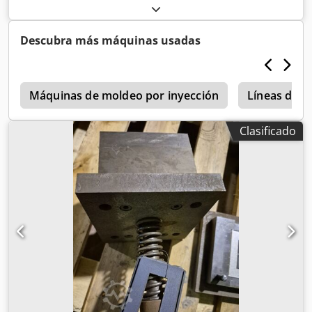
fabricación aprox. 2014
Descubra más máquinas usadas
9
Máquinas de moldeo por inyección
Líneas de e
Clasificado