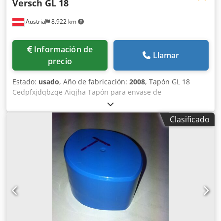
Versch GL 18
Austria
8.922 km
Información de
Llamar
precio
Estado:
usado
, Año de fabricación:
2008
, Tapón GL 18
Cedpfxjdqbzqe Aiqjha Tapón para envase de
medicamentos, modelo GL18 Molde para inyección con 10
cavidades
Clasificado