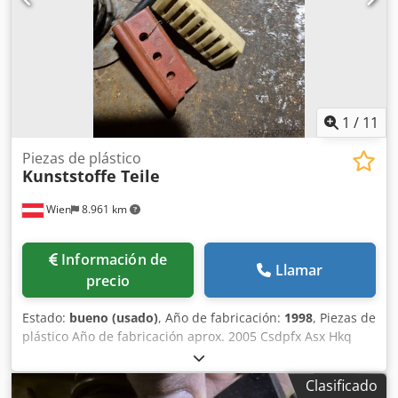
1
/
11
Piezas de plástico
Kunststoffe Teile
Wien
8.961 km
Información de
Llamar
precio
Estado:
bueno (usado)
, Año de fabricación:
1998
, Piezas de
plástico Año de fabricación aprox. 2005 Csdpfx Asx Hkq
Tsiqsha 8x cavidades (cavities)
Clasificado