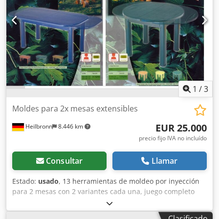
1
/
3
Moldes para 2x mesas extensibles
EUR 25.000
Heilbronn
8.446 km
precio fijo IVA no incluído
Consultar
Llamar
Estado:
usado
, 13 herramientas de moldeo por inyección
para 2 mesas con 2 variantes cada una, juego completo
Chodpfx Aieyahn Usqja
Clasificado