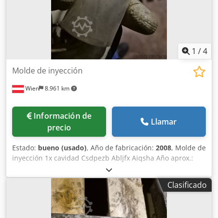
1
/
4
Molde de inyección
Wien
8.961 km
Información de
Llamar
precio
Estado:
bueno (usado)
, Año de fabricación:
2008
, Molde de
inyección 1x cavidad Csdpezb Abljfx Aiqsha Año aprox.:
2008
Clasificado