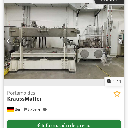
1
/
1
Portamoldes
KraussMaffei
Berlin
8.769 km
Información de precio