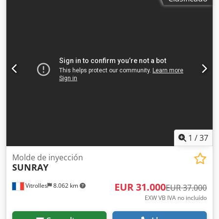
1
/
37
Molde de inyección
SUNRAY
EUR 31.000
Vitrolles
8.062 km
EUR 37.000
EXW VB IVA no incluído