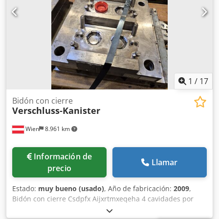
1
/
17
Bidón con cierre
Verschluss-Kanister
Wien
8.961 km
Información de
Llamar
precio
Estado:
muy bueno (usado)
, Año de fabricación:
2009
,
Bidón con cierre Csdpfx Aijxrtmxeqeha 4 cavidades por
molde Canal caliente Disponibles dos moldes