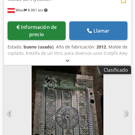
Wien
8.961 km
Información de
Llamar
precio
Estado:
bueno (usado)
, Año de fabricación:
2012
, Molde de
soplado, botella de un litro, para diversos usos Codpfx Aiey
U Erujqsha
Clasificado