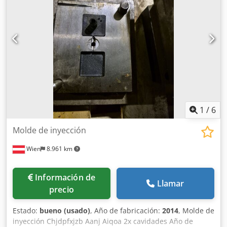
1
/
6
Molde de inyección
Wien
8.961 km
Información de
Llamar
precio
Estado:
bueno (usado)
, Año de fabricación:
2014
, Molde de
inyección Chjdpfxjzb Aanj Aiqoa 2x cavidades Año de