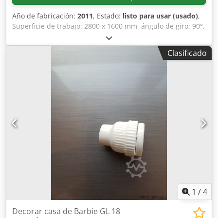
Año de fabricación:
2011
, Estado:
listo para usar (usado)
,
Superficie de trabajo: 2800 x 1600 mm, ángulo de giro: 90°,
recorrido paralelo: 150 mm, fuerza de cierre: 700 kN,
potencia de conexión: 50 kW, incluye documentación.
Clasificado
Chsdpfx Aieh Nm S Hsqea
1
/
4
Decorar casa de Barbie GL 18