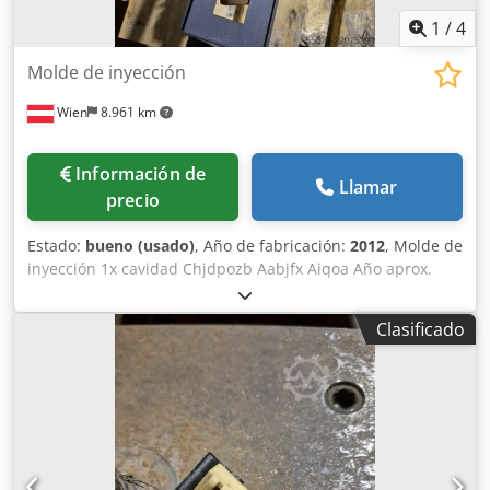
1
/
4
Molde de inyección
Wien
8.961 km
Información de
Llamar
precio
Estado:
bueno (usado)
, Año de fabricación:
2012
, Molde de
inyección 1x cavidad Chjdpozb Aabjfx Aiqoa Año aprox.
2012
Clasificado