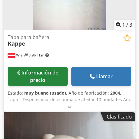
1
/
3
Tapa para bañera
Kappe
Wien
8.961 km
Información de
Llamar
precio
Estado:
muy bueno (usado)
, Año de fabricación:
2004
,
Tapa – Dispensador de espuma de afeitar 10 unidades Año
de fabricación: 2004 Cedpfsc Nw Rhsx Aiqoha En muy
buen estado.
Clasificado