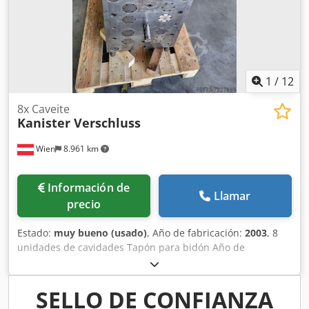
1
/
12
8x Caveite
Kanister Verschluss
Wien
8.961 km
Información de
Llamar
precio
Estado:
muy bueno (usado)
, Año de fabricación:
2003
, 8
unidades de cavidades Tapón para bidón Año de
fabricación, aprox. 2003 Cedpfeh Rwlqox Aiqjha
SELLO DE CONFIANZA