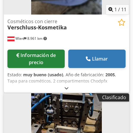
1
/
11
Cosméticos con cierre
Verschluss-Kosmetika
Wien
8.961 km
Información de
Llamar
precio
Estado:
muy bueno (usado)
, Año de fabricación:
2005
,
Tapa para cosméticos, 2 compartimentos Chodpfx
Ajxrtpmoiqea
Clasificado