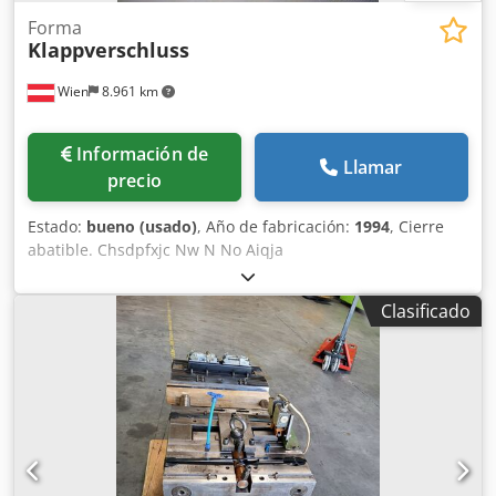
Forma
Klappverschluss
Wien
8.961 km
Información de
Llamar
precio
Estado:
bueno (usado)
, Año de fabricación:
1994
, Cierre
abatible. Chsdpfxjc Nw N No Aiqja
Clasificado