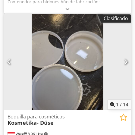
Contenedor para bidones Año de fabricación:
aproximadamente 1996 De un solo compartimento
Csdpfodqb Ahex Aiqjha
Clasificado
1
/
14
Boquilla para cosméticos
Kosmetika- Düse
Wien
8.961 km