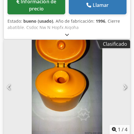
Información de
Llamar
precio
Estado:
bueno (usado)
, Año de fabricación:
1996
, Cierre
abatible. Csdoc Nw N Hopfx Aiqoha
Clasificado
1
/
4