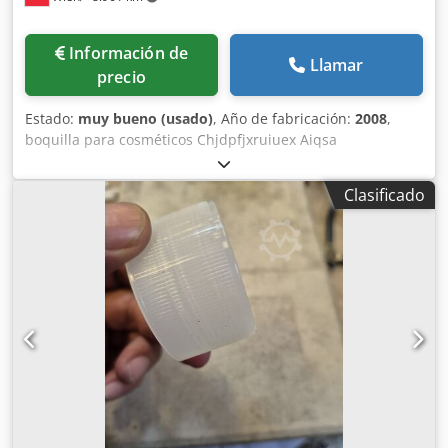
Información de
Llamar
precio
Estado:
muy bueno (usado)
, Año de fabricación:
2008
,
boquilla para cosméticos Chjdpfjxruiuex Aiqsa
Clasificado