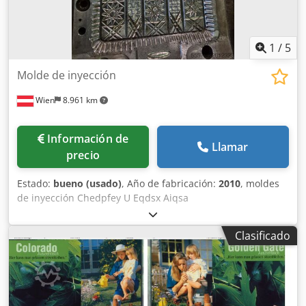
1
/
5
Molde de inyección
Wien
8.961 km
Información de
Llamar
precio
Estado:
bueno (usado)
, Año de fabricación:
2010
, moldes
de inyección Chedpfey U Eqdsx Aiqsa
Clasificado