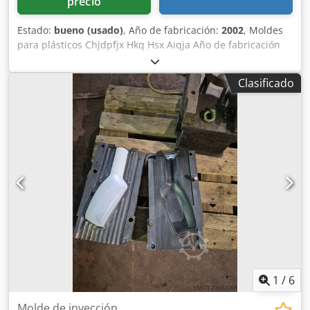
precio
Estado:
bueno (usado)
, Año de fabricación:
2002
, Moldes
para plásticos Chjdpfjx Hkq Hsx Aiqja Año de fabricación
aprox. 2002 2x cavidades
Clasificado
1
/
6
Molde de inyección