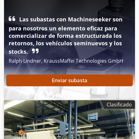
detalles técnicos, fotos o video, por favor, contáctenos.
velocidad máxima de trabajo: 100 m/min, disposición de
Envío inmediato posible.
cadenas: horizontal, cilindros de enfriamiento: 2, foulard:
Las subastas con Machineseeker son
de dos cilindros Matex 6000, ventilador de extracción: 1,
documentación disponible, inspección in situ posible.
para nosotros un elemento eficaz para
Dcedpfeyhqb Tsx An Hjk
comercializar de forma estructurada los
retornos, los vehículos seminuevos y los
stocks.
Ralph Lindner, KraussMaffei Technologies GmbH
Enviar subasta
Clasificado