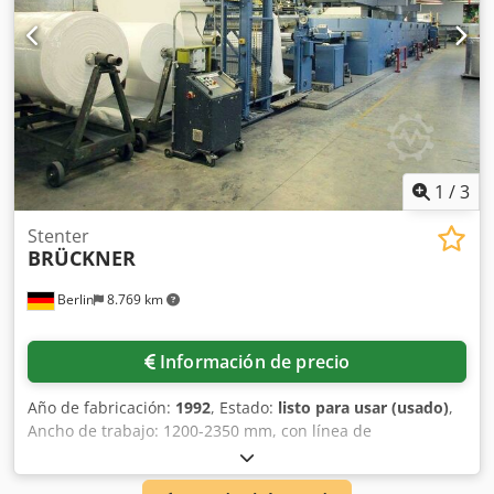
1
/
3
Stenter
BRÜCKNER
Berlin
8.769 km
Información de precio
Año de fabricación:
1992
, Estado:
listo para usar (usado)
,
Ancho de trabajo: 1200-2350 mm, con línea de
recubrimiento JAKOB WEIß, seis quemadores de 1500 kWh,
revisada en 2007. Dcodpfx Ansgny Ugs Hsk