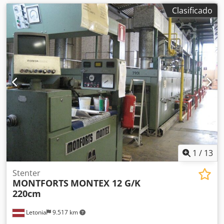
Clasificado
1
/
13
Stenter
MONTFORTS
MONTEX 12 G/K
220cm
Letonia
9.517 km