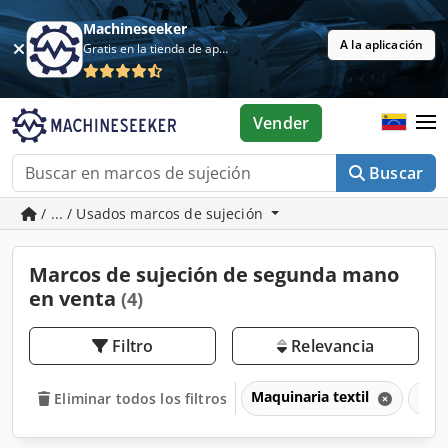
Machineseeker
A la aplicación
Gratis en la tienda de aplicaciones
Vender
Buscar
/ ... / Usados marcos de sujeción
Marcos de sujeción de segunda mano
en venta
(4)
Filtro
Relevancia
Maquinaria textil
Marc
Eliminar todos los filtros