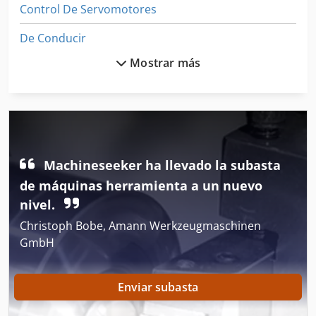
Control De Servomotores
De Conducir
Mostrar más
Dispositivo De Sujeción
Entrenador De
Equipo De Taller
Maquinas De Coser Industriales
Machineseeker ha llevado la subasta
Mesa De Sujeción
de máquinas herramienta a un nuevo
nivel.
Mesa De Sujeción Magnética
Christoph Bobe, Amann Werkzeugmaschinen
Mesa De Trabajo
GmbH
Motor De Traccion
Enviar subasta
Máquina De La Construcción