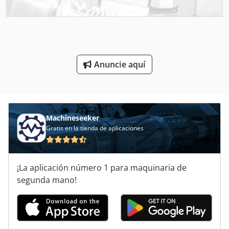
Máquina De La Succión
Prisma De Sujeción
Sistema De Extracción De
Anuncie aquí
Sostenedor De Herramienta Accionada
Stock De Los Componentes
Sui
Machineseeker
Gratis en la tienda de aplicaciones
Sujeción De La Torre
Sujetador De
¡La aplicación número 1 para maquinaria de
Unidad De Motor
segunda mano!
Unidad De Succión
Ángulo De Sujeción