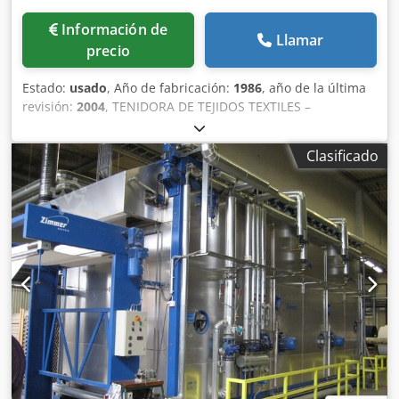
Información de
Llamar
precio
Estado:
usado
, Año de fabricación:
1986
, año de la última
revisión:
2004
, TENIDORA DE TEJIDOS TEXTILES –
MONTFORTS MONTEX 12 G/K En venta: línea de rame para
tejidos Montforts Montex 12 G/K, bien equipada y apta
Clasificado
para aplicaciones de secado, acabado, recubrimiento y
enderezado de telas. Dedpfxjy A S Tho An Hsck Detalles de
la máquina Fabricante: Montforts Modelo: Montex 12 G/K
Año de fabricación: 1986 Revisión mayor: 2004, incluyendo
reemplazo por quemadores de tipo económico
Reacondicionada: 2008, luego conservada Ancho de
trabajo: 220 cm Cámaras de secado: 6 Calefacción: Gas
licuado y gas natural Sistema de transporte de tela:
Cadena horizontal, alfileres y pinzas Accesorios y
equipamiento adicional Foulard Küsters Unidad de
recubrimiento Isotex, modelo SR Enderezador Mahlo,
modelo RFMC-74 AN Unidades de corte de orillo 2 cilindros
de enfriamiento Estación química con tanques: 1300 L,