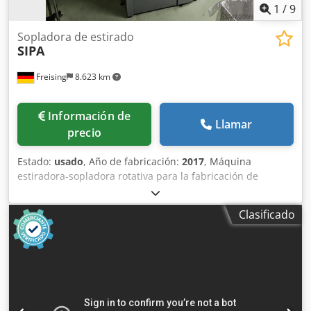
1
/
9
Sopladora de estirado
SIPA
Freising
8.623 km
Información de
Llamar
precio
Estado:
usado
, Año de fabricación:
2017
, Máquina
estiradora-sopladora rotativa para la fabricación de
botellas PET a partir de preformas. Las preformas se
descargan desde un contenedor al alimentador mediante
Clasificado
un dispositivo de volteo. Desde allí, las preformas son
transportadas por una cinta elevadora con velocidad
controlada electrónicamente y, a través de un conducto
inclinado y una rueda estrella, se orientan de forma
uniforme hacia la máquina de soplado. La forma y el
tamaño de las preformas se inspeccionan, y las
defectuosas se expulsan antes de ser transferidas a los