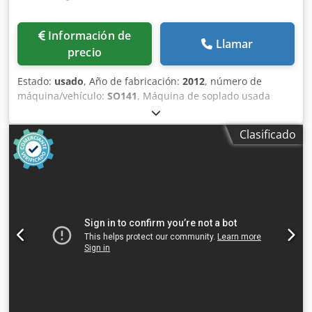
Información de
Llamar
precio
Estado:
usado
, Año de fabricación:
2012
, número de
máquina/vehículo:
SO141
, Máquina de soplado usada
MORETTO EPL 5-8 N - Año 2012Especificaciones técnicas y
datos de rendimientoEsta máquina de extrusión por
Clasificado
soplado está diseñada para producir envases plásticos
huecos con alta repetibilidad y eficiencia. Fabricada por
Magic con un concepto de accionamiento totalmente
eléctrico, está equipada para entornos de envasado
industrial y producción de bebidas donde la precisión, la
disponibilidad y la eficiencia energética son críticas. Es
adecuada para actualizaciones de líneas de embotellado
usadas e integraciones de equipos de segunda mano que
requieren capacidades robustas de moldeo por
soplado.Proceso de soplado: Extrusión por soplado,
totalmente eléctricaVolumen máximo del envase soplado:
8000 cm³Fuerza de cierre: 100 kNVelocidad: alrededor de