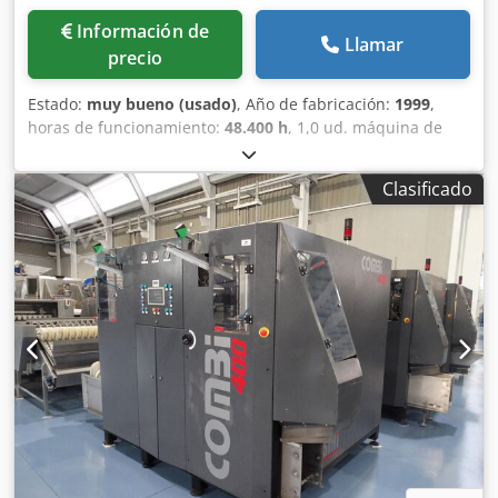
Información de
Llamar
precio
Estado:
muy bueno (usado)
, Año de fabricación:
1999
,
horas de funcionamiento:
48.400 h
, 1,0 ud. máquina de
moldeo por soplado usada Fabricante: Fischer - W. Müller
Modelo: FMB 3-120 Año: 1999 Fuerza de cierre: 120
Clasificado
toneladas Tipo de extrusora: 120/24 WT Crodpjynutmofx
Akqsf Cabezal acumulador: BFKS25, aprox. 17,75 kg En la
máquina se pueden fabricar bidones de hasta 200 litros.
¡Vídeo disponible!