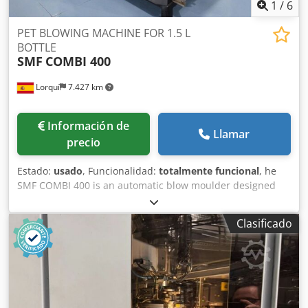
1
/
6
PET BLOWING MACHINE FOR 1.5 L
BOTTLE
SMF
COMBI 400
Lorquí
7.427 km
Información de
Llamar
precio
Estado:
usado
, Funcionalidad:
totalmente funcional
, he
SMF COMBI 400 is an automatic blow moulder designed
for the efficient and high quality production of PET bottles.
This machine combines advanced technologies to offer
Clasificado
continuous, accurate operation with minimal manual
intervention, ideal for bottling plants requiring flexibility
and performance. ADVANTAGES OF HS AND COMBI SERIES:
• Low energy consumption • Modular construction • Silent
work • Space saving, compact design • Easy change- overo f
bottle size and types of neckrings • Advanced PLC control