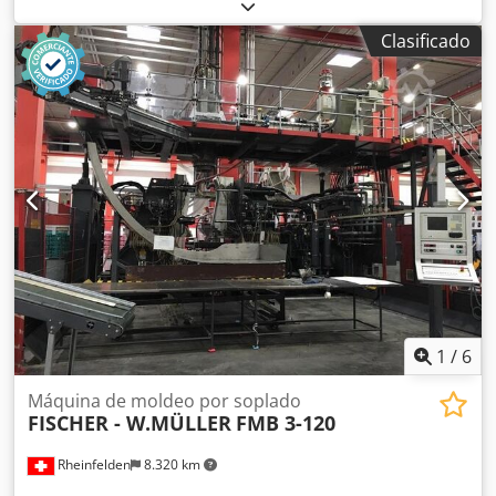
MÁQUINA SOPLADORA LINEAL DE PET con equipos
auxiliares AC ARCOR - multiBlow2 - 2017 Velocidad: 1,5L -
Clasificado
6000 Cavidades: 4 Formatos: 0,1 - 3,0L EQUIPAMIENTO
AUXILIAR Crjdpfx Asquuvrekqsf 1. Enfriador - M.T.A S.p.A -
TAE EVO 051 2. Compresor de baja presión - SHAMAL 45kW
3. Depósito de aire - Baja presión - MÁX 16Bar 4. Depósito
de aire - Alta presión - MÁX 45Bar
1
/
6
Máquina de moldeo por soplado
FISCHER - W.MÜLLER
FMB 3-120
Rheinfelden
8.320 km