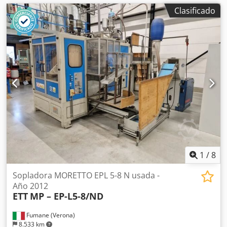
Clasificado
1
/
8
Sopladora MORETTO EPL 5-8 N usada -
Año 2012
ETT
MP – EP-L5-8/ND
Fumane (Verona)
8.533 km