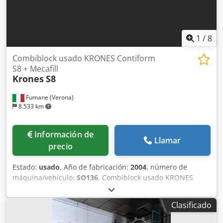
potencia instalada para sistemas auxiliares. La seguridad
película Posibilidad de montaje y puesta en marcha de la
del operador se apoya en cerramientos protegidos y
máquina en las instalaciones del cliente (costos a
certificación de conformidad, mientras que las
convenir). Si tiene alguna pregunta o necesita información
protecciones codificadas por colores facilitan la gestión
adicional, no dude en enviarnos un mensaje o
1
/
8
visual. El calentamiento, la rotación y la temporización
contactarnos por teléfono.
controlados proporcionan una calidad constante de las
Combiblock usado KRONES Contiform
piezas y tiempos de ciclo previsibles en aplicaciones de
S8 + Mecafill
embalaje industrial.Capacidad... Codoziyy Hopfx Akqerf
Krones
S8
Fumane (Verona)
8.533 km
Información de
Llamar
precio
Estado:
usado
, Año de fabricación:
2004
, número de
máquina/vehículo:
SO136
, Combiblock usado KRONES
Contiform S8 + MecafillEspecificaciones técnicas y datos de
rendimientoEsta unidad combi de soplado Krones
Clasificado
Contiform S8 está integrada con un llenador Krones
Mecafill y un tapador Krones, ofreciendo un rendimiento