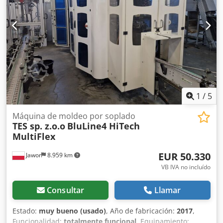
completa del sistema de control en 2008 por el sistema
MACO-sys 6000, realizada por Davies-Standard LTD Precio
neto: 45.000 EUR
1
/
5
Máquina de moldeo por soplado
TES sp. z.o.o
BluLine4 HiTech
MultiFlex
EUR 50.330
Jawor
8.959 km
VB IVA no incluído
Consultar
Llamar
Estado:
muy bueno (usado)
, Año de fabricación:
2017
,
Funcionalidad:
totalmente funcional
, Equipamiento: