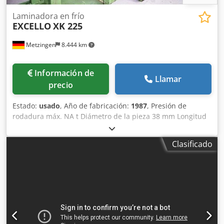
Laminadora en frío
EXCELLO
XK 225
Metzingen
8.444 km
Información de
Llamar
precio
Estado:
usado
, Año de fabricación:
1987
, Presión de
rodadura máx. NA t Diámetro de la pieza 38 mm Longitud
de la pieza 500 mm Potencia total necesaria 24 kW Peso de
la máquina aprox. 10 toneladas Espacio necesario aprox.
Clasificado
m Carrera máx. Carrera de los carros de herramientas
superior/inferior 760 mm Longitud máx. Longitud máx. de
la cremallera aprox. 610 mm Longitud de la pieza entre los
centros aprox. 500 mm Anchura máx. del dentado/anchura
del perfil 92 mm Ø máx. de la pieza 38 mm Carrera
hidráulica del contrapunto en el voladizo aprox. 500 mm
Gama de módulos de 0,3 a 1,3 módulos Potencia total
aprox. 24 kW - 380 V - 50 Hz Peso total aprox. 10.000 kg