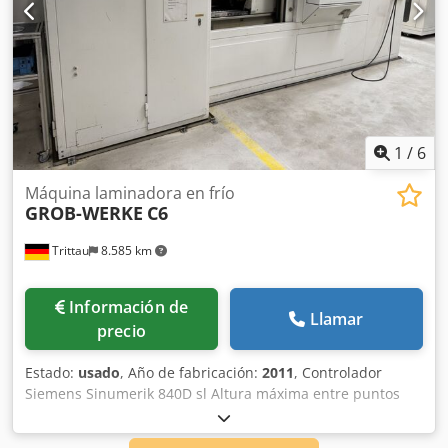
1
/
6
Máquina laminadora en frío
GROB-WERKE
C6
Trittau
8.585 km
Información de
Llamar
precio
Estado:
usado
, Año de fabricación:
2011
, Controlador
Siemens Sinumerik 840D sl Altura máxima entre puntos
1.150 mm Eje Z: 1.559 / 307 mm Eje X: 16 - 80 mm Diámetro
del círculo de oscilación: 92 mm Velocidades de rotación