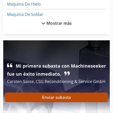
Maquina De Hielo
Maquina De Soldar
Mostrar más
Maquinas Corte De Vidrios
Maquinas De Coser Industriales
Maquinas De Embalaje
Máquina De Acabado
Mi primera subasta con Machineseeker
Máquina De Carpintería
fue un éxito inmediato.
Máquina De Envasado De Mantequilla
Carsten Sasse, CSG Reconditioning & Service GmbH
Máquina De Forja
Máquina De Fundición
Enviar subasta
Máquina De La Carpintería