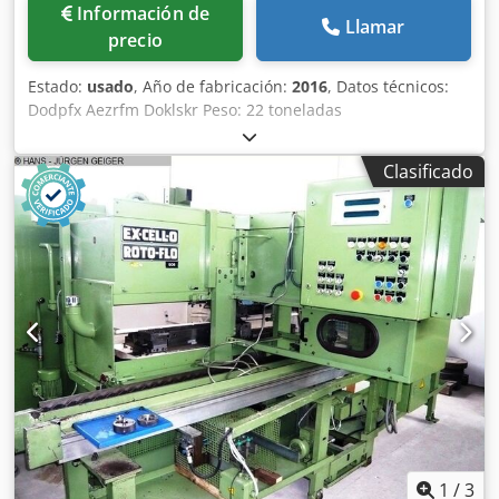
Información de
Llamar
precio
Estado:
usado
, Año de fabricación:
2016
, Datos técnicos:
Dodpfx Aezrfm Doklskr Peso: 22 toneladas
Clasificado
1
/
3