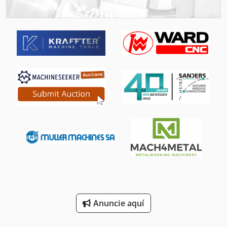
Máquina De La Molinería
Máquina De Materia Textil
Máquina De Sellado
Máquina De Sellado Puede
Máquina De Soldadura
Máquina De Trabajo De Metal
Máquina De Troquelado
Máquina De Vapor
Máquina Que Lamina
Máquina Que Lamina De Pegamento Caliente La Mano Acondicionado
Anuncie aquí
Rodillos De Laminación