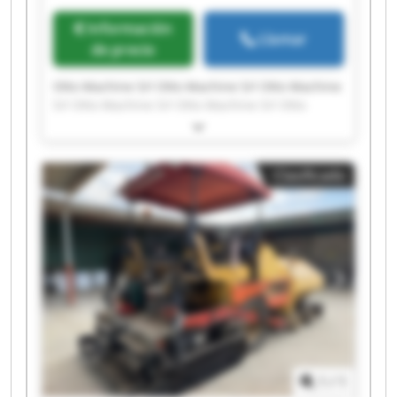
Información
Llamar
de precio
Otto Machine Srl Otto Machine Srl Otto Machine
Srl Otto Machine Srl Otto Machine Srl Otto
Machine Srl Otto Machine Srl Otto Machine Srl
Otto Machine Srl Otto Machine Srl Otto Machine
Srl Otto Machine Srl Otto Machine Srl Otto
Clasificado
Machine Srl Otto Machine Srl Otto Machine Srl
Otto Machine Srl Otto Machine Srl Otto Machine
Srl Otto Machine Srl
1
/
1