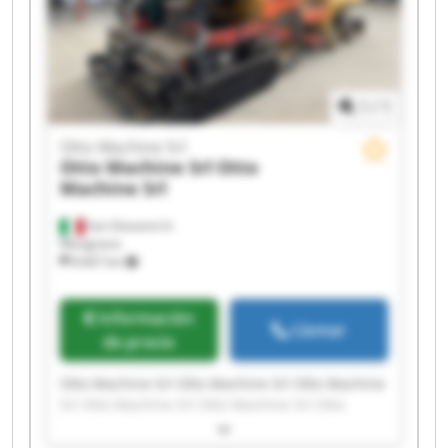
1
/
1
Otto Machine Srl
Otto Machine Srl
Otto
Machine Srl
San Giovanni In
Marignano
8.667 km
Información
Llamar
de precio
Otto Machine Srl Otto Machine Srl Otto Machine
Srl Otto Machine Srl Otto Machine Srl Otto
Machine Srl Otto Machine Srl Otto Machine Srl
Otto Machine Srl Otto Machine Srl Otto Machine