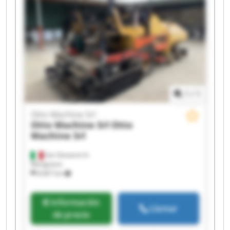
1
/
1
Otto Machine Srl
Otto Machine Srl
Otto
Machine Srl
San Giovanni In
Marignano
8.667 km
Información
Llamar
de precio