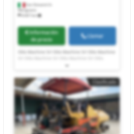
San Giovanni In
Marignano
8.667 km
Información
Llamar
de precio
Otto Machine Srl Otto Machine Srl Otto Machine
Srl Otto Machine Srl Otto Machine Srl Otto
Machine Srl Otto Machine Srl Otto Machine Srl
Otto Machine Srl Otto Machine Srl Otto Machine
Srl Otto Machine Srl Otto Machine Srl Otto
Clasificado
Machine Srl Otto Machine Srl Otto Machine Srl
Otto Machine Srl Otto Machine Srl Otto Machine
Srl Otto Machine Srl