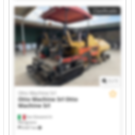
Srl Otto Machine Srl Otto Machine Srl Otto
Clasificado
Machine Srl Otto Machine Srl Otto Machine Srl
Otto Machine Srl Otto Machine Srl Otto Machine
Srl Otto Machine Srl
1
/
1
Otto Machine Srl
Otto Machine Srl
Otto
Machine Srl
San Giovanni In
Marignano
8.667 km