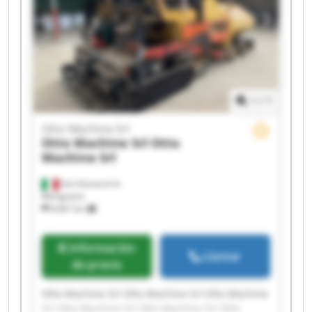
1
/
1
Otto Machine Srl
Otto Machine Srl
Otto
Machine Srl
San Giovanni In
Marignano
8.667 km
Información
Llamar
de precio
Otto Machine Srl Otto Machine Srl Otto Machine
Srl Otto Machine Srl Otto Machine Srl Otto