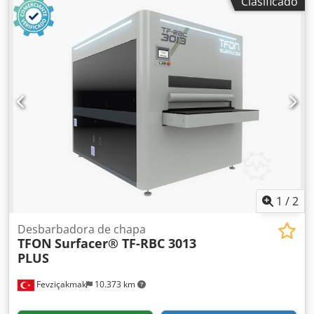
Clasificado
material: 0 – 120 mm Ancho máximo del material: 1.000
mm Dimensiones mínimas de pieza: 50 × 50 mm Peso
máximo del material: 500 kg. Velocidad de la cinta
transportadora: 0,6 – 4,0 m/min Peso de la máquina: 3.000
kg Dedpfx Apeui Ih Renjck
1
/
2
Desbarbadora de chapa
TFON
Surfacer® TF-RBC 3013
PLUS
Fevziçakmak
10.373 km