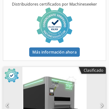
de 2 mm, para obtener bordes lisos y seguros que mejoran
Distribuidores certificados por Machineseeker
tanto la apariencia como la funcionalidad de la pieza. -
Control de precisión: Equipado con un sistema de
automatización Siemens para un control preciso y
constante durante todo el proceso. -Estaciones
independientes: Múltiples estaciones de procesamiento
permiten realizar diversas operaciones, lo que facilita la
ejecución simultánea o secuencial de diferentes tareas. -
Opciones de mesa: Disponibles mesas de trabajo de 650
mm, 1000 mm o 1300 mm para satisfacer requisitos de
Más información ahora
producción específicos. -Tipos de mesa: Las
configuraciones flexibles, que incluyen mesas magnéticas,
de vacío o magnéticas con vacío, garantizan un soporte
seguro para diversos materiales y tamaños de piezas. -
Clasificado
Tecnología de plasma y oxígeno: Utiliza tecnología
avanzada de plasma y oxígeno para eliminar eficazmente
las rebabas y la escoria después del corte, proporcionando
superficies más limpias y lisas. -Purificación de superficies:
Elimina eficazmente los contaminantes superficiales, como
óxido, escamas y costras, preparando las piezas para un
procesamiento posterior. -Redondeo de bordes para