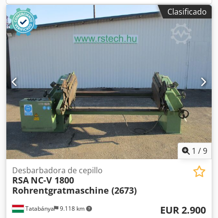
redondeo de los bordes con cantos uniformes y suaves.
Clasificado
Esta máquina impresiona con un rodillo de lijado
desplazable verticalmente para nivelar tolerancias y un
amplio rango magnético para garantizar que incluso las
piezas pequeñas puedan procesarse con seguridad.
DM1100 CC Capacidad de trabajo (mm) 1100x120 Nº de
rodillos lijadores (D) 1 Nº de estaciones de cinta
transversal (C) 1 Especificaciones del tambor de lijado
Ø435mm 20SH Cinta de lijado, dimensiones (mm)
1150x1520 Velocidad del tambor de lijado (rpm) 185-650
Velocidad de la cinta transversal (m/s) 2-8 Velocidad de
avance (m/s) 0,5-4,0 Motor del tambor de lijado (kW) 11
Motor de la cinta transversal (kW) (2x) 3 Motor de avance
(kW) 0,37 Potencia total (kW) 19 Dedpfx Apetzkg Ujnock
Conexión de aspiración por cabezal (Ø mm) (2x) 150
1
/
9
Dimensiones (mm) 2258x2900x2220 Peso (kg) 4100
Desbarbadora de cepillo
RSA
NC-V 1800
Rohrentgratmaschine (2673)
EUR 2.900
Tatabánya
9.118 km