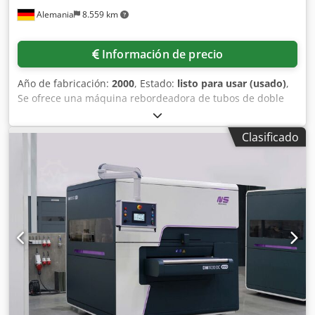
Alemania
8.559 km
Información de precio
Año de fabricación:
2000
, Estado:
listo para usar (usado)
,
Se ofrece una máquina rebordeadora de tubos de doble
estación. Diámetro del tubo: 8 mm. Estaciones de trabajo:
2. Incluye herramientas de rebordeado y armario de
Clasificado
control. Es posible realizar una visita in situ. Dcodpfx
Apjzrn Nusnsk