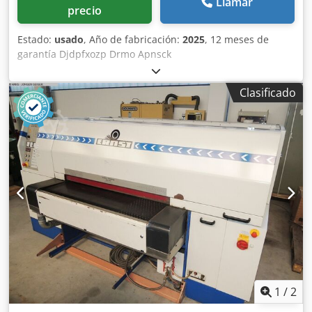
Llamar
precio
Estado:
usado
, Año de fabricación:
2025
, 12 meses de
garantía Djdpfxozp Drmo Apnsck
Clasificado
1
/
2