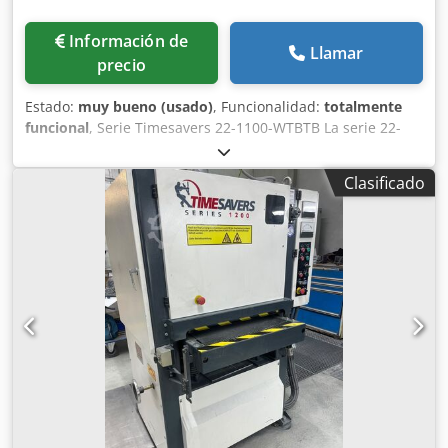
Información de
Llamar
precio
Estado:
muy bueno (usado)
, Funcionalidad:
totalmente
funcional
, Serie Timesavers 22-1100-WTBTB La serie 22-
1100-WTBTB, con un ancho de paso de 1100 mm y una
abertura de mesa de 0,8 a 100 mm, y gracias a sus 3
Clasificado
estaciones, es ideal para el procesamiento de piezas
cortadas con láser, punzonadas, con chorro de agua o
plasma. Con la estación de lijado con banda, se pueden
eliminar las rebabas y los bordes sobresalientes. A
continuación, con los cepillos de disco, se redondean
ligeramente los bordes. Para lograr un resultado uniforme,
hemos incorporado dos estaciones de cepillado oscilantes,
en las que los cepillos de disco giran alternativamente
hacia la izquierda y hacia la derecha. Gracias al sistema de
cambio rápido de bandas y cepillos, el reajuste de la
máquina se realiza en pocos pasos. Dcodpfx Apjznlxrsnjk
La cinta de transporte, así como todas las demás
estaciones, tienen control de frecuencia y, por lo tanto, se