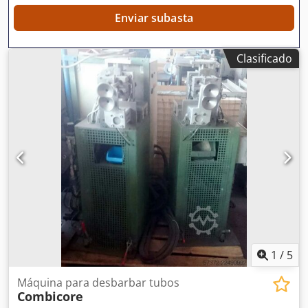
Enviar subasta
Clasificado
1
/
5
Máquina para desbarbar tubos
Combicore