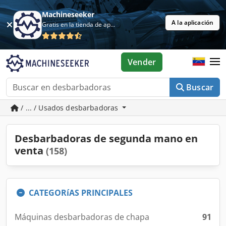
Machineseeker
A la aplicación
Gratis en la tienda de aplicaciones
Vender
Buscar
/ ... / Usados desbarbadoras
Desbarbadoras de segunda mano en
venta
(158)
CATEGORíAS PRINCIPALES
Máquinas desbarbadoras de chapa
91