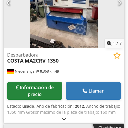
1
/
7
Desbarbadora
COSTA
MA2CRV 1350
Niederlangen
8.368 km
Información de
Llamar
precio
Estado:
usado
, Año de fabricación:
2012
, Ancho de trabajo:
1350 mm Grosor máximo de la pieza de trabajo: 160 mm
Peso de la máquina: aproximadamente 4000 kg
Equipamiento: - Sistema de aspiración de polvo con agua
Clasificado