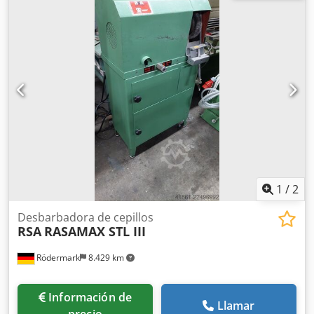
Certificado CE disponible: No - Número de serie: - Control:
CNC - Número de estaciones [ud.]: 3 - Tipo de estación 1:
Banda de lijado - Tipo de estación 2: Cepillo rotativo - Tipo
de estación 3: Cepillo rotativo - Potencia [kW]: 39 - Espesor
mínimo de chapa [mm]: 0,5 - Espesor máximo de chapa
[mm]: 120 - Ancho de trabajo máximo [mm]: 950 -
Dimensiones de transporte: 3940 mm x 1980 mm x 2010
mm (largo x ancho x alto) - Peso de transporte [kg]: 7.000
kg - Unidades de transporte [ud.]: 4 Dcsdpfx
Aexwnbuepnok Información financiera IVA: El precio
indicado no incluye IVA IVA/impuesto sobre la diferencia:
IVA deducible para empresarios Entrega y recompra
posibles en todo momento para equipos del sector
1
/
2
industrial Lukas van Rossum
Desbarbadora de cepillos
RSA
RASAMAX STL III
Rödermark
8.429 km
Información de
Llamar