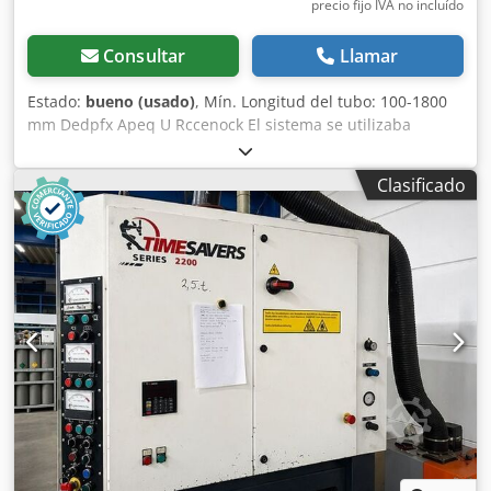
precio fijo IVA no incluído
Consultar
Llamar
Estado:
bueno (usado)
, Mín. Longitud del tubo: 100-1800
mm Dedpfx Apeq U Rccenock El sistema se utilizaba
anteriormente para desbarbar tubos cortados.
Clasificado