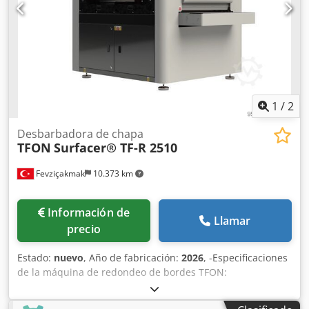
1
/
2
Desbarbadora de chapa
TFON
Surfacer® TF-R 2510
Fevziçakmak
10.373 km
Información de
Llamar
precio
Estado:
nuevo
, Año de fabricación:
2026
, -Especificaciones
de la máquina de redondeo de bordes TFON:
Compatibilidad de material: acero, aluminio, acero
inoxidable. Proceso: redondeo de bordes. Espesor del