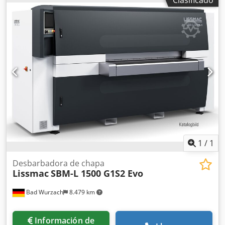
Dcedpfxjzkvyfe Apnok - Cepillos de repuesto - Manual de
instrucciones
1
/
1
Desbarbadora de chapa
Lissmac
SBM-L 1500 G1S2 Evo
Bad Wurzach
8.479 km
Información de