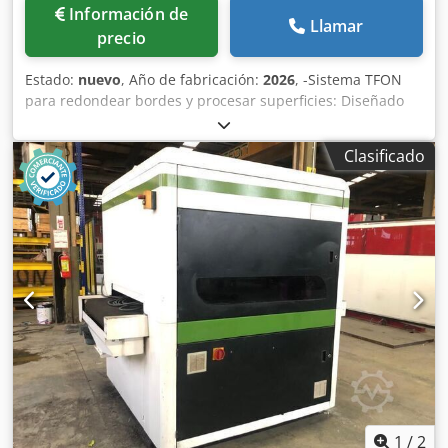
Información de
Llamar
precio
Estado:
nuevo
, Año de fabricación:
2026
, -Sistema TFON
para redondear bordes y procesar superficies: Diseñado
para ofrecer una versatilidad y precisión superiores, este
sistema está diseñado para procesar materiales como
Clasificado
acero al carbono, aluminio y acero inoxidable con
espesores que van de 0 a 120 mm. Ofrece capacidades
avanzadas para redondear bordes y limpiar superficies,
adaptadas a las exigentes aplicaciones industriales. -
Compatibilidad de materiales: -Acero al carbono, aluminio,
acero inoxidable. -Rango de espesor de trabajo: -0 – 120
mm Redondeo de bordes: Redondeo de bordes con un
radio de 2, para obtener bordes lisos y seguros que
mejoran tanto la estética como la funcionalidad. Control de
precisión: El sistema de automatización Siemens integrado
proporciona un control preciso y constante durante todo el
proceso. Estaciones de procesamiento independientes: Las
múltiples estaciones permiten el procesamiento
simultáneo o secuencial, ofreciendo configuraciones de
1
/
2