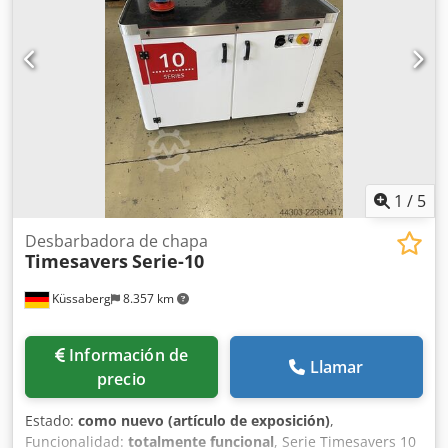
problema. Ancho de paso: 1350 mm Apertura de la mesa:
de 0,8 a 100 mm Cinta transportadora con velocidad
ajustable mediante variador de frecuencia y de forma
continua. Cepillos rotatorios con altura y velocidad
ajustables mediante variador de frecuencia y de forma
continua. Dodpfx Apjznm R Nonjck ¡Atención! En las
imágenes falta la bomba de vacío, que se montará en la
parte superior de la máquina.
1
/
5
Desbarbadora de chapa
Timesavers
Serie-10
Küssaberg
8.357 km
Información de
Llamar
precio
Estado:
como nuevo (artículo de exposición)
,
Funcionalidad:
totalmente funcional
, Serie Timesavers 10