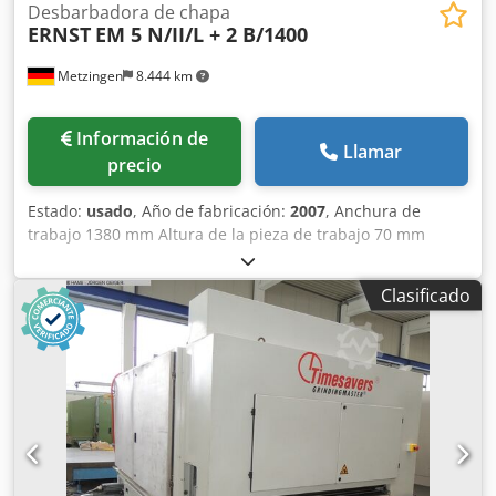
Desbarbadora de chapa
ERNST
EM 5 N/II/L + 2 B/1400
Metzingen
8.444 km
Información de
Llamar
precio
Estado:
usado
, Año de fabricación:
2007
, Anchura de
trabajo 1380 mm Altura de la pieza de trabajo 70 mm
Potencia total necesaria 45 kW Peso de la máquina aprox.
5.500 kg E R N S T Desbarbadora automática de chapa con
Clasificado
unidad de rectificado en húmedo Tipo EM 5 N/II/L + 2
B/1400 Año de fabricación 2007 Nº de serie 780063 _____
Anchura de rectificado aprox. 1.380 mm Anchura del
rodillo 1.400 mm Altura de la pieza máx. 1 - 70 mm
Velocidad de avance aprox. 1,5 - 8 m/min. Consta de 5
elementos de trabajo: Rodillo lijador oscilante para cubrir
con tela de lija (vellón de lija) Ø 450 mm, 1400 mm de
ancho x 1540 de largo, y con tensión de banda ajustable
neumáticamente tensión de correa, accionamiento de 11