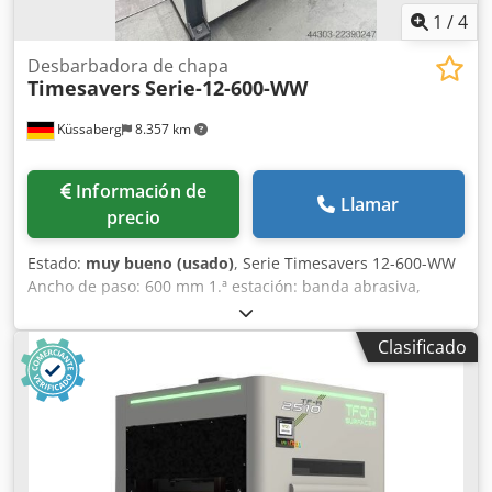
puede ajustar la velocidad de forma continua.
1
/
4
Desbarbadora de chapa
Timesavers
Serie-12-600-WW
Küssaberg
8.357 km
Información de
Llamar
precio
Estado:
muy bueno (usado)
, Serie Timesavers 12-600-WW
Ancho de paso: 600 mm 1.ª estación: banda abrasiva,
prelijado, eliminación de rebabas y aristas elevadas.
Dedpsznltiefx Apnock 2.ª estación: banda abrasiva/banda
Clasificado
de lijado, lijado final, acabado de la superficie. La serie 12-
600-WW es ideal para desbarbar y lijar chapa de hasta 100
mm de espesor. Gracias a las dos estaciones de bandas
abrasivas, se obtiene un lijado uniforme y limpio en la
superficie de la chapa.