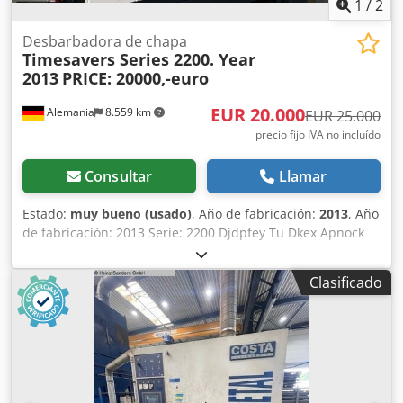
1
/
2
Desbarbadora de chapa
Timesavers Series 2200. Year
2013
PRICE: 20000,-euro
EUR 20.000
Alemania
8.559 km
EUR 25.000
precio fijo IVA no incluído
Consultar
Llamar
Estado:
muy bueno (usado)
, Año de fabricación:
2013
, Año
de fabricación: 2013 Serie: 2200 Djdpfey Tu Dkex Apnock
Clasificado