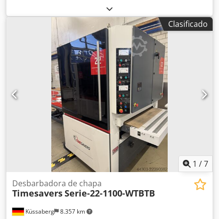
La serie 10 cuenta con un cabezal giratorio y un lateral
para el cambio rápido de un disco de lijado; con este
Clasificado
lateral, lijamos las rebabas y los bordes elevados. El
segundo lateral tiene un soporte para un cepillo de
láminas, que se utiliza para redondear los bordes y para el
acabado. Gracias a las diversas opciones de herramientas,
la serie 10 es una máquina versátil, ideal para el
desbarbado, el redondeo de bordes, el lijado de acabado y
la eliminación de escorias pesadas. El cabezal, que se
puede girar 180°, facilita enormemente el cambio rápido
de herramientas. La máquina está equipada con un campo
de vacío y la velocidad del motor se puede ajustar de
forma continua. Dcjdpfxjznlyvj Apnjk La máquina es muy
flexible, se suministra con ruedas para facilitar su
desplazamiento y, gracias a su fácil manejo, es una
máquina fácil de usar y accesible para todos.
1
/
7
Desbarbadora de chapa
Timesavers
Serie-22-1100-WTBTB
Küssaberg
8.357 km