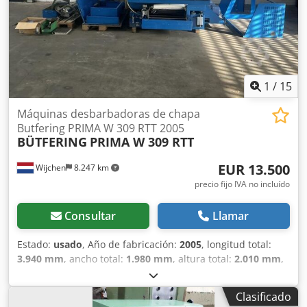
1
/
15
Máquinas desbarbadoras de chapa
Butfering PRIMA W 309 RTT 2005
BÜTFERING
PRIMA W 309 RTT
EUR 13.500
Wijchen
8.247 km
precio fijo IVA no incluído
Consultar
Llamar
Estado:
usado
, Año de fabricación:
2005
, longitud total:
3.940 mm
, ancho total:
1.980 mm
, altura total:
2.010 mm
,
Peso en vacío: 7.000 kg Ancho de trabajo: 950 mm Altura
de trabajo: 0,5-120 mm - Año de fabricación: 2005 -
Clasificado
Documentación disponible: No - Marcado CE presente: Sí -