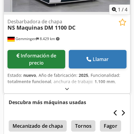
1
/
4
Desbarbadora de chapa
NS Maquinas
DM 1100 DC
Gemmingen
8.429 km
Información de
Llamar
precio
Estado:
nuevo
, Año de fabricación:
2025
, Funcionalidad:
totalmente funcional
, anchura de trabajo:
1.100 mm
,
potencia:
19 kW (25,83 CV)
, DM1100 DC EVO Eliminación
de escoria sólida Redondeo de cantos hasta 1100 mm de
anchura. La DM1100 DC EVO desbarba y redondea
Descubra más máquinas usadas
contornos interiores y exteriores de piezas de acero
gruesas, cortadas principalmente con plasma u oxicorte.
La DM1100 DC está equipada con un gran rodillo de
5
desbarbado para eliminar rebabas pesadas y dos cintas
Mecanizado de chapa
Tornos
Fagor
transversales contrarrotantes. Éstas garantizan el