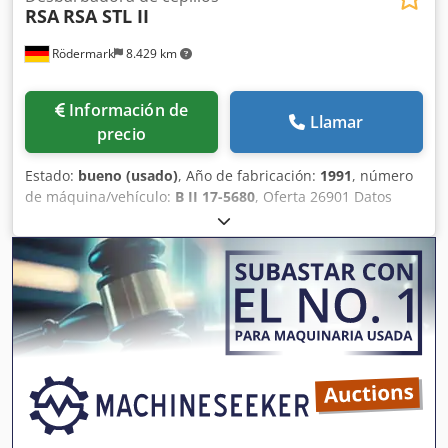
RSA
RSA STL II
Rödermark
8.429 km
Información de
Llamar
precio
Estado:
bueno (usado)
, Año de fabricación:
1991
, número
de máquina/vehículo:
B II 17-5680
, Oferta 26901 Datos
técnicos: Djdpfjzrvxwex Apnsck - Diámetro del cepillo: 250
mm - Ancho del cepillo: 60 mm - Velocidad del disco: 1500
/ 3000 rpm - Motor: 400 V / 2,2 / 3,0 kW - Ajuste de la
profundidad del cepillo - Mesa de apoyo con ajuste de
altura - Altura de trabajo: 900 mm - Dimensiones
aproximadas: ancho 720 x alto 1150 x profundidad 450 mm
- Peso aproximado: 180 kg