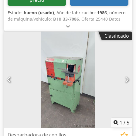
precio
Estado:
bueno (usado)
, Año de fabricación:
1986
, número
de máquina/vehículo:
B III 33-7086
, Oferta 25440 Datos
técnicos: - Diámetro del cepillo 250 mm - Ancho del cepillo
60 mm - Velocidad del disco 1500 / 3000 rpm - Motor 400 V
Clasificado
/ 1,0 / 1,4 kW - Altura de trabajo 900 mm - Espacio
requerido, aprox. A 650 x Al 1150 x P 450 mm Dcedpfxszrv
Dao Apnsk - Peso, aprox. 100 kg
1
/
5
Desbarbadora de cepillos