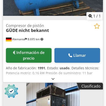
1
/
1
Compresor de pistón
GÜDE
nicht bekannt
Alemania
8.695 km
Información de
Llamar
precio
Año de fabricación:
1991
, Estado:
usado
, Detalles técnicos:
Potencia motriz: 0,16 kW Presión de suministro: 11 bar
Capacidad en litros: 250 l Potencia total necesaria: 2,8 kw
Compresor de pistón con depósito de presión Chedpfx Aeu
Clasificado
Nzxrjkbea Estado: Junta de culata y disco de acero
defectuosos. El pistón está bien. Se vende como donante
de piezas de repuesto. *