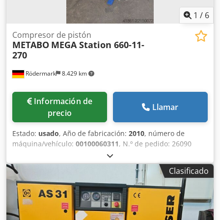
1
/
6
Compresor de pistón
METABO
MEGA Station 660-11-
270
Rödermark
8.429 km
Información de
Llamar
precio
Estado:
usado
, Año de fabricación:
2010
, número de
máquina/vehículo:
00100060311
, N.º de pedido: 26090
Datos técnicos: - Diseño: vertical - Presión de
funcionamiento máx.: 10 bar Codpfxozd T S Ej Akboha -
Clasificado
Capacidad del depósito de presión: 270 l - Volumen de
aspiración: 585 l/min - Caudal: 440 l/min - Velocidad de
rotación del compresor: 1200 rpm - Accionamiento: 400 V /
4,0 kW - Diámetro de la caldera: aprox. 600 mm - Espacio
necesario: aprox. A 800 x Al 1850 x P 900 mm - Peso: aprox.