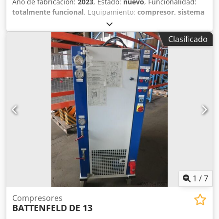
Año de fabricación:
2023
, Estado:
nuevo
, Funcionalidad:
totalmente funcional
, Equipamiento:
compresor, sistema
de aire comprimido
, FIAC AB 300 - 678 - Modelo
sobredimensionado, Precio muy competitivo. - Varios
Clasificado
disponibles en stock. Especificaciones: Depósito: 270L
Capacidad del compresor: 650 L/min Bar: 10 bar KW: 4
Tipo de bomba: AB 678 2/2 RPM: 1000 Código: 1121560311
EAN: 8020119109861 Codpfxeu Dxu He Akbsha
dimensiones: 1600x560x1040 mm LxAxH
1
/
7
Compresores
BATTENFELD
DE 13