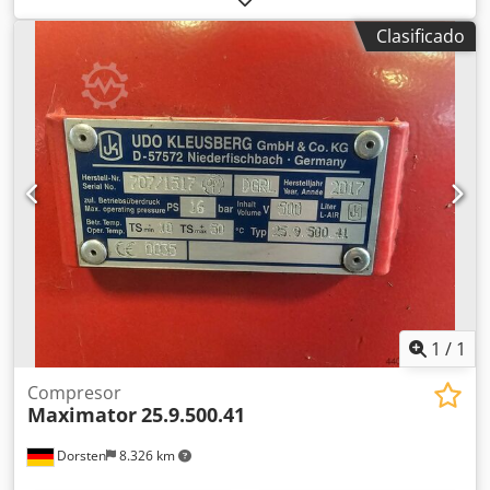
de fabricación: 20 Chodezdca Hopfx Akbea Los datos
Clasificado
técnicos son información proporcionada por el fabricante
o el operador y, por lo tanto, no son vinculantes para
nosotros. Nos reservamos el derecho a realizar una venta
intermedia; solo se aplicarán nuestras condiciones
generales de negocio y de venta. Sobre nosotros: Más de
400 máquinas propias en nuestro almacén. Más de 15.000
m² de espacio de almacenamiento, capacidad de la grúa:
70 toneladas. Más de 10.000 artículos de accesorios para
su taller. Si desea vender máquinas, líneas de producción
o su empresa, póngase en contacto con nosotros. Puede
encontrar más ofertas en nuestra página web. Las visitas
se pueden concertar con previo aviso. Estaremos
encantados de recibirle. Su equipo de Markus Hirsch.
1
/
1
Compresor
Maximator
25.9.500.41
Dorsten
8.326 km