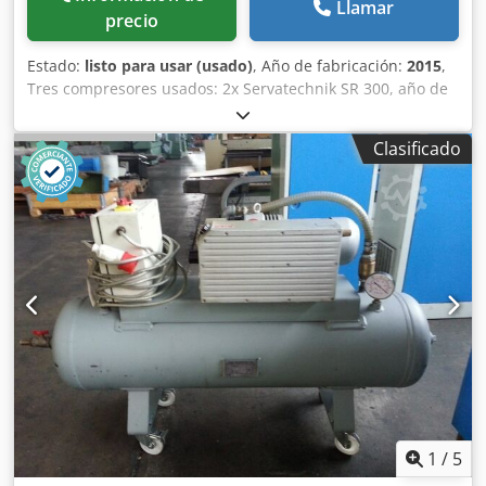
Llamar
precio
Estado:
listo para usar (usado)
, Año de fabricación:
2015
,
Tres compresores usados: 2x Servatechnik SR 300, año de
fabricación 2006 Csdpfx Aksy R S Dvebjha Sin interruptor
principal instalado, aprox. 24.000 horas de funcionamiento
Clasificado
1x Worthing Creyssensac, año de fabricación 2015, sin
interruptor principal instalado, aprox. 72.000 horas de
funcionamiento
1
/
5