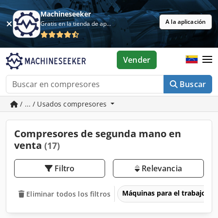
Machineseeker
A la aplicación
Gratis en la tienda de aplicaciones
Vender
Buscar
/ ... / Usados compresores
Compresores de segunda mano en
venta
(17)
Filtro
Relevancia
Máquinas para el trabajo d
Eliminar todos los filtros