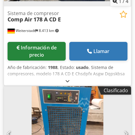
1
/
4
Sistema de compresor
Comp Air
178 A CD E
Weiterstadt
8.413 km
Información de
Llamar
precio
Año de fabricación:
1988
, Estado:
usado
, Sistema de
compresores, modelo 178 A CD E Chsdpfx Asgw Dqpskbsa
Caudal de suministro: 4760 l/min Presión de
funcionamiento: 9 bares Potencia: 30 kW
Clasificado