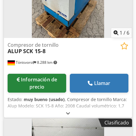
1
/
6
Compresor de tornillo
ALUP
SCK 15-8
Tönisvorst
8.288 km
Información de
Llamar
precio
Estado:
muy bueno (usado)
, Compresor de tornillo Marca:
Alup Modelo: SCK 15-8 Año: 2008 Caudal volumétrico: 1,7
m3/min Presión: 8 bar Potencia del motor: 11 kW - 380
Voltios Horas bajo carga: 14.242 Horas de funcionamiento:
Clasificado
42.034 Cedsxcybdepfx Akboha Longitud: 1.530 mm Ancho:
620 mm Altura: 900 mm Peso con palé: 230 kg