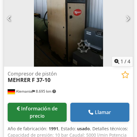
1
/
4
Compresor de pistón
MEHRER
F 37-10
Alemania
8.695 km
Información de
Llamar
precio
Año de fabricación:
1991
, Estado:
usado
, Detalles técnicos:
Capacidad de presión: 10 bar Caudal: 5000 l/min Potencia