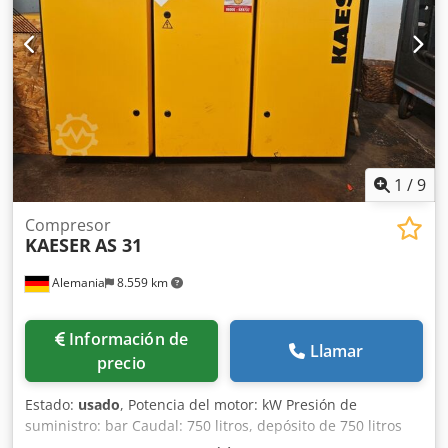
150 kg
1
/
9
Compresor
KAESER
AS 31
Alemania
8.559 km
Información de
Llamar
precio
Estado:
usado
, Potencia del motor: kW Presión de
suministro: bar Caudal: 750 litros, depósito de 750 litros
Horas de funcionamiento: 79.000 Depósito: 750 litros, año