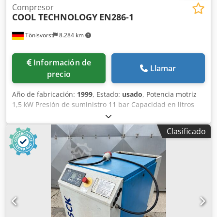
Compresor
COOL TECHNOLOGY
EN286-1
Tönisvorst
8.284 km
Información de
Llamar
precio
Año de fabricación:
1999
, Estado:
usado
, Potencia motriz
1,5 kW Presión de suministro 11 bar Capacidad en litros
160 l Cjdpfx Akju Sbd Tebsha Peso de la máquina aprox.
0,15 toneladas Espacio necesario aprox. 1,5x0,5x0,8 m
Clasificado