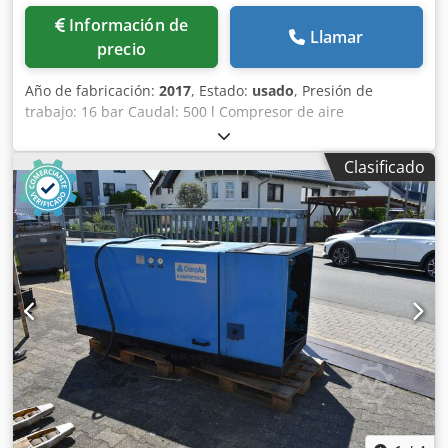
Información de
Llamar
precio
Año de fabricación:
2017
, Estado:
usado
, Presión de
trabajo: 16 bar Caudal: 500 l Compresor de aire
comprimido Temp. mín. TS: 10°C / Temp. máx. TS: 50°C Los
datos técnicos provienen del fabricante o del operador y,
Clasificado
por lo tanto, son no vinculantes para nosotros. Nos
reservamos el derecho a la venta previa. Se aplican
exclusivamente nuestras condiciones comerciales y de
venta. Csdpjzawh Dofx Akboha Sobre nosotros Más de 400
máquinas propias en stock Más de 15.000 m² de superficie
de almacenamiento, capacidad de grúa de 70 t Más de
10.000 artículos de accesorios para su taller ¿Desea vender
máquinas, líneas de producción o su empresa? No dude
en contactarnos. Encontrará más ofertas en nuestra
página web. Las visitas son posibles previa cita. Esperamos
su visita. Su equipo de Markus Hirsch