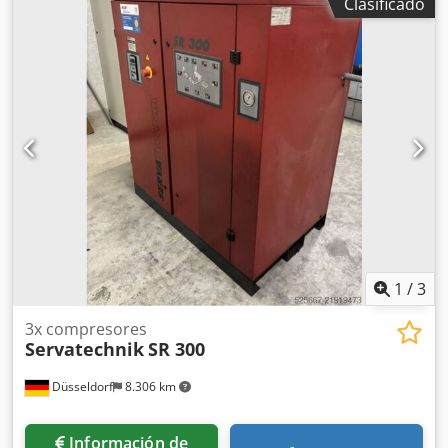
Clasificado
1
/
3
3x compresores
Servatechnik
SR 300
Düsseldorf
8.306 km
Información de