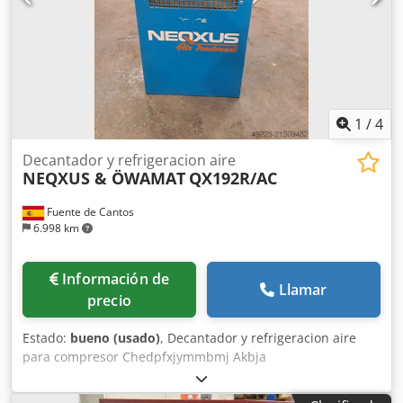
1
/
4
Decantador y refrigeracion aire
NEQXUS & ÖWAMAT
QX192R/AC
Fuente de Cantos
6.998 km
Información de
Llamar
precio
Estado:
bueno (usado)
, Decantador y refrigeracion aire
para compresor Chedpfxjymmbmj Akbja