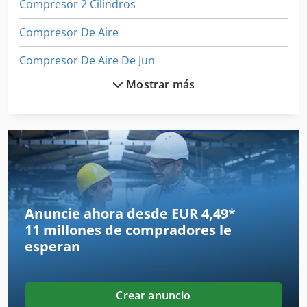
Compresor 2 Cilindros
Compresor De Aire
Compresor De Aire De Jun
Mostrar más
Compresor De Aire De Tornillo
Compresor De Aire Silencioso
Compresor De Beckum Brian
Compresor De Edificio
Compresor De Ff
Anuncie ahora desde EUR 4,49
*
11 millones de compradores
le
Compresor De Flaco
esperan
Compresor De Tornillo
Compresor Ga 37 Mexico
Crear anuncio