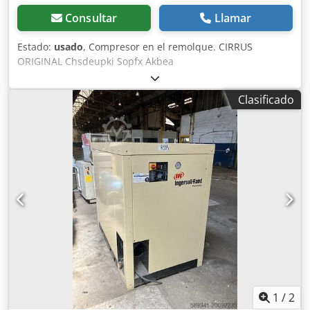
Consultar
Llamar
Estado:
usado
, Compresor en el remolque. CIRRUS
ORIGINAL Chsdeupki Sopfx Akbea
Clasificado
1
/
2