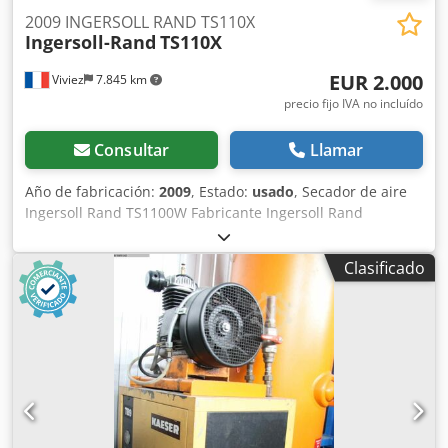
2009 INGERSOLL RAND TS110X
Ingersoll-Rand
TS110X
EUR 2.000
Viviez
7.845 km
precio fijo IVA no incluído
Consultar
Llamar
Año de fabricación:
2009
, Estado:
usado
, Secador de aire
Ingersoll Rand TS1100W Fabricante Ingersoll Rand
(fabricado por Parker Hiross S.p.A., Italia) Tipo Secador de
aire por refrigeración – versión industrial Aplicaciones
Clasificado
industriales • Tratamiento de aire comprimido en sistemas
neumáticos • Aplicaciones industriales que requieren aire
seco: mecanizado, pintura, automatización, etc. •
Protección de equipos sensibles a la humedad Chodpfx
Aoxggmnokbea Características técnicas principales: •
Modelo: TS1100W • Número de serie: 3733790002 •
Refrigeración: por agua • Refrigerante: R407C • Presión
máxima lado baja: 1,9 MPa (275 psi) • Presión máxima lado
alta: 2,8 MPa (406 psi) • Presión del circuito: 2,6 MPa (378