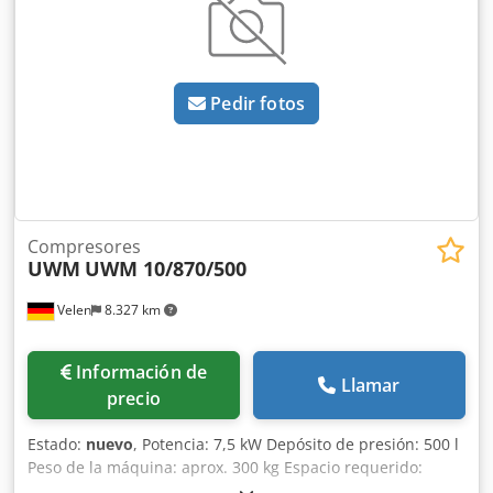
tensión de arranque más baja (con el fin de reducir las
tensiones máximas).
Pedir fotos
Compresores
UWM
UWM 10/870/500
Velen
8.327 km
Información de
Llamar
precio
Estado:
nuevo
, Potencia: 7,5 kW Depósito de presión: 500 l
Peso de la máquina: aprox. 300 kg Espacio requerido:
aprox. 1,7 x 0,6 x 1,45 m Presión de suministro: 16 bar