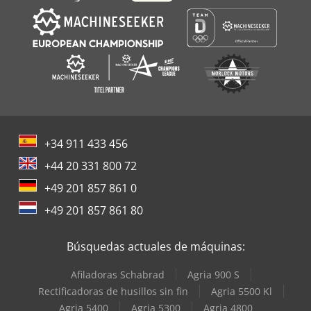
+34 911 433 456
+44 20 331 800 72
+49 201 857 861 0
+49 201 857 861 80
Búsquedas actuales de máquinas:
Afiladoras Schabrad
Agria 900 S
Rectificadoras de husillos sin fin
Agria 5500 Kl
Agria 5400
Agria 5300
Agria 4800