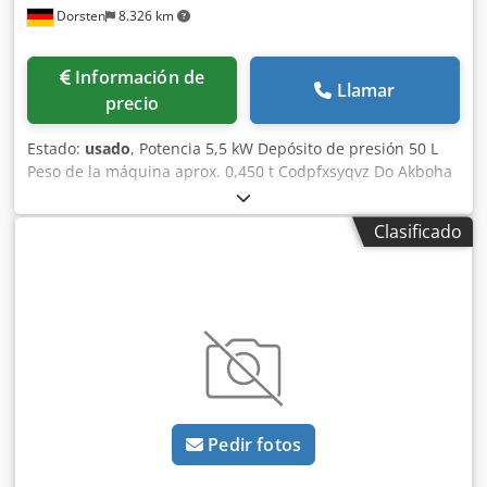
Dorsten
8.326 km
Información de
Llamar
precio
Estado:
usado
, Potencia 5,5 kW Depósito de presión 50 L
Peso de la máquina aprox. 0,450 t Codpfxsyqvz Do Akboha
Espacio requerido aprox. . m Presión de trabajo 330 bar
Caudal de litros . l Medio: Nitrógeno N2 Los datos técnicos
Clasificado
son información del fabricante o del operador y, por tanto,
no son vinculantes. Nos reservamos el derecho de venta
previa; exclusivamente se aplican nuestras condiciones
generales de venta. Sobre nosotros Más de 400 máquinas
propias en stock Más de 15.000 m² de espacio de
almacenamiento, capacidad de grúa de 70 t Más de 10.000
artículos y accesorios para su taller Si está interesado en
vender máquinas, líneas de producción o su empresa, por
favor contáctenos. Encontrará más ofertas en nuestro sitio
Pedir fotos
web. Las visitas son posibles con cita previa. Esperamos su
visita. Su equipo de Markus Hirsch