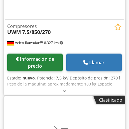
Compresores
UWM
7.5/850/270
Velen-Ramsdorf
8.327 km
Información de
Llamar
precio
Estado:
nuevo
, Potencia: 7,5 kW Depósito de presión: 270 l
Peso de la máquina: aproximadamente 180 kg Espacio
requerido: aproximadamente 1700 x 600 x 1270 mm
Presión de suministro: 10 bar Chedpfognvugox Akbea
Clasificado
Caudal: 850 l/min Tensión de conexión: 400 V El UWM 7.5 /
850/270 K30 + caja de arranque con bomba K30 y
transmisión por correa trapezoidal es ideal para su uso en
el hogar, en el taller, en la industria y para trabajos
pesados. La caja de arranque sirve para mantener una