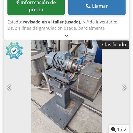
Información de
Llamar
precio
Estado:
revisado en el taller (usado)
, N.º de inventario:
2452 1 línea de granulación usada, parcialmente
reacondicionada y con funcionamiento comprobado.
Capacidad de procesamiento de hasta 300 kg/h,
Clasificado
dependiendo del material, que consta de: Alimentador
Kreyenborg SW 100, motor de 7,5 kW Extrusora BKG de un
solo husillo, Ø 100 mm – 35 LD, motor de 132 kW – AC, con
control de frecuencia Velocidad del husillo de hasta 143
rpm Profundidad del canal del husillo de 14 mm Potencia
de calefacción de aproximadamente 35 kW, instalada 1
desgasificador atmosférico con dispositivo de retroceso del
fundido (“stuffer”) * Cambiapantallas de doble pistón
Kreyenborg K-SWE 160 RS con sistema de limpieza inversa
y superficie de tamiz de 244 cm² Djdpfx Ajh Eyd Rel Dsck
Granulación sumergida BKG AH 300, completa con: Válvula
de arranque, incluida la unidad hidráulica Granulador con
motor de 4 kW Bomba de agua de 2,2 kW Sistema de
derivación, tanque de agua con calefacción de 9 kW,
1
/
2