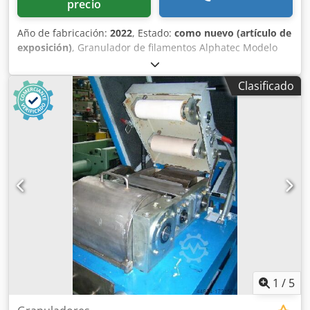
precio
Año de fabricación:
2022
, Estado:
como nuevo (artículo de
exposición)
, Granulador de filamentos Alphatec Modelo
AS-G 200 Rotor de corte de metal duro Presión neumática
Anchura de alimentación / rotor: 200 mm Motor: 7,5 kW,
Clasificado
corriente alterna, con control de velocidad variable
Dedjcpg Rqspfx Al Dock Rendimiento: hasta 700 kg/h,
dependiendo del material Otros granuladores de
filamentos (ST) disponibles en fábrica, en Wuppertal.
Consulte nuestra lista de existencias actual o visítenos.
1
/
5