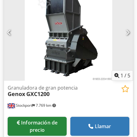
1
/
5
Granuladora de gran potencia
Genox
GXC1200
Stockport
7.769 km
Información de
Llamar
precio