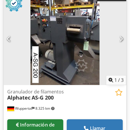
del rotor de corte: 110 mm Rotor de corte paralelo con 32
dientes Diámetro del rotor: 200 mm >> Ajuste de la
longitud de corte de los gránulos de filamentos 2 motores:
1 para el rotor de corte: 4 kW 1 para el rodillo de
alimentación: 1,5 kW con caja reductora STÖBER Carcasa
insonorizada de la cámara de granulación Posibilidad de
inspección y prueba de funcionamiento en breve, previa
cita. También tenemos disponibles en stock depósitos de
enfriamiento de filamentos, sopladores de filamentos y
tamices clasificadores adecuados. Otros granuladores de
filamentos y otros sistemas/instalaciones de granulación
disponibles en stock (granulación por anillo de agua,
granulación por soplado en caliente y granulación
1
/
3
sumergida). Dcsdpfx Aloiyyc Es Dsk
Granulador de filamentos
Alphatec
AS-G 200
Wuppertal
8.325 km
Información de
Llamar