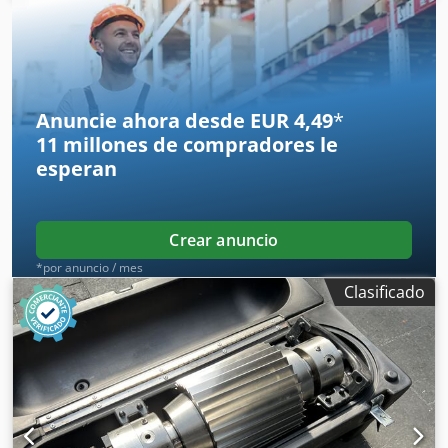
abierto de 3 cuchillas con 2 cuchillas de lecho y 3 cuchillas
de rotor, accionado por motor de 50HP y 1475 rpm. Peso:
estimado: 1000 kg. Dimensiones: 1400 mm x 1900 mm.
Dcjdpfx Alezimz Do Dok
Anuncie ahora desde EUR 4,49
*
11 millones de compradores
le
esperan
Crear anuncio
*por anuncio / mes
Clasificado