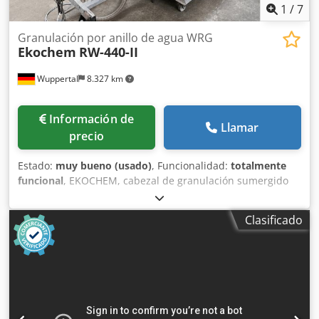
1
/
7
Granulación por anillo de agua WRG
Ekochem
RW-440-II
Wuppertal
8.327 km
Información de
Llamar
precio
Estado:
muy bueno (usado)
, Funcionalidad:
totalmente
funcional
, EKOCHEM, cabezal de granulación sumergido
RW-440-II - Granulación por anillo de agua - GRA El
EKOCHEM RW-440-II es un cabezal de granulación
Clasificado
sumergido de alto rendimiento para el procesamiento de
una amplia variedad de materiales poliméricos. Su
construcción robusta, la presión neumática de las
cuchillas y el circuito de agua cerrado garantizan un
funcionamiento fiable y económico, incluso con altos
rendimientos. Una centrífuga adecuada para el secado del
granulado ya está instalada junto con el sistema de