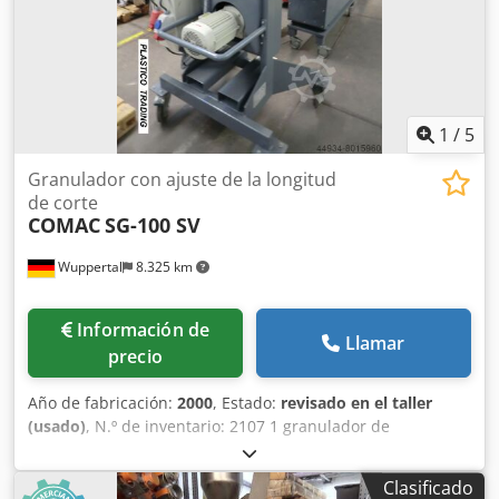
Intercambiador de calor Sistema de control Otros
granuladores sumergidos disponibles en fábrica, en
Wuppertal. (Gala, BKG Nordson, Econ) Disponibles en
almacén en Wuppertal: Líneas completas de compostaje y
granulación, con extrusora de un solo husillo o de doble
husillo.
1
/
5
Granulador con ajuste de la longitud
de corte
COMAC
SG-100 SV
Wuppertal
8.325 km
Información de
Llamar
precio
Año de fabricación:
2000
, Estado:
revisado en el taller
(usado)
, N.º de inventario: 2107 1 granulador de
filamentos usado, parcialmente reacondicionado y con
pruebas de funcionamiento realizadas. COMAC Modelo
Clasificado
SG-100 SV Ancho de entrada de filamentos: 100 mm Ancho