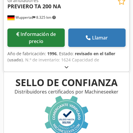
Granuladores
PREVIERO
TA 200 NA
Wuppertal
8.325 km
Información de
Llamar
precio
Año de fabricación:
1996
, Estado:
revisado en el taller
(usado)
, N.º de inventario: 1624 Capacidad de
procesamiento: 500 kg/h Potencia del motor: 4 kW Ancho
del rotor: 200 mm Rotor con doble soporte Aislamiento
acústico Tipo: granulador de filamentos, hebras o
SELLO DE CONFIANZA
espaguetis Material: PP, PE, PS, PET, PC, PA, diversos
materiales Ancho de trabajo: 200 mm OPCIONAL, con un
Distribuidores certificados por Machineseeker
coste adicional: Dodeby I Syopfx Al Dsck a petición, con
ajuste de la longitud del corte. Otros granuladores de
filamentos disponibles en el almacén de Wuppertal, listos
para demostración.