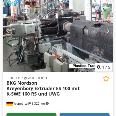
POR NUESTRO EQUIPO. Djdpfxjzc Hzlo Al Deck
1
/
5
Línea de granulación
BKG Nordson
Kreyenborg
Extruder ES 100 mit
K-SWE 160 RS und UWG
Wuppertal
8.325 km