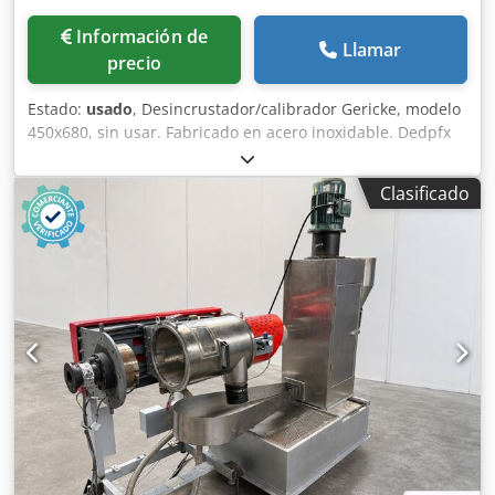
Información de
Llamar
precio
Estado:
usado
, Desincrustador/calibrador Gericke, modelo
450x680, sin usar. Fabricado en acero inoxidable. Dedpfx
Alozbuche Dock Accionado por un motor eléctrico de 5,5
kW, 1445 rpm, a través de un reductor. i= 26,04/1.
Clasificado
Velocidad de funcionamiento del rotor: aproximadamente
55,49 rpm.