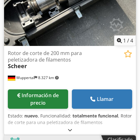
1
/
4
Rotor de corte de 200 mm para
peletizadora de filamentos
Scheer
Wuppertal
8.327 km
Información de
Llamar
precio
Estado:
nuevo
, Funcionalidad:
totalmente funcional
, Rotor
de corte para una peletizadora de filamentos
Dodopgulwjpfx Al Dsck Fabricante: MAAG / Scheer - Ancho
del rotor de corte: 200 mm - Estado impecable
Clasificado