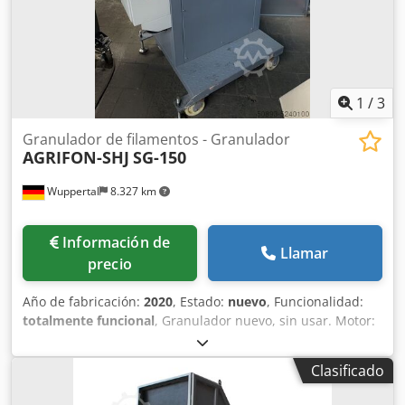
1
/
3
Granulador de filamentos - Granulador
AGRIFON-SHJ
SG-150
Wuppertal
8.327 km
Información de
Llamar
precio
Año de fabricación:
2020
, Estado:
nuevo
, Funcionalidad:
totalmente funcional
, Granulador nuevo, sin usar. Motor:
5 kW Rotor de corte: 150 mm Dsdpfx Alof U Slfs Deck
Entrega inmediata / Posibilidad de realizar pruebas previo
Clasificado
acuerdo.