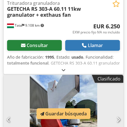
Trituradora granuladora
GETECHA RS 303‑A 60.11
11kw
granulator + exthaus fan
EUR 6.250
Tata
9.108 km
EXW precio fijo IVA no incluído
Consultar
Llamar
Año de fabricación:
1995
, Estado:
usado
, Funcionalidad:
totalmente funcional
, GETECHA RS 303-A 60.11 granulador
central para plásticos con ventilador de extracción
integrado. Fabricante: GETECHA Modelo: RS 303-A 60.11
Clasificado
Año de fabricación: 12/1995 Diámetro del círculo de corte
del rotor: 340 mm Ancho de corte: 300 mm Número de
cuchillas rotativas: 3 Número de cuchillas fijas: 2 Apertura
de la cámara de corte: 300 x 440 mm Dsdpfx Alsyf E N Te
Deck Potencia del motor principal: 11 kW Velocidad: aprox.
300–400 rpm Orificio de criba (estándar): 6–8 mm, redondo
Guardar búsqueda
Capacidad promedio: 200–360 kg/h Altura de alimentación:
1750 mm Dimensiones (An x L x Al): 1500 x 2000 x 2170 mm