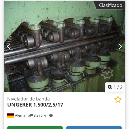
Clasificado
1
/
2
Nivelador de banda
UNGERER
1.500/2,5/17
Alemania
8.370 km