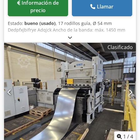
Información de
Llamar
precio
Estado:
bueno (usado)
, 17 rodillos guía, Ø 54 mm
Dedpfxjbifrye Adqjck Ancho de la banda: máx. 1450 mm
Grosor de la banda: máx. 2,5 mm
Clasificado
1
/
4