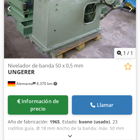
1
/
1
Nivelador de banda 50 x 0,5 mm
UNGERER
Alemania
8.370 km
Información de
Llamar
precio
Año de fabricación:
1965
, Estado:
bueno (usado)
, 23
rodillos guía, Ø 18 mm Ancho de la banda: máx. 50 mm
Dcodpfebif Eksx Adqsk Grosor de la banda: 0,1 - 0,5 mm