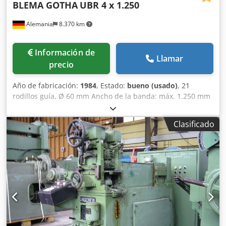
BLEMA GOTHA
UBR 4 x 1.250
Alemania
8.370 km
Información de
Llamar
precio
Año de fabricación:
1984
, Estado:
bueno (usado)
, 21
rodillos guía, Ø 60 mm Ancho de la banda: máx. 1.250 mm
Dodjrrl Uopfx Adqeck Grosor de la banda: 0,6 - 4 mm
Clasificado