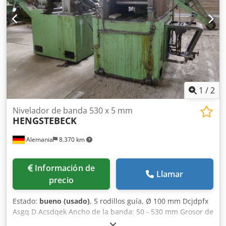
1
/
2
Nivelador de banda 530 x 5 mm
HENGSTEBECK
Alemania
8.370 km
Información de
Llamar
precio
Estado:
bueno (usado)
, 5 rodillos guía, Ø 100 mm Dcjdpfx
Asgq D Acsdqek Ancho de la banda: 50 - 530 mm Grosor de
la banda: máx. 5 mm