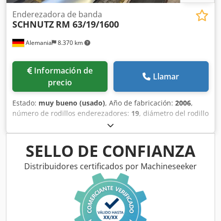
Enderezadora de banda
SCHNUTZ
RM 63/19/1600
Alemania
8.370 km
Información de
Llamar
precio
Estado:
muy bueno (usado)
, Año de fabricación:
2006
,
número de rodillos enderezadores:
19
, diámetro del rodillo
enderezador:
55 mm
, anchura de trabajo:
1.600 mm
,
Ancho de banda: máx. 1.600 mm Espesor de banda: 0,4 - 3
mm Tipo de construcción: 6 hi/casete Número de rodillos
SELLO DE CONFIANZA
enderezadores: 19 Dodpfx Adoy Nxv Noqsck Diámetro de
rodillos enderezadores: 55 mm Diámetro de rodillos
Distribuidores certificados por Machineseeker
intermedios: 30 mm