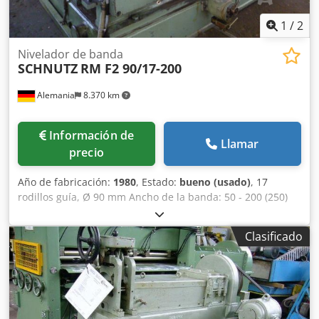
1
/
2
Nivelador de banda
SCHNUTZ
RM F2 90/17-200
Alemania
8.370 km
Información de
Llamar
precio
Año de fabricación:
1980
, Estado:
bueno (usado)
, 17
rodillos guía, Ø 90 mm Ancho de la banda: 50 - 200 (250)
mm Grosor de la banda: 2 - 10 mm Dcodpfx Asdnzvdsdqsk
Clasificado