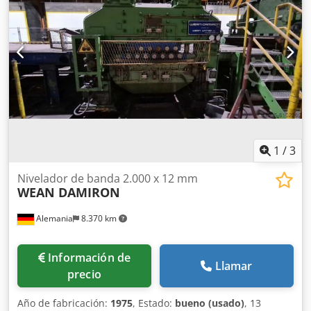
1
/
3
Nivelador de banda 2.000 x 12 mm
WEAN DAMIRON
Alemania
8.370 km
Información de
Llamar
precio
Año de fabricación:
1975
, Estado:
bueno (usado)
, 13