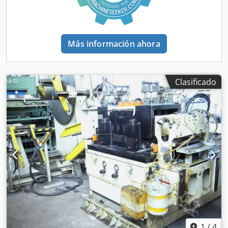
Más información ahora
Clasificado
1
/
4