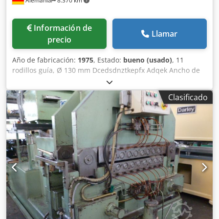
Alemania
8.370 km
Información de
Llamar
precio
Año de fabricación:
1975
, Estado:
bueno (usado)
, 11
rodillos guía, Ø 130 mm Dcedsdnztkepfx Adqek Ancho de
la banda: máx. 1900 mm Grosor de la banda: máx. 10 mm
Clasificado