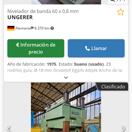
Nivelador de banda 60 x 0,8 mm
UNGERER
Alemania
8.370 km
Información de
Llamar
precio
Año de fabricación:
1975
, Estado:
bueno (usado)
, 23
rodillos guía, Ø 18 mm Dcsdebif Egjpfx Adqek Ancho de la
banda: máx. 60 mm Grosor de la banda: 0,2 - 0,8 mm
Clasificado