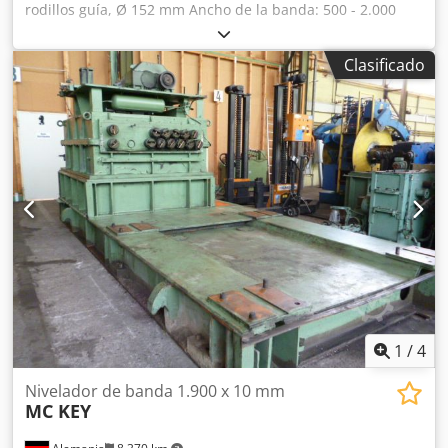
rodillos guía, Ø 152 mm Ancho de la banda: 500 - 2.000
mm Espesor de la banda: máx. 12 mm Dodpog Iii Ajfx
Adqsck
Clasificado
1
/
4
Nivelador de banda 1.900 x 10 mm
MC KEY