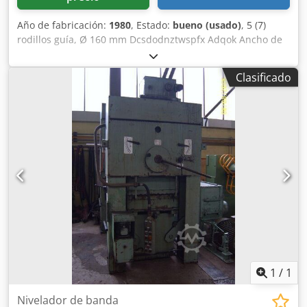
Año de fabricación:
1980
, Estado:
bueno (usado)
, 5 (7)
rodillos guía, Ø 160 mm Dcsdodnztwspfx Adqok Ancho de
la banda: máx. 1.750 mm Grosor de la banda: 0,4 - 3 mm
Clasificado
1
/
1
Nivelador de banda