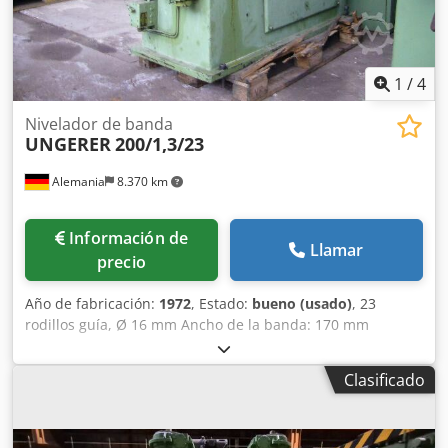
1
/
4
Nivelador de banda
UNGERER
200/1,3/23
Alemania
8.370 km
Información de
Llamar
precio
Año de fabricación:
1972
, Estado:
bueno (usado)
, 23
rodillos guía, Ø 16 mm Ancho de la banda: 170 mm
Dcjdpfx Adebif Dysqsk Grosor de la banda: 0,2 - 1,3 mm
Clasificado