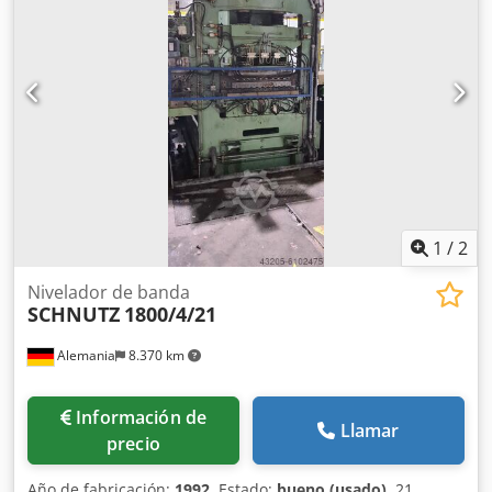
22 kW / Ancho de paso de la niveladora: 2300 mm Máx.
Ancho de nivelación: 2200 mm / Número de rodillos
niveladores: 9 / Diámetro del rodillo nivelador: 95 mm
Djdpjzcm Dgsfx Adqjck Número de rodillos de respaldo: 22
/ Rodillos de respaldo inferiores: 12 / Rodillos de respaldo
superiores: 10 Espesor máximo de chapa a nivelar: 8 mm
1
/
2
Nivelador de banda
SCHNUTZ
1800/4/21
Alemania
8.370 km
Información de
Llamar
precio
Año de fabricación:
1992
, Estado:
bueno (usado)
, 21