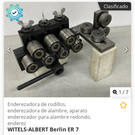
Clasificado
1
/
7
Enderezadora de rodillos,
enderezadora de alambre, aparato
enderezador para alambre redondo,
enderez
WITELS-ALBERT Berlin
ER 7