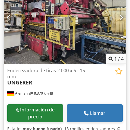
finos - Apertura mecánica de los rodillos superiores por
palanca excéntrica - Guía lateral ajustable para tiras en la
entrada - 2 cestas de rodillos para la guía de tiras
metálicas - Esquema eléctrico disponible Espacio
requerido por la enderezadora con control: L x A x H 1200 x
800 x 1600 mm Peso: 620 kg Buen estado
1
/
4
Enderezadora de tiras 2.000 x 6 - 15
mm
UNGERER
Alemania
8.370 km
Información de
Llamar
precio
Estado:
muy bueno (usado)
, 13 rodillos enderezadores, Ø