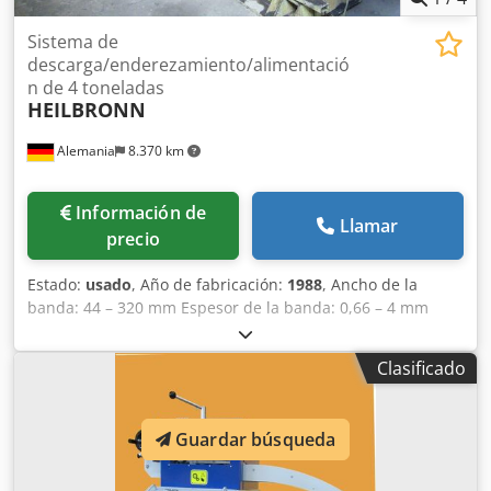
Sistema de
descarga/enderezamiento/alimentació
n de 4 toneladas
HEILBRONN
Alemania
8.370 km
Información de
Llamar
precio
Estado:
usado
, Año de fabricación:
1988
, Ancho de la
banda: 44 – 320 mm Espesor de la banda: 0,66 – 4 mm
Sección transversal de la banda: máx. 930 mm² Material de
referencia (resistencia a la tracción): St42-2 (500 N/mm²)
Clasificado
Límite elástico: máx. 280 N/mm² Peso máximo de la
bobina: 4 t Diámetro máximo de la bobina: 1.500 mm
Dsdpelil Ewjfx Adqjck
Guardar búsqueda