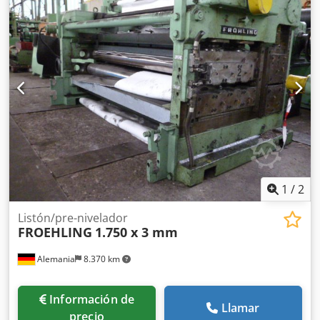
1
/
2
Listón/pre-nivelador
FROEHLING
1.750 x 3 mm
Alemania
8.370 km
Información de
Llamar
precio