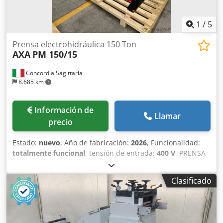
1
/
5
Prensa electrohidráulica 150 Ton
AXA
PM 150/15
Concordia Sagittaria
8.685 km
Información de
Llamar
precio
Estado:
nuevo
, Año de fabricación:
2026
, Funcionalidad:
totalmente funcional
, tensión de entrada:
400 V
, PRENSA
ELECTROHIDRÁULICA DE CILINDRO MÓVIL AXA. Potencia:
150 toneladas. Doble velocidad automática con avance
Clasificado
rápido. Cuadro eléctrico especial con conmutador
rápido/lento para mando con una mano. Cilindro móvil con
carrera de 816 mm en dirección transversal. Luz interior
de hombro a hombro: 1500 mm. Carrera del vástago: 300