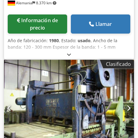
Alemania
8.370 km
Información de
Llamar
precio
Año de fabricación:
1980
, Estado:
usado
, Ancho de la
banda: 120 - 300 mm Espesor de la banda: 1 - 5 mm
Dcodpfxelil Epj Adqek Material de referencia (resistencia a
la tracción): 800 N/mm²
Clasificado