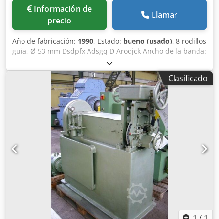
Información de
Llamar
precio
Año de fabricación:
1990
, Estado:
bueno (usado)
, 8 rodillos
guía, Ø 53 mm Dsdpfx Adsgq D Aroqjck Ancho de la banda:
50 - 320 mm Grosor de la banda: 0,4 - 3 mm
Clasificado
1
/
1