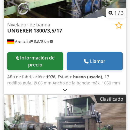
1
/
3
Nivelador de banda
UNGERER
1800/3,5/17
Alemania
8.370 km
Información de
Llamar
precio
Año de fabricación:
1978
, Estado:
bueno (usado)
, 17
rodillos guía, Ø 66 mm Ancho de la banda: máx. 1650 mm
Djdpfx Asbifp Uedqock Grosor de la banda: máx. 3,5 mm
Clasificado