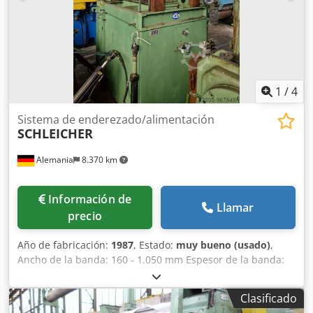
1
/
4
Sistema de enderezado/alimentación
SCHLEICHER
Alemania
8.370 km
Información de
Llamar
precio
Año de fabricación:
1987
, Estado:
muy bueno (usado)
,
Ancho de la banda: 160 - 1.050 mm Espesor de la banda:
0,4 – 3 mm Sección transversal de la banda: 2.500 mm²
Dsdpfx Ajlil Ausdqock Material de referencia (resistencia a
Clasificado
la tracción): 420 N/mm²