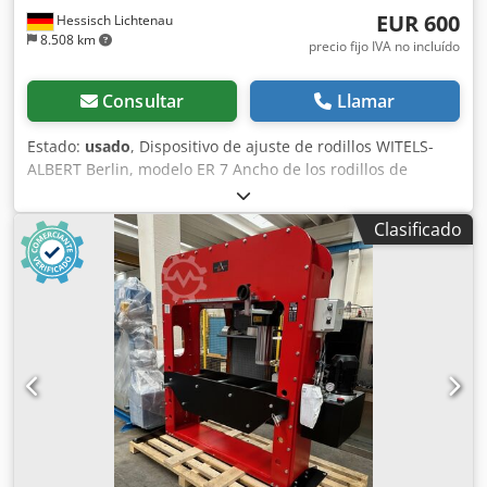
EUR 600
Hessisch Lichtenau
8.508 km
precio fijo IVA no incluído
Consultar
Llamar
Estado:
usado
, Dispositivo de ajuste de rodillos WITELS-
ALBERT Berlin, modelo ER 7 Ancho de los rodillos de
ajuste: 30 mm Diámetro de los rodillos de ajuste: 30 mm
Dcodpjzczvdefx Adqjk Sección transversal de la banda:
Clasificado
aproximadamente 1,5 x 10 mm o 0,5 x 25 mm - Ajuste
individual para los 3 rodillos de ajuste superiores
mediante tuerca alada y contratuerca - Cierre rápido
mediante palanca excéntrica para los 4 rodillos de ajuste
inferiores - 2 unidades de rodillos preformadores de
ajuste Ø 32 x 13 mm, montados con una rotación de 90° -
Para el ajuste de bandas de acero; se utilizó por última vez
para bandas de aproximadamente 1,5 x 10 mm Espacio
requerido (largo x ancho x alto): 250 x 100 x 150 mm Peso:
5 kg En buen estado.