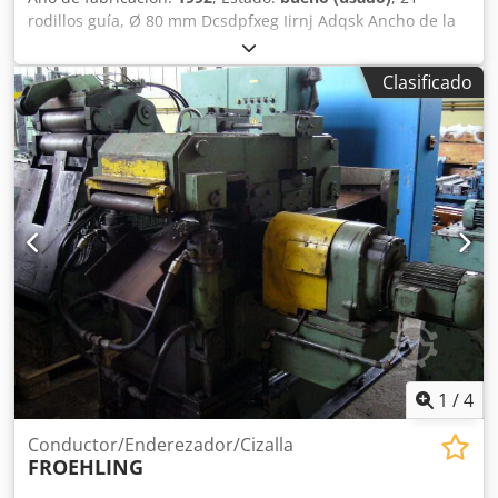
rodillos guía, Ø 80 mm Dcsdpfxeg Iirnj Adqsk Ancho de la
banda: 500 - 1.650 mm Espesor de la banda: 1 - 5 mm
Clasificado
1
/
4
Conductor/Enderezador/Cizalla
FROEHLING