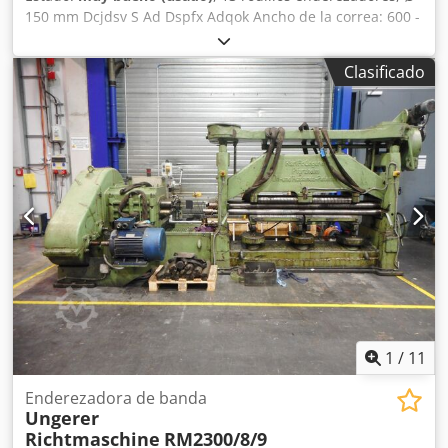
150 mm Dcjdsv S Ad Dspfx Adqok Ancho de la correa: 600 -
2.000 mm Grosor de la banda: 6 - 15 mm Tipo: casete de 4
vías
Clasificado
1
/
11
Enderezadora de banda
Ungerer
Richtmaschine
RM2300/8/9