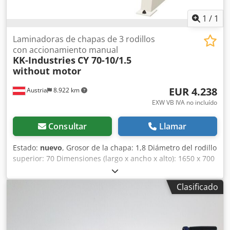
1
/
1
Laminadoras de chapas de 3 rodillos
con accionamiento manual
KK-Industries
CY 70-10/1.5
without motor
EUR 4.238
Austria
8.922 km
EXW VB IVA no incluído
Consultar
Llamar
Estado:
nuevo
, Grosor de la chapa: 1,8 Diámetro del rodillo
superior: 70 Dimensiones (largo x ancho x alto): 1650 x 700
x 1160 Curvatura: 1,5 Motor: 1,1 Longitud de la chapa:
1050 Datos técnicos: - Cuerpo de hierro fundido -
Clasificado
Curvatura manual o motorizada (opcional) - Después de la
curvatura, el rodillo superior se abre hacia un lado para
facilitar la extracción del material - Dispositivo de
curvatura cónica Cjdpfsd Ab T Rsx Ac Usha - El movimiento