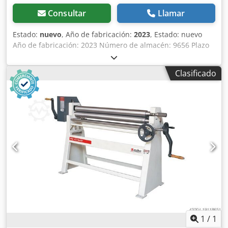
Consultar
Llamar
Estado:
nuevo
, Año de fabricación:
2023
, Estado: nuevo
Año de fabricación: 2023 Número de almacén: 9656 Plazo
de entrega: inmediato, sujeto a disponibilidad País de
origen: Turquía Precio: 2600 € Producto más vendido: 1 En
Clasificado
stock: 1 Longitud de curvado: 1050 mm Capacidad máxima
de curvado - acero estructural: 1 mm Diámetro del rodillo
superior: 56 mm Longitud: 1400 mm Cedpfx Acjwira Ue
Ueha Anchura: 700 mm Altura: 1120 mm Peso: 185 kg 3
rodillos Disposición asimétrica de los rodillos - con
precurvado Ranuras para el alimentador de hilo en los
rodillos inferior y trasero Ajuste del rodillo inferior
mediante palanca central - con preengranaje de rueda
Estructura base Manual de instrucciones en ALEMÁN o
INGLÉS
1
/
1