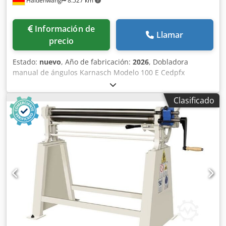
Haldenwang
8.527 km
Información de
Llamar
precio
Estado:
nuevo
, Año de fabricación:
2026
, Dobladora
manual de ángulos Karnasch Modelo 100 E Cedpfx
Acefhdfvs Ujha Producto de calidad alemana Capacidad de
doblado en frío para acero ST 37 Acero de hasta 100 x 6
Clasificado
mm Material redondo macizo de 18 mm Con tope de
longitud Con 2 placas de radio Peso aproximado: 27 kg