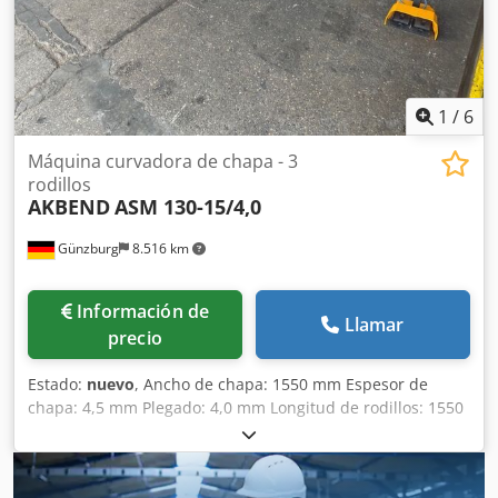
1
/
6
Máquina curvadora de chapa - 3
rodillos
AKBEND
ASM 130-15/4,0
Günzburg
8.516 km
Información de
Llamar
precio
Estado:
nuevo
, Ancho de chapa: 1550 mm Espesor de
chapa: 4,5 mm Plegado: 4,0 mm Longitud de rodillos: 1550
mm Diámetro mínimo: 190 mm Diámetro de rodillo
superior: 130 mm Peso: 1265 kg Dimensiones:
2670x1110x1050 mm Equipamiento: Cjdpfx Aoyvvrhec