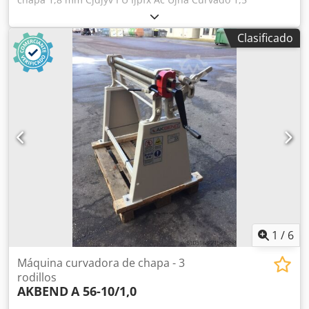
Diámetro del rodillo superior 70 mm Diámetro mínimo 105
mm Potencia total necesaria 1,1 kW Peso de la máquina
Clasificado
aprox. 320 kg Dimensiones aprox. 1700x700x1100 mm
Equipamiento: - Máquina curvadora de 3 rodillos
asimétrica con accionamiento motorizado - Rodillo
superior abatible - Motor principal con dispositivo de freno
Equipamiento especial: - Ajuste motorizado del rodillo
trasero - Indicador digital para rodillo trasero - Rodillos
endurecidos por inducción
1
/
6
Máquina curvadora de chapa - 3
rodillos
AKBEND
A 56-10/1,0