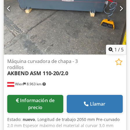
conformidad Equipamiento especial: - Ajuste motorizado
del rodillo trasero - Indicador digital para rodillo trasero -
Rodillos endurecidos por inducción
1
/
5
Máquina curvadora de chapa - 3
rodillos
AKBEND
ASM 110-20/2.0
Wien
8.963 km
Información de
Llamar
precio
Estado:
nuevo
, Longitud de trabajo 2050 mm Pre-curvado
2,0 mm Espesor máximo del material al curvar 3,0 mm