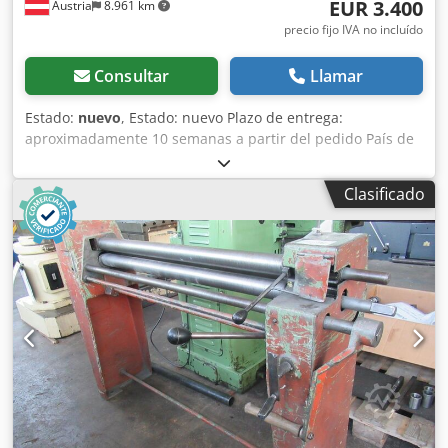
EUR 3.400
Austria
8.961 km
precio fijo IVA no incluído
Consultar
Llamar
Estado:
nuevo
, Estado: nuevo Plazo de entrega:
aproximadamente 10 semanas a partir del pedido País de
origen: Turquía Precio: 3400 € Longitud de plegado: 1270
mm Capacidad máxima de plegado - acero de
Clasificado
construcción: 1,2 mm Diámetro del rodillo superior: 68 mm
Chedpfeynndrsx Ac Uja Potencia del motor: 1,5 kW
Longitud: 1610 mm Ancho: 700 mm Altura: 1160 mm Peso:
385 kg 3 rodillos Disposición asimétrica de los rodillos -
con pre-plegado Ranuras para el alimentador de hilo en
los rodillos inferior y trasero Ajuste del rodillo inferior
mediante una palanca central - con preengranaje de
rueda Estructura base Manual de instrucciones en
ALEMÁN o INGLÉS