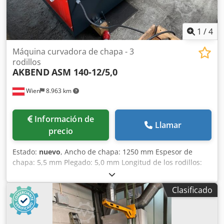
1
/
4
Máquina curvadora de chapa - 3
rodillos
AKBEND
ASM 140-12/5,0
Wien
8.963 km
Información de
Llamar
precio
Estado:
nuevo
, Ancho de chapa: 1250 mm Espesor de
chapa: 5,5 mm Plegado: 5,0 mm Longitud de los rodillos:
1280 mm Diámetro mínimo: 210 mm Diámetro del rodillo
superior: 140 mm Peso: 1365 kg Dimensiones L-A-H: 2.020
Clasificado
x 900 x 1.200 mm Equipamiento estándar: - Rodillos
centrales accionados por motor eléctrico, reductor
planetario y transmisión por engranajes - Rodillo superior