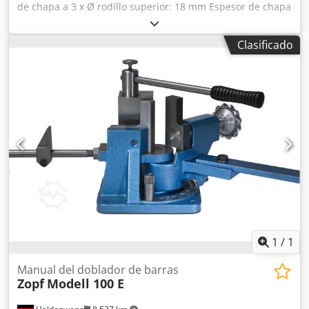
de chapa a 3 x Ø rodillo superior: 18 mm Espesor de chapa
a 5 x Ø rodillo superior: 21 mm Espesor de chapa en
precurvado: 12 mm Ø rodillo superior: 280 mm Ø rodillo
Clasificado
lateral: 260 mm Número de rodillos: 3 Velocidad de
curvado: 0-5 Ajuste de rodillo inferior: 0-150 mm/min
Cjdpfowtpgtsx Ac Ujha Ajuste de rodillo lateral: 0-150
mm/min Apoyo superior: sí Potencia: 12 kW Longitud: 3000
mm Ancho: 1500 mm Altura: 1600 mm Peso: 5200 kg
1
/
1
Manual del doblador de barras
Zopf
Modell 100 E