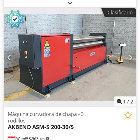
Diámetro del rodillo inferior 110 mm Diámetro mínimo de
curvado 165 mm Potencia del motor 22 kW Chedpeyv N
Clasificado
Dwsfx Ac Usa Velocidad de curvado 5,2 mm/min Longitud
3150 mm Altura 1150 mm Ancho 850 mm Equipamiento
estándar: -Bastidor de la máquina de fundición -Curvado
accionado por electromotor -Movimiento manual de
subida y bajada del rodillo trasero mediante volante -
Motor principal con freno -Rodillo superior abatible
lateralmente -Dispositivo para curvado cónico -Pedestal de
control móvil y pedal separados de la máquina -
Conformidad CE Equipamiento opcional: -Rodillos
endurecidos por inducción -Subida y bajada del rodillo
trasero mediante motor eléctrico -Indicador digital para el
rodillo trasero
1
/
2
Máquina curvadora de chapa - 3
rodillos
AKBEND
ASM-S 200-30/5
Wien
8.963 km