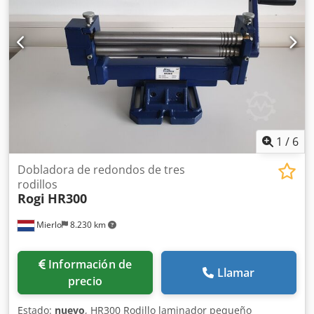
del rodillo trasero y del rodillo inferior se realiza
manualmente mediante una rueda de mano, moviéndose
hacia arriba y hacia abajo - Panel de control portátil -
Cumple con las normas CE Opciones: - Rodillo trasero con
motor - Pantalla digital para mostrar la posición del rodillo
trasero - Cubierta del cuerpo EURO 274,-- - Rodillos
endurecidos EURO 392,-- - Velocidad de rotación variable
¡Tenemos muchas referencias!
1
/
6
Dobladora de redondos de tres
rodillos
Rogi
HR300
Mierlo
8.230 km
Información de
Llamar
precio
Estado:
nuevo
, HR300 Rodillo laminador pequeño