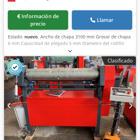
Información de
Llamar
precio
Estado:
nuevo
, Ancho de chapa 3100 mm Grosor de chapa
6 mm Capacidad de plegado 5 mm Diámetro del rodillo
superior 200 mm Diámetro mínimo de curvado Ø 300 mm
Chodpeyv Nf Ijfx Ac Uea Velocidad de curvado 5 m/min
Clasificado
Potencia total requerida 5,5 kW Peso de la máquina aprox.
4.000 kg Dimensiones aprox. 4800x1300x1270 mm
Equipamiento: - Dispositivo para curvado cónico - Rodillos
endurecidos por inducción - Ajuste motorizado del rodillo
trasero - Bastidor de la máquina en construcción soldada
de acero (ST-52) - Rodillos de acero especial -
Funcionamiento asimétrico - Rodillo superior abatible
lateralmente - Rodillos centrales accionados por motor
eléctrico, freno, transmisión reductora de engranajes y
accionamiento por dientes - Pulpito de control móvil
Equipos opcionales: - Indicador digital para el rodillo
trasero - Rodillo inferior motorizado