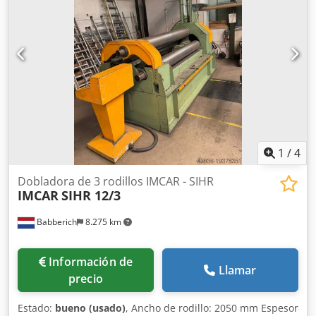
abatible lateralmente - Motor principal con sistema de
freno - Dispositivo para curvado cónico - Consola de
control móvil y pedal Chodpfx Aceyvvpye Uoa - Marcado
CE/Declaración de conformidad Equipamiento especial: -
Ajuste motorizado del rodillo trasero - Indicador digital
para el rodillo trasero - Rodillos endurecidos por inducción
1
/
4
Dobladora de 3 rodillos IMCAR - SIHR
IMCAR
SIHR 12/3
Babberich
8.275 km
Información de
Llamar
precio
Estado:
bueno (usado)
, Ancho de rodillo: 2050 mm Espesor