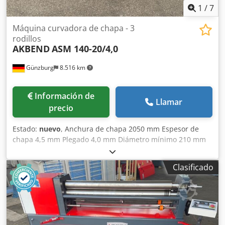
1
/
7
Máquina curvadora de chapa - 3
rodillos
AKBEND
ASM 140-20/4,0
Günzburg
8.516 km
Información de
Llamar
precio
Estado:
nuevo
, Anchura de chapa 2050 mm Espesor de
chapa 4,5 mm Plegado 4,0 mm Diámetro mínimo 210 mm
Diámetro de los rodillos 140 mm Peso de la máquina
aprox. 1530 kg Espacio necesario aprox. 3220x1200x900
Clasificado
mm Equipamiento estándar: - Rodillos centrales
accionados por motor eléctrico, reductor planetario y
accionamiento por engranajes - Rodillo superior abatible
lateralmente - Motor principal con freno - Dispositivo para
curvado cónico - Panel de control móvil y pedal
Chodeyvvrbepfx Ac Uea - Marcado CE/Declaración de