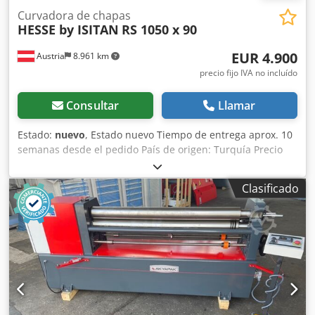
Curvadora de chapas
HESSE by ISITAN
RS 1050 x 90
EUR 4.900
Austria
8.961 km
precio fijo IVA no incluído
Consultar
Llamar
Estado:
nuevo
, Estado nuevo Tiempo de entrega aprox. 10
semanas desde el pedido País de origen: Turquía Precio
4900 € Tarifa de arrendamiento 109,71 € Longitud de
curvatura 1050 mm Máx. Capacidad de flexión - acero
Clasificado
estructural 3 mm Máx. Espesor de chapa con flexión -
acero estructural 2 mm Diámetro del rodillo superior 90
mm Longitud 2080 mm Ancho 700 mm Altura 1250 mm
Peso 410 kg Csdpfx Acowirv Nj Ujha 3 carretes Disposición
asimétrica de rodillos 2 rodillos accionados mediante
manivela Ajuste del rodillo trasero con volante Ranuras de
inserción de alambre en los rodillos inferiores y traseros
Rodillo superior abatible Dispositivo de laminación cónica
Instrucciones de uso en ALEMÁN