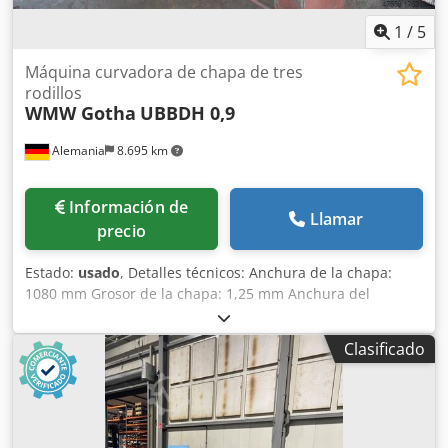
1
/
5
Máquina curvadora de chapa de tres
rodillos
WMW Gotha
UBBDH 0,9
Alemania
8.695 km
Información de
Llamar
precio
Estado:
usado
, Detalles técnicos: Anchura de la chapa:
1080 mm Grosor de la chapa: 1,25 mm Anchura del
soporte: 1200 mm Dimensiones LxAnxAl: 1,9 x 0,6 x 0,9 m
Otras características: 2x rodillos dobladores: -Ø 63 x 1080
Clasificado
mm -el rodillo superior puede girarse hacia fuera -el
rodillo inferior tiene un rango de ajuste de 12 mm -
Accionamiento manual mediante manivela 1x rodillo de
desplazamiento: -Ø 63 x 1080 mm -giratorio Chjdpfx Aju
Icdyoc Uja -camino de ajuste aprox. 5mm *