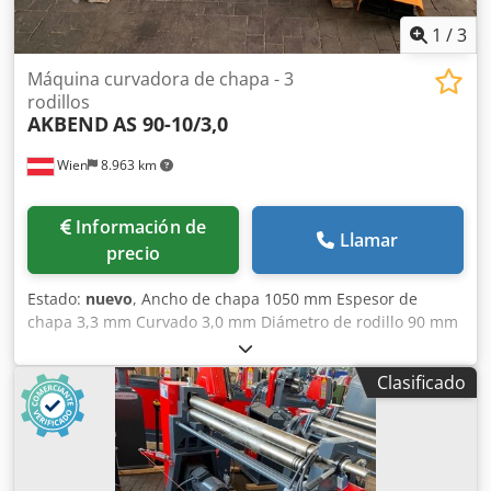
1
/
3
Máquina curvadora de chapa - 3
rodillos
AKBEND
AS 90-10/3,0
Wien
8.963 km
Información de
Llamar
precio
Estado:
nuevo
, Ancho de chapa 1050 mm Espesor de
chapa 3,3 mm Curvado 3,0 mm Diámetro de rodillo 90 mm
Diámetro mínimo 130 mm Potencia total requerida 1,1 kW
Chodpoyv Nfbofx Ac Uja Peso de la máquina aprox. 570 kg
Clasificado
Dimensiones aprox. 2100 x 800 x 1130 mm Equipamiento: -
Curvadora de 3 rodillos asimétrica con accionamiento
motorizado - Rodillo superior abatible - Dispositivo para
curvado cónico - Motor principal con freno Equipamiento
especial: - Ajuste motorizado del rodillo trasero - Indicador