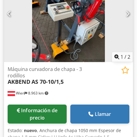
digital para el rodillo trasero - Rodillos endurecidos por
inducción
1
/
2
Máquina curvadora de chapa - 3
rodillos
AKBEND
AS 70-10/1,5
Wien
8.963 km
Información de
Llamar
precio
Estado:
nuevo
, Anchura de chapa 1050 mm Espesor de
chapa 1,8 mm Cjdjyv I U Ijpfx Ac Ujha Curvado 1,5