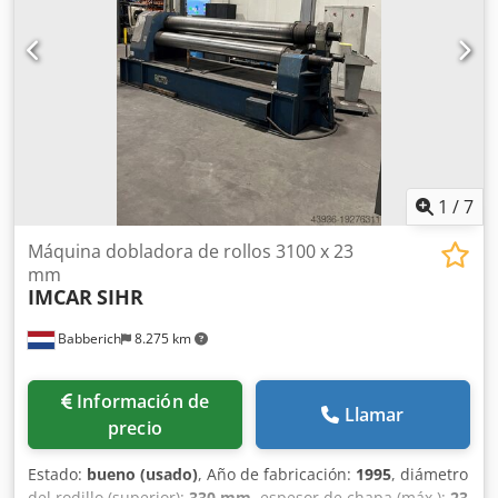
1
/
7
Máquina dobladora de rollos 3100 x 23
mm
IMCAR
SIHR
Babberich
8.275 km
Información de
Llamar
precio
Estado:
bueno (usado)
, Año de fabricación:
1995
, diámetro
del rodillo (superior):
330 mm
, espesor de chapa (máx.):
23