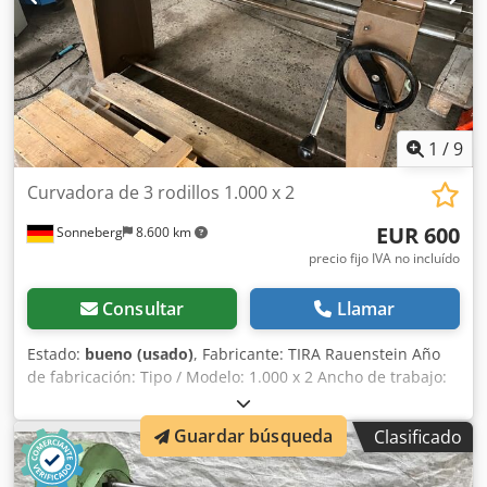
1
/
9
Curvadora de 3 rodillos 1.000 x 2
EUR 600
Sonneberg
8.600 km
precio fijo IVA no incluído
Consultar
Llamar
Estado:
bueno (usado)
, Fabricante: TIRA Rauenstein Año
de fabricación: Tipo / Modelo: 1.000 x 2 Ancho de trabajo:
1.050 mm Espesor del material: 2 mm Espesor de material
(metales no ferrosos/hilo): 5 mm Diámetro del rodillo: 63
Guardar búsqueda
Clasificado
mm Chodpfeyl Ih Ssx Ac Uja Diámetro del rodillo delantero
inferior: 30 mm Superficie de apoyo: 1.450 x 370 mm