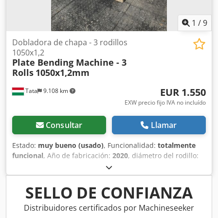
1
/
9
Dobladora de chapa - 3 rodillos
1050x1,2
Plate Bending Machine - 3
Rolls
1050x1,2mm
EUR 1.550
Tata
9.108 km
EXW precio fijo IVA no incluído
Consultar
Llamar
Estado:
muy bueno (usado)
, Funcionalidad:
totalmente
funcional
, Año de fabricación:
2020
, diámetro del rodillo:
60 mm
, anchura de trabajo:
1.050 mm
, espesor de chapa
(máx.):
1 mm
, Dobladora de chapa de 3 rodillos Isitan 1050
x 60 x 1,2 mm, dobladora manual en venta Chedpfxjwk
SELLO DE CONFIANZA
Rlxo Ac Uoa Dobladora de chapa manual en muy buen
estado en venta Fabricante: Isitan 1050 x 1.2 Máx. Ancho
Distribuidores certificados por Machineseeker
de la hoja: 1050 mm Máx. Espesor de la chapa: 1,2 mm