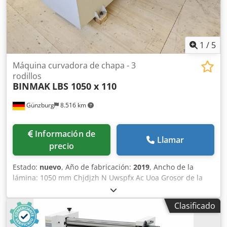
1
/
5
Máquina curvadora de chapa - 3
rodillos
BINMAK
LBS 1050 x 110
Günzburg
8.516 km
Información de
Llamar
precio
Estado:
nuevo
, Año de fabricación:
2019
, Ancho de la
lámina: 1050 mm Chjdjzh N Uwspfx Ac Uoa Grosor de la
lámina: 4,0 mm Diámetro del rodillo: 110 mm Potencia
total necesaria: 2,2 kW
Clasificado