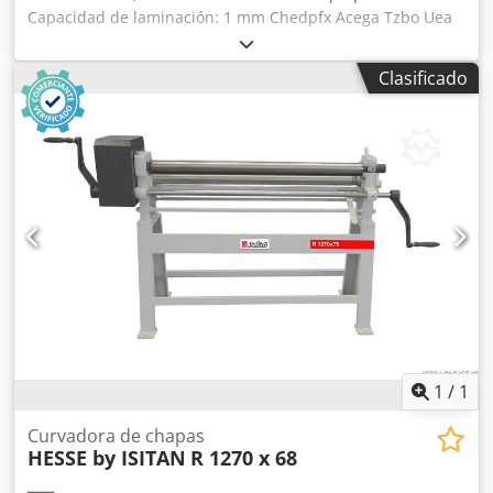
Capacidad de laminación: 1 mm Chedpfx Acega Tzbo Uea
Longitud de trabajo: 300 mm Diámetro de los rodillos: 30
mm Peso: 10 kg
Clasificado
1
/
1
Curvadora de chapas
HESSE by ISITAN
R 1270 x 68