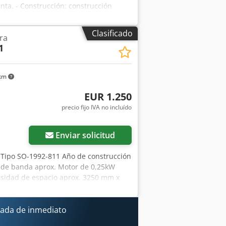
enta. - Construcción: construcción
 (380V; 2,15A con 1400 rpm) - Los
0x1200mm *
Clasificado
ra
1
 km
EUR 1.250
precio fijo IVA no incluído
Enviar solicitud
 Tipo SO-1992-811 Año de construcción
o de banda aprox. Motor de 0,25kW
esidad de espacio aprox. 3250 mm x
libremente cargado, desembalado
 ni garantia
ada de inmediato