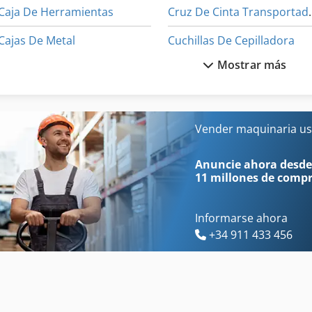
Caja De Herramientas
Cruz De Ci
Cajas De Metal
Cuchillas De Cepilladora
Mostrar más
Cargadora De Ruedas
Dispositivos De Control
Cargadoras Con Retroexcavadora
Entrenador De
Carpeta De
Equipo De Taller
Vender maquinaria us
Carrete De
M
Anuncie ahora desde
11 millones de comp
Informarse ahora
+34 911 433 456