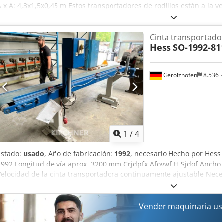
A x A: 4,3x1,5x0,45 m Estos transportadores de rodillos están a la v
estable de hierro en ángulo - Los rodillos son accionados por motor
rodillos son ajustables - Tamaño de la vía del transportador: 410
Cinta transportado
Hess
SO-1992-81
Gerolzhofen
8.536
1
/
4
Estado:
usado
, Año de fabricación:
1992
, necesario Hecho por Hess
1992 Longitud de vía aprox. 3200 mm Crjdpfx Afovwf H Sjdof Anch
Velocidad de la cinta transportadora continuamente ajustable Nec
800 mm x 1600 mm Lugar de almacenamiento 97447 Gerolzhofen, 
Entrega en el estado actual tal como se ve, sin revisión sin garantia
Vender maquinaria us