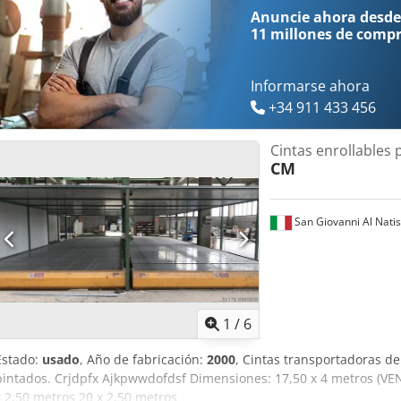
Anuncie ahora desde
11 millones de comp
Informarse ahora
+34 911 433 456
Cintas enrollables 
CM
San Giovanni Al Nati
1
/
6
Estado:
usado
, Año de fabricación:
2000
, Cintas transportadoras de
pintados. Crjdpfx Ajkpwwdofdsf Dimensiones: 17,50 x 4 metros (VE
x 2,50 metros 20 x 2,50 metros