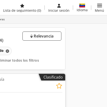
Idioma
Lista de seguimiento
(0)
Iniciar sesión
Menú
oras
Relevancia
4)
ado
liminar todos los filtros
Clasificado
uía