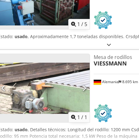
1
/
5
Estado:
usado
, Aproximadamente 1,7 toneladas disponibles. Crsdp
Mesa de rodillos
VIESSMANN
Alemania
8.695 km
Pedir m
1
/
1
Estado:
usado
, Detalles técnicos: Longitud del rodillo: 1200 mm C
rodillo: 95 mm Potencia total necesaria: 1,5 kW Peso de la máquina