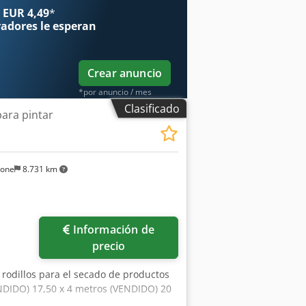
 EUR 4,49
*
radores
le esperan
Crear anuncio
*por anuncio / mes
Clasificado
para pintar
sone
8.731 km
Información de
precio
 rodillos para el secado de productos
NDIDO) 17,50 x 4 metros (VENDIDO) 20