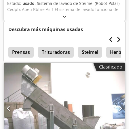
Estado:
usado
, Sistema de lavado de Steimel (Robot-Polar)
Cedpfx Apeu Rbfne Asrf El sistema de lavado funciona de
forma totalmente automática. Incluye sistema de grúa.
Descubra más máquinas usadas
a
Prensas
Trituradoras
Steimel
Herbold
Clasificado