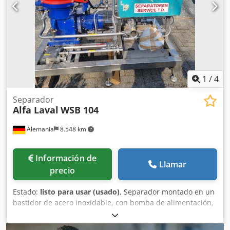
1
/
4
Separador
Alfa Laval
WSB 104
Alemania
8.548 km
Información de
Llamar
precio
Estado:
listo para usar (usado)
, Separador montado en un
bastidor de acero inoxidable, con bomba de alimentación,
bomba de descarga, bomba de lodos, depósito de
circulación, tuberías y válvula de acero inoxidable,