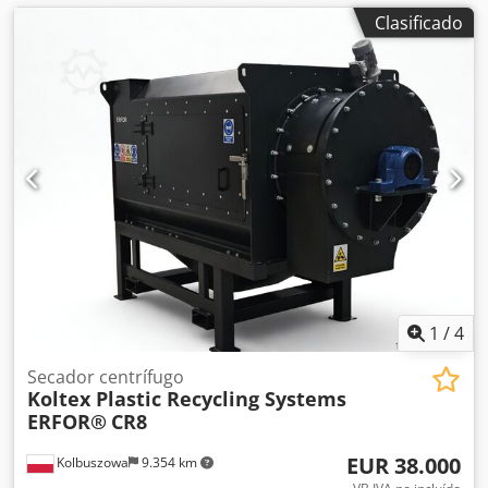
Clasificado
1
/
4
Secador centrífugo
Koltex Plastic Recycling Systems
ERFOR®
CR8
EUR 38.000
Kolbuszowa
9.354 km