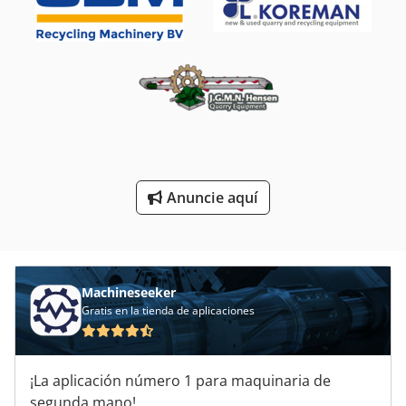
Grapadoras De Esquina
Maquinas De Coser Industriales
Máquina De Recolección
Purificador De
Sistema De Extracción De
Anuncie aquí
Unidad De Lubricación Centralizada
Machineseeker
Gratis en la tienda de aplicaciones
¡La aplicación número 1 para maquinaria de
segunda mano!