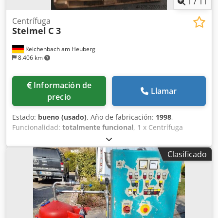
1
/
11
Centrífuga
Steimel
C 3
Reichenbach am Heuberg
8.406 km
Información de
Llamar
precio
Estado:
bueno (usado)
, Año de fabricación:
1998
,
Funcionalidad:
totalmente funcional
, 1 x Centrífuga
Marca: Steimel Modelo: C 3 Año de fabricación: 1998 con
tapa con cierre y cesta cónica. Cjdozkyp Repfx Ap Aorf La
Clasificado
máquina se encuentra en perfecto estado técnico. Datos
técnicos: Carga máxima: 50 kg / 20 litros Velocidad de
rotación: 1.000 rpm La máquina puede ser inspeccionada
con corriente eléctrica.