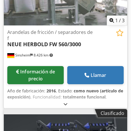
1
/
3
Arandelas de fricción / separadores de
f
NEUE HERBOLD
FW 560/3000
Sinsheim
8.426 km
Información de
Llamar
precio
Año de fabricación:
2016
, Estado:
como nuevo (artículo de
exposición)
, Funcionalidad:
totalmente funcional
,
Arandelas de fricción / separadores de fricción Fabricante:
Neue Herbold Accionamiento: 22 kW para limpiar
Clasificado
partículas trituradas, particularmente escamas de
película, escamas de PET y otros plásticos duros. Crsdpfx
Aobxadlsp Aef