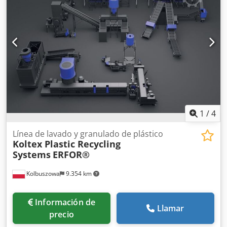
1
/
4
Línea de lavado y granulado de plástico
Koltex Plastic Recycling
Systems
ERFOR®
Kolbuszowa
9.354 km
Información de
Llamar
precio