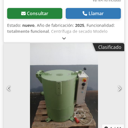
VB IVA no incluído
Consultar
Llamar
Estado:
nuevo
, Año de fabricación:
2025
, Funcionalidad:
totalmente funcional
, Centrífuga de secado Modelo
ERFOR® CR8 Dispositivo componente para líneas de
lavado de reciclaje ♻️ ♻️ ♻️ La máquina está diseñada para
Clasificado
el secado de plásticos: blandos y duros, entre otros:
láminas como LLDPE, LDPE, HDPE, PP, PVC, PS, PA, films
posagrícolas, agrotejido, Big Bags triturados, sacos de PP,
redes de pesca, envases de turba, y muchos otros.
Capacidad de secado de láminas [kg/h] - 1500/2000
Potencia del motor [kW] - 55/75 kW Dimensiones (L*A*H)
(mm): 1970*2800*2060 / 2100*3150*1900 Crjdpfx Apeuql
Rte Aof Capacidad de secado de materiales molidos [kg/h]
- 5000 En nuestra oferta también encontrará: Sistemas
completos para el reciclaje de plásticos Líneas de lavado
DWFS® Líneas de granulación y extrusión Para más
información, visite nuestro sitio web