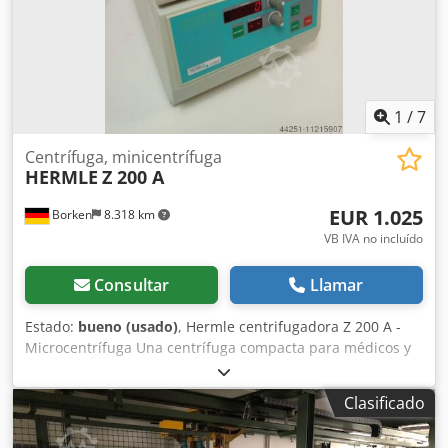
1
/
7
Centrífuga, minicentrífuga
HERMLE
Z 200 A
EUR 1.025
Borken
8.318 km
VB IVA no incluído
Consultar
Llamar
Estado:
bueno (usado)
, Hermle centrifugadora Z 200 A -
Microcentrífuga Una centrífuga compacta para médicos y
laboratorios clínicos. La Z 200 A admite hasta 12 tubos de
15 ml con fondo cónico o redondo. Especificaciones:
Clasificado
Capacidad máxima: 12 x 15 ml / 6 x 50 ml Velocidad:
Velocidad/RCF máxima: 6000 rpm / 4185 xg Velocidad/RCF