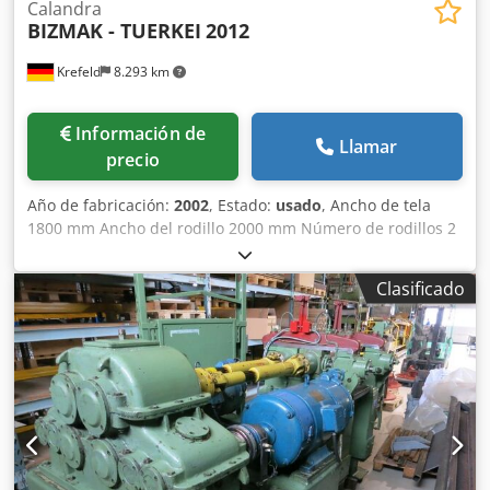
Calandra
BIZMAK - TUERKEI
2012
Krefeld
8.293 km
Información de
Llamar
precio
Año de fabricación:
2002
, Estado:
usado
, Ancho de tela
1800 mm Ancho del rodillo 2000 mm Número de rodillos 2
uds./ud. Rodillo superior grabado o diámetro de acero
Diámetro del rodillo superior 210 mm Calefacción - Rodillo
Clasificado
superior eléctrico Rodillo inferior de goma de diámetro
Diámetro del rodillo inferior 300 mm cubierta de rodillo -
goma blanda 95°Sh peso 2 t Dsdpfx Akst An E Rjkokr
Requerimientos de espacio aprox. 3,0 x 1,5 x 1,8 m
Calandria de gofrado con rodillo superior reemplazable,
Los siguientes rodillos de repuesto están incluidos con la
máquina: 1 rodillo de acero cromado, 3 rodillos de
grabado, varios diseños, 1 rodillo inferior de repuesto con
revestimiento de goma, En el lado de salida hay un