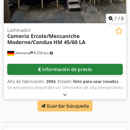
1
/
8
Laminador
Comerio Ercole/Meccaniche
Moderne/Condux
HM 45/60 LA
Alemania
8.559 km
Información de precio
Año de fabricación:
2004
, Estado:
listo para usar (usado)
,
Se encuentra disponible un laminador de alta temperatura
para masas reforzadas con fibra de vidrio. 1) Rodillo
grande Comerio Ercole, año de construcción: 1970, ancho
Guardar búsqueda
de trabajo: 1500 mm, diámetro del rodillo: 600 mm,
espacio entre rodillos: ajustable eléctricamente,
lubricación: lubricación por circulación de aceite. 2) Rodillo
pequeño Meccaniche Moderne, año de construcción: 1966,