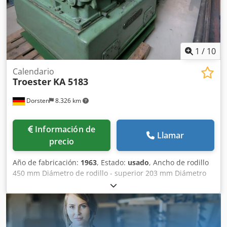
pequeño muelle ascendente de bobinado, ATENCIÓN: el
control eléctrico está defectuoso y debe ser reemplazado -
Por eso PRECIO ESPECIAL para autoproducción,
1
/
10
Calendario
Troester
KA 5183
Dorsten
8.326 km
Información de
Llamar
precio
Año de fabricación:
1963
, Estado:
usado
, Ancho de rodillo
450 mm Diámetro de rodillo - superior 203 mm Diámetro
de rodillo - inferior 203 mm Potencia 8,8 kW Abertura mín.
entre rodillos 0,1 mm Abertura máx. entre rodillos 47 mm
Velocidad de giro rodillo delantero/trasero 5-30 rpm
Velocidad lineal rodillo delantero/trasero 3,2-19,1 m/min
Rodillos accionados individualmente Fricción variable máx.