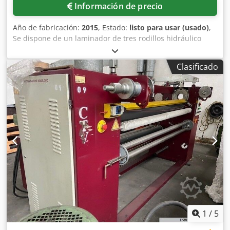
Información de precio
Año de fabricación:
2015
, Estado:
listo para usar (usado)
,
Se dispone de un laminador de tres rodillos hidráulico
Lehmann para la molienda fina, la dispersión y la
homogeneización. Ancho de trabajo: 600 mm, diámetro de
Clasificado
los rodillos: 300 mm, peso: aproximadamente 1900 kg.
Incluye cuadro de control y accesorios. Se proporciona
documentación. Es posible realizar una inspección en las
instalaciones. Dodpfxezli Uxe Akkjkr
1
/
5