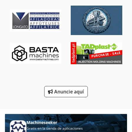
Laminadora De Pedestal
Lucha Contra El Cortador Del Rodillo
Mesa De Lijado
Moliendas Para Interiores
Máquina De Carpintería
Máquina De La Carpintería
Máquina De La Molinería
Máquina Del Laminador
Anuncie aquí
Sistema De Extracción De
Machineseeker
Gratis en la tienda de aplicaciones