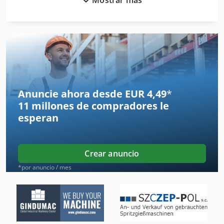
Calderas De Vapor
Calentador De Aire
Calibre De
Carpeta De
Carril De Calefacción
Anuncie ahora desde EUR 4,49
*
11 millones de compradores
le
Cortadora De Hilo
esperan
De Laminación
Equipo De Taller
Crear anuncio
Herramienta De Máquina
*por anuncio / mes
Instrucciones De Programación
Invernaderos De