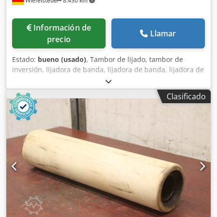
Wiefelstede
8.430 km
Información de
Llamar
precio
Estado:
bueno (usado)
, Tambor de lijado, tambor de
inversión, lijadora de banda, lijadora de banda, lijadora de
tambor, rodillos transportadores, rodillos de repuesto,
cinta transportadora, transportador de rodillos, rodillos
Clasificado
portadores, - Fabricante: KED Kurt Ehemann, tambor de
lijado, tambor de inversión, ancho del tambor 150 mm -
Tambor: Ø 250 mm - Alojamiento: Ø 40 mm - Cantidad: 1
unidad disponible Dksdpfx Ahsvxgwuj Der - Dimensiones:
Ø 250 x 150 mm - Peso: 15,4 kg