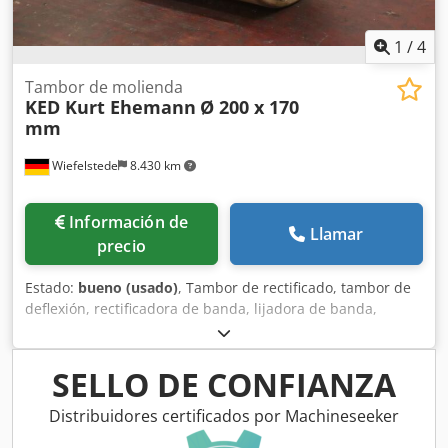
1
/
4
Tambor de molienda
KED Kurt Ehemann
Ø 200 x 170
mm
Wiefelstede
8.430 km
Información de
Llamar
precio
Estado:
bueno (usado)
, Tambor de rectificado, tambor de
deflexión, rectificadora de banda, lijadora de banda,
rectificadora de tambor, rodillos de transporte, rodillos de
repuesto, cinta transportadora, transportador de rodillos,
rodillos de apoyo -Fabricante: KED Kurt Ehemann, tambor
SELLO DE CONFIANZA
de rectificado, ancho del tambor 170 mm Dkjdpfx
Ahovxgyie Dsr -Tambor: Ø 200 mm -Agujero: Ø 48 x 150
Distribuidores certificados por Machineseeker
mm -Número: 4x tambores disponibles -Precio: por pieza -