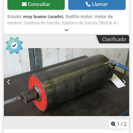
Consultar
Llamar
Estado:
muy bueno (usado)
, Rodillo motor, motor de
tambor, lijadora de banda, lijadora de banda Dkjdsb A I
Iyopfx Ah Dsr -Pieza de repuesto para: Lijadoras EHEMANN
-Tambor: Ø 199 mm -Longitud del tambor: 384 mm -
Clasificado
Velocidad de rotación: 2800 rpm -Potencia: 2,2 kW -
Diámetro del eje: Ø 30 mm -También hay otras
dimensiones disponibles en stock -Peso: 67 kg
1
/
2