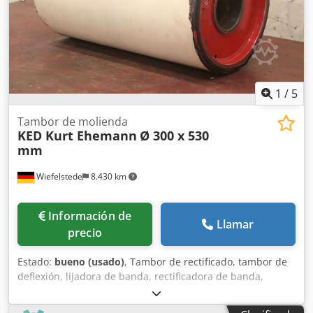
1
/
5
Tambor de molienda
KED Kurt Ehemann
Ø 300 x 530
mm
Wiefelstede
8.430 km
Información de
Llamar
precio
Estado:
bueno (usado)
, Tambor de rectificado, tambor de
deflexión, lijadora de banda, rectificadora de banda,
lijadora de tambor, lijadora de tambor, rodillos de cinta
transportadora, rodillos de transporte, rodillos de