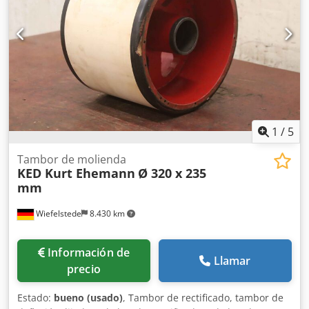
Peso: 16,4 kg
1
/
5
Tambor de molienda
KED Kurt Ehemann
Ø 320 x 235
mm
Wiefelstede
8.430 km
Información de
Llamar
precio
Estado:
bueno (usado)
, Tambor de rectificado, tambor de