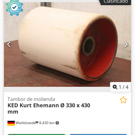
Clasificado
repuesto, cinta transportadora, transportador de rodillos,
rodillos de apoyo Dkjdpfxjvxqmae Ah Dor -Fabricante: KED
Kurt Ehemann, tambor de rectificado, ancho del tambor
530 mm -Tambor: Ø 300 mm -Agujero: Ø 77 x 500 mm -
Cantidad: 1x tambor disponible -Dimensiones:Ø 300 x 530
mm -Peso: 54,5 kg
1
/
4
Tambor de molienda
KED Kurt Ehemann
Ø 330 x 430
mm
Wiefelstede
8.430 km