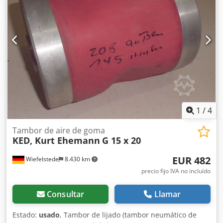
1
/
4
Tambor de aire de goma
KED, Kurt Ehemann
G 15 x 20
EUR 482
Wiefelstede
8.430 km
precio fijo IVA no incluído
Consultar
Llamar
Estado:
usado
, Tambor de lijado (tambor neumático de