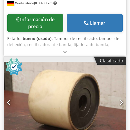
Wiefelstede
8.430 km
Información de
Llamar
precio
Estado:
bueno (usado)
, Tambor de rectificado, tambor de
deflexión, rectificadora de banda, lijadora de banda,
rectificadora de tambor, rodillos de transporte, rodillos de
repuesto, cinta transportadora, transportador de rodillos,
Clasificado
rodillos de apoyo -Fabricante: KED Kurt Ehemann, tambor
de rectificado, ancho del tambor 170 mm -Tambor: Ø 200
mm -Agujero: Ø 62 x 100 mm -Número: 10x tambores
disponibles Dkjdpfx Ahevxgxxo Der -Precio: por pieza -
Dimensiones: Ø 200 x 170 mm -Peso: 9,3 kg/pieza