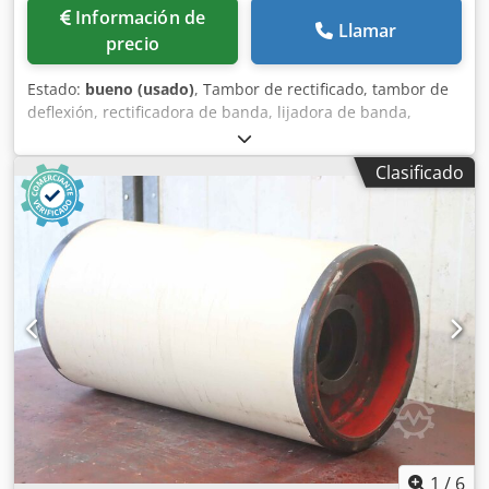
Información de
Llamar
precio
Estado:
bueno (usado)
, Tambor de rectificado, tambor de
deflexión, rectificadora de banda, lijadora de banda,
rectificadora de tambor, rodillos de cinta transportadora,
rodillos de transporte, rodillos de repuesto, cinta
Clasificado
transportadora, transportador de rodillos, rodillos de
apoyo -Fabricante: KED Kurt Ehemann, tambor de
rectificado, ancho del tambor 430 mm -Tambor: Ø 330 mm
-Agujero: Ø 65 x 300 mm -Número: 3x tambores
disponibles -Precio: por pieza -Dimensiones: Ø 330 x 430
mm -Peso: 39,3 kg/pieza Dedpfx Ahjvxqp Ue Djkr
1
/
6