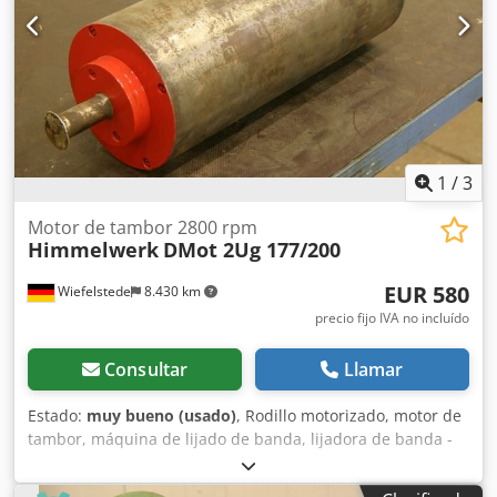
1
/
3
Motor de tambor 2800 rpm
Himmelwerk
DMot 2Ug 177/200
EUR 580
Wiefelstede
8.430 km
precio fijo IVA no incluído
Consultar
Llamar
Estado:
muy bueno (usado)
, Rodillo motorizado, motor de
tambor, máquina de lijado de banda, lijadora de banda -
Pieza de repuesto para: máquinas de lijado EHEMANN -
Tambor: Ø 176 mm -Longitud del tambor: 430 mm -