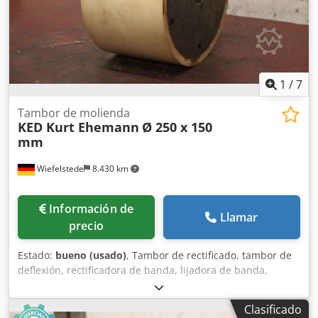
1
/
7
Tambor de molienda
KED Kurt Ehemann
Ø 250 x 150
mm
Wiefelstede
8.430 km
Información de
Llamar
precio
Estado:
bueno (usado)
, Tambor de rectificado, tambor de
deflexión, rectificadora de banda, lijadora de banda,
rectificadora de tambor, rodillos de transporte, rodillos de
repuesto, cinta transportadora, transportador de rodillos,
Clasificado
rodillos de apoyo -Fabricante: KED Kurt Ehemann, tambor