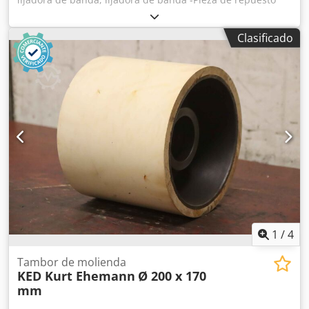
para: Lijadoras EHEMANN Dksdob A I S Rspfx Ah Dsr -
Tambor: Ø 350 mm -Longitud del tambor: 1000 mm -
Clasificado
Velocidad de rotación: 1450 rpm -Potencia: 18 kW -
Diámetro del eje: Ø 80 mm -También disponibles otros
tamaños en stock -Peso: 450 kg
1
/
4
Tambor de molienda
KED Kurt Ehemann
Ø 200 x 170
mm