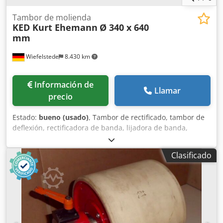
Tambor de molienda
KED Kurt Ehemann
Ø 340 x 640
mm
Wiefelstede
8.430 km
Información de
Llamar
precio
Estado:
bueno (usado)
, Tambor de rectificado, tambor de
deflexión, rectificadora de banda, lijadora de banda,
rectificadora de tambor, rodillos de cinta transportadora,
rodillos de transporte, rodillos de repuesto, cinta
Clasificado
transportadora, transportador de rodillos, rodillos de
apoyo -Fabricante: KED Kurt Ehemann, tambor de
rectificado, ancho del tambor 640 mm -Tambor: Ø 340 mm
Djdpjvxqrpjfx Ah Djkr -Disco: Ø 77 x 445 mm -Cantidad: 5x
tambores disponibles -Precio: por pieza -Dimensiones: Ø
340 x 640 mm -Peso: 82,0 kg/pieza