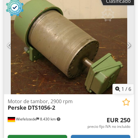
Clasificado
Velocidad de rotación: 2800 rpm -Potencia: 3 kW -Diámetro
del eje: Ø 28 mm Dedpfxeb A I Ixs Ah Dekr -También
disponibles otras dimensiones en stock -Peso: 50 kg
1
/
6
Motor de tambor, 2900 rpm
Perske
DTS1056-2
EUR 250
Wiefelstede
8.430 km
precio fijo IVA no incluído