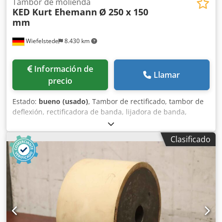
Tambor de molienda
KED Kurt Ehemann
Ø 250 x 150
mm
Wiefelstede
8.430 km
Información de
Llamar
precio
Estado:
bueno (usado)
, Tambor de rectificado, tambor de
deflexión, rectificadora de banda, lijadora de banda,
rectificadora de tambor, rodillos de transporte, rodillos de
repuesto, cinta transportadora, transportador de rodillos,
Clasificado
rodillos de apoyo -Fabricante: KED Kurt Ehemann, tambor
de rectificado, ancho del tambor 150 mm -Tambor: Ø 250
mm -Agujero: Ø 45 mm Dkjdpfsvxguasx Ah Dsr -Número:
7x tambores disponibles -Precio: por pieza -Dimensiones:
Ø 250 x 150 mm -Peso: 15,8 kg/pieza