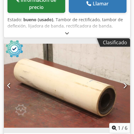
Información de
Llamar
precio
Estado:
bueno (usado)
, Tambor de rectificado, tambor de
deflexión, lijadora de banda, rectificadora de banda,
lijadora de tambor, lijadora de tambor, rodillos de cinta
transportadora, rodillos de transporte, rodillos de
Clasificado
repuesto, cinta transportadora, transportador de rodillos,
rodillos de apoyo -Fabricante: KED Kurt Ehemann, tambor
de rectificado, ancho del tambor 400 mm Dedpfsvxp N Tex
Ah Dskr -Tambor: Ø 100 mm -Agujero: Ø 30 mm -Número:
3x tambores disponibles -Precio: por pieza -Dimensiones:
Ø 100 x 400 mm -Peso: 7,7 kg/pieza
1
/
6