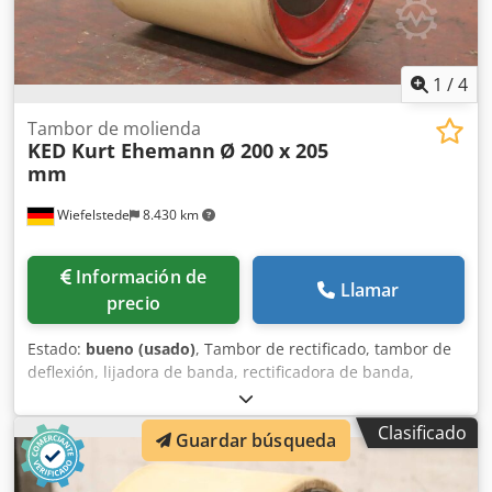
1
/
4
Tambor de molienda
KED Kurt Ehemann
Ø 200 x 205
mm
Wiefelstede
8.430 km
Información de
Llamar
precio
Estado:
bueno (usado)
, Tambor de rectificado, tambor de
deflexión, lijadora de banda, rectificadora de banda,
lijadora de tambor, lijadora de tambor, rodillos de cinta
transportadora, rodillos de transporte, rodillos de
Clasificado
Guardar búsqueda
repuesto, cinta transportadora, transportador de rodillos,
rodillos de apoyo -Fabricante: KED Kurt Ehemann, tambor
de rectificado, ancho del tambor 205 mm -Tambor: Ø 200