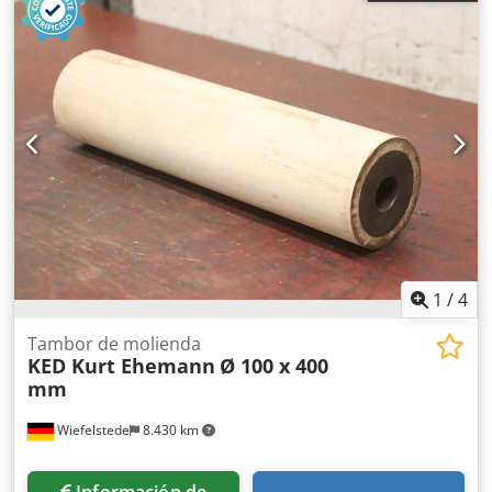
de rectificado, ancho del tambor 150 mm Dkodpfsvxgvksx
Ah Dsr -Tambor: Ø 250 mm -Agujero: Ø 45 mm -Número:
4x tambores disponibles -Precio: por pieza -Dimensiones:
Ø 250 x 150 mm -Peso: 14,0 kg/pieza
1
/
4
Tambor de molienda
KED Kurt Ehemann
Ø 100 x 400
mm
Wiefelstede
8.430 km