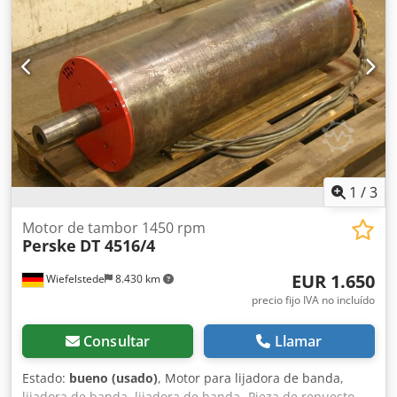
1
/
3
Motor de tambor 1450 rpm
Perske
DT 4516/4
EUR 1.650
Wiefelstede
8.430 km
precio fijo IVA no incluído
Consultar
Llamar
Estado:
bueno (usado)
, Motor para lijadora de banda,
lijadora de banda, lijadora de banda -Pieza de repuesto