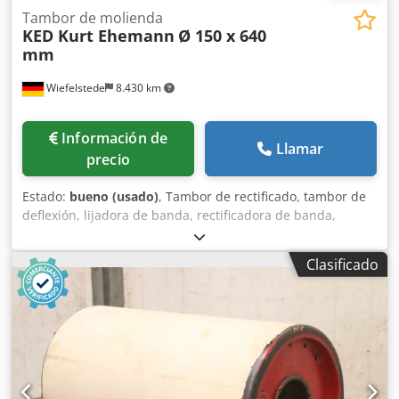
Tambor de molienda
KED Kurt Ehemann
Ø 150 x 640
mm
Wiefelstede
8.430 km
Información de
Llamar
precio
Estado:
bueno (usado)
, Tambor de rectificado, tambor de
deflexión, lijadora de banda, rectificadora de banda,
lijadora de tambor, lijadora de tambor, rodillos de cinta
transportadora, rodillos de transporte, rodillos de
Clasificado
repuesto, cinta transportadora, transportador de rodillos,
rodillos de apoyo -Fabricante: KED Kurt Ehemann, tambor
de rectificado, ancho del tambor 640 mm -Tambor: Ø 150
mm -Agujero: Ø 72 mm -Círculo de tornillos: Ø 90 mm M8 -
Cantidad: 1x tambor disponible Dkjdpfxjvxp T So Ah Dsr -
Dimensiones:Ø 150 x 640 mm -Peso: 15,2 kg