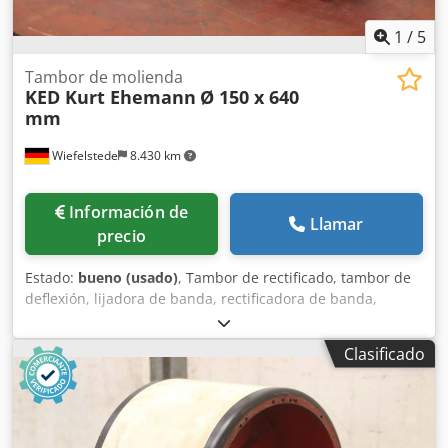
1
/
5
Tambor de molienda
KED Kurt Ehemann
Ø 150 x 640
mm
Wiefelstede
8.430 km
Información de
Llamar
precio
Estado:
bueno (usado)
, Tambor de rectificado, tambor de
deflexión, lijadora de banda, rectificadora de banda,
lijadora de tambor, lijadora de tambor, rodillos de cinta
transportadora, rodillos de transporte, rodillos de
Clasificado
repuesto, cinta transportadora, transportador de rodillos,
rodillos de apoyo -Fabricante: KED Kurt Ehemann, tambor
de rectificado, ancho del tambor 640 mm -Tambor: Ø 150
mm -Agujero: Ø 72 mm -Cantidad: 1x tambor disponible -
Dimensiones:Ø 150 x 640 mm Dksdpevxp Uvjfx Ah Der -