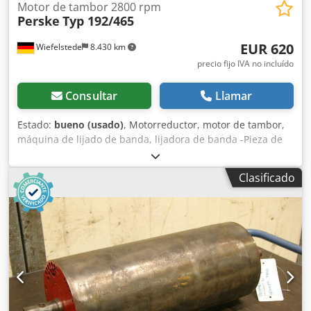
Motor de tambor 2800 rpm
Perske
Typ 192/465
EUR 620
Wiefelstede
8.430 km
precio fijo IVA no incluído
Consultar
Llamar
Estado:
bueno (usado)
, Motorreductor, motor de tambor,
máquina de lijado de banda, lijadora de banda -Pieza de
repuesto para: máquinas de lijado EHEMANN -Tambor: Ø
192 mm -Longitud del tambor: 465 mm -Velocidad de
Clasificado
rotación: 2800 rpm Dsdpfx Ahob A I I Ao Djkr -Potencia: 4,4
kW -Diámetro del eje: Ø 30/60 mm -También disponibles
otras dimensiones -Cantidad: varios motores disponibles -
Peso: 70 kg