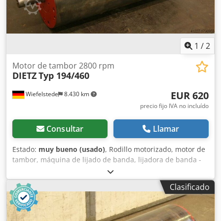
1
/
2
Motor de tambor 2800 rpm
DIETZ
Typ 194/460
EUR 620
Wiefelstede
8.430 km
precio fijo IVA no incluído
Consultar
Llamar
Estado:
muy bueno (usado)
, Rodillo motorizado, motor de
tambor, máquina de lijado de banda, lijadora de banda -
Repuesto para: máquinas de lijado EHEMANN -Tambor: Ø
194 mm -Longitud del tambor: 460 mm Dksdpfx Aob A I I
Clasificado
Hsh Djr -Velocidad de rotación: 2800 rpm -Potencia: 4,4 kW
-Diámetro del eje: Ø 30 mm -También disponibles otras
dimensiones en stock -Peso: 74 kg