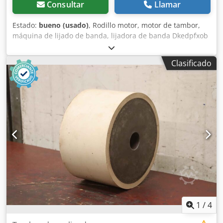
Consultar
Llamar
Estado:
bueno (usado)
, Rodillo motor, motor de tambor,
máquina de lijado de banda, lijadora de banda Dkedpfxob
A Nf Is Ah Dor -Pieza de repuesto para una máquina de
lijado -Tambor: Ø 150 mm -Longitud del tambor: 170 mm -
Clasificado
Velocidad de rotación: 2900 rpm -Potencia: 1,75 kW -
Diámetro del eje: Ø mm -Cantidad: 2 motores disponibles -
Precio: por unidad -También disponibles otras
dimensiones en stock -Peso: 19,5 kg
1
/
4