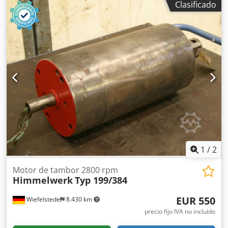
Clasificado
excéntrico con indicador -Cantidad: 2 tambores
disponibles -Precio: por unidad -Dimensiones:
200/290/A280 mm -Peso: 13 kg Djdpfx Aob A S S Ush Dokr
1
/
2
Motor de tambor 2800 rpm
Himmelwerk
Typ 199/384
EUR 550
Wiefelstede
8.430 km
precio fijo IVA no incluído