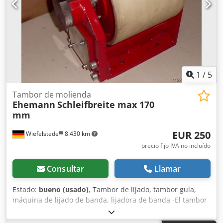
1
/
5
Tambor de molienda
Ehemann
Schleifbreite max 170
mm
EUR 250
Wiefelstede
8.430 km
precio fijo IVA no incluído
Consultar
Llamar
Estado:
bueno (usado)
, Tambor de lijado, tambor guía,
máquina de lijado de banda, lijadora de banda -El tambor
es para una máquina de lijado de eje doble -Ancho del
tambor: 170 mm -Diámetro del tambor: 200 mm -Ajuste