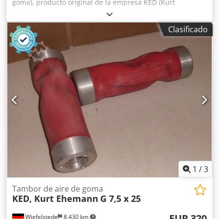
goma), producto original de la empresa KED (Kurt
Ehemann). Dkjdpfxsb A S Rbj Ah Der -Tipo: G 15 x 20 -
Compuesto por: -Cuerpo base, manguera de goma, válvula
Clasificado
de aire, 2 tapas de sujeción para la manguera de goma -
Dimensiones: -Diámetro: 150 mm -Longitud de lijado: 150
mm -Longitud del cuerpo base: 200 mm -Diámetro del
orificio de montaje: 30 mm -Cantidad: 2 unidades
disponibles -Precio: por unidad Disponible bajo pedido en
otros tamaños: por ejemplo, diámetro 40 mm, 60 mm, 75
mm, 100 mm, 125 mm, 150 mm, 175 mm, 200 mm, 250
mm, 300 mm por ejemplo, longitud de lijado 100 mm, 150
mm, 200 mm, 250 mm, 300 mm, 400 mm, 500 mm
También disponible como cuerpo de lijado con cepillo.
Además, también ofrecemos piezas de repuesto Ehemann
en general. El precio de los tambores de lijado se indica en
el archivo PDF adjunto.
1
/
3
Tambor de aire de goma
KED, Kurt Ehemann
G 7,5 x 25
EUR 320
Wiefelstede
8.430 km