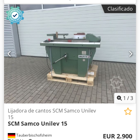
plantilla, y de este modo se transfiere la forma a la
Clasificado
madera, que se introduce manualmente en la máquina.
Dcodpszryxbjfx Ac Dek Datos técnicos: - Tamaño máximo
de la pieza de trabajo (largo x ancho x alto):
aproximadamente 500 x 300 x 100 mm - Potencia de los
motores: aproximadamente 2 kW cada uno
1
/
3
Lijadora de cantos SCM Samco Unilev
15
SCM
Samco Unilev 15
EUR 2.900
Tauberbischofsheim