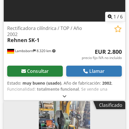
1
/
6
Rectificadora cilíndrica / TOP / Año
2002
Rehnen
SK-1
EUR 2.800
Lambsborn
8.320 km
precio fijo IVA no incluído
Consultar
Llamar
Estado:
muy bueno (usado)
, Año de fabricación:
2002
,
Funcionalidad:
totalmente funcional
, Se vende una
máquina de lijado de cantos y contornos Rehnen, modelo
SK-1, de construcción robusta para uso industrial. Esta
Clasificado
máquina es ideal para lijar piezas rectas y curvas, así
como contornos y radios. Gracias a su grupo de lijado
inclinable a 45°, es versátil y puede utilizarse en el ámbito
profesional para la fabricación de muebles, escaleras y