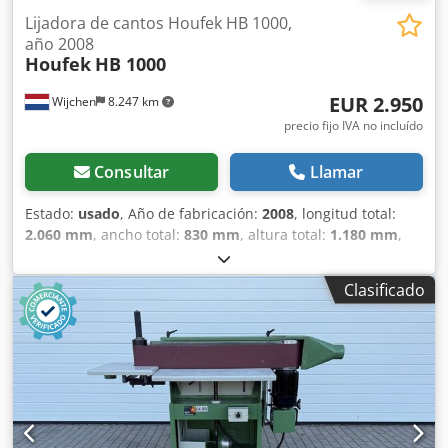
Lijadora de cantos Houfek HB 1000,
año 2008
Houfek
HB 1000
EUR 2.950
Wijchen
8.247 km
precio fijo IVA no incluído
Consultar
Llamar
Estado:
usado
, Año de fabricación:
2008
, longitud total:
2.060 mm
, ancho total:
830 mm
, altura total:
1.180 mm
,
Color: Gris Peso en vacío: 566 kg - Año de fabricación: 2008
- Documentación disponible: No - Certificado CE: No -
Clasificado
Longitud de la mesa [mm]: 1000 - Anchura de la mesa
[mm]: 400 - Anchura de la banda de lijado [mm]: 200 -
Longitud de la banda de lijado [mm]: 3200 Dcodpfx
Acoywlfyj Dek - Diámetro de la boca de aspiración [mm]:
120 - Velocidad de la cinta transportadora [m/s]: 13 -
Ángulo de inclinación mínimo [°]: 0 - Ángulo de inclinación
máximo [°]: 45 - Dimensiones para el transporte: 2060 mm
x 830 mm x 1180 mm (largo x ancho x alto) - Peso para el