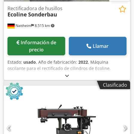
Rectificadora de husillos
Ecoline
Sonderbau
Nattheim
8.515 km
Información de
Llamar
precio
Estado:
usado
, Año de fabricación:
2022
, Máquina
oscilante para el rectificado de cilindros de Ecoline.
Especificaciones técnicas: una posible variante de tornillo
para la tensión del manguito del husillo. Se utiliza un
Clasificado
dispositivo similar al ProLoc. Dcsdpfxswhqplo Ac Djk
Ubicación: Nattheim.