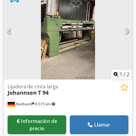
de serie Datos técnicos: Dimensiones de la banda: 2260 x
150 mm Potencia del motor S1: 2,2 kW, 400 V Longitud de
la mesa: 750 mm Anchura de la mesa: 250 mm Velocidad
de la banda: 16 m/s Espacio requerido: 1325 x 570 mm
Conexión para la extracción de polvo: 100 mm Peso: 156 kg
1
/
2
Lijadora de cinta larga
Johannsen
T 94
Nattheim
8.515 km
Información de
Llamar
precio