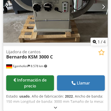
Dimensiones de transporte: 1110/560/A300 mm -Peso: 195
kg
1
/
4
Lijadora de cantos
Bernardo
KSM 3000 C
Egenhofen
8.578 km
Información de
Llamar
precio
Estado:
usado
, Año de fabricación:
2022
, Ancho de banda:
150 mm Longitud de banda: 3000 mm Tamaño de la mesa:
960 mm x 350 mm Mesa adicional: 330 mm x 330 mm