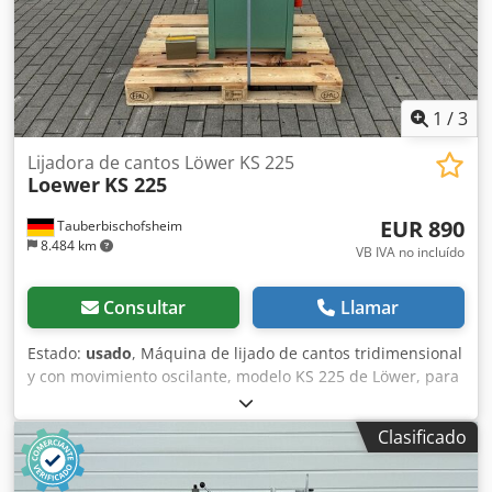
1
/
3
Lijadora de cantos Löwer KS 225
Loewer
KS 225
EUR 890
Tauberbischofsheim
8.484 km
VB IVA no incluído
Consultar
Llamar
Estado:
usado
, Máquina de lijado de cantos tridimensional
y con movimiento oscilante, modelo KS 225 de Löwer, para
el lijado preciso de cantos de madera rectos y curvos. Su
construcción ligera y su potente motor permiten obtener
Clasificado
un acabado de lijado uniforme con un alto rendimiento de
desbaste. Ideal para pequeños talleres de carpintería,
fabricación de muebles y trabajos de interiorismo.