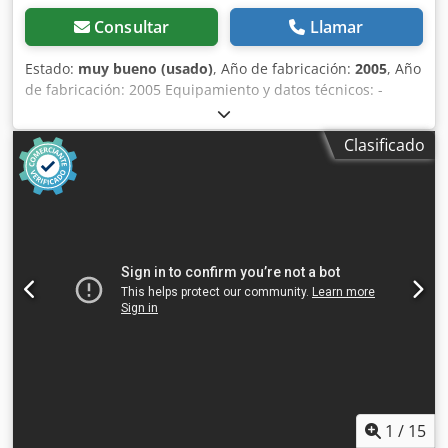
Consultar
Llamar
Estado:
muy bueno (usado)
, Año de fabricación:
2005
, Año
de fabricación: 2005 Equipamiento y datos técnicos: -
Operable en ambos lados, con superficie de lijado plana y
de contacto - Dimensiones de la banda de lijado: 200 x
Clasificado
2000 mm - Motor de accionamiento de la banda: 3 kW -
Carrera de oscilación programable: 10-90 mm - Unidad de
lijado con ajuste motorizado en ángulo, hasta 45 grados -
Cumple con la normativa CE / Aprobado para la gestión de
polvo Accesorios: - Mesa adicional con rodillos de lijado -
Mesa semicircular en el rodillo de accionamiento de la
banda - Chasis Dimensiones (largo x ancho x alto): 1800 x
1000 x 1500 mm Peso: 610 kg Ubicación: disponible en el
almacén 54634 Bitburg Disponibilidad: inmediata Djdpfx
Aozi Hagjc Djck
1
/
15