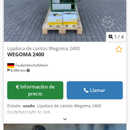
transporte [kg]: 566 kg - Unidades de embalaje para el
transporte: 1 Información financiera IVA: El precio indicado
no incluye el IVA. IVA/régimen de recargo del IVA: El IVA es
deducible para las empresas. Entrega y aceptación de
equipos usados siempre posible para todos los productos
del sector industrial. Yorick Diebels
1
/
4
Lijadora de cantos Wegoma 2400
WEGOMA
2400
Tauberbischofsheim
8.484 km
Información de
Llamar
precio
Estado:
usado
, Lijadora de cantos Wegoma 2400
Dcjdpfxezryyfe Ac Dek