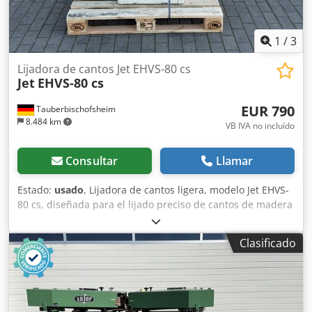
1
/
3
Lijadora de cantos Jet EHVS-80 cs
Jet
EHVS-80 cs
EUR 790
Tauberbischofsheim
8.484 km
VB IVA no incluído
Consultar
Llamar
Estado:
usado
, Lijadora de cantos ligera, modelo Jet EHVS-
80 cs, diseñada para el lijado preciso de cantos de madera
rectos y curvos. Su construcción ligera y su potente motor
permiten obtener un acabado de lijado uniforme y una
Clasificado
alta capacidad de eliminación de material. Ideal para
pequeños talleres de carpintería, fabricación de muebles y
trabajos de interiorismo. Dodpezryxhefx Ac Djck Datos
técnicos: - Longitud de la banda de lijado: 2260 mm -
Ancho de la banda de lijado: 150 mm - Mesa: Inclinable -