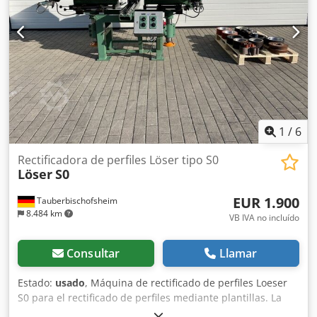
Potencia del motor: 1,5 kW - Conexión para aspiración: 100
mm
1
/
6
Rectificadora de perfiles Löser tipo S0
Löser
S0
EUR 1.900
Tauberbischofsheim
8.484 km
VB IVA no incluído
Consultar
Llamar
Estado:
usado
, Máquina de rectificado de perfiles Loeser
S0 para el rectificado de perfiles mediante plantillas. La
banda de lijado se pasa sobre el perfil, el rodillo o la