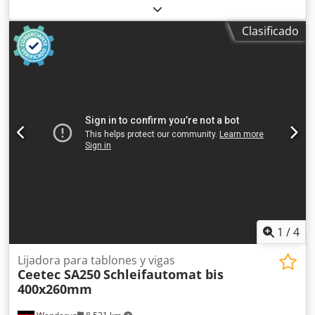
transporte es posible con un coste adicional! La máquina
metal con sistema de refrigeración; mesa con ajuste de
se revisará antes de la venta. Debido a la antigüedad de la
ángulo. Hoja de sierra, diámetro = 250 mm. Dodpfx Ajzh
Clasificado
máquina usada, se excluye la garantía en caso de venta a
Hhbec Djck
clientes comerciales. Los datos técnicos y el equipamiento
pueden variar. Se reservan los errores, la venta previa y
las modificaciones. Toda la información no es vinculante.
Dcjdpfx Aszm R Rwec Djk
1
/
4
Lijadora para tablones y vigas
Ceetec SA250
Schleifautomat bis
400x260mm