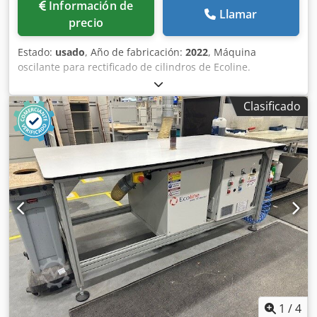
Información de
Llamar
precio
Estado:
usado
, Año de fabricación:
2022
, Máquina
oscilante para rectificado de cilindros de Ecoline.
Especificaciones técnicas: una posible variante de tornillo
para la tensión del manguito del husillo. Se utiliza un
Clasificado
dispositivo similar al ProLoc. Ubicación: Nattheim. Djdpfx
Aswhqprjc Dock
1
/
4