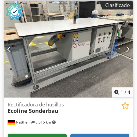
Dispositivo para lijado de chapa: sí Oscilación: sí Unidad
Clasificado
de lijado basculante: sí Conexión de extracción: 120 mm
Potencia del motor: 3 kW Longitud de la máquina: 1910
mm Anchura de la máquina: 840 mm Peso: 330 kg Dcsdjzq
Dczspfx Ac Djk
1
/
4
Rectificadora de husillos
Ecoline
Sonderbau
Nattheim
8.515 km