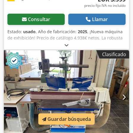
precio fijo IVA no incluído
Consultar
Llamar
Estado:
usado
, Año de fabricación:
2025
, ¡Nueva máquina
de exhibición! Precio de catálogo 4.938€ netos. La robusta
Junior R1 ofrece todas las características que debe tener
una moderna lijadora de cantos: un sólido grupo de lijado
Clasificado
de fundición gris con un motor potente garantiza el
máximo rendimiento de lijado. La mesa de trabajo
regulable en altura mediante resorte permite un uso
óptimo de la banda y un trabajo seguro. Parte superior de
fundición pesada con motor trifásico integrado de 380 V,
2,2 kW, 2850 rpm. La máquina está equipada con una
combinación integrada de interruptor y enchufe;
interruptor de protección del motor e interruptor principal
según VDE. Dimensiones del respaldo de la banda de
lijado: 850 x 150 mm. Mesa de acero regulable en altura
Guardar búsqueda
mediante presión de resorte. Dimensiones de la banda:
150 x 2280 mm. El respaldo de la banda de lijado está
recubierto. La máquina está verificada contra polvo (GS)