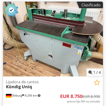
Clasificado
1
/
4
Lijadora de cantos
Kündig
Uniq
EUR 8.750
Bitburg
8.266 km
EUR 8.990
precio fijo IVA no incluído