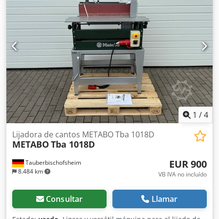
Dcedszryx Iepfx Ac Djk Datos técnicos: - Posibilidades de
aplicación: canto horizontal, superficie horizontal o plano
vertical inclinado. - Ancho de la banda de lijado: 150 mm -
Movimiento oscilante: 90° - Potencia del motor: 1 kW
1
/
4
Lijadora de cantos METABO Tba 1018D
METABO
Tba 1018D
EUR 900
Tauberbischofsheim
8.484 km
VB IVA no incluído
Consultar
Llamar