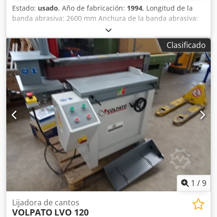
Estado:
usado
, Año de fabricación:
1994
, Longitud de la
banda abrasiva: 2600 mm Anchura de la banda abrasiva:
850 mm Diámetro de la conexión para el sistema de
aspiración: 180 mm Motor: 4 kW Velocidad: 1430 min-1
Clasificado
Velocidad de la banda: 22 m/s Djdpfx Acozg Nawo Dock
Peso: aprox. 700 kg Ubicación: en las instalaciones del
cliente.
1
/
9
Lijadora de cantos
VOLPATO
LVO 120