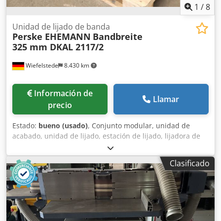
1
/
8
Unidad de lijado de banda
Perske EHEMANN
Bandbreite
325 mm DKAL 2117/2
Wiefelstede
8.430 km
Información de
Llamar
precio
Estado:
bueno (usado)
, Conjunto modular, unidad de
acabado, unidad de lijado, estación de lijado, lijadora de
banda, lijadora de banda, lijadora de bordes, máquina
lijadora de bordes, unidad de lijado de perfiles, lijadora de
Clasificado
banda pequeña -Unidad de lijado de banda: procedente
de una lijadora de banda Djdpfx Ajzrfb Uoc Dsck -Tipo:
lamentablemente, no se dispone de denominaciones de
tipo -Motor de tambor: Perske, tipo DKAL 2117/2, 3,7 kW,
2840 rpm -Rodillo: Ø 183 x 370 mm -Rodillos de apoyo: Ø
117 x 325 mm -Componentes individuales: véase las fotos -