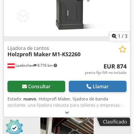
1
/
3
Lijadora de cantos
Holzprofi Maker
M1-KS2260
EUR 874
Laakirchen
8.776 km
precio fijo IVA no incluído
Consultar
Llamar
Estado:
nuevo
, Holzprofi Maker, lijadora de banda
oscilante, una lijadora robusta para talleres y empresas: -
Placa trasera de acero - Soporte de grafito - Mesa de hierro
fundido macizo Dedpfx Aozqrwgsc Dock - Mesa de altura
Clasificado
ajustable y con ranuras - Cabezal de lijado con ángulo de
giro de 90° - Tope de inglete y mesa de lijado para curvas,