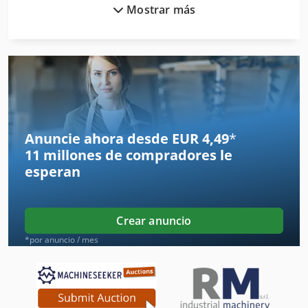
Mostrar más
Accesorios Recambios
Accesorios Y Repuestos
Carpeta De
Entrenador De
Equipo De Taller
Anuncie ahora desde EUR 4,49
*
11 millones de compradores
le
Herramienta De Máquina
esperan
Lotes De Accesorios
Maquina De Cortar Chapa
Crear anuncio
Maquinas De Coser Industriales
*por anuncio / mes
Máquina De Acabado
Máquina De Carpintería