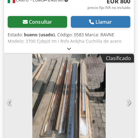
EUR 800
CANTU' - COMO
8.400 km
precio fijo IVA no incluído
Consultar
Llamar
Estado:
bueno (usado)
, Código: 0583 Marca: RAVNE
Modelo: 3700 Cjdpjd Im I Rsfx Ankjha Cuchilla de acero
integral para guillotina de chapas de madera, de 3600 mm
Longitud: 3700 mm Altura: 110 mm Grosor: 12 mm
Clasificado