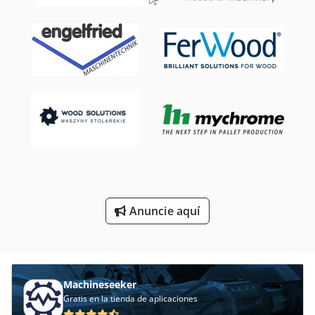
Máquina De Corte De Chapa
Máquina De La Carpintería
Máquina De Soldadura
Máquina De Trabajo De Metal
Otros Accesorios
Piezas De Recambio
Piezas De Repuesto
Anuncie aquí
Sistema De Extracción De
Tienda Accesorios
Machineseeker
Gratis en la tienda de aplicaciones