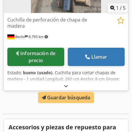
1
/
5
Cuchilla de perforación de chapa de
madera
Berlin
8.795 km
Información de
Llamar
precio
Estado:
bueno (usado)
, Cuchilla para cortar chapas de
madera - 1 unidad Longitud: 260 cm Ancho: 8 cm Grosor:
0,13 cm Cjdpfx Aogm E Rhjnkoha - 1 unidad Longitud: 260
cm Ancho: 9 cm Grosor: 0,13 cm
Guardar búsqueda
Accesorios y piezas de repuesto para