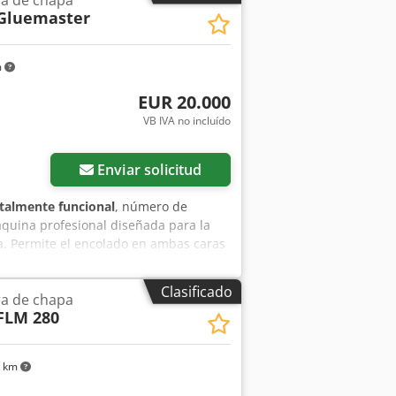
Gluemaster
m
EUR 20.000
VB IVA no incluído
Enviar solicitud
talmente funcional
, número de
áquina profesional diseñada para la
a. Permite el encolado en ambas caras
yuda a minimizar el consumo de
 y fácil ajuste de la dosificación, es
Clasificado
a de chapa
ento industrial estable. Crodpfsum R
FLM 280
6 km