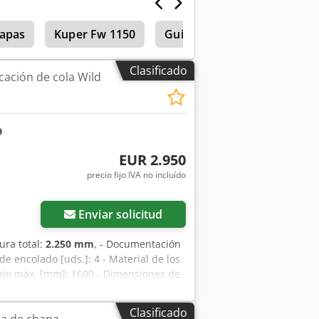
hapas
Kuper Fw 1150
Guillotina De Chapa
Clasificado
cación de cola Wild
EUR 2.950
precio fijo IVA no incluído
Enviar solicitud
tura total:
2.250 mm
, - Documentación
de encolado [uds.]: 4 - Material de los
bajo máx. [mm]: 1600 - Dimensiones de
transporte [uds.]: 1 Información
A IVA/régimen de margen: El IVA es
Clasificado
a de chapa
er momento para todo el sector