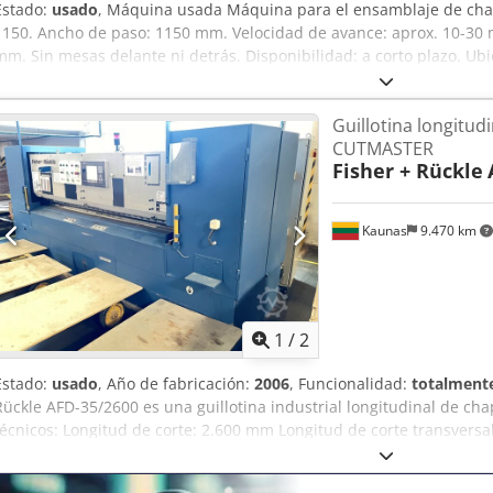
Estado:
usado
, Máquina usada Máquina para el ensamblaje de ch
1150. Ancho de paso: 1150 mm. Velocidad de avance: aprox. 10-30 m
mm. Sin mesas delante ni detrás. Disponibilidad: a corto plazo. Ub
Sorf
Guillotina longitud
CUTMASTER
Fisher + Rückle
Kaunas
9.470 km
1
/
2
Estado:
usado
, Año de fabricación:
2006
, Funcionalidad:
totalmente
Rückle AFD-35/2600 es una guillotina industrial longitudinal de chap
técnicos: Longitud de corte: 2.600 mm Longitud de corte transvers
Anchura mínima de tira: 20 mm Doble cuchilla Tope longitudinal: S
Agsy Tm Tkj Sjf Accionamiento de cuchillas: neumático Peso: 3.800 