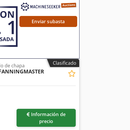
Enviar subasta
Clasificado
do de chapa
FANNINGMASTER
Pedir más fotos
Información de
precio