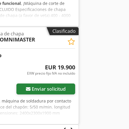
 funcional
, ¡Máquina de corte de
CLUIDO Especificaciones de chapa
de chapa (a favor de veta) 400 - 4000
del paquete de chapa 10 - 40 mm
ecificaciones técnicas de la máquina
Clasificado
a de chapa
co Credpfxsy Tngxo Ag Sof Consumo de
OMNIMASTER
 2360 mm Anchura 1570 mm Altura 1750
EUR 19.900
EXW precio fijo IVA no incluído
Enviar solicitud
, máquina de soldadura por contacto
ce del chapón: 5/50 m/min. longitud
imensiones: 2400x2300x1900 mm
9 kW