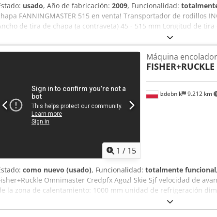
Estado:
usado
, Año de fabricación:
2009
, Funcionalidad:
totalmente
chapa FANNINGMASTER 515 en venta! Transportador de rodillos IN
Ancho de tira de chapa (a contraveta) 45 - 515 mm Longitud de tira 
mm Espesor de tira de chapa (según calidad) 0,3 - 1,5 mm Altura 
Capacidad de la máquina Velocidad de avance aprox. 30 m/min. Esp
Máquina encolador
Energía eléctrica 1,2 kW Aire comprimido 6 bar Consumo energéti
FISHER+RUCKLE
aire comprimido 5 NL/min. Dimensiones / peso Medidas Longitud
mm Peso neto aprox. 1150 kg Altura de la mesa de trabajo 900 mm
Izdebnik
9.212 km
1
/
15
Estado:
como nuevo (usado)
, Funcionalidad:
totalmente funcional
Fisher+Ruckle Omnimaster Credpfx Agozl Skie Sjf velocidad de avan
de la zona de calentamiento: 1000 mm unidad de refrigeración d
temperatura máxima de calentamiento: 250 °C 1500 kg 2006 400 V 