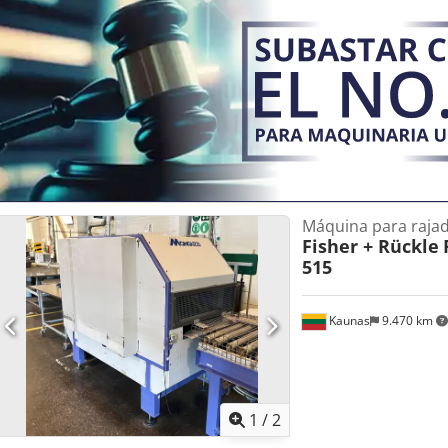
10 kW
Máquina para raja
Fisher + Rückle
515
Kaunas
9.470 km
1
/
2