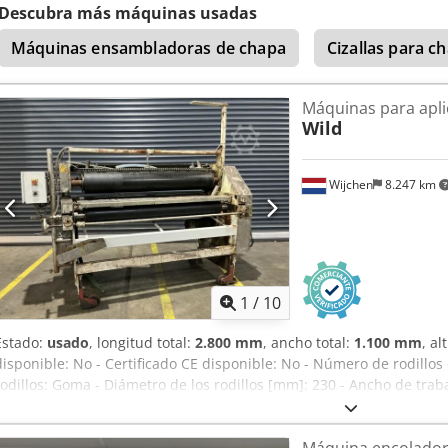
Descubra más máquinas usadas
Máquinas ensambladoras de chapa
Cizallas para c
Máquinas para apli
Wild
Wijchen
8.247 km
1
/
10
Estado:
usado
, longitud total:
2.800 mm
, ancho total:
1.100 mm
, al
disponible: No - Certificado CE disponible: No - Número de rodillos 
rodillos: Goma - Diámetro de los rodillos [mm]: 230 - Ancho de tra
transporte: 2800mm x 1100mm x 2250mm (l x an x al) - Paquetes de 
financiera Crsdpjxz E Awjfx Ag Sef IVA: El precio indicado es sin IV
Máquina encolador
deducible para empresarios Entrega y recompra posible en cualqui