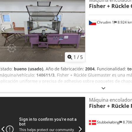
Fisher + Rückle
industrial Yorick Diebels
Chrudim 1
8.924 k
1
/
5
Estado:
bueno (usado)
, Año de fabricación:
2004
, Funcionalidad:
to
máquina/vehículo:
140611/3
, Fisher + Rückle Gluemaster es una m
aplicación uniforme y precisa de adhesivo sobre paquetes de chap
en un solo paso, garantiza una unión encolada de alta calidad y a
adhesivo. Gracias a su sistema de guiado preciso, rodillos de presión
Máquina encolador
adecuada también para chapas más exigentes y para un funcionami
Fisher + Rückle
Agex Ag Sof
Stubbekøbing
8.70