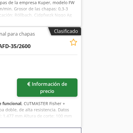
apas de la empresa Kuper, modelo FW
/min. Grosor de las chapas: 0,3-3
icación: Röllbach. Cjdpfxezk Nqqo Ag
Clasificado
inal para chapas
AFD-35/2600
Pedir más fotos
Información de
precio
 funcional
, CUTMASTER Fisher +
a doble, de alta resistencia. Datos
al: 1.477 mm Altura de corte: 100 mm
í Viga de presión: neumática Crsdpfx
kg Marcado CE Potencia total instalada: