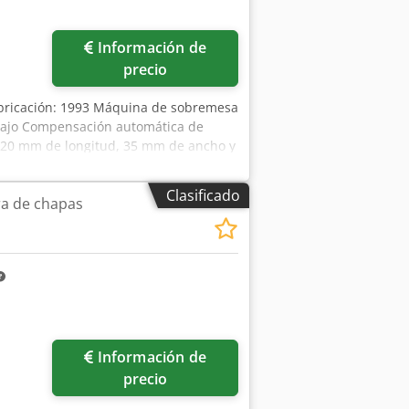
Pedir más fotos
Información de
precio
bricación: 1993 Máquina de sobremesa
abajo Compensación automática de
 120 mm de longitud, 35 mm de ancho y
azo: 700 mm Avance de material: aprox.
zk N D Rog Sjrf Ubicación en almacén:
Clasificado
a de chapas
Pedir más fotos
Información de
precio