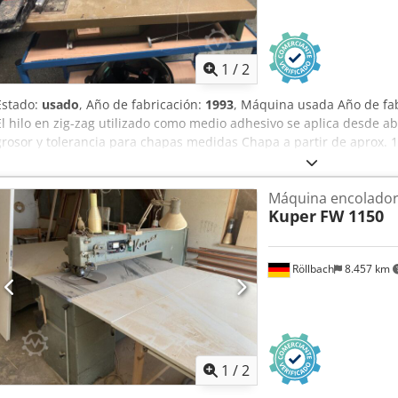
1
/
2
Estado:
usado
, Año de fabricación:
1993
, Máquina usada Año de fa
El hilo en zig-zag utilizado como medio adhesivo se aplica desde 
grosor y tolerancia para chapas medidas Chapa a partir de aprox.
un espesor de 0,3 - 2 mm Conexión eléctrica: 230 V Alcance del br
6 m/min. Peso: aprox. 54 kg Disponibilidad: a corto plazo Codpfx Aj
Máquina encolador
Flörsheim
Kuper
FW 1150
Röllbach
8.457 km
1
/
2