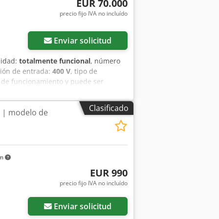
EUR 70.000
precio fijo IVA no incluído
Enviar solicitud
lidad:
totalmente funcional
, número
sión de entrada:
400 V
, tipo de
o de funcionamiento y puede ser
 venta incluye también una unidad de
fresado de bordes con herramientas de
Clasificado
 | modelo de
preparación de los bordes de la chapa
ción industrial y se ha mantenido de
al de Fisher + Rückle Funcionamiento
 Puede ser demostrada durante su
aralelo Incluye herramientas de
km
áquina se encuentra en Dinamarca y
EUR 990
precio fijo IVA no incluído
Enviar solicitud