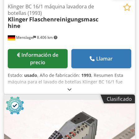
Klinger BC 16/1 máquina lavadora de
botellas (1993)
Klinger
Flaschenreinigungsmasc
hine
Menslage
8.406 km
Información de
Llamar
precio
Estado:
usado
, Año de fabricación:
1993
, Resumen Esta
máquina para el lavado de botellas Klinger BC 16/1 fue
fabricada en 1993 por el fabricante alemán Klinger y está
diseñada para la limpieza de botellas de vidrio
Clasificado
reutilizables. La máquina está fabricada íntegramente en
acero inoxidable y cuenta con modernas funciones de
limpieza, dosificación y control, que garantizan un
funcionamiento fiable y excelentes resultados de higiene.
La máquina se encuentra en buenas condiciones de
funcionamiento. Es adecuada para varios formatos de