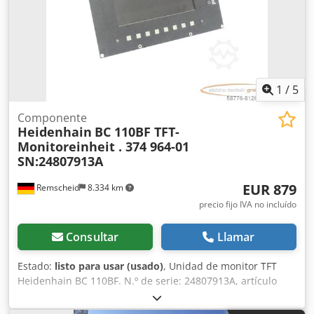
1
/
5
Componente
Heidenhain
BC 110BF TFT-
Monitoreinheit . 374 964-01
SN:24807913A
EUR 879
Remscheid
8.334 km
precio fijo IVA no incluído
Consultar
Llamar
Estado:
listo para usar (usado)
, Unidad de monitor TFT
Heidenhain BC 110BF. N.º de serie: 24807913A, artículo
usado, con signos normales de uso, funcionamiento 100 %,
el alcance del suministro se corresponde con las fotos.