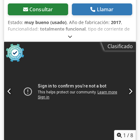
l 33 Peso (sin/con baterías) Kg 66 / 104 Dimensiones mm
1210x560x1020
Consultar
Llamar
Estado:
muy bueno (usado)
, Año de fabricación:
2017
,
Funcionalidad:
totalmente funcional
, tipo de corriente de
entrada:
trifásico
, tensión de entrada:
380 V
, Se venden
dos unidades de impresión flexográfica, extraídas de una
Clasificado
máquina Autobox 2600+2x FelexoPrint+Multicut. La
máquina tiene una anchura de trabajo de 2600 mm y es
del año 2017. Las unidades de impresión están
prácticamente sin usar y cuentan con rodillos Anilox de
cerámica. Dedpfx Ajzq Eg Usdqsck El formato máximo de
impresión es de 1150 x 990 mm.
1
/
8