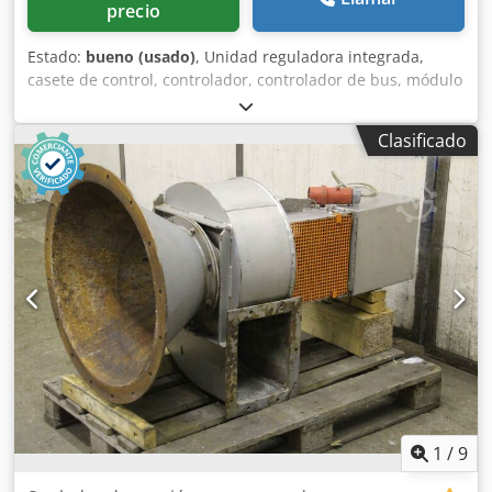
precio
Estado:
bueno (usado)
, Unidad reguladora integrada,
casete de control, controlador, controlador de bus, módulo
de bus, Powerlink - Fabricante: B&R, Ethernet Powerlink
con 8 módulos de entrada de energía - Powerlink: Tipo X20
Clasificado
BC 0083 Djdpfxjubfx Rj Adqjck - Módulos de entrada: X20
PS 9400 1x / X20 DI 9371 3x / X20 AO 4632 2x / X20 PS 3300
1x / X20 DO 9322 2x - Precio/suministro: completo -
Dimensiones: 140/100/110 mm - Peso: 0,7 kg
1
/
9