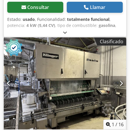
Consultar
Llamar
Estado:
usado
, Funcionalidad:
totalmente funcional
,
potencia:
4 kW (5,44 CV)
, tipo de combustible:
gasolina
,
color:
naranja
, peso operativo:
180 kg
, combustible:
súper
95
, Año de fabricación:
1997
, Limpiadora de playas: + Nolte
Clasificado
Sandtec Budde + BC 1000 / Delfino + Propulsión propia +
Motor Honda GX160 (5,5 CV) Dedozn R Irepfx Adqeck +
Tamiz vibratorio + Contenedor de recogida + Interruptor
de seguridad + Profundidad de limpieza ajustable (0-12
cm) + Ancho de trabajo: 75 cm + Peso: 180 kg +
Dimensiones de la máquina: 86 cm x 158 cm x 87 cm +
Rendimiento teórico: 2.500 m²/hora + Año de fabricación:
1997 Reciba por correo electrónico todos los vehículos
nuevos que se incorporen – ¡suscríbase a nuestro boletín!
Salvo errores y omisiones, venta sujeta a disponibilidad.
1
/
16