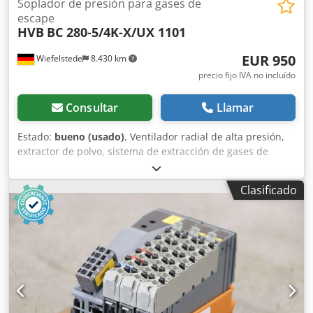
Soplador de presión para gases de
escape
HVB
BC 280-5/4K-X/UX 1101
EUR 950
Wiefelstede
8.430 km
precio fijo IVA no incluído
Consultar
Llamar
Estado:
bueno (usado)
, Ventilador radial de alta presión,
extractor de polvo, sistema de extracción de gases de
escape, ventilador de calefacción, sistema de extracción de
humos de soldadura, extractor, ventilador, soplante de
Clasificado
presión, soplante de vacío. -Extractor de gases de escape -
Motor eléctrico: Lammers 400/690 V/3 kW -Ventilador:
Hansa Ventilatorenbau, modelo BC 280-5/4K-X/UX 1101 -
Velocidad de rotación: 3179 rpm -Caudal: 2160 m³/h -
Conexión de entrada: Ø 735 mm -Conexión de salida: 365 x
310 mm Dcjdjff Aq Aopfx Adqok -Dimensiones:
1300/740/A820 mm -Peso: 153 kg