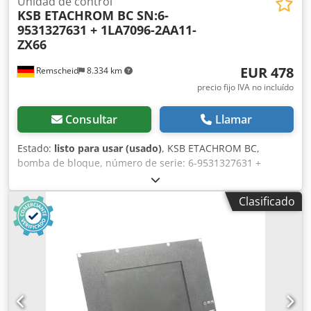
Unidad de control
KSB ETACHROM BC SN:6-
9531327631 + 1LA7096-2AA11-
ZX66
EUR 478
Remscheid
8.334 km
precio fijo IVA no incluído
Consultar
Llamar
Estado:
listo para usar (usado)
, KSB ETACHROM BC,
bomba de bloque, número de serie: 6-9531327631 +
1LA7096-2AA11-ZX66, motor trifásico, usado, con signos
normales de uso, funcionamiento 100 %, el alcance del
Clasificado
suministro se corresponde con las fotos. Dcjdoi D Iz Rspfx
Adqjk