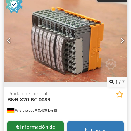
alimentación: X20 PS 9400 - Cantidad: 1 módulo disponible
- Dimensiones: 105/40/80 mm - Peso: 0,1 kg
1
/
7
Unidad de control
B&R
X20 BC 0083
Wiefelstede
8.430 km
Información de
Llamar