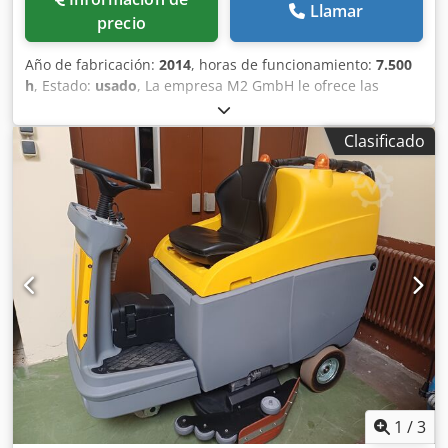
Llamar
precio
Año de fabricación:
2014
, horas de funcionamiento:
7.500
h
, Estado:
usado
, La empresa M2 GmbH le ofrece las
siguientes máquinas: - BAUER MC 96 - BAUER HDS 100 -
BAUER BC 40 ¡Más información bajo petición! Dcjdpfx Adjh
Clasificado
Tyzfjqek
1
/
3