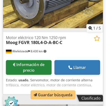
1
/
5
Motor eléctrico 120 Nm 1250 rpm
Moog
FGVR 180L4-D-A-BC-C
Wiefelstede
8.430 km
Información de
Llamar
precio
Estado:
usado
, Servomotor, motor de corriente alterna
trifásica, motor eléctrico, motor de corriente continua,
motor de ajuste de paso -MOOG: motor de corriente
Guardar búsqueda
continua FGVR 180L4-D-A-BC-C -Velocidad: 1250 rpm -Par
Clasificado
de apriete: 120 Nm -Tensión: 400 VCC Dcsdsfghczjpfx
Adqek -Con: freno/ventilador/calentador/sensor -Eje: Ø 50