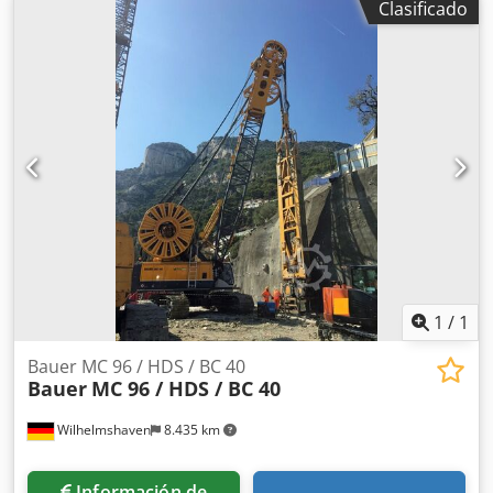
Clasificado
Dsdpoi Eagajfx Adqock
1
/
1
Bauer MC 96 / HDS / BC 40
Bauer
MC 96 / HDS / BC 40
Wilhelmshaven
8.435 km
Información de