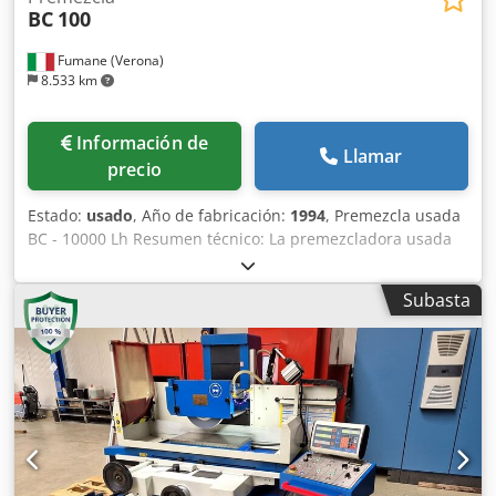
BC
100
Fumane (Verona)
8.533 km
Información de
Llamar
precio
Estado:
usado
, Año de fabricación:
1994
, Premezcla usada
BC - 10000 Lh Resumen técnico: La premezcladora usada
BC - 10000 Lh está configurada como una unidad de
embotellado industrial creada por BC en 1994,
Subasta
concretamente el modelo 10o. Este sistema es admirable
dada su capacidad de producción de 10.000 L/h. Se
subraya que la máquina ha sido almacenada en
condiciones que permiten su funcionamiento inmediato.
Puede llevarse a cabo inmediatamente después de su
instalación y correcto montaje. Esta premezcladora usada
se encuentra actualmente en el norte de Italia. Detalles de
funcionamiento y mantenimiento de la premezcladora
usada BC - 10000 Lh: Desde el punto de vista operativo,