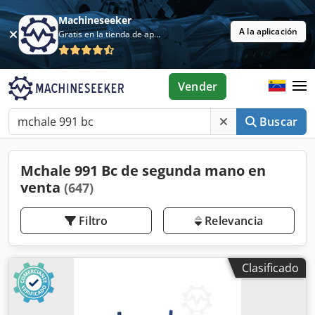
Machineseeker
A la aplicación
Gratis en la tienda de aplicaciones
Vender
Buscar
Mchale 991 Bc de segunda mano en
venta
(647)
Filtro
Relevancia
Clasificado