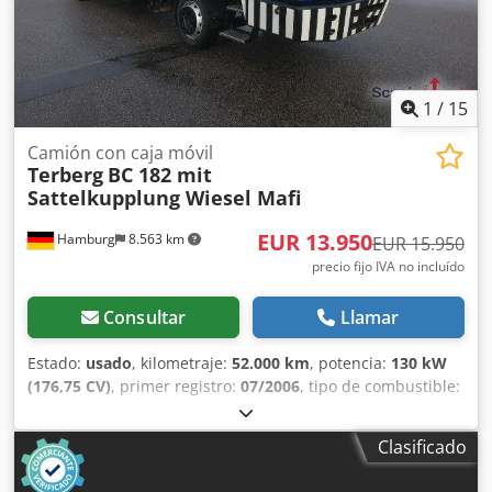
1
/
15
Camión con caja móvil
Terberg
BC 182 mit
Sattelkupplung Wiesel Mafi
EUR 13.950
Hamburg
8.563 km
EUR 15.950
precio fijo IVA no incluído
Consultar
Llamar
Estado:
usado
, kilometraje:
52.000 km
, potencia:
130 kW
(176,75 CV)
, primer registro:
07/2006
, tipo de combustible:
diésel
, peso en vacío:
7.440 kg
, peso máximo de la carga:
10.560 kg
, peso total:
18.000 kg
, tamaño del neumático:
Clasificado
295/60 R22,5
, configuración de ejes:
4x2
, distancia entre
ejes:
4.325 mm
, color:
azul
, cabina del conductor:
otro
,