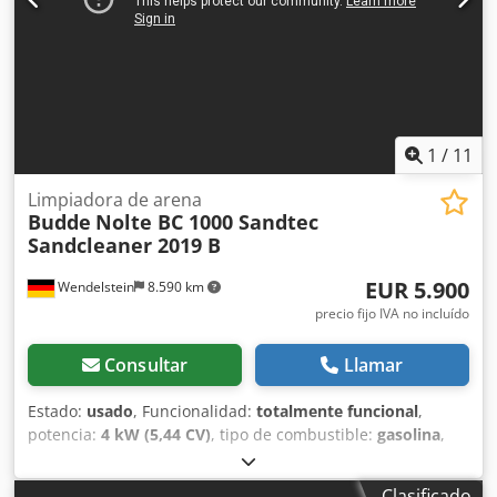
Avance eje Z: 30000 mm/min Portaherramientas: 50
ISO/BT/MK Potencia del husillo: 50 kW Velocidad: 4500 rpm
Cambiador de herramientas: 50 posiciones Número de
ejes controlados: 3 Extractor de virutas: sí Sistema de
refrigeración: sí Longitud: 8000 mm Ancho: 5000 mm
Altura: 3700 mm Peso: 30000 kg
1
/
11
Limpiadora de arena
Budde
Nolte BC 1000 Sandtec
Sandcleaner 2019 B
EUR 5.900
Wendelstein
8.590 km
precio fijo IVA no incluído
Consultar
Llamar
Estado:
usado
, Funcionalidad:
totalmente funcional
,
potencia:
4 kW (5,44 CV)
, tipo de combustible:
gasolina
,
color:
naranja
, peso operativo:
180 kg
, combustible:
súper
95
, Año de fabricación:
2019
, Limpiadora de playas: + Nolte
Clasificado