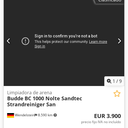
Sandtec Budde + BC 1000 / Delfino + Motor propio + Honda
GX160 (5,5 CV) + Tamiz vibratorio + Contenedor de recogida
Dedpfozpadrex Adqsck + Interruptor de seguridad +
Profundidad de limpieza ajustable (0-12 cm) + Ancho de
trabajo: 75 cm + Peso: 180 kg + Dimensiones de la
máquina: 86 cm x 158 cm x 87 cm + Rendimiento teórico:
2.500 m²/hora + Año de fabricación: 2019 Reciba por
correo electrónico información sobre todos los vehículos
nuevos que incorporemos: ¡suscríbase a nuestro boletín!
Salvo error u omisión, la venta está sujeta a disponibilidad.
1
/
9
Limpiadora de arena
Budde
BC 1000 Nolte Sandtec
Strandreiniger San
EUR 3.900
Wendelstein
8.590 km
precio fijo IVA no incluído