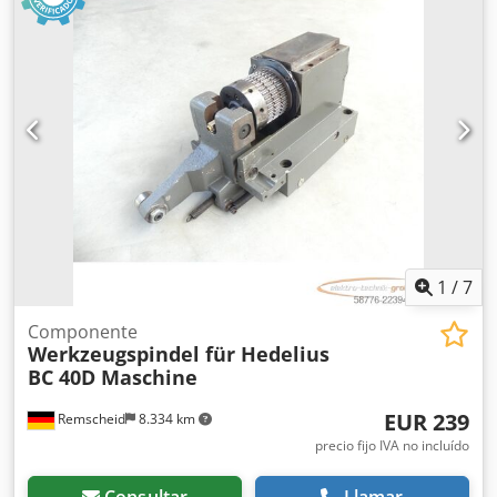
funcional, suministro según fotos. Dcodpfxjy Nqdfj Adqok
1
/
7
Componente
Werkzeugspindel für Hedelius
BC 40D Maschine
EUR 239
Remscheid
8.334 km
precio fijo IVA no incluído
Consultar
Llamar