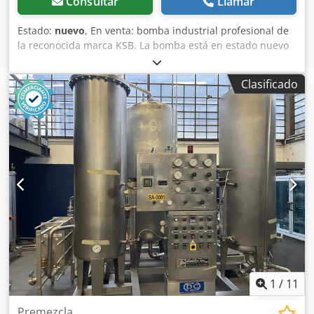
Consultar
Llamar
Estado:
nuevo
, En venta: bomba industrial profesional de
la reconocida marca KSB. La bomba está en estado nuevo
(stock de almacén), sin uso, con posibles marcas de
almacenamiento visibles en las fotos. ⚠️ La venta
Clasificado
corresponde únicamente a la bomba – motor eléctrico no
incluido. Dodsywcq Tepfx Adqeck ⚙️ DATOS TÉCNICOS
Fabricante: KSB Modelo: ETACHROM BC 80-250 / 1104 Año
de fabricación: 2000 Caudal: hasta aprox. 160 m³/h Altura
de elevación: aprox. H-14 Tipo: bomba centrífuga
Construcción: monoetapa Conexiones: bridadas Ejecución:
industrial, resistente 🔧 APLICACIONES Instalaciones de
agua Industria Sistemas tecnológicos Refrigeración
Circuitos de líquidos ✅ ESTADO Nueva – almacenada Sin
uso Totalmente funcional a nivel constructivo Sin motor 📦
INFORMACIÓN ADICIONAL ➡️ Posibilidad de adquirir motor
eléctrico adicional ➡️ Motor compatible disponible – precio
adicional: 700 €
1
/
11
Premezcla