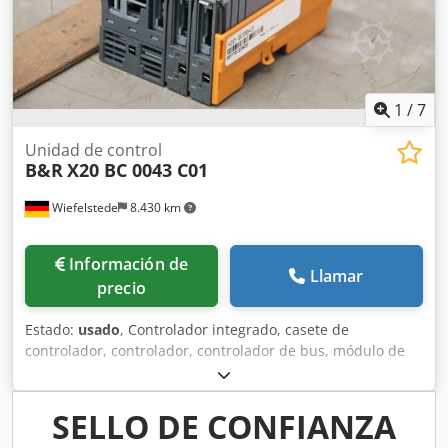
1
/
7
Unidad de control
B&R
X20 BC 0043 C01
Wiefelstede
8.430 km
Información de
Llamar
precio
Estado:
usado
, Controlador integrado, casete de
controlador, controlador, controlador de bus, módulo de
bus -Fabricante: BR, Controller -Tipo: X20 BC 0043 C01 -
Número: 2x módulos disponibles -Precio: por unidad -
Dimensión: 100/70/75 mm Dcedpfx Asmkm Nnjdqjk -Peso:
SELLO DE CONFIANZA
0,3 kg/unidad