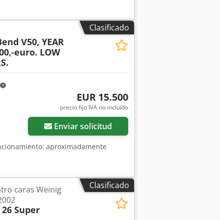
Clasificado
end V50, YEAR
500,-euro. LOW
S.
EUR 15.500
Pedir más fotos
precio fijo IVA no incluído
Enviar solicitud
uncionamiento: aproximadamente
Clasificado
atro caras Weinig
2002
 26 Super