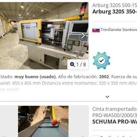
Arburg 320S 500-15
Arburg
320S 350
Trenčianske Stankov
1
/
8
Estado:
muy bueno (usado)
, Año de fabricación:
2002
, Fuerza de s
panel: 455 x 455 mm Distancia entre montantes: 320 x 320 mm Al
Rox Aayjkr
Cinta transportad
PRO-WA500/2000/30
SCHUMA
PRO-WA