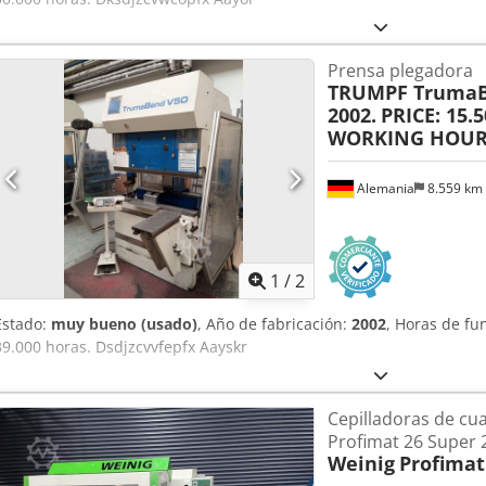
Prensa plegadora
TRUMPF TrumaB
2002.
PRICE: 15.
WORKING HOUR
Alemania
8.559 km
1
/
2
Estado:
muy bueno (usado)
, Año de fabricación:
2002
, Horas de f
39.000 horas. Dsdjzcvvfepfx Aayskr
Cepilladoras de cu
Profimat 26 Super 
Weinig
Profimat