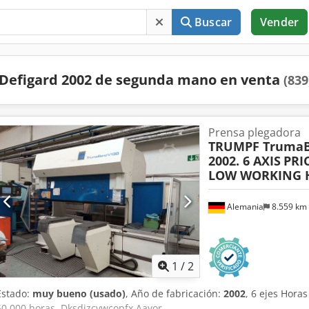
Buscar
Vender
Defigard 2002 de segunda mano en venta
(839
Prensa plegadora
TRUMPF TrumaB
2002. 6 AXIS
PRIC
LOW WORKING 
Alemania
8.559 km
1
/
2
Estado:
muy bueno (usado)
, Año de fabricación:
2002
, 6 ejes Hor
50.000 horas. Dksdjzcvwcopfx Aayor