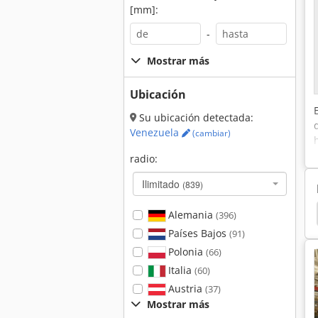
[mm]:
-
Mostrar más
Ubicación
Su ubicación detectada:
Venezuela
(cambiar)
radio:
Ilimitado
(839)
big
Upright
Holz Her 1410
Holz Her 1402
Alemania
(396)
Países Bajos
(91)
Polonia
(66)
Italia
(60)
Austria
(37)
Mostrar más