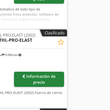
utomático de todo tipo de
Numroto fresa estándar, Software de
a fresadora, Software Numroto
tware Numroto taladro / taladro
mulación de herramientas 3D Numroto,
Clasificado
L-PRO-ELAST (2002)
e goteo de aceite, sistema de limpieza
THL-PRO-ELAST
 automático de extinción de incendios,
e extinción de incendios, lubricación
eza de trabajo, varios soportes para
ce
9.084 km
corrido del eje Z: 660 mm Dsdpjyv Hv
 30/15/30 m/min Cono
 rectificado: 12 kW Velocidad del
uela abrasiva: máximo 203 mm Carga
Información de
300 x 2300 mm Peso aproximado: 5400 kg
precio
HL-PRO-ELAST (2002) Fuerza de cierre: