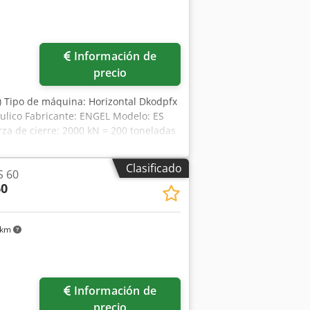
Información de
precio
2) Tipo de máquina: Horizontal Dkodpfx
ulico Fabricante: ENGEL Modelo: ES
za de cierre: 2000 kN = 200 toneladas
as barras de tracción V = 457 mm
Clasificado
S 60
60
 km
Información de
precio