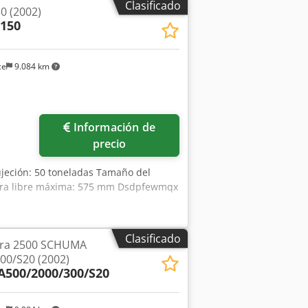
Clasificado
0 (2002)
-150
ce
9.084 km
Información de
precio
ujeción: 50 toneladas Tamaño del
tura libre máxima: 575 mm Dsdpfewmqx
Clasificado
ora 2500 SCHUMA
0/S20 (2002)
500/2000/300/S20