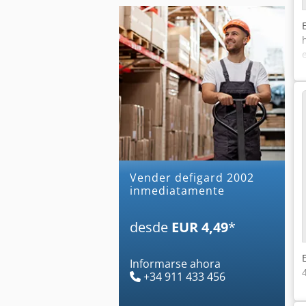
Vender defigard 2002
inmediatamente
desde
EUR 4,49
*
Informarse ahora
+34 911 433 456