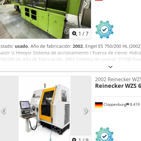
1
/
7
Estado:
usado
, Año de fabricación:
2002
, Engel ES 750/200 HL (200
Aaozr U Hmoysr Sistema de accionamiento / Fuerza de cierre: Hidrá
750/200 HL Año de fabricación: 2002 Sistema de control: CC100 Fuer
Distancia entre las barras de soporte H = 533 mm Distancia entre l
Tamaño de la esfera: aprox. 340 g
2002 Reinecker WZ
Reinecker
WZS 
Cloppenburg
8.419
1
/
9