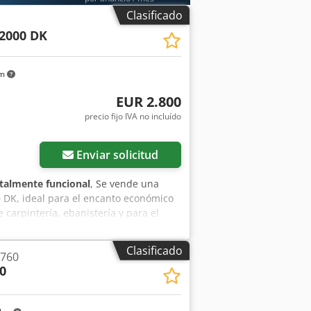
ible para las empresas. Entrega y
Clasificado
a todos los productos del sector
2000 DK
km
EUR 2.800
precio fijo IVA no incluído
Enviar solicitud
talmente funcional
, Se vende una
 DK, ideal para el encanto económico
 carpintería, ebanistería y para el
seño compacto y a la sólida tecnología
cuentra en buen estado y ha sido
Clasificado
 760
 Año de fabricación: 2002 Voltaje: 400
0
s bordes: aprox. 0,4–3,0 mm Grosor de
x 1320 mm (ancho) x 1300 mm (alto)
epósito de cola con cola termofusible