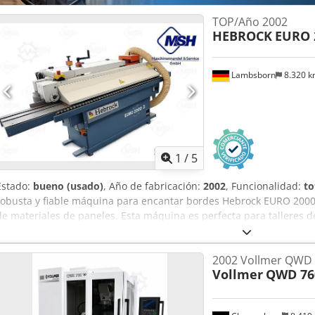
indicado no incluye el IVA. IVA/régimen de recargo: El IVA es deduc
TOP/Año 2002
aceptación de equipos usados disponible en cualquier momento par
HEBROCK
EURO 
industrial. Yorick Diebels
Lambsborn
8.320 
1
/
5
Estado:
bueno (usado)
, Año de fabricación:
2002
, Funcionalidad:
to
robusta y fiable máquina para encantar bordes Hebrock EURO 2000
de materiales de paneles. Esta máquina es perfecta para talleres de
sector de la construcción y el diseño de interiores. Gracias a su di
Hebrock, es especialmente fiable y fácil de usar. La máquina se en
2002 Vollmer QWD
utilizada anteriormente. Fabricante: Hebrock Modelo: EURO 2000 DK
Vollmer
QWD 76
V Material de los bordes: PVC, ABS, melamina y chapa Grosor de lo
la pieza de trabajo: aprox. 8–50 mm Dimensiones: 3100 mm (largo) 
Peso: 550 kg Boquilla de extracción de 100 mm Avance automático D