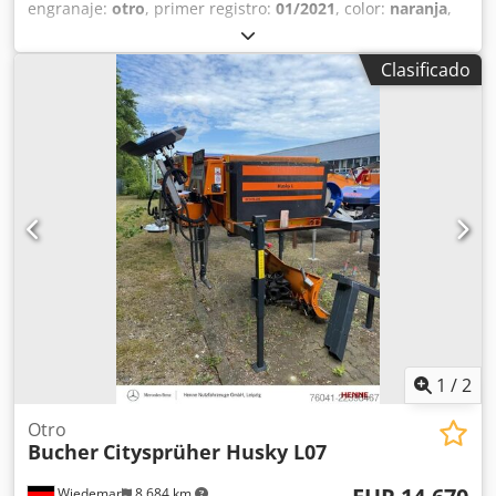
engranaje:
otro
, primer registro:
01/2021
, color:
naranja
,
kilometraje:
1.001 km
, peso en vacío:
2.310 kg
, cabina del
conductor:
otro
, Ubicación del vehículo: Bovenden.
Clasificado
Equipamiento: Esparcidor de sal con contenedor
intercambiable de aproximadamente 5 m³. El esparcidor
de sal está montado sobre un chasis intercambiable
Strobach. Peso propio: aproximadamente 2310 kg.
Capacidad del esparcidor de sal: aproximadamente 5 m³.
Capacidad del depósito de sal líquida: aproximadamente
4580 l. LAS ESPECIFICACIONES DE LOS ACCESORIOS SE
PROPORCIONAN SIN GARANTÍA. Nos reservamos el
derecho a realizar modificaciones, a vender el vehículo
antes y a corregir errores. Dedpfxszpzf Dj Ac Uekr
1
/
2
Otro
Bucher
Citysprüher Husky L07
Wiedemar
8.684 km