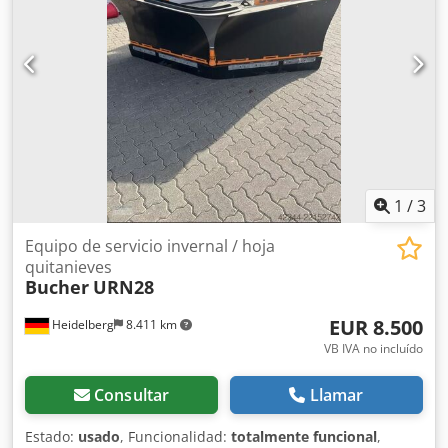
datos sin garantía.
1
/
3
Equipo de servicio invernal / hoja
quitanieves
Bucher
URN28
EUR 8.500
Heidelberg
8.411 km
VB IVA no incluído
Consultar
Llamar
Estado:
usado
, Funcionalidad:
totalmente funcional
,