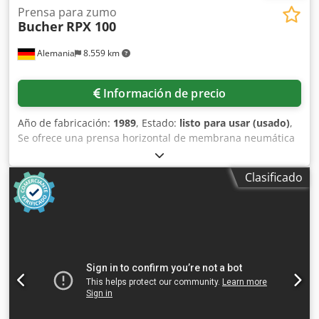
Prensa para zumo
Bucher
RPX 100
Alemania
8.559 km
Información de precio
Año de fabricación:
1989
, Estado:
listo para usar (usado)
,
Se ofrece una prensa horizontal de membrana neumática
Bucher para la industria alimentaria. Volumen nominal:
100 hl, capacidad de procesamiento máxima (uvas): 6000
Clasificado
kg por lote, dimensiones de la máquina (X/Y/Z):
aproximadamente 6300 mm/2200 mm/2250 mm, peso:
aproximadamente 5000 kg. Incluye sistema de
alimentación central y bandeja de recogida de líquidos. Es
posible realizar una inspección en las instalaciones.
Dkjdpozl U Nhefx Ac Usr