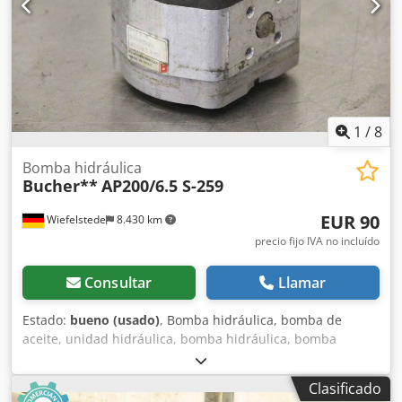
1
/
8
Bomba hidráulica
Bucher**
AP200/6.5 S-259
EUR 90
Wiefelstede
8.430 km
precio fijo IVA no incluído
Consultar
Llamar
Estado:
bueno (usado)
, Bomba hidráulica, bomba de
aceite, unidad hidráulica, bomba hidráulica, bomba
hidráulica, motor de transmisión, motor de tracción,
bomba de engranajes, bomba de engranajes. Dksdjgn
Clasificado
Hymopfx Ac Usr -Fabricante: Bucher, bomba hidráulica de