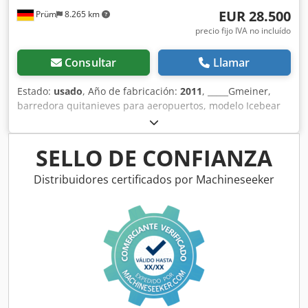
intermedias. Toda la información se proporciona sin
EUR 28.500
Prüm
8.265 km
garantía. La venta se realiza excluyendo cualquier
garantía.
precio fijo IVA no incluído
Consultar
Llamar
Estado:
usado
, Año de fabricación:
2011
, _____Gmeiner,
barredora quitanieves para aeropuertos, modelo Icebear
2D, capacidad de 5000 litros de sal y 3000 litros de
salmuera, anchura de esparcimiento de 24 metros, motor
montado en la estructura, montaje sobre plataforma
SELLO DE CONFIANZA
elevadora de gancho, ubicación: 54595 Prüm.
Dksdpezdmtcsfx Ac Uer
Distribuidores certificados por Machineseeker