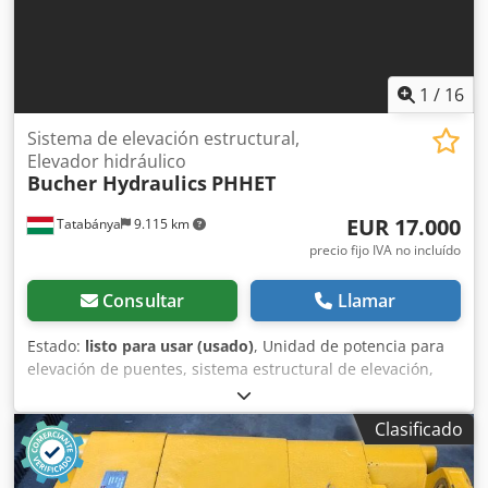
1
/
16
Sistema de elevación estructural,
Elevador hidráulico
Bucher Hydraulics
PHHET
EUR 17.000
Tatabánya
9.115 km
precio fijo IVA no incluído
Consultar
Llamar
Estado:
listo para usar (usado)
, Unidad de potencia para
elevación de puentes, sistema estructural de elevación,
unidad hidráulica de elevación, cilindro hidráulico de 1000
toneladas, máquina usada Fabricante: Bucher Hydraulics
Clasificado
Tipo: QX24-008R ; PHHET Dimensiones totales: Ancho: 1420
mm Fondo: 860 mm Dedpfx Ajyr Ihrsc Uokr Altura: 1770
mm Presión de trabajo: 350 bar Año de fabricación: 2017