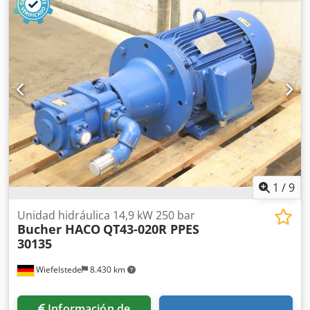
engranajes -Tipo: AP200/6.5 S-259 -Dimensiones:
100/80/A80 mm -Peso: 1,9 kg
1
/
9
Unidad hidráulica 14,9 kW 250 bar
Bucher HACO
QT43-020R PPES
30135
Wiefelstede
8.430 km
Información de