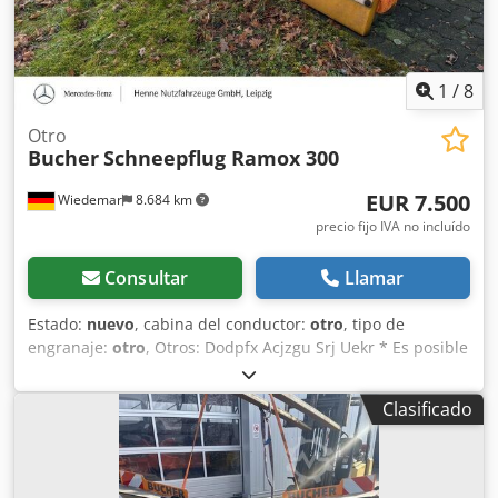
1
/
8
Otro
Bucher
Schneepflug Ramox 300
EUR 7.500
Wiedemar
8.684 km
precio fijo IVA no incluído
Consultar
Llamar
Estado:
nuevo
, cabina del conductor:
otro
, tipo de
engranaje:
otro
, Otros: Dodpfx Acjzgu Srj Uekr * Es posible
la toma en parte de pago y compra de vehículos y
maquinaria. * Precio de venta sin incluir transporte ni
Clasificado
entrega. * Sin responsabilidad por errores de impresión o
escritura. * Reservado el derecho a errores, cambios y
venta previa. * Oferta no vinculante. * Las fotos pueden
diferir. El precio corresponde al estado actual. * Todos los