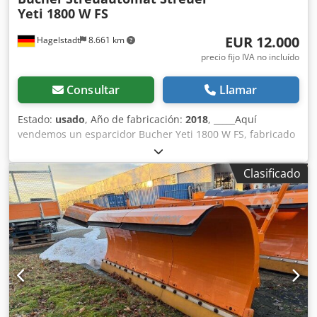
Yeti 1800 W FS
EUR 12.000
Hagelstadt
8.661 km
precio fijo IVA no incluído
Consultar
Llamar
Estado:
usado
, Año de fabricación:
2018
, _____Aquí
vendemos un esparcidor Bucher Yeti 1800 W FS, fabricado
en 2018, en buen estado y en perfecto estado de
funcionamiento. Para obtener más detalles y conocer las
Clasificado
características, no dude en consultarnos. Ubicación: 07806
Neustadt/Orla. Djdpfx Aezkdu Roc Ujkr