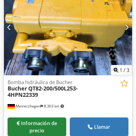
Peso: 850 kg Datos eléctricos: 400 V; 11 kW; 20 A Cilindros
hidráulicos: 1. Dimensiones totales: 900 x 900 x 485 mm
Peso: 1400 kg Fabricante: Schiess Defries Presión de
trabajo: 450 bar Capacidad de carga: 1000 toneladas
Diámetro: 710 mm 2. Dimensiones totales: 900 x 900 x 485
mm Peso: 1400 kg Fabricante: Schiess Defries Presión de
trabajo: 450 bar Capacidad de carga: 1000 toneladas
Diámetro: 710 mm
1
/
3
Bomba hidráulica de Bucher
Bucher
QT82-200/500L253-
4HPN22339
Meinerzhagen
8.363 km
Información de
Llamar
precio