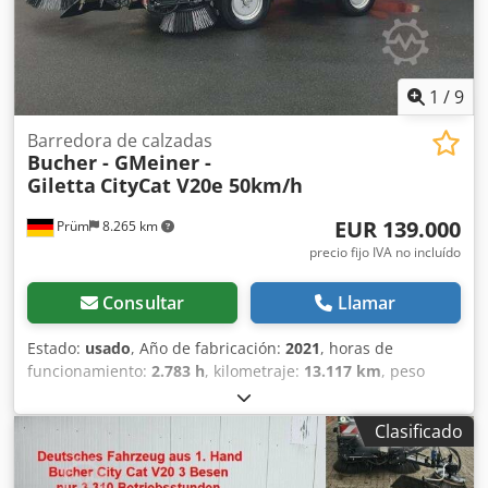
1
/
9
Barredora de calzadas
Bucher - GMeiner -
Giletta
CityCat V20e 50km/h
EUR 139.000
Prüm
8.265 km
precio fijo IVA no incluído
Consultar
Llamar
Estado:
usado
, Año de fabricación:
2021
, horas de
funcionamiento:
2.783 h
, kilometraje:
13.117 km
, peso
total:
4.800 kg
, tipo de combustible:
eléctrico
, peso
operativo:
4.800 kg
, peso máximo de la carga:
1 kg
, peso
Clasificado
en vacío:
3.100 kg
, tamaño del neumático:
215/75 R16
,
longitud total:
5.280 mm
, estado del neumático:
85 %
,
tamaño del neumático delantero:
215/75 R16 | 85%
,