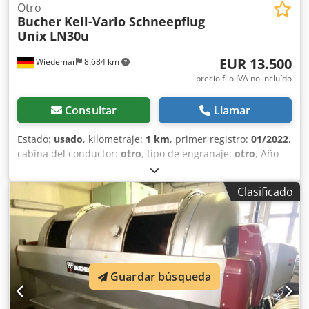
Otro
Bucher
Keil-Vario Schneepflug
Unix LN30u
EUR 13.500
Wiedemar
8.684 km
precio fijo IVA no incluído
Consultar
Llamar
Estado:
usado
, kilometraje:
1 km
, primer registro:
01/2022
,
cabina del conductor:
otro
, tipo de engranaje:
otro
, Año
de fabricación:
2022
, * Cuchilla quitanieves tipo Vario-Keil
* Ancho de despeje en posición recta: 3,00 m * Ancho de
Clasificado
despeje en posición K: aprox. 2,40 m * Ancho de despeje
unilateral: aprox. 2,50 m * Giro hidráulico de las alas,
posible individualmente * Válvula de cambio para
compensación del cilindro de giro * Grupo adaptador para
placa de montaje Gr. 3 * Protector contra salpicaduras *
Iluminación del arado/luces de posición * Listones de
Guardar búsqueda
desgaste de plástico/Vulkolan aprox. 80% Djdpfx Aszfalusc
Ujkr Otros datos: * Posibilidad de aceptar y comprar