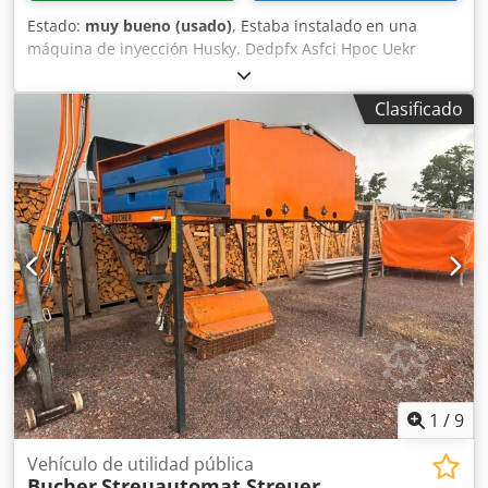
Estado:
muy bueno (usado)
, Estaba instalado en una
máquina de inyección Husky. Dedpfx Asfci Hpoc Uekr
Clasificado
1
/
9
Vehículo de utilidad pública
Bucher
Streuautomat Streuer