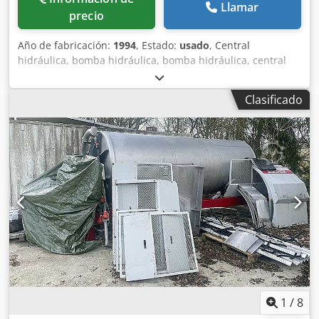
Llamar
precio
Año de fabricación:
1994
, Estado:
usado
, Central
hidráulica, bomba hidráulica, bomba hidráulica, central
universal, central hidráulica, Djdpfxjrc Ilkj Ac Uokr -
Fabricante: Bucher, grupo hidráulico de plegadora HACO
Clasificado
tipo PPES 30135 -Bomba hidráulica: Tipo QT43-020R -
Motor: EMI 14,9 kW / 1460 rpm -Componentes individuales:
ver fotos -Dimensiones: 970/420/H370 mm -Peso: 185 kg
1
/
8