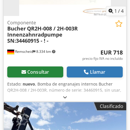
1
/
4
Componente
Bucher
QR2H-008 / 2H-003R
Innenzahnradpumpe
SN:34460915 - ! -
EUR 718
Remscheid
8.334 km
precio fijo IVA no incluído
Consultar
Llamar
Estado:
nuevo
, Bomba de engranajes internos Bucher
QR2H-008 / 2H-003R, número de serie: 34460915, sin usar,
100 % operativa, el alcance del suministro se indica en las
fotos. Dkodji D Ulvjpfx Ac Ujr
Clasificado