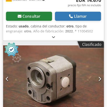
EUR 14.670
precio fijo IVA no incluído
Consultar
Llamar
Estado:
usado
, cabina del conductor:
otro
, tipo de
engranaje:
otro
, Año de fabricación:
2022
, * 11004502
Unidad de panel de control Ecosat * 11006283 Cable de
interfaz RS 232 EcoSat Mobidat * 15226 Marcador para
Clasificado
vehículos de servicio invernal 1180x190 mm Husky NGS V
W + 1300S Dsdpfsznvudsx Ac Uskr * 8059624 Marcador de
contorno amarillo para contenedores Husky (6,5 m) *
11000032 Ajuste mecánico del patrón de dispersión, 8 m,
completo, montado * 11002061 Luz de advertencia
giratoria LED * 8078950 Dispositivo de estacionamiento de
1 T, universal, con brazo de 700 (juego) * 8027633 Marco
adaptador Multihog CX75 para Husky (L1200 A1200),
completo * 8085013 Cepillo para el plato de dispersión
FS100, 6 m, con cubierta protectora de plástico Otros: *
Posibilidad de aceptar vehículos y máquinas como parte
del pago y de comprarlos. * El precio de venta no incluye
el transporte y la entrega. * No se asume responsabilidad