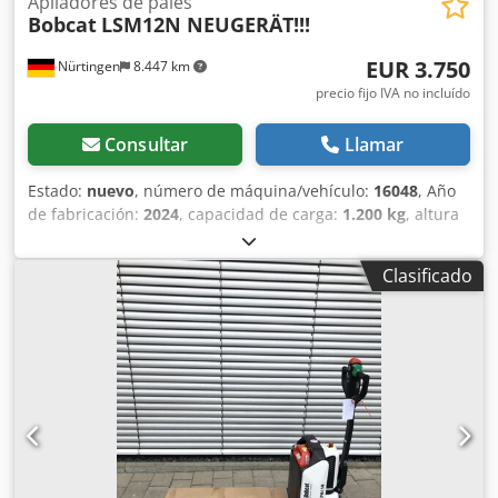
Apiladores de palés
Bobcat
LSM12N NEUGERÄT!!!
EUR 3.750
Nürtingen
8.447 km
precio fijo IVA no incluído
Consultar
Llamar
Estado:
nuevo
, número de máquina/vehículo:
16048
, Año
de fabricación:
2024
, capacidad de carga:
1.200 kg
, altura
de elevación:
3.200 mm
, centro de carga:
600 mm
, tipo de
combustible:
eléctrico
, tipo de mástil:
Simplex
, altura de
Clasificado
construcción:
2.080 mm
, voltaje de la batería:
24 V
,
longitud de la horquilla:
1.150 mm
, peso total:
576 kg
,
5076939 Número de serie: OBWNL-002740 Djdpfx Apsykc
Rrj Ijkr Especificaciones de la batería: 24 V, 60 Ah