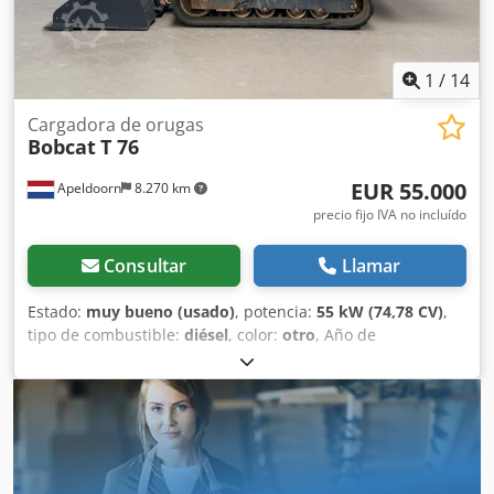
Stage V / Tier IV final General País de fabricación: EE. UU.
Estado Tipo CE: CE Acoplamiento rápido hidráulico, 2
velocidades, pantalla grande, cámara de marcha atrás,
aire acondicionado, asiento neumático.
1
/
14
Cargadora de orugas
Bobcat
T 76
EUR 55.000
Apeldoorn
8.270 km
precio fijo IVA no incluído
Consultar
Llamar
Estado:
muy bueno (usado)
, potencia:
55 kW (74,78 CV)
,
tipo de combustible:
diésel
, color:
otro
, Año de
fabricación:
2023
, horas de funcionamiento:
1.585 h
,
Equipamiento:
aire acondicionado
, Peso en vacío: 4.898 kg
Dksdpjy D D Slefx Ap Ijr Dimensiones (L x An x Al): 395 x
220 x 208 cm Dirección: rígida Marca del motor: Bobcat
Marcado CE: sí Estado técnico: muy bueno Estado visual:
muy bueno = Otras opciones y equipamiento = - 3er