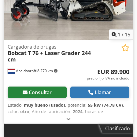
Lámpara(s) de trabajo - Ventilador - Guardabarros -
Horquillas para palets - Cambio rápido - Luz de
señalización - Patas de apoyo = Observaciones = Tren
motriz Norma de emisiones: Stage V / Tier IV final General
País de fabricación: Francia
1
/
15
Cargadora de orugas
Bobcat
T 76 + Laser Grader 244
cm
EUR 89.900
Apeldoorn
8.270 km
precio fijo IVA no incluído
Consultar
Llamar
Estado:
muy bueno (usado)
, potencia:
55 kW (74,78 CV)
,
color:
otro
, Año de fabricación:
2024
, horas de
funcionamiento:
1.192 h
, Equipamiento:
aire
acondicionado
, Año de fabricación: 2024 Peso en vacío:
Clasificado
4.898 kg Tipo de chasis: rígido Dirección: fija Marca del