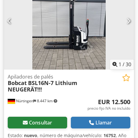
1
/
30
Apiladores de palés
Bobcat
BSL16N-7 Lithium
NEUGERÄT!!!
EUR 12.500
Nürtingen
8.447 km
precio fijo IVA no incluído
Consultar
Llamar
Estado:
nuevo
, número de máquina/vehículo:
16752
, Año