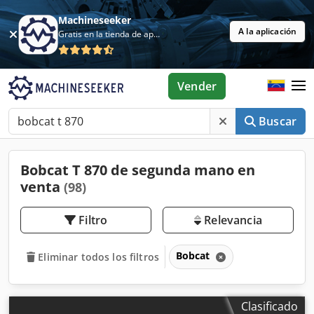
Machineseeker
A la aplicación
Gratis en la tienda de aplicaciones
Vender
Buscar
Bobcat T 870 de segunda mano en
venta
(98)
Filtro
Relevancia
Bobcat
Eliminar todos los filtros
Clasificado