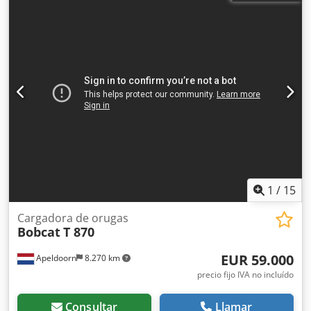
1
/
15
Cargadora de orugas
Bobcat
T 870
EUR 59.000
Apeldoorn
8.270 km
precio fijo IVA no incluído
Consultar
Llamar