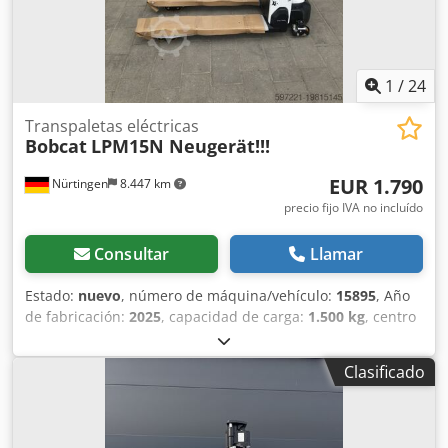
1
/
24
Transpaletas eléctricas
Bobcat
LPM15N Neugerät!!!
EUR 1.790
Nürtingen
8.447 km
precio fijo IVA no incluído
Consultar
Llamar
Estado:
nuevo
, número de máquina/vehículo:
15895
, Año
de fabricación:
2025
, capacidad de carga:
1.500 kg
, centro
de carga:
600 mm
, tipo de combustible:
eléctrico
, tipo de
mástil:
otro
, altura de construcción:
700 mm
, longitud de
Clasificado
la horquilla:
1.150 mm
, tamaño del neumático delantero:
,
tamaño del neumático trasero:
, peso total:
150 kg
, tipo de
motor: Eléctrico, fabricante: Bobcat Dkjdew R A Dlepfx Ap
Isr