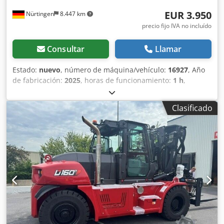
EUR 3.950
Nürtingen
8.447 km
precio fijo IVA no incluído
Consultar
Llamar
Estado:
nuevo
, número de máquina/vehículo:
16927
, Año
de fabricación:
2025
, horas de funcionamiento:
1 h
,
capacidad de carga:
1.200 kg
, altura de elevación:
3.620
mm
, centro de carga:
600 mm
, tipo de combustible:
Clasificado
eléctrico
, tipo de mástil:
Simplex
, altura de construcción:
2.280 mm
, voltaje de la batería:
24 V
, longitud de la
horquilla:
1.150 mm
, peso total:
576 kg
, 5108763 Número
de serie: OBWNL-003130 Dkodpfxjyv S Rmj Ap Ier
Especificaciones de la batería: 24 V, 60 Ah.