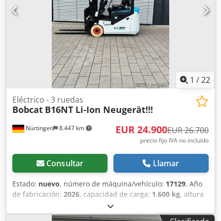
277 Ah
1
/
22
Eléctrico - 3 ruedas
Bobcat
B16NT Li-Ion Neugerät!!!
EUR 24.900
Nürtingen
8.447 km
EUR 26.700
precio fijo IVA no incluído
Consultar
Llamar
Estado:
nuevo
, número de máquina/vehículo:
17129
, Año
de fabricación:
2026
, capacidad de carga:
1.600 kg
, altura
de elevación:
4.800 mm
, ascensor libre:
1.484 mm
, centro
de carga:
500 mm
, tipo de combustible:
eléctrico
, tipo de