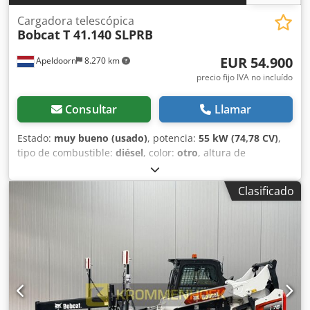
Cargadora telescópica
Bobcat
T 41.140 SLPRB
EUR 54.900
Apeldoorn
8.270 km
precio fijo IVA no incluído
Consultar
Llamar
Estado:
muy bueno (usado)
, potencia:
55 kW (74,78 CV)
,
tipo de combustible:
diésel
, color:
otro
, altura de
elevación:
13.700 mm
, tipo de mástil:
triple
, Año de
fabricación:
2022
, horas de funcionamiento:
1.210 h
,
Clasificado
Información general Año de fabricación: 2022 Información
técnica Número de cilindros: 4 Tipo de motor: Bobcat D34
Peso en vacío: 10.180 kg Dimensiones (L x A x H): 611 x 242
x 252 cm Funcionalidad Capacidad de elevación: 4.100 kg
Alcance máximo: 940 cm Sistema de cambio rápido: Sí
Dkjdpey U Ntvsfx Ap Ijr Marcado CE: sí Estado Estado
técnico: muy bueno Estado estético: muy bueno = Otras
opciones y equipamiento = - 3er circuito hidráulico -