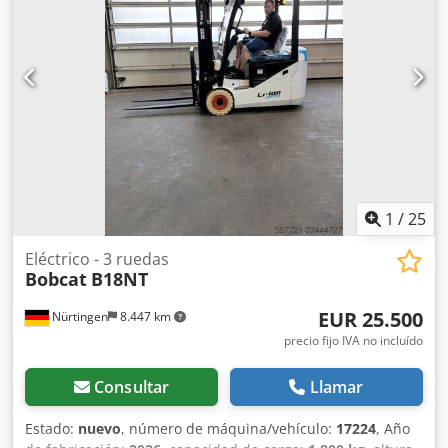
12.00-20 100%
, peso total:
19.300 kg
, Equipamiento:
cabina
, 5218640 Dsdpfx Aezp T Aujp Iekr Número de serie:
FDC0H-5107-00494
1
/
25
Eléctrico - 3 ruedas
Bobcat
B18NT
EUR 25.500
Nürtingen
8.447 km
precio fijo IVA no incluído
Consultar
Llamar
Estado:
nuevo
, número de máquina/vehículo:
17224
, Año