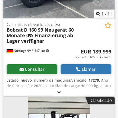
1
/
11
Carretillas elevadoras diésel
Bobcat
D 160 S9 Neugerät 60
Monate 0% Finanzierung ab
Lager verfügbar
EUR 189.999
Nürtingen
8.447 km
precio fijo IVA no incluído
Consultar
Llamar
Estado:
nuevo
, número de máquina/vehículo:
17279
, Año
de fabricación:
2026
, capacidad de carga:
16.000 kg
, altura
de elevación:
4.000 mm
, ascensor libre:
1.480 mm
, centro
de carga:
600 mm
, tipo de combustible:
diésel
, tipo de
Clasificado
mástil:
triple
, altura de construcción:
3.030 mm
, longitud
de la horquilla:
2.400 mm
, tamaño del neumático
delantero:
12.00-20 100%
, tamaño del neumático trasero: