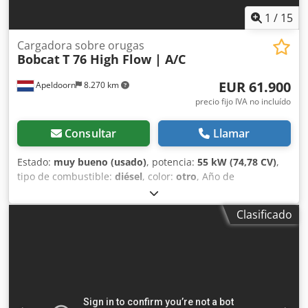
1
/
15
Cargadora sobre orugas
Bobcat
T 76 High Flow | A/C
EUR 61.900
Apeldoorn
8.270 km
precio fijo IVA no incluído
Consultar
Llamar
Estado:
muy bueno (usado)
, potencia:
55 kW (74,78 CV)
,
tipo de combustible:
diésel
, color:
otro
, Año de
fabricación:
2024
, horas de funcionamiento:
1.231 h
,
Equipamiento:
aire acondicionado
, Información técnica
Clasificado
Dodew U Itaspfx Ap Iekr Número de cilindros: 4 Cilindrada
del motor: 2.400 cc Dirección: Bock Marca del motor:
Bobcat Peso en vacío: 4.898 kg Dimensiones (L x An x Al):
390 x 186 x 206 cm Funcionalidad Sistema de cambio
rápido: Sí Marcado CE: sí Estado Estado técnico: muy
bueno Estado estético: muy bueno = Otras opciones y
accesorios = - 3er circuito hidráulico - Faro(s) de trabajo -