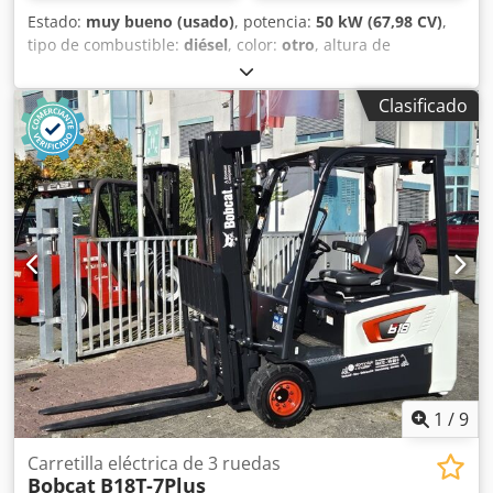
Estado:
muy bueno (usado)
, potencia:
50 kW (67,98 CV)
,
tipo de combustible:
diésel
, color:
otro
, altura de
elevación:
3.020 mm
, Año de fabricación:
2021
, horas de
funcionamiento:
2.227 h
, Año de fabricación: 2021 Peso en
Clasificado
vacío: 3.664 kg Dimensiones (L x An x Al): 337 x 173 x 198
cm Dirección: Bock Marca del motor: Bobcat Marcado CE: sí
Estado técnico: muy bueno Estado visual: muy bueno
Dkjdsy D D Rzopfx Ap Isr = Otras opciones y accesorios = -
3er circuito hidráulico - Ventilador = Observaciones = Tren
de transmisión Norma / Fase: Stage IV / Tier IV final Estado
Tipo CE: CE Cabina cerrada con calefacción, control por
joystick SJC, orugas de goma nuevas, display deluxe
1
/
9
Carretilla eléctrica de 3 ruedas
Bobcat
B18T-7Plus