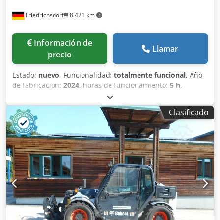
Friedrichsdorf
8.421 km
Información de
Llamar
precio
Estado:
nuevo
, Funcionalidad:
totalmente funcional
, Año
de fabricación:
2024
, horas de funcionamiento:
5 h
,
capacidad de carga:
1.800 kg
, altura de elevación:
4.750
mm
, ascensor libre:
1.540 mm
, tipo de combustible:
Clasificado
eléctrico
, tipo de mástil:
triple
, altura de construcción:
2.130 mm
, potencia:
6 kW (8,16 CV)
, anchura del
portahorquillas:
902 mm
, longitud de la horquilla:
1.200
mm
, peso en vacío:
3.250 kg
, longitud total:
1.991 mm
,
tipo de accionamiento:
Elektro
, ancho de construcción:
1.090 mm
, Carretilla elevadora eléctrica de 3 ruedas
Centro de gravedad de la carga: 500 Anchura de la
horquilla: 100 mm Dkjdpow N Tp Nefx Ap Ior Grosor de la
horquilla: 35 mm Clase ISO: ISO clase 2 = 1.000 - 2.500 kg
Tipo de mástil: Triplex Clase de velocidad: 15 Estado:
Máquina nueva Estado técnico: Nuevo Tipo de neumáticos