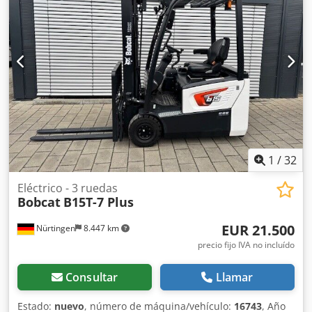
1
/
32
Eléctrico - 3 ruedas
Bobcat
B15T-7 Plus
EUR 21.500
Nürtingen
8.447 km
precio fijo IVA no incluído
Consultar
Llamar
Estado:
nuevo
, número de máquina/vehículo:
16743
, Año