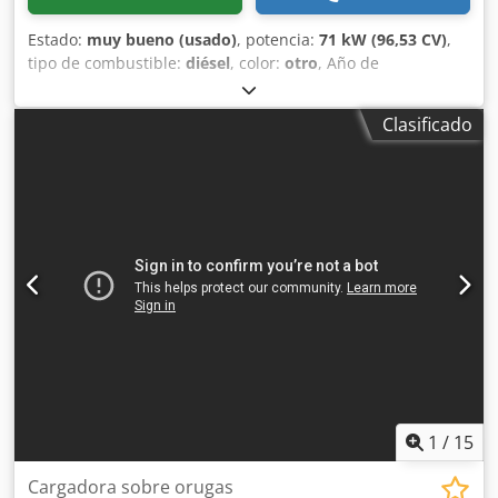
Estado:
muy bueno (usado)
, potencia:
71 kW (96,53 CV)
,
tipo de combustible:
diésel
, color:
otro
, Año de
fabricación:
2021
, horas de funcionamiento:
3.534 h
,
Equipamiento:
aire acondicionado
, Año de fabricación:
Clasificado
2021 Peso en vacío: 5.863 kg Dodpfx Apsyc Nxte Iekr
Dimensiones (L x A x H): 390 x 215 x 212 cm Dirección:
rígida Tipo de motor: Bobcat D34 Sistema de cambio
rápido: sí Certificación CE: sí Estado técnico: muy bueno
Estado óptico: muy bueno = Otras opciones y
equipamiento = - 3er circuito hidráulico - Faros de trabajo -
Orugas de goma - Alto caudal - Acoplador rápido
hidráulico - Radio = Observaciones = Tren motriz
Normativa / Nivel: Stage IV / Tier IV final General País de
fabricación: EE.UU. Estado Tipo CE: CE Hidráulica auxiliar
de alto caudal, 2 velocidades de traslación, suspensión del
tren de rodaje, focos de trabajo adicionales, acoplador
rápido hidráulico, radio, asiento neumático, pintura
original.
1
/
15
Cargadora sobre orugas