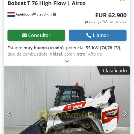
Bobcat
T 76 High Flow | Airco
EUR 62.900
Apeldoorn
8.270 km
precio fijo IVA no incluído
Consultar
Llamar
Estado:
muy bueno (usado)
, potencia:
55 kW (74,78 CV)
,
tipo de combustible:
diésel
, color:
otro
, Año de
fabricación:
2024
, horas de funcionamiento:
916 h
,
Equipamiento:
aire acondicionado
, Información técnica
Clasificado
Número de cilindros: 4 Cilindrada del motor: 2.400 cc Tipo
de chasis: rígido Dksdpfoxn S N Rox Ap Ijr Dirección: rígida
Marca del motor: Bobcat Peso en vacío: 4.898 kg
Dimensiones (L x A x H): 390 x 186 x 206 cm Funcional
Sistema de cambio rápido: Sí Certificación CE: sí Estado
Estado técnico: muy bueno Estado visual: muy bueno =
Otras opciones y equipamiento = - Faro(s) de trabajo -
Suspensión del brazo - Orugas de goma - Gran caudal -
Acoplamiento rápido hidráulico - Luz de señalización - Dos
velocidades = Observaciones = Tren motriz Nivel (Tier):