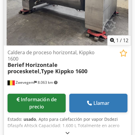
1
/
12
Caldera de proceso horizontal, Kippko
1600
Berief
Horizontale
procesketel,Type Kippko 1600
Zwevegem
8.063 km
Información de
Llamar
precio
Estado:
usado
, Apto para calefacción por vapor Dsdezi
Dfaspfx Ahtsck Capacidad: 1.600 L Totalmente en acero
inoxidable De doble pared Tambor basculante Agitador