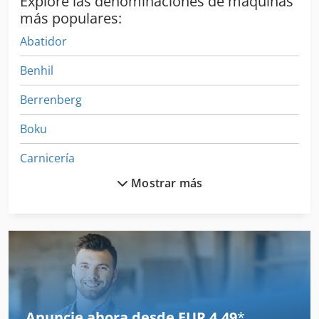
Explore las denominaciones de máquinas
más populares:
Abatidor
Benhil
Berrenberg
Boku
Carnicería
Mostrar más
Cocina
Cocinas
Debag
Deshuesadora
Eberhardt
Anuncie ahora desde EUR 4,49
*