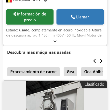
Zwevegem
8.063 km
Información de
Llamar
precio
Estado:
usado
, completamente en acero inoxidable Altura
de descarga aprox. 1.450 mm 400V - 50 Hz Móvil Motor de
0,55 kW Dimensiones (largo x ancho x alto): aprox. 1.450 x
1.350 x 2.900 mm Dcsdpfozht Etox Ahtsk
Descubra más máquinas usadas
n
Procesamiento de carne
Gea
Gea Ahlborn
Clasificado