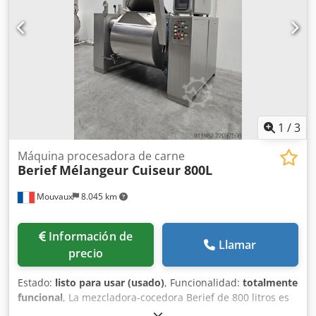
1
/
3
Máquina procesadora de carne
Berief
Mélangeur Cuiseur 800L
Mouvaux
8.045 km
Información de
Llamar
precio
Estado:
listo para usar (usado)
, Funcionalidad:
totalmente
funcional
, La mezcladora-cocedora Berief de 800 litros es
un equipo industrial diseñado para llevar a cabo