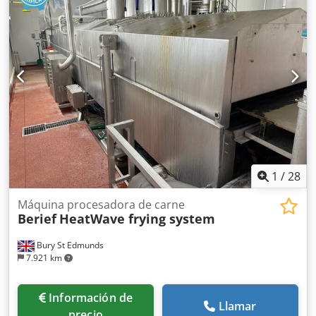
1
/
28
Máquina procesadora de carne
Berief
HeatWave frying system
Bury St Edmunds
7.921 km
Información de
Llamar
precio