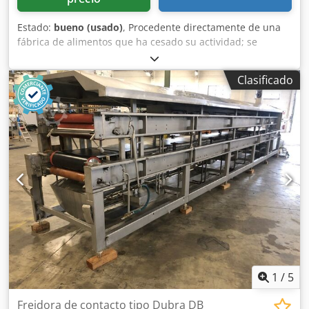
Estado:
bueno (usado)
, Procedente directamente de una
fábrica de alimentos que ha cesado su actividad; se
utilizaba para freír huevos escoceses. Las dimensiones se
indicarán a continuación. La máquina parece idéntica a la
Clasificado
freidora HeatWave de Heat and Control, por lo que
creemos que podría haber sido fabricada bajo licencia de
Heat and Control. Se puede suministrar como un sistema
que incluye un gran depósito doble para aceite, tanto para
aceite nuevo como usado, y un prefiltro de tambor Berief.
Esta máquina no tiene una correa superior de sujeción.
Dcodpfx Ahezmy Aijtek
1
/
5
Freidora de contacto tipo Dubra DB