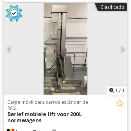
con rascadores con resortes Vapor de alta presión (máx. 10
Clasificado
bar) Dimensiones (L x A x H): aprox. 4.000 x 2.000 x 2.300
mm + Sistema de alimentación "Berief" para carros
estándar de 200L, tipo L25
1
/
1
Carga móvil para carros estándar de
200L
Berief
mobiele lift voor 200L
normwagens