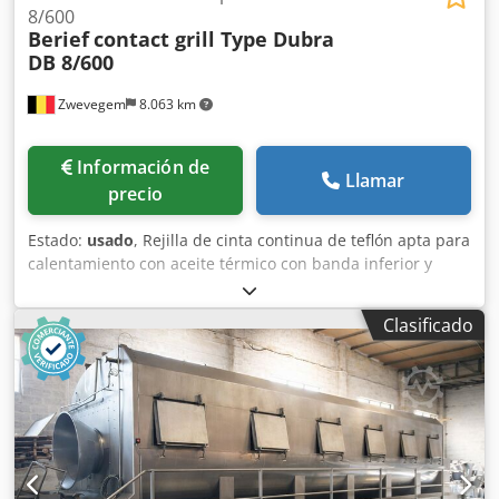
8/600
Berief
contact grill Type Dubra
DB 8/600
Zwevegem
8.063 km
Información de
Llamar
precio
Estado:
usado
, Rejilla de cinta continua de teflón apta para
calentamiento con aceite térmico con banda inferior y
superior : rejilla de contacto inferior y superior ancho de
vía 600 mm velocidad infinitamente variable Dsdpfxezk
Clasificado
Dyto Ahtock altura del producto regulable eléctrica y
progresivamente longitud efectiva 6.800 mm longitud total
9.300 mm Anchura total 1.500 mm Peso : 5.700 kg