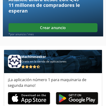
11 millones de compradores
le
Ferag
esperan
Formax
Gastro
Crear anuncio
Helado
*por anuncio / mes
Jufeba
Kellenberger
Machineseeker
Gratis en la tienda de aplicaciones
Kueppersbusch
Magurit
¡La aplicación número 1 para maquinaria de
Mebor
segunda mano!
Mettler
Mkn