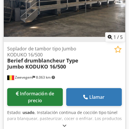
1
/
5
Soplador de tambor tipo Jumbo
KODUKO 16/500
Berief
drumblancheur Type
Jumbo KODUKO 16/500
Zwevegem
8.063 km
Información de
Llamar
precio
Estado:
usado
, Instalación continua de cocción tipo túnel
para blanquear, pasteurizar, cocer o enfriar. Los productos
se transportan suavemente a través del agua dentro de un