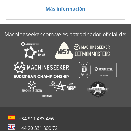
Mondini
Más información
Sudhaus
Treif
Machineseeker.com.ve es patrocinador oficial de:
Wiesheu
+34 911 433 456
+44 20 331 800 72