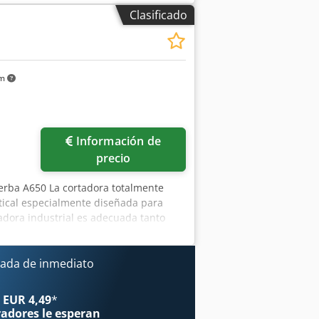
Clasificado
km
Información de
precio
zerba A650 La cortadora totalmente
tical especialmente diseñada para
tadora industrial es adecuada tanto
pción ideal para empresas de
 sistema de pesaje integrado, los
nte todo tipo de salchichas, jamón y
ada de inmediato
chas se presentan apiladas o
e productos de 900 mm, mientras que
 EUR 4,49
*
ductos a velocidades de hasta 300
radores
le esperan