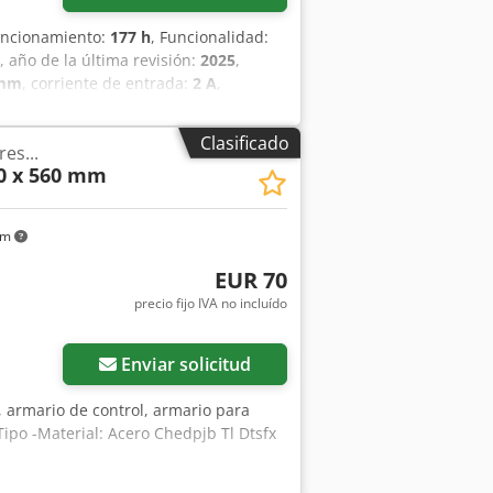
funcionamiento:
177 h
, Funcionalidad:
, año de la última revisión:
2025
,
 mm
, corriente de entrada:
2 A
,
nual
, Ofrecemos esta máquina
icamente nueva, fabricada en
Clasificado
es...
 50/60 Hz Grado de protección: IPX5
70 x 560 mm
 de pesaje: 1 g Número de serie:
 más información, no dude en
km
EUR 70
precio fijo IVA no incluído
Enviar solicitud
 armario de control, armario para
Tipo -Material: Acero Chedpjb Tl Dtsfx