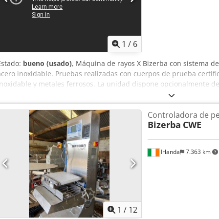
1
/
6
Estado:
bueno (usado)
, Máquina de rayos X Bizerba con sistema de
acero inoxidable. Pruebas realizadas con cuerpos de prueba certifi
inoxidable y metales ferrosos. La unidad dispone opcionalmente 
uso diario. Chsdsyivgqepfx Ah Aoa
Controladora de p
Bizerba
CWE
Irlanda
7.363 km
1
/
12