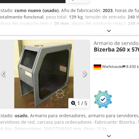
Estado:
como nuevo (usado)
, Año de fabricación:
2023
, horas de 
totalmente funcional
, peso total:
129 kg
, tensión de entrada:
240 V
altura del producto (mín.):
20 mm
, altura del producto (máx.):
240
frecuencia de entrada:
60 Hz
, Equipamiento:
documentación / ma
cortadora automática Bizerba VSI FT, con función de pesaje, práct
Armario de servidor
noviembre de 2023. Voltaje: 220–240 V Corriente: 2,9 A Frecuencia:
Bizerba
260 x 5
Capacidad máxima de pesaje: 2 kg Cjdszpztuspfx Ah Asha Precisión
12302883 Modelo: VSI FT Si tiene alguna pregunta o desea obtener
enviarnos un mensaje o llamarnos.
Wiefelstede
8.430 
1
/
5
Estado:
usado
, Armario para ordenadores, armario para servidores,
servidores de red, carcasa para ordenadores -Fabricante: Bizerba -
Ah Aja -Dimensiones: 260/570/A560 mm -Peso: 15 kg