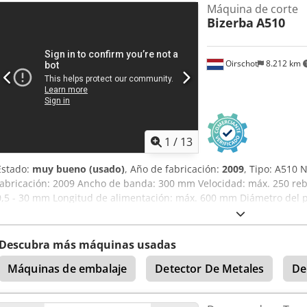
Máquina de corte
Bizerba
A510
Oirschot
8.212 km
1
/
13
Estado:
muy bueno (usado)
, Año de fabricación:
2009
, Tipo: A510 
fabricación: 2009 Ancho de banda: 300 mm Velocidad: máx. 250 re
0,5 - 30 mm Longitud de alimentación: máx. 600 mm Diámetro del 
Cjdpfsyhm T Eex Ah Asha Altura de apilado: máx. 60 mm Diámetro de
400 V, 50 Hz, 2,3 kW Dimensiones: 2350 x 800 x 1850 mm Peso: 420 
Descubra más máquinas usadas
Máquinas de embalaje
Detector De Metales
De