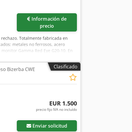
Información de
precio
 rechazo. Totalmente fabricada en
cados: metales no ferrosos, acero
de monitor Gamma Red Eye G20-10. En
Clasificado
eso Bizerba CWE
EUR 1.500
precio fijo IVA no incluído
Enviar solicitud