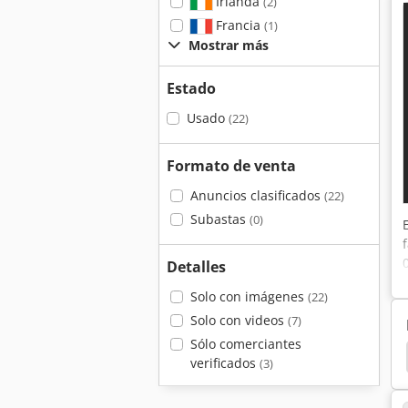
Irlanda
(2)
Francia
(1)
Mostrar más
Estado
Usado
(22)
Formato de venta
Anuncios clasificados
(22)
Subastas
(0)
Detalles
Solo con imágenes
(22)
Solo con videos
(7)
Sólo comerciantes
a
Controladora De Peso
Rebanadora Bizerba
verificados
(3)