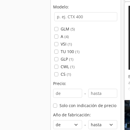
Modelo:
GLM
(5)
A
(4)
VSI
(1)
TU 100
(1)
GLP
(1)
CWL
(1)
CS
(1)
Precio:
-
Solo con indicación de precio
Año de fabricación:
-