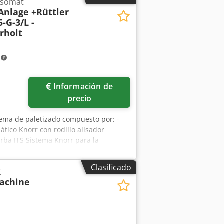
nsomat
-Anlage +Rüttler
-G-3/L -
rholt
m
Pedir más fotos
Información de
precio
tema de paletizado compuesto por: -
tico Knorr con rodillo alisador
rba ITS Sistema Knorr para la
nta en la mesa vibratoria con la
rodillo alisador. El sistema de descarga
Clasificado
X
 con precisión en la paleta. El sistema
Machine
encia en comparación con un elevador
o caso se coloca a la izquierda.