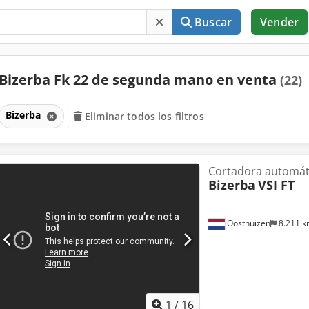
Buscar
Vender
Bizerba Fk 22 de segunda mano en venta
(22)
Bizerba
Eliminar todos los filtros
Cortadora automát
Bizerba
VSI FT
Oosthuizen
8.211 
1
/
16