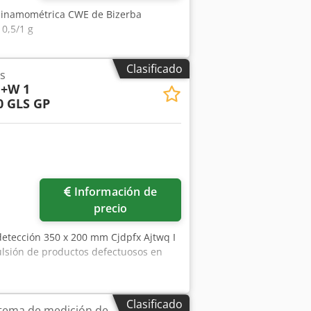
 dinamométrica CWE de Bizerba
0,5/1 g
Clasificado
s
+W 1
0 GLS GP
Información de
precio
detección 350 x 200 mm Cjdpfx Ajtwq I
ulsión de productos defectuosos en
Clasificado
stema de medición de