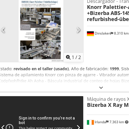
Descargador - Tra
Knorr Palettier
+Bizerba
ABS-145
refurbished-übe
Dinslaken
8.310 k
1
/
2
Estado:
revisado en el taller (usado)
, Año de fabricación:
1999
, Sis
Sistema de apilamiento Knorr con pinza de agarre - Vibrador automá
Codpfxohfhtke Ah Aoha - Báscula industrial de conteo de hojas Bize
descarga y el paletizado de pilas de hojas contadas. El papel se cue
báscula de papel Bizerba, se alinea en el vibrador y se alisa con el 
Máquina de rayos 
Knorr agarra las pilas de papel con la pinza de agarre y las paletiza
Bizerba X Ray 
también se puede utilizar como alternativa para aumentar la efici
de pilas, para la descarga de su cortadora de alta velocidad, en cuy
Irlanda
7.363 km