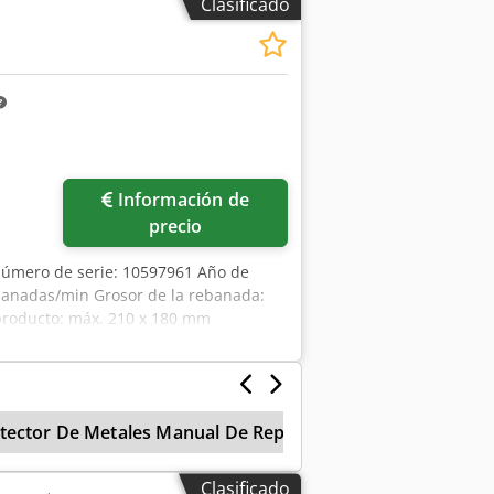
Clasificado
Información de
precio
Número de serie: 10597961 Año de
banadas/min Grosor de la rebanada:
producto: máx. 210 x 180 mm
 la cuchilla: 420 mm Potencia: 3 x
kg
tector De Metales Manual De Reparacion
Detectores
Clasificado