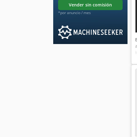
vender sin comisión
*por anuncio / mes