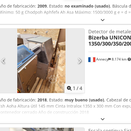
Año de fabricación:
2009
, Estado:
no examinado (usado)
, Báscula
Mínimo: 50 g Chodpoh Aphfefx Ah Asa Máximo: 1500/3000 g e = d = 
Detector de metale
Bizerba
UNICON
1350/300/350/20
Annecy
8.174 km
1
/
4
Año de fabricación:
2018
, Estado:
muy bueno (usado)
, Cabezal de 
Esh Aoha Altura útil 145 mm Cinta Intralox 1350 x 300 mm Con exp
contenedor cerrado Año de construcción 2018
Escala continua Si