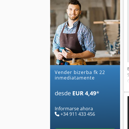
Vender bizerba fk 22
inmediatamente
desde
EUR 4,49
*
Informarse ahora
+34 911 433 456