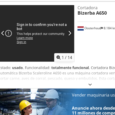
Cortadora
Bizerba
A650
Oosterhout
8.184 
1
/
14
Estado:
usado
, Funcionalidad:
totalmente funcional
, Cortadora Bi
automática Bizerba Scaleroline A650 es una máquina cortadora ver
cortar carne, aves de corral, pescado, queso y embutidos. Esta cor
para productos frescos como cocidos, lo que la convierte en una o
producción de alimentos de tamaño mediano y grande. Gracias a su
productos se pueden cortar con un peso objetivo exacto. Prácticame
Vender maquinaria us
queso se puede cortar sin necesidad de preenfriamiento, y las lon
superpuestas. La cortadora cuenta con un generoso alimentador d
Anuncie ahora desde
su cuchilla de 420 mm puede procesar una amplia variedad de pro
11 millones de comp