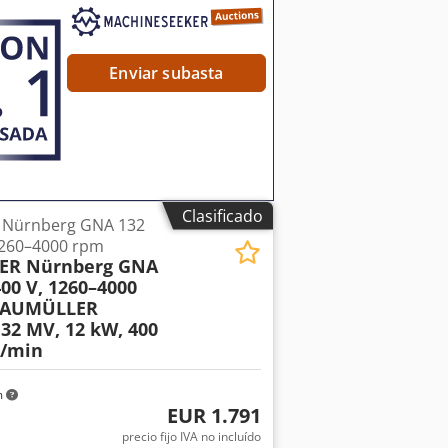
Enviar subasta
Clasificado
Nürnberg GNA 132
1260–4000 rpm
LER Nürnberg GNA
00 V, 1260–4000
 BAUMÜLLER
32 MV, 12 kW, 400
r/min
m
EUR 1.791
precio fijo IVA no incluído