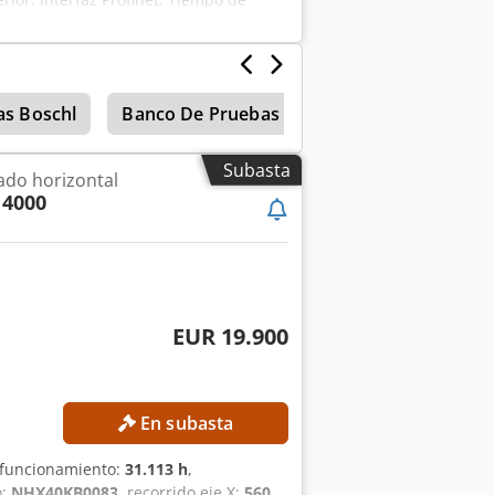
EZAL DE SOLDADURA LASER HIGHYAG BIMO
en estado. Conectado, puede ser
 el costo de envío es gratuito.
as Boschl
Banco De Pruebas Bosch
Centros de m
Subasta
ado horizontal
4000
EUR 19.900
En subasta
 funcionamiento:
31.113 h
,
o:
NHX40KB0083
, recorrido eje X:
560