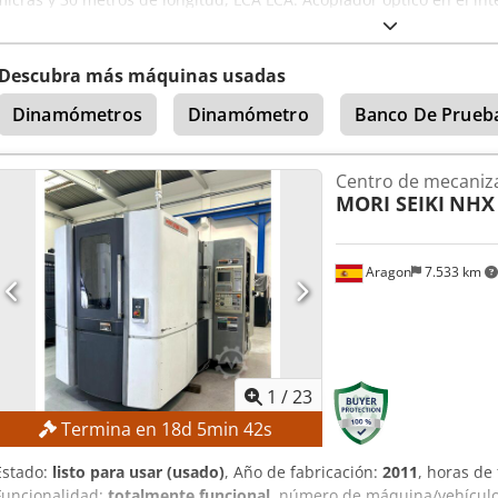
trabajo Power ON : 32832 horas 1 x IPG CHILLER.(2017). 1 x CAB
con cuchilla de aire. La máquina puede ser inspeccionada. Muy bu
probado. El envío a los países de la UE es nuestra responsabilidad y
Descubra más máquinas usadas
Dinamómetros
Dinamómetro
Banco De Prueb
Centro de mecaniz
MORI SEIKI
NHX 
Aragon
7.533 km
1
/
23
Termina en
18
d
5
min
41
s
Estado:
listo para usar (usado)
, Año de fabricación:
2011
, horas de
Funcionalidad:
totalmente funcional
, número de máquina/vehícul