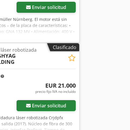
Enviar solicitud
üller Nürnberg. El motor está sin
os – de la placa de características: •
o: GNA 132 MV • Alimentación: 400 V •
ión de excitación: 310–365 V •
do de protección: IP23 • Norma: VDE
Clasificado
 láser robotizada
icaciones de automatización, CNC,
IGHYAG
o Baumüller existentes. El precio es
LDING
m
EUR 21.000
precio fijo IVA no incluído
Enviar solicitud
oldadura láser robotizada Crjdpfx
salida (2017). Núcleo de fibra de 300
rior. Interfaz Profinet. Tiempo de