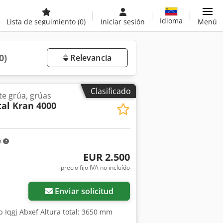
Idioma
Lista de seguimiento
(0)
Iniciar sesión
Menú
0)
Relevancia
Clasificado
te grúa, grúas
al Kran 4000
m
EUR 2.500
precio fijo IVA no incluído
Enviar solicitud
p Iqgj Abxef Altura total: 3650 mm