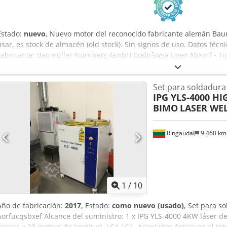
Estado:
nuevo
, Nuevo motor del reconocido fabricante alemán Baum
usar, es stock de almacén (old stock). Sin signos de uso. Datos técnic
Fabricante: Baumüller Nürnberg GmbH Codpfsyga Ugex Abxorf • Tip
Corriente: 39 A • Potencia: 12 kW • Velocidad: 1260–4000 rpm • Tens
Corriente de excitación: 0,17–0,38 A • Clase de aislamiento: F • Gra
Set para soldadura
0530 • Número de serie: 88104349 El motor está destinado para apl
IPG YLS-4000 H
maquinaria especial y como repuesto para sistemas de accionamient
BIMO
LASER WE
por unidad.
Ringaudai
9.460 k
1
/
10
Año de fabricación:
2017
, Estado:
como nuevo (usado)
, Set para s
Aorfucqsbxef Alcance del suministro: 1 x IPG YLS-4000 4KW láser de 
micras y 30 metros de longitud, LCA LCA. Acoplador óptico en el inte