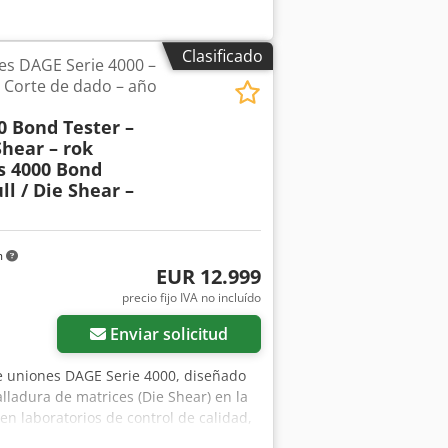
Clasificado
es DAGE Serie 4000 –
/ Corte de dado – año
0 Bond Tester –
Shear – rok
s 4000 Bond
ll / Die Shear –
m
EUR 12.999
precio fijo IVA no incluído
Enviar solicitud
de uniones DAGE Serie 4000, diseñado
alladura de matrices (Die Shear) en la
 en laboratorios de control de calidad,
ión de componentes microelectrónicos.