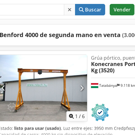
Buscar
Vender
Benford 4000 de segunda mano en venta
(3.00
Grúa pórtico, puen
Konecranes Port
Kg
(3520)
Tatabánya
9.118 k
1
/
6
Estado:
listo para usar (usado)
, Luz entre ejes: 3950 mm Credpfxsz
Capacidad de carga: 4000 kg sin dispositivo de elevación