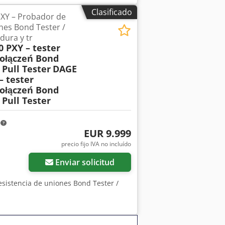
isión, control mediante joysticks, un
Clasificado
PXY – Probador de
mbién incluye la tarjeta de control PCI
nes Bond Tester /
s electrónicos adicionales que se
dura y tr
o del conjunto. Datos técnicos:
0 PXY – tester
ma Tbofx Abxof Año de fabricación:
ołączeń Bond
ncia: 250 VA Control mediante joysticks
 Pull Tester
DAGE
requerido: 4 bares (sin aceite)
– tester
ende se corresponde con las imágenes
ołączeń Bond
 de control PCI adicional.
 Pull Tester
m
EUR 9.999
precio fijo IVA no incluído
Enviar solicitud
esistencia de uniones Bond Tester /