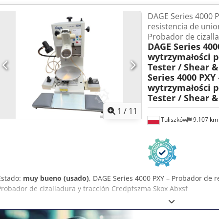
El ejemplar está equipado con una mesa de posicionamiento de prec
DAGE Series 4000 
panel con teclado numérico e iluminación de trabajo. El conjunto ta
resistencia de unio
original (Baldor NextMove PCI-2 Motion Control Card) y componente
Probador de cizalla
muestran en las imágenes, lo que constituye un valioso complement
DAGE Series 400
Fabricante: DAGE (Nordson DAGE) Modelo: DAGE Serie 4000 Crodpjz
wytrzymałości p
2010 Alimentación: 110 / 230 V CA, 1 fase Frecuencia: 50/60 Hz Pote
Tester / Shear &
y teclado Mesa de posicionamiento XY de precisión Aire comprimido 
Series 4000 PXY 
Conexión de vacío Estado visual: muy bueno. El conjunto que se v
wytrzymałości p
mostradas e incluye todos los elementos visibles, incluida la tarjeta
Tester / Shear &
1
/
11
Tuliszków
9.107 k
Estado:
muy bueno (usado)
, DAGE Series 4000 PXY – Probador de r
Probador de cizalladura y tracción Credpfszma Skox Abxsf