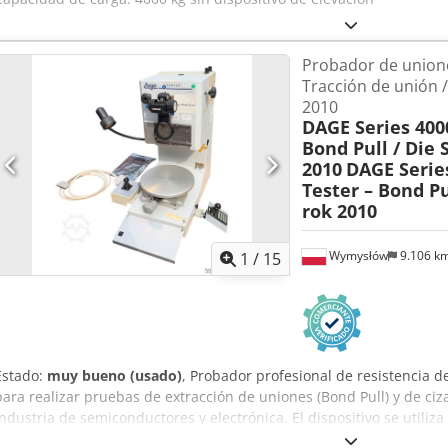
Probador de union
Tracción de unión 
2010
DAGE Series 400
Bond Pull / Die 
2010
DAGE Serie
Tester – Bond Pu
rok 2010
Wymysłów
9.106 k
1
/
15
Estado:
muy bueno (usado)
, Probador profesional de resistencia 
para realizar pruebas de extracción de uniones (Bond Pull) y de ciz
industria de semiconductores y electrónica. El dispositivo se utiliza
departamentos de investigación y desarrollo, y durante la producc