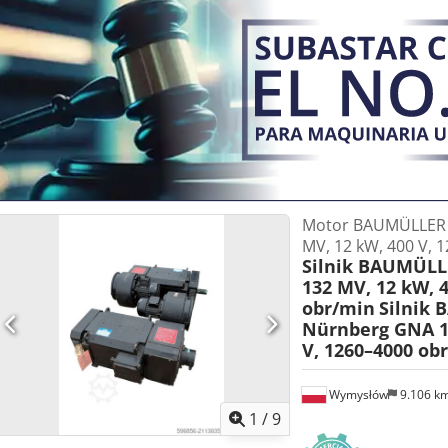
Motor BAUMÜLLER 
MV, 12 kW, 400 V, 
Silnik BAUMÜL
132 MV, 12 kW, 4
obr/min
Silnik
Nürnberg GNA 1
V, 1260–4000 ob
Wymysłów
9.106 k
1
/
9