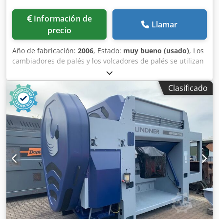
Información de
Llamar
precio
Año de fabricación:
2006
, Estado:
muy bueno (usado)
, Los
cambiadores de palés y los volcadores de palés se utilizan
para transferir mercancías que se encuentran sobre palés.
Se pueden transferir mercancías de palés de madera a
Clasificado
palés de plástico, de palés europeos a palés Chep, o de
palés europeos a palés de Düsseldorf. Se pueden
transferir todo tipo de cargas, por ejemplo, sacos, big
bags, cajas de cartón, botellas, etc. Capacidad: 1500 kg
Apertura máxima: 2200 mm Apertura mínima: 820 mm
Plataforma: 1200 x 1200 mm Potencia: 400 V, trifásica – 5,5
kW Codpfshkzuisx Ah Djrf Movimiento de giro: hidráulico
Control: mediante pulsadores Ritmo: 20 palés/hora Carga y
descarga a nivel del suelo mediante transpaleta.