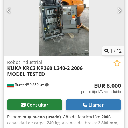
1
/
12
Robot industrial
KUKA
KRC2 KR360 L240-2 2006
MODEL TESTED
EUR 8.000
Burgas
9.859 km
precio fijo IVA no incluído
Consultar
Llamar
Estado:
muy bueno (usado)
, Año de fabricación:
2006
,
capacidad de carga:
240 kg
, alcance del brazo:
2.800 mm
,