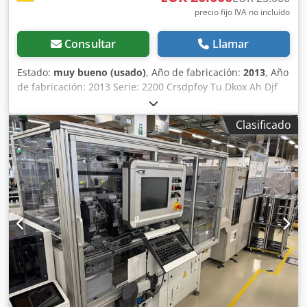
precio fijo IVA no incluído
Consultar
Llamar
Estado:
muy bueno (usado)
, Año de fabricación:
2013
, Año
de fabricación: 2013 Serie: 2200 Crsdpfoy Tu Dkox Ah Djf
Clasificado