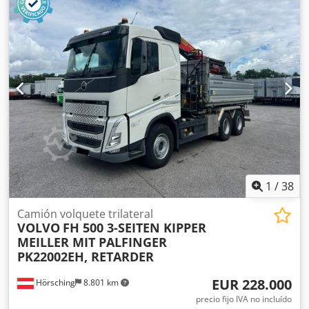
de 10 transportadores el armario de control es gratuito.
También a la venta: - transportadores de gravedad - aprox.
260 MB - arcos de rodillos con accionamiento - aprox. 24
metros - Módulo de cinta transportadora de rodillos para
transferencia direccional de 90 grados - 15 piezas
(incluidos aprox. 30 m de transportadores con
accionamiento) - Cintas transportadoras de rodillos con un
ancho de rodillo de 80 cm - aprox. 15 metros - Cintas
transportadoras de PVC con un ancho de banda de 80 cm -
aprox. 30 metros - cajas de control para transportadores -
Báscula dinámica DWT/HC 30S - 2 uds. - Estanterías Karton
Flow de varios tamaños Cjdpopxnu Refx Ah Djrf
1
/
38
Camión volquete trilateral
VOLVO
FH 500 3-SEITEN KIPPER
MEILLER MIT PALFINGER
PK22002EH, RETARDER
EUR 228.000
Hörsching
8.801 km
precio fijo IVA no incluído