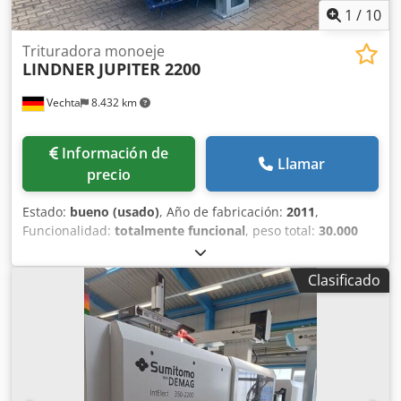
1
/
10
Trituradora monoeje
LINDNER
JUPITER 2200
Vechta
8.432 km
Información de
Llamar
precio
Estado:
bueno (usado)
, Año de fabricación:
2011
,
Funcionalidad:
totalmente funcional
, peso total:
30.000
kg
, potencia:
250 kW (339,91 CV)
, tensión de entrada:
400
V
, Trituradora estacionaria LINDNER Jupiter 2200. Crjdpfx
Clasificado
Aeuv Htujh Dsf Accionamiento eléctrico: 250 kW Incluye
armario de distribución y unidad hidráulica.