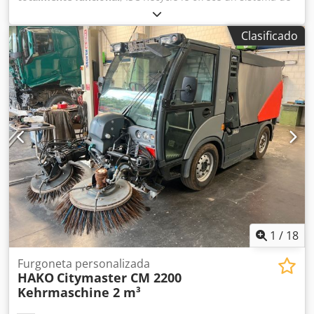
impresión y aplicación de etiquetas de alta precisión, ideal
para líneas de envasado y logística. Marca: MARKEM IMAJE
Clasificado
Modelo: Serie 2200 Crsdszgtw Hepfx Ah Dof Sistema de
aplicación: Kit TAMP BLOW Estado: Usado Año de
fabricación: 2013 Rendimiento máximo: Hasta 125
etiquetas por minuto Cumplimiento de códigos: Códigos
de barras que cumplen con los grados A y B de la norma
ANSI Estándar logístico: Cumple con la norma
internacional GS1 No dude en ponerse en contacto con
nosotros para obtener más información.
1
/
18
Furgoneta personalizada
HAKO
Citymaster CM 2200
Kehrmaschine 2 m³