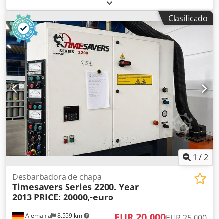
fabricante de controles:
KUKA
, modelo de controlador:
KRC2 ed05
, El KR360 está diseñado para una carga útil
Clasificado
nominal de 360 kg, con el fin de optimizar el rendimiento
dinámico del robot. Aplicaciones principales: - Soldadura -
Dosificación - Fabricación aditiva Credpfx Aow H Ny Hjh Def
Modelo: KR360 L240-2 (también disponible la opción
MORE) Estado: Usado y probado Año: 2006 (también
disponibles otras opciones) Armario del controlador: KRC2
ed05 Incluye: Manipulador + armario de control KRC2 ed05
+ todos los juegos de cables + panel de enseñanza -
CONJUNTO COMPLETO Póngase en contacto con nosotros
para solicitar un presupuesto y conocer las opciones de
reacondicionamiento. Como PLC Merkezi EOOD, contamos
con más de 300 robots en nuestro inventario y trabajamos
con las marcas KUKA, ABB, FANUC y Motoman. (Fuente:
sitio web de KUKA)
1
/
2
Desbarbadora de chapa
Timesavers Series 2200. Year
2013
PRICE: 20000,-euro
EUR 20.000
Alemania
8.559 km
EUR 25.000