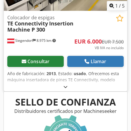
1
/
5
Colocador de espigas
TE Connectivity
Insertion
Machine P 300
EUR 6.000
Siegendorf
8.975 km
EUR 7.500
VB IVA no incluído
Consultar
Llamar
Año de fabricación:
2013
, Estado:
usado
, Ofrecemos esta
máquina insertadora de pines TE Connectivity, modelo
Insertion Machine P 300 de segunda mano, año 2013.
Estado de funcionamiento: "La funcionalidad completa de
la máquina ya no está garantizada. Limitación funcional:
SELLO DE CONFIANZA
tras el encendido, la inicialización/puesta a cero
automática no funciona." Si está interesado, sin duda
Distribuidores certificados por Machineseeker
podemos negociar el precio. Tipo de máquina: Insertion
Machine P 300 Número de serie/número de parte: 1-
1372900-4 Fecha de fabricación: 01/2013 Tensión de