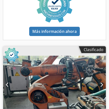
alimentación: 230 V Fases: 1P~ Rango de frecuencia: 50/60
Hz Corriente nominal: 2,5 A Corriente máxima: 10 A
Corriente de cortocircuito: 50 kA Codpfx Ajy R I Uweh Dorf
Presión de aire requerida: 6 bar Peso: 1600 kg Si tiene
alguna pregunta o necesita más información, no dude en
enviarnos un mensaje o llamarnos.
Más información ahora
Clasificado