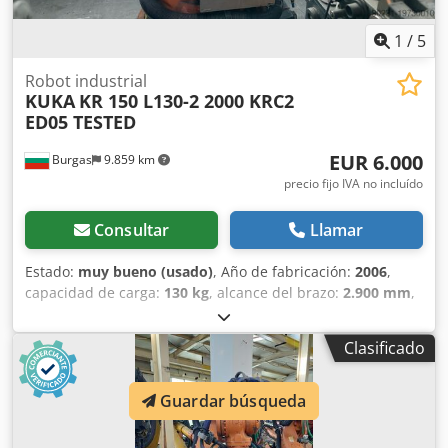
1
/
5
Robot industrial
KUKA
KR 150 L130-2 2000 KRC2
ED05 TESTED
EUR 6.000
Burgas
9.859 km
precio fijo IVA no incluído
Consultar
Llamar
Estado:
muy bueno (usado)
, Año de fabricación:
2006
,
capacidad de carga:
130 kg
, alcance del brazo:
2.900 mm
,
fabricante de controles:
KUKA
, modelo de controlador:
KRC2
, Este sistema está equipado con una unidad de
Clasificado
control KUKA KRC2 y cuenta con el modelo de robot KR 150
L130-2 2000. El robot ofrece una capacidad de carga útil de
130 kg y un alcance de 2900 mm. Es adecuado para
Guardar búsqueda
aplicaciones de alta precisión. Principales áreas de
aplicación: Crsdpjw Idw Ijfx Ah Dof Soldadura por puntos y