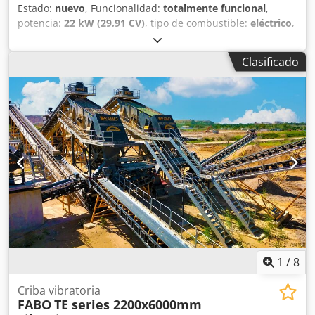
Estado:
nuevo
, Funcionalidad:
totalmente funcional
,
potencia:
22 kW (29,91 CV)
, tipo de combustible:
eléctrico
,
color:
otro
, Año de fabricación:
2026
, *Todos nuestros
productos están hechos con cuidado y cubiertos por 1 año
Clasificado
de garantía. *Instalación y formación del operario
GRATUITA Las Cribas Vibratorias Inclinadas tipo Heavy
Duty están diseñadas para la clasificación de todo tipo de
materiales como áridos de tamaño medio y productos
acabados. - Modelo: FABO TE-2260 - Tipo: Criba Criba
Vibratoria - Tamaño: 2200 x 6000 mm - Tamaño de la
cubierta: 2-3-4 - Motor: 22 kW Rodamientos: SKF-FAG de
alta resistencia - Capacidad: 200-350 TPH Crodpfx Ahey E
Hybo Dsf - Incluye chasis, motor y protecciones de
seguridad. ¡¡¡PARA MÁS INFORMACIÓN NO DUDE EN
LLAMARNOS!!!
1
/
8
Criba vibratoria
FABO
TE series 2200x6000mm