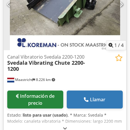
1
/
4
Canal Vibratorio Svedala 2200-1200
Svedala
Vibrating Chute 2200-
1200
Maastricht
8.226 km
Información de
Llamar
precio
Estado:
listo para usar (usado)
, * Marca: Svedala *
Modelo: canaleta vibratoria * Dimensiones: largo 2200 mm
- ancho 1200 mm * Equipado con: dos motores vibratorios