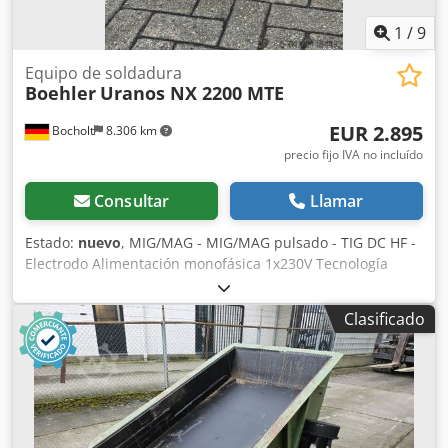
directamente en nuestras instalaciones. GOLEC
NUTZFAHRZEUGE GMBH Idiomas que hablamos: alemán,
1
/
9
inglés, español, polaco, ucraniano, ruso, búlgaro.
Equipo de soldadura
Boehler
Uranos NX 2200 MTE
EUR 2.895
Bocholt
8.306 km
precio fijo IVA no incluído
Consultar
Llamar
Estado:
nuevo
, MIG/MAG - MIG/MAG pulsado - TIG DC HF -
Electrodo Alimentación monofásica 1x230V Tecnología
inverter greenWave® Unidad de alimentación de hilo
integrada 9 procesos de soldadura innovadores de Böhler
Clasificado
Welding Cedpfx Ajyrfd Roh Dorf Panel de control LCD en
color de 3,5" 220A al 35% (40 °C) 23,7 kg