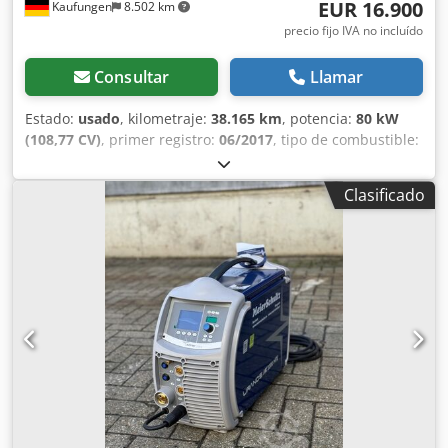
EUR 16.900
Kaufungen
8.502 km
precio fijo IVA no incluído
Consultar
Llamar
Estado:
usado
, kilometraje:
38.165 km
, potencia:
80 kW
(108,77 CV)
, primer registro:
06/2017
, tipo de combustible:
diésel
, peso total:
6.000 kg
, tipo de engranaje:
automático
,
clase de emisión:
Euro 6
, volumen del espacio de carga:
2
Clasificado
m³
, Año de fabricación:
2017
, Equipamiento:
aire
acondicionado
, Número de vehículo interno: G180456
Crodpfxjy R H Dqo Ah Def Disponible de inmediato en
nuestras instalaciones de Kaufungen. Más información en:
* Golec Nutzfahrzeuge GmbH (alemán, inglés, búlgaro,
ruso) * Viktoria Sologubova (polaco, ruso, ucraniano,
inglés) Fabricante: - Chasis: Hako Citymaster CM 2 - Horas
de funcionamiento del motor: 3.958 h - Kilometraje: 38.165
km - Año de fabricación: 2017 - Combustible: diésel -
Potencia: 80 kW - Peso máximo autorizado: 6.000 kg Sujeto
a errores. Con mucho gusto aceptamos su vehículo usado
como parte del pago. Posibilidad de financiación