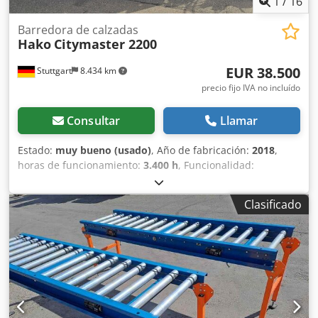
1
/
16
Barredora de calzadas
Hako
Citymaster 2200
EUR 38.500
Stuttgart
8.434 km
precio fijo IVA no incluído
Consultar
Llamar
Estado:
muy bueno (usado)
, Año de fabricación:
2018
,
horas de funcionamiento:
3.400 h
, Funcionalidad:
totalmente funcional
, kilometraje:
29.960 km
, potencia:
80,17 kW (109,00 CV)
, tipo de combustible:
diésel
,
Clasificado
combustible:
diésel
, cabina del conductor:
cabina del
conductor
, tipo de engranaje:
hidrostático
, clase de
emisión:
Euro 6
, Equipamiento:
control de crucero, filtro
de hollín, hidráulica
, HAKO Citymaster 2200 Porta equipos
municipal con unidad barredora-succionadora de 3
cepillos Este Hako Citymaster 2200 fue puesto en servicio
por primera vez en 2018, tiene solo aprox. 3.400 horas
totales de funcionamiento / 2.018 horas hidráulicas /