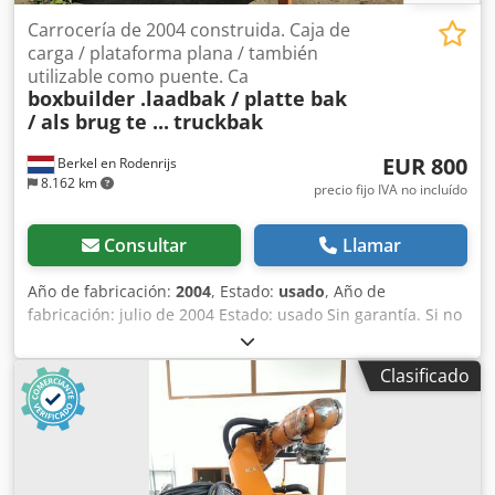
Climatizador, asientos calefactados, navegador, frigorífico
| Asistente de carril, asistente de frenado de emergencia |
Carrocería de 2004 construida. Caja de
Tapizado parcial en cuero, calefacción independiente |
carga / plataforma plana / también
Enganche de remolque | Bloqueo de diferencial |
utilizable como puente. Ca
boxbuilder .laadbak / platte bak
Longitud de la carrocería aprox. 5 m | Salvo error, cambio
/ als brug te ...
truckbak
y venta previa. Cedpfxszpyage Ah Dsrf
EUR 800
Berkel en Rodenrijs
8.162 km
precio fijo IVA no incluído
Consultar
Llamar
Año de fabricación:
2004
, Estado:
usado
, Año de
fabricación: julio de 2004 Estado: usado Sin garantía. Si no
encuentra lo que busca, no dude en ponerse en contacto
con nosotros. Credpfx Ajzp E Iish Def
Clasificado