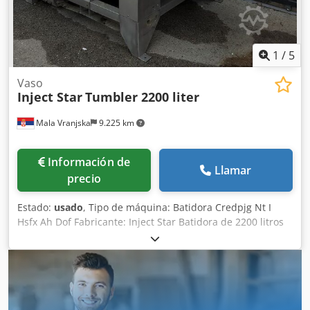
1
/
5
Vaso
Inject Star
Tumbler 2200 liter
Mala Vranjska
9.225 km
Información de
Llamar
precio
Estado:
usado
, Tipo de máquina: Batidora Credpjg Nt I
Hsfx Ah Dof Fabricante: Inject Star Batidora de 2200 litros
Ajuste del tiempo total Control de la velocidad de la
frecuencia Descarga automática Vacío del 0 al 95 % Filtro
del sistema de vacío Dimensiones de la máquina en cm:
170x285x190 cm Potencia eléctrica: 4,5 kW