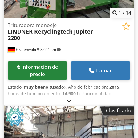
1
/
14
Trituradora monoeje
LINDNER Recyclingtech
Jupiter
2200
Grafenwöhr
8.651 km
Información de
Llamar
precio
Estado:
muy bueno (usado)
, Año de fabricación:
2015
,
horas de funcionamiento:
14.900 h
, Funcionalidad:
totalmente funcional
, peso total:
33.000 kg
, potencia:
264
kW (358,94 CV)
, velocidad de rotación (mín.):
70 rpm
,
Clasificado
tensión de entrada:
400 V
, Trituradora de un solo eje,
robusta y de funcionamiento lento, adecuada para triturar
previamente una amplia variedad de materiales sin
contaminantes masivos. Solicitud: Trituración de residuos