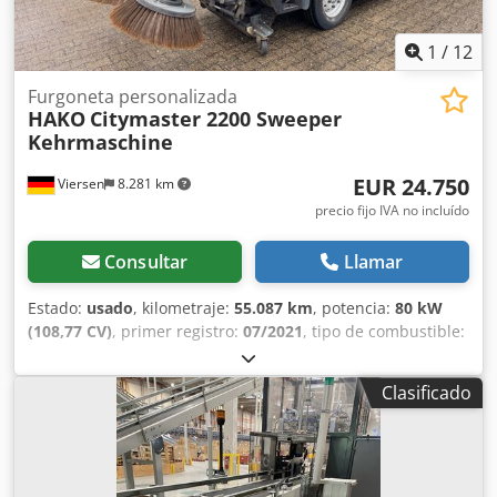
Avance hidráulico: 11 kW Peso: aprox. 30 t Dimensiones
LxAnxAl mm: 5300 x 3260 x 3090 mm Tolva: incluida Plazo
de entrega: inmediato
1
/
12
Furgoneta personalizada
HAKO
Citymaster 2200 Sweeper
Kehrmaschine
EUR 24.750
Viersen
8.281 km
precio fijo IVA no incluído
Consultar
Llamar
Estado:
usado
, kilometraje:
55.087 km
, potencia:
80 kW
(108,77 CV)
, primer registro:
07/2021
, tipo de combustible:
diésel
, peso total:
6.000 kg
, próxima inspección (TÜV):
09/2026
, color:
azul
, tipo de engranaje:
automático
, clase
Clasificado
de emisión:
Euro 6
, número de asientos:
2
, longitud total:
3.980 mm
, ancho total:
1.430 mm
, altura total:
2.090 mm
,
Año de fabricación:
2021
, Nº de vehículo: 470-25 HAKO
Citymaster 2200 Barredora * Primera matriculación:
07/2021 * Kilometraje: 55.087 km Crsdoyadlijpfx Ah Djf *