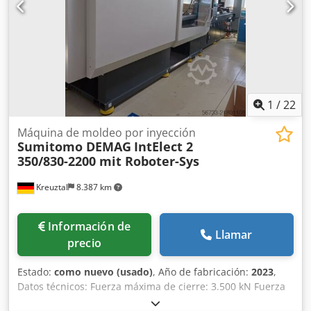
1
/
22
Máquina de moldeo por inyección
Sumitomo DEMAG
IntElect 2
350/830-2200 mit Roboter-Sys
Kreuztal
8.387 km
Información de
Llamar
precio
Estado:
como nuevo (usado)
, Año de fabricación:
2023
,
Datos técnicos: Fuerza máxima de cierre: 3.500 kN Fuerza
máxima de sujeción: 3.850 kN Recorrido de apertura: 725