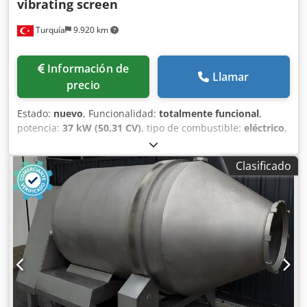
vibrating screen
Turquía
9.920 km
Información de
Llamar
precio
Estado:
nuevo
, Funcionalidad:
totalmente funcional
,
potencia:
37 kW (50,31 CV)
, tipo de combustible:
eléctrico
,
color:
otro
, Año de fabricación:
2026
, La criba horizontal
vibratoria de servicio pesado está diseñada para la
Clasificado
clasificación de todo tipo de materiales, como áridos
medianos y productos terminados. * Modelo: FABO HTE-
2260 Crjdpfx Ajy E Hwmjh Dsf * Tipo: Criba horizontal
vibratoria * Dimensiones: 2200 x 6000 mm * Número de
pisos: 2-3-4 * Motor: 37 kW * Rodamientos: De servicio
pesado SKF, FAG o NACHI * Capacidad: 400-500 TPH *
Incluye chasis, motor y protecciones de seguridad.