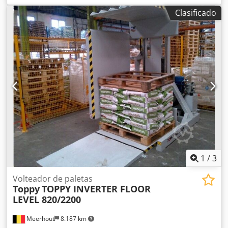
de 1,3 kW cada uno Crjdpfxjywmvto Ah Dsf
Clasificado
1
/
3
Volteador de paletas
Toppy
TOPPY INVERTER FLOOR
LEVEL 820/2200
Meerhout
8.187 km