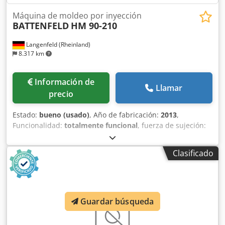
Máquina de moldeo por inyección
BATTENFELD
HM 90-210
Langenfeld (Rheinland)
8.317 km
Información de
Llamar
precio
Estado:
bueno (usado)
, Año de fabricación:
2013
,
Funcionalidad:
totalmente funcional
, fuerza de sujeción:
900 kN
, diámetro del tornillo:
30 mm
, volumen de
desplazamiento:
106 cm³
, Máquina de moldeo por
Clasificado
inyección BATTENFELD HM 90-210 Nº de almacén: 503672
Fabricante: BATTENFELD Modelo: HM 90-210 Control:
UNILOG B6 Año de fabricación: 2013 Datos técnicos - Lado
de cierre Fuerza de cierre: 900 kN Espacio entre columnas
(HxV): 420 x 370 mm Dimensiones placas (HxV): 580 x 630
Guardar búsqueda
mm Altura mínima de instalación del molde: 450 mm
Distancia máxima entre placas: 925 mm Carrera de