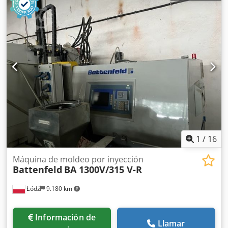
Dcsdpsy Ew Dwsfx Af Aek DETALLES TÉCNICOS Fuerza de
cierre: 60 toneladas Diámetro del husillo: 30 mm Peso de
inyección: 77,1 g DETALLES DE LA MÁQUINA Horas de
funcionamiento: 13.184 h Nota: Al comprar varios artículos
de la misma ubicación (ver ofertas más abajo), se le
aplicarán las condiciones más ventajosas para desmontaje
y carga.
1
/
16
Máquina de moldeo por inyección
Battenfeld
BA 1300V/315 V-R
Łódź
9.180 km
Información de
Llamar