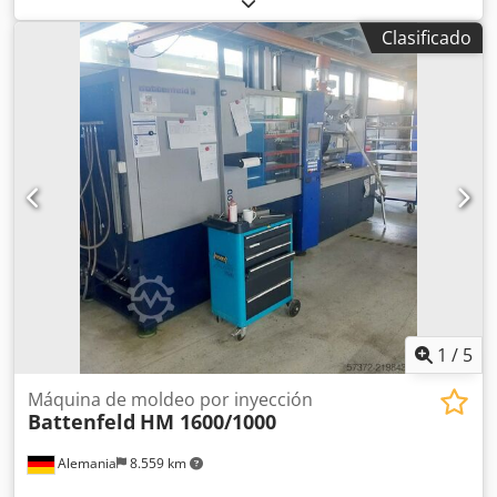
marcha - completamente funcionalEntrada: 18,03 mm
Clasificado
Centro: 18,01 mm Salida: 18,02 mm Volumen de carrera:
22,9 cm³ Presión de inyección: 2593 bar Fabricante:
Battenfeld Tipo: Ø 18 mm, IU60 vertical Referencia:
100WW548 Estado: usado
1
/
5
Máquina de moldeo por inyección
Battenfeld
HM 1600/1000
Alemania
8.559 km