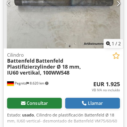
1
/
2
Cilindro
Battenfeld
Battenfeld
Plastifizierzylinder Ø 18 mm,
IU60 vertikal, 100WW548
EUR 1.925
Pegnitz
8.620 km
VB IVA no incluído
Consultar
Llamar
Estado:
usado
, Cilindro de plastificación Battenfeld Ø 18
mm, IU60 vertical- desmontado de Battenfeld VM75/60/60
R1040 Djdpfx Aorr Efrsf Asck - desmontado de máquina en