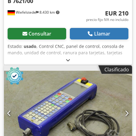
B 7621/00
EUR 210
Wiefelstede
8.430 km
precio fijo IVA no incluído
Consultar
Llamar
Estado:
usado
, Control CNC, panel de control, consola de
mando, unidad de control, ranura para tarjetas, tarjetas
de control, control MC3, tarjetas de conexión, placas de
circuito impreso, módulo de válvula, amplificador de
Clasificado
válvula, placa de circuito, tarjeta de distribución analógica,
placa de circuito de distribución, amplificador de válvula -
Fabricante: Bachmann, módulo electrónico amplificador de
válvula de máquina de inyección Battenfeld -Tipo: CPPV
200 S B 7621/00 Dedpog Tizxjfx Af Ajck -Cantidad: 1 módulo
disponible -Precio: por unidad -Dimensiones: 125/85/30
mm (alto) -Peso: 0,2 kg/unidad