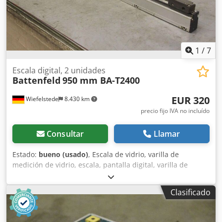
nuestra empresa en Łódź. Precio: A petición
1
/
7
Escala digital, 2 unidades
Battenfeld
950 mm BA-T2400
EUR 320
Wiefelstede
8.430 km
precio fijo IVA no incluído
Consultar
Llamar
Estado:
bueno (usado)
, Escala de vidrio, varilla de
medición de vidrio, escala, pantalla digital, varilla de
medición, sistema de medición de longitud, dispositivo de
medición de longitud, escala lineal, indicador de posición,
Clasificado
escalas digitales, escala digital para pantalla digital,
sensor lineal, codificador lineal -Dispositivo de medición
de longitud: procedente de una máquina de moldeo por