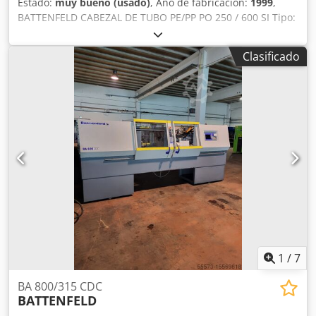
Estado:
muy bueno (usado)
, Año de fabricación:
1999
,
BATTENFELD CABEZAL DE TUBO PE/PP PO 250 / 600 SI Tipo:
PO 250/600 SI. Cesta de tamiz Año de fabricación: 1999
Aplicación: Tubos de PE, tubos de PP Diámetro máximo:
Clasificado
250 mm Producción: 600 kg/h Poco uso Estado: Muy bueno,
necesita limpieza Incluye co-extrusora Extrudex EN 25 año
2007 para tiras de color La instalación es de mi propiedad
Ubicación: Dsdjvy It Topfx Af Aock Sachal
Extrusionsmaschinen Bahnhofstr 6 D-26345 Bockhorn-
Grabstede
1
/
7
BA 800/315 CDC
BATTENFELD