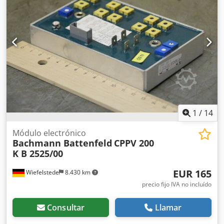
inyección Battenfeld BA-T2400, 2 unidades -Longitud de
medición: aprox. 950 mm -Precio/Venta: completo -
Dimensiones: 1060/35/A85 mm -Peso: 4 kg/unidad Dedpfx
Ajgzwxhof Asck
1
/
14
Módulo electrónico
Bachmann Battenfeld
CPPV 200
K B 2525/00
EUR 165
Wiefelstede
8.430 km
precio fijo IVA no incluído
Consultar
Llamar