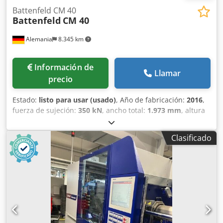
Battenfeld CM 40
Battenfeld
CM 40
Alemania
8.345 km
Información de
Llamar
precio
Estado:
listo para usar (usado)
, Año de fabricación:
2016
,
fuerza de sujeción:
350 kN
, ancho total:
1.973 mm
, altura
total:
3.040 mm
, peso total:
5.200 kg
, longitud del
producto (máx.):
1.300 mm
, Máquina de moldeo por
Clasificado
inyección vertical fabricada en 2016. Esta Battenfeld CM 40
tiene un peso de 5200 kg y una altura de trabajo de 1000
mm. La máquina está equipada con un robusto sistema de
seguridad que garantiza la seguridad operativa. Si busca
obtener una capacidad de moldeo por inyección de alta
calidad, considere la máquina Battenfeld CM 40 que
tenemos a la venta. Póngase en contacto con nosotros para
obtener más detalles. Dsdpfx Ajztdwwof Asck - Presión del