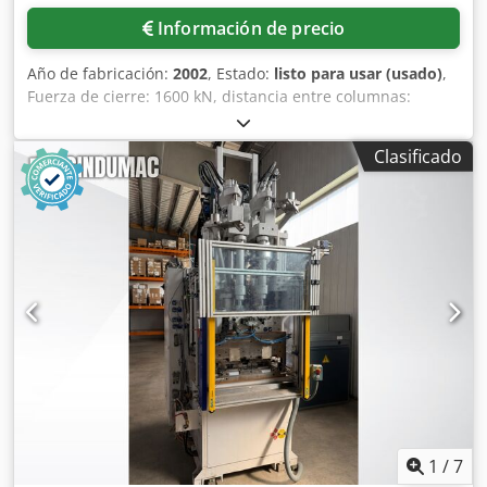
Información de precio
Año de fabricación:
2002
, Estado:
listo para usar (usado)
,
Fuerza de cierre: 1600 kN, distancia entre columnas:
570x520 mm, dimensiones de las placas de sujeción:
810x805 mm, diámetro máximo del molde: 804 mm,
Clasificado
diámetro de la mesa giratoria: 735 mm, altura mínima de
instalación: 300 mm, carrera de apertura: 650 mm, fuerza
de apertura: 84 kN, diámetro de columnas: 80 mm, paso
libre máximo: 950 mm, fuerza del expulsor: 41,2 kN,
carrera del expulsor: 200 mm, volumen del depósito de
aceite: 400 l, potencia estándar de accionamiento: 37 kW,
presión hidráulica de servicio: 240 bar, control: Battenfeld
Unilog B4, peso: 7,8 t. Es posible la inspección in situ.
Dcodpfx Afjy T Sdzs Ajk
1
/
7