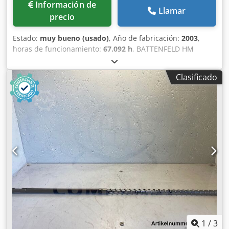
Información de
Llamar
precio
Estado:
muy bueno (usado)
, Año de fabricación:
2003
,
horas de funcionamiento:
67.092 h
, BATTENFELD HM
10000-9200 Fabricante: BATTENFELD Modelo: HM 10000-
9200 Control: UNILOG B4 Año de fabricación: 2003 Horas
Clasificado
de funcionamiento: 67.092 h Datos técnicos del lado de
cierre Fuerza de cierre: 10.000 kN Espacio libre entre
columnas (h x v): 1.120 x 1.400 mm Dimensiones de las
placas (h x v): 1.960 x 1.690 mm Altura mínima del molde:
550 mm Altura máxima del molde: 1.020 mm Distancia
máxima entre placas: 2.120 mm Carrera de apertura: 1.100
mm Carrera del expulsor: 300 mm Fuerza del expulsor: 118
kN Diámetro de centrado de placa móvil: 250 mm Diámetro
de centrado de placa fija: 315 mm Datos técnicos del lado
de inyección Dcjdpfx Ajx Up Rhof Ask Diámetro de husillo:
120 mm Volumen de inyección: 5.655 ccm Presión de
inyección: 1.632 bar Relación longitud/diámetro del
husillo: 22 l/d Carrera del husillo: 500 mm Velocidad de
giro del husillo: 130 min⁻¹ Par de giro del husillo: 11.370
1
/
3