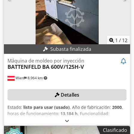
1,5 x 2,1 m
1
/
12
Subasta finalizada
Máquina de moldeo por inyección
BATTENFELD
BA 600V/125H-V
Wien
8.964 km
Detalles
Estado:
listo para usar (usado)
, Año de fabricación:
2000
,
horas de funcionamiento:
13.184 h
, Funcionalidad:
totalmente funcional
, fuerza de sujeción:
588 kN
,
diámetro del tornillo:
30 mm
, peso de inyección:
77 g
, ¡Sin
Clasificado
precio mínimo – venta garantizada al mejor postor!