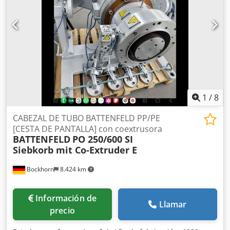
1
/
8
CABEZAL DE TUBO BATTENFELD PP/PE
[CESTA DE PANTALLA] con coextrusora
BATTENFELD
PO 250/600 SI
Siebkorb mit Co-Extruder E
Bockhorn
8.424 km
Información de
Llamar
precio