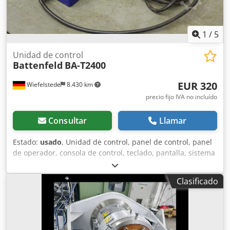
1
/
5
Unidad de control
Battenfeld
BA-T2400
EUR 320
Wiefelstede
8.430 km
precio fijo IVA no incluído
Consultar
Llamar
Estado:
usado
, Unidad de control, panel de control, panel
de operador, consola de control, teclado, pantalla, sistema
de control, terminal portátil -Fabricante: Battenfeld,
unidad de control procedente de una máquina de
Clasificado
inyección BA-T2400 -Dimensiones: 380/120/85 mm (alto)
Dodpfogypvlsx Af Aeck -Peso: 1,7 kg