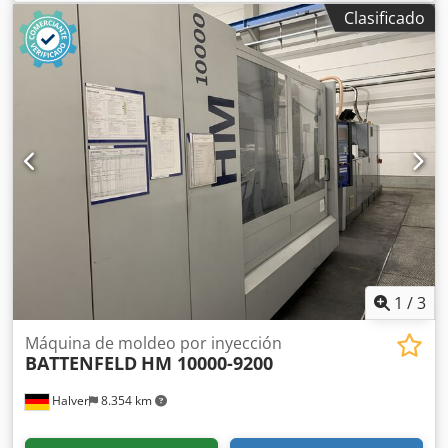
138855-100
, Venta solo dentro de Europa, incluida
Clasificado
Turquía. Precio sin embalaje; condición de entrega: FCA
(ubicación de la máquina). ===== Consulte la hoja técnica
adjunta para obtener los datos técnicos. Queda excluido
cualquier derecho de garantía. No asumimos
responsabilidad por la exactitud de los datos técnicos o el
año de fabricación, la integridad de los accesorios y
equipos de herramientas, ni el cumplimiento de todos los
requisitos de seguridad y protección ambiental
especificados en la normativa de prevención de
accidentes. No se vende a particulares. Dedoy Dgl Uspfx Af
Asck
1
/
3
Máquina de moldeo por inyección
BATTENFELD
HM 10000-9200
Halver
8.354 km