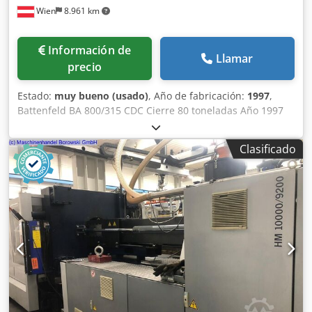
Wien
8.961 km
Información de
Llamar
precio
Estado:
muy bueno (usado)
, Año de fabricación:
1997
,
Battenfeld BA 800/315 CDC Cierre 80 toneladas Año 1997
Anchura 40 mm Distancia entre tirantes 37x42 Dcjdpfx Aor
Nf R Ijf Aok
Clasificado