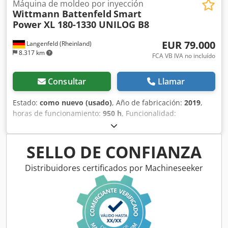
Máquina de moldeo por inyección
Wittmann Battenfeld
Smart
Power XL 180-1330 UNILOG B8
EUR 79.000
Langenfeld (Rheinland)
8.317 km
FCA VB IVA no incluído
Consultar
Llamar
Estado:
como nuevo (usado)
, Año de fabricación:
2019
,
horas de funcionamiento:
950 h
, Funcionalidad:
totalmente funcional
, fuerza de sujeción:
1.800 kN
,
diámetro del tornillo:
55 mm
, espacio libre entre las
columnas:
710 mm
, volumen de desplazamiento:
653 cm³
,
SELLO DE CONFIANZA
presión de inyección:
2.041 bar
, altura del molde (mín.):
300 mm
, golpe de apertura:
650 mm
, longitud total:
5.500
Distribuidores certificados por Machineseeker
mm
, ancho total:
1.800 mm
, altura total:
2.300 mm
, peso
total:
10.500 kg
, Máquina de moldeo por inyección para
procesamiento de PVC rígido. Una conversión para
procesar PS/PP/PA, etc., puede ofrecerse bajo consulta.
Número de stock: 503679 Fabricante: Wittmann Battenfeld