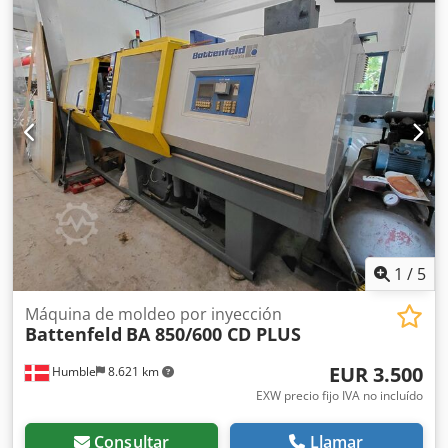
1
/
5
Máquina de moldeo por inyección
Battenfeld
BA 850/600 CD PLUS
EUR 3.500
Humble
8.621 km
EXW precio fijo IVA no incluído
Consultar
Llamar