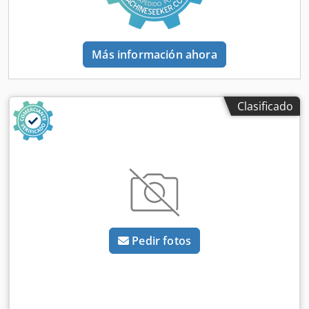
Modelo: Smart Power XL 180-1330 Control: UNILOG B8 Año
de fabricación: 2019 Horas de funcionamiento: 950 h
Dodpfjzgt Ifox Af Aock Fuerza de cierre: 1800 kN Distancia
entre columnas (h x v): 710 x 660 mm Tamaño de plato (h x
Más información ahora
v): 950 x 955 mm Altura de instalación mínima: 300 mm
Distancia máxima entre platos: 950 mm Carrera de
apertura: 650 mm Diámetro del husillo: 55 mm Volumen
de inyección: 653 ccm Presión de inyección: 2041 bar
Clasificado
Equipamiento: Texto de pantalla en alemán Toma CEE 16A
2 tiradores de núcleo hidráulicos 1 válvula de aire
Máquina con tolva de material Unidad de inyección para
PVC rígido (PVC-H) Toma Schuko 10A Dimensiones de la
máquina (LxAnxAl): 5,5m x 1,8m x 2,3m Peso total: 10.500
kg
Pedir fotos