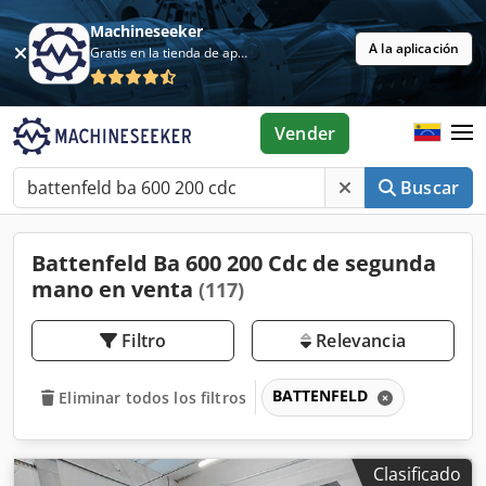
Machineseeker
A la aplicación
Gratis en la tienda de aplicaciones
Vender
Buscar
Battenfeld Ba 600 200 Cdc de segunda
mano en venta
(117)
Filtro
Relevancia
BATTENFELD
Eliminar todos los filtros
Clasificado