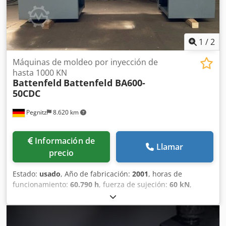
1
/
2
Máquinas de moldeo por inyección de
hasta 1000 KN
Battenfeld
Battenfeld BA600-
50CDC
Pegnitz
8.620 km
Información de
Llamar
precio
Estado:
usado
, Año de fabricación:
2001
, horas de
funcionamiento:
60.790 h
, fuerza de sujeción:
60 kN
,
volumen de desplazamiento:
224 cm³
, presión de
inyección:
2.224 bar
, peso total:
3.350 kg
, diámetro del
transportador de tornillo:
18 mm
, Altura mínima de