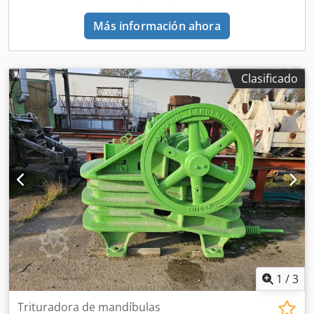
Más información ahora
Clasificado
1
/
3
Trituradora de mandíbulas