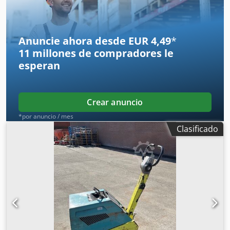
IVA. ¡Disponibles varias unidades en stock!
Anuncie ahora desde EUR 4,49
*
11 millones de compradores
le
esperan
Crear anuncio
*por anuncio / mes
Clasificado