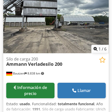
1
/
6
Silo de carga 200
Ammann
Verladesilo 200
Bautzen
8.838 km
Información de
Llamar
precio
Estado:
usado
, Funcionalidad:
totalmente funcional
, Año
de fabricación:
1991
, Silo de carga usado Fabricante: Ulrich