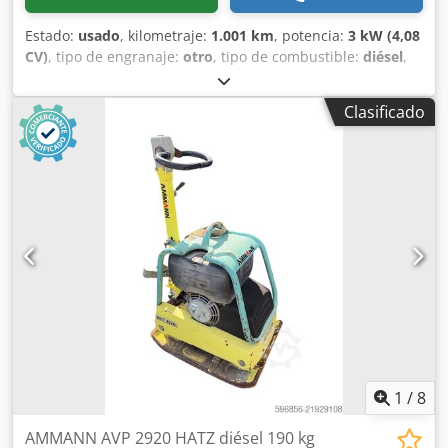
Estado:
usado
, kilometraje:
1.001 km
, potencia:
3 kW (4,08
CV)
, tipo de engranaje:
otro
, tipo de combustible:
diésel
,
color:
amarillo
, peso en vacío:
111 kg
, primer registro:
01/2006
, Año de fabricación:
2006
, cabina del conductor:
Clasificado
otro
, Ubicación del vehículo: Bovenden, ¡Motor diésel Hatz!
INFORMACIÓN SOBRE ACCESORIOS SIN GARANTÍA, sujeta
a cambios, venta previa y errores reservados. Dkodpoxy Sw
Sefx Aifor
1
/
8
AMMANN AVP 2920 HATZ diésel 190 kg