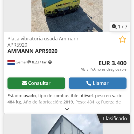
1
/
7
Placa vibratoria usada Ammann
APR5920
AMMANN
APR5920
EUR 3.400
Gemert
8.237 km
VB El IVA no es desglosable
Consultar
Llamar
Estado:
usado
, tipo de combustible:
diésel
, peso en vacío:
484 kg
, Año de fabricación:
2019
, Peso: 484 kg Fuerza de
impacto: 59 kN Motor diésel, 1 cilindro Hatz (1b40) Marcha
adelante/marcha atrás. Arranque eléctrico. Ancho de la
Clasificado
placa: 60 cm Precio por unidad: 3.400 €, sin IVA. Dedsxw H
Hcepfx Aifjkr ¡Varias unidades en stock!