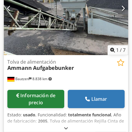
1
/
7
Tolva de alimentación
Ammann
Aufgabebunker
Bautzen
8.838 km
Información de
Llamar
precio
Estado:
usado
, Funcionalidad:
totalmente funcional
, Año
de fabricación:
2005
, Tolva de alimentación Rejilla Cinta de
extracción Cinta transportadora de 12 m con banda de 650