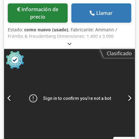
Información de
Llamar
precio
Estado:
como nuevo (usado)
, Fabricante: Ammann /
Främbs & Freudenberg Dimensiones: 1.400 x 3.000
Dksdpfxog Snuto Aifer Incluye: – Sistema de transmisión –
Árboles de transmisión – Elementos de suspensión La
Clasificado
máquina de cribado ha sido reacondicionada, granallada y
pintada.