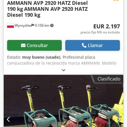
AMMANN AVP 2920 HATZ Diesel
190 kg
AMMANN AVP 2920 HATZ
Diesel 190 kg
EUR 2.197
Wymysłów
9.106 km
precio fijo IVA no incluído
Consultar
Llamar
Estado:
muy bueno (usado)
, Profesional placa
compactadora de la reconocida marca AMMANN. Modelo
AVP 2920 equipado con un fiable motor diésel HATZ de 5
kW. La máquina está destinada a trabajos profesionales de
Clasificado
pavimentación, construcción de carreteras, así como para
la compactación de suelos, adoquines, lechos de arena y
asfalto. Equipo completamente mecánico, robusta
construcción alemana. Condición visual acorde con las
fotos: desgaste normal por uso. Djdoy Sifyspfx Aifekr Datos
técnicos: • Fabricante: AMMANN • Modelo: AVP 2920 • Año
de fabricación: 1999 • Motor: HATZ Diesel • Tipo de motor:
1B30-6 • Potencia: 5 kW • Peso operativo: 190 kg • Arranque