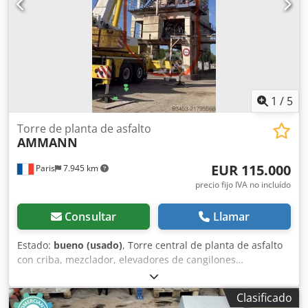
1
/
5
Torre de planta de asfalto
AMMANN
EUR 115.000
Paris
7.945 km
precio fijo IVA no incluído
Consultar
Llamar
Estado:
bueno (usado)
, Torre central de planta de asfalto
con criba, mezclador, elevadores de cangilones…
Capacidad: 160 toneladas/hora Dkedpfsy Hf Duex Aifer
Clasificado