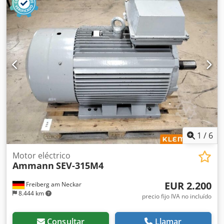
1
/
6
Motor eléctrico
Ammann
SEV-315M4
EUR 2.200
Freiberg am Neckar
8.444 km
precio fijo IVA no incluído
Consultar
Llamar