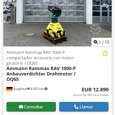
1
/
15
Ammann Rammax RAV 1000-P
compactador accesorio con motor
giratorio / OQ65
Ammann
Rammax RAV 1000-P
Anbauverdichter Drehmotor /
OQ65
EUR 12.890
Burghaun
8.502 km
precio fijo IVA no incluído
Consultar
Llamar