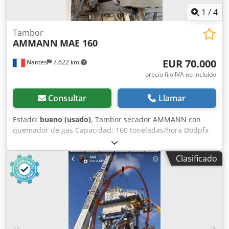
1
/
4
Tambor
AMMANN
MAE 160
EUR 70.000
Nantes
7.622 km
precio fijo IVA no incluído
Consultar
Llamar
Estado:
bueno (usado)
, Tambor secador AMMANN con
quemador de gas Capacidad: 160 toneladas/hora Dodpfx
Aieywctzjfokr Año: 2006
Clasificado