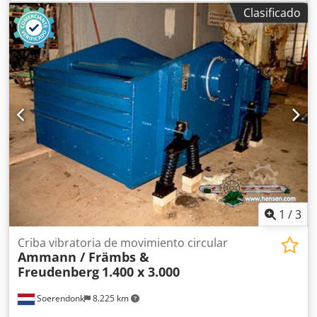
mm Dodozq Szrspfx Aifokr
Clasificado
1
/
3
Criba vibratoria de movimiento circular
Ammann / Främbs &
Freudenberg
1.400 x 3.000
Soerendonk
8.225 km