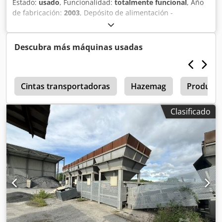
Estado:
usado
, Funcionalidad:
totalmente funcional
, Año
de fabricación:
2003
, Depósito de alimentación -
Superestructura -Rejilla -Cinta de descarga/transferencia -
Cinta transportadora Dkjdszq S Hzjpfx Aifor
Descubra más máquinas usadas
0
Cintas transportadoras
Hazemag
Product
Clasificado