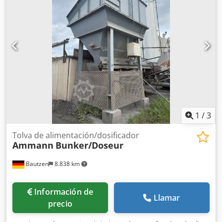
1
/
3
Tolva de alimentación/dosificador
Ammann
Bunker/Doseur
Bautzen
8.838 km
Información de
Llamar
precio