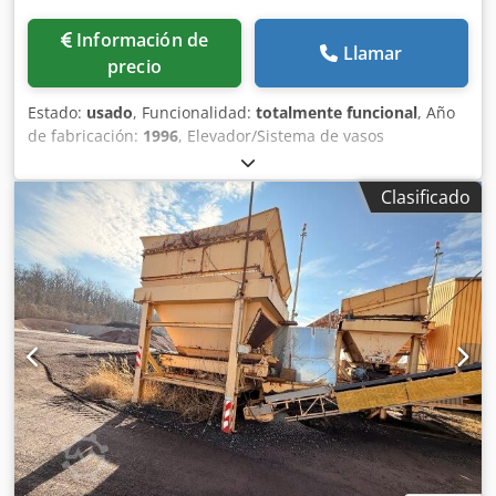
Información de
Llamar
precio
Estado:
usado
, Funcionalidad:
totalmente funcional
, Año
de fabricación:
1996
, Elevador/Sistema de vasos
Aplicación: transporte de material a granel mediante
control remoto Dodpfjzq S Dasx Aifekr Altura: 26 m
Clasificado