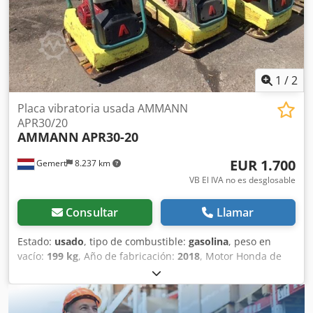
manual • Fabricado en Alemania Aplicaciones: •
Compactación de adoquines • Trabajos de pavimentación •
Trabajos viales • Compactación de suelos y lechos de arena
• Excavaciones y cimentaciones Estado: Máquina usada,
completa. Motor HATZ: unidad diésel duradera y valorada.
1
/
2
Placa vibratoria usada AMMANN
APR30/20
AMMANN
APR30-20
EUR 1.700
Gemert
8.237 km
VB El IVA no es desglosable
Consultar
Llamar
Estado:
usado
, tipo de combustible:
gasolina
, peso en
vacío:
199 kg
, Año de fabricación:
2018
, Motor Honda de
gasolina. Arranque manual. Peso: 199 kg Djdjxw H Hvepfx
Aifekr Fuerza de impacto: 30 kN Ancho de la placa: 50 cm
Movimiento hacia adelante/hacia atrás. Precio: 1.700 €, sin