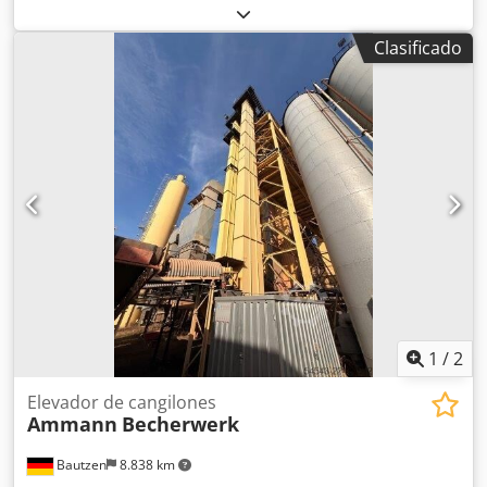
Volumen total: 200 toneladas -Transportador de cubetas -
Torno elevador Djdpfx Aszq S Ewjifokr -Instalación eléctrica
Clasificado
1
/
2
Elevador de cangilones
Ammann
Becherwerk
Bautzen
8.838 km