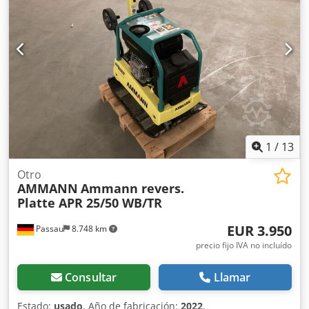
1
/
13
Otro
AMMANN
Ammann revers.
Platte APR 25/50 WB/TR
EUR 3.950
Passau
8.748 km
precio fijo IVA no incluído
Consultar
Llamar
Estado:
usado
, Año de fabricación:
2022
,