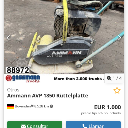
1
/
4
Otros
Ammann
AVP 1850 Rüttelplatte
EUR 1.000
Bovenden
8.528 km
precio fijo IVA no incluído
Consultar
Llamar