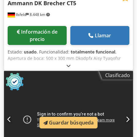
Ammann
DK Brecher CT5
Ilsfeld
8.448 km
Información de
Llamar
precio
Estado:
usado
, Funcionalidad:
totalmente funcional
,
Apertura de boca: 500 x 300 mm Dkodpfx Aisy Tyaqofsr
Abertura de separación: 30 - 80 mm Peso: 6.100 kg
Requisito de potencia: 22 kW La máquina ha sido
Clasificado
completamente reacondicionada en el taller, equipada con
nuevas mandíbulas de trituración y nuevas cuñas
laterales.
Guardar búsqueda