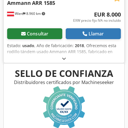
Ammann
ARR 1585
EUR 8.000
Wien
8.960 km
EXW precio fijo IVA no incluído
Consultar
Llamar
Estado:
usado
, Año de fabricación:
2018
, Ofrecemos esta
rodillo tándem usado Ammann ARR 1585, fabricado en
2018. Tipo: ARR 1585 Número de serie: 558D063 Peso en
funcionamiento: 1.395 kg Dodpfxszddcpe Aifjkr Peso
máximo: 1.405 kg Potencia nominal: 13,2 kW Año de
SELLO DE CONFIANZA
fabricación: 2018 Si tiene alguna pregunta o necesita más
información, no dude en enviarnos un mensaje o
Distribuidores certificados por Machineseeker
llamarnos.