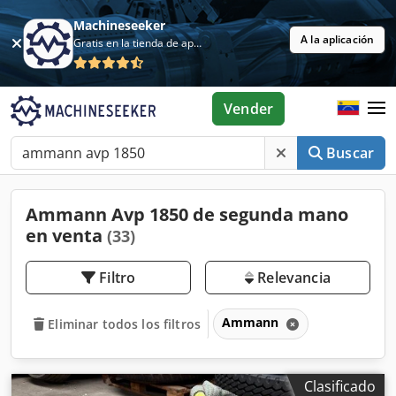
Machineseeker
A la aplicación
Gratis en la tienda de aplicaciones
Vender
Buscar
Ammann Avp 1850 de segunda mano
en venta
(33)
Filtro
Relevancia
Ammann
Eliminar todos los filtros
Clasificado