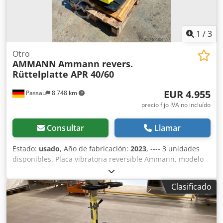
1
/
3
Otro
AMMANN
Ammann revers.
Rüttelplatte APR 40/60
EUR 4.955
Passau
8.748 km
precio fijo IVA no incluído
Consultar
Llamar
Estado:
usado
, Año de fabricación:
2023
, ---- 3 unidades
disponibles. Placa vibratoria reversible Ammann, modelo
APR 40/60 N.º de equipo: 100563147 Dkodozkzzbspfx Aifjr
Año de fabricación: 2023 Placa vibratoria reversible
Clasificado
Ammann, modelo APR 40/60 N.º de equipo: 100563148 Año
de fabricación: 2023 Datos técnicos: Motor: Hatz / Diésel
Peso de la máquina: 284 kg Anchura de compactación: 600
mm