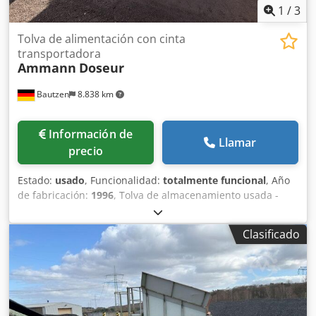
1
/
3
Tolva de alimentación con cinta
transportadora
Ammann
Doseur
Bautzen
8.838 km
Información de
Llamar
precio
Estado:
usado
, Funcionalidad:
totalmente funcional
, Año
de fabricación:
1996
, Tolva de almacenamiento usada -
Cinta de descarga -Cinta transportadora Dkjdpfjzq S Avox
Aifsr
Clasificado