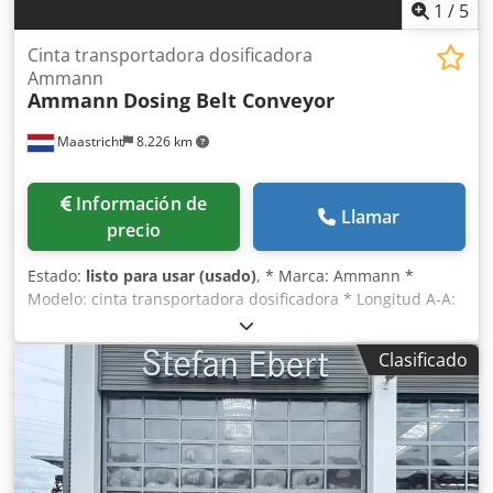
1
/
5
Cinta transportadora dosificadora
Ammann
Ammann
Dosing Belt Conveyor
Maastricht
8.226 km
Información de
Llamar
precio
Estado:
listo para usar (usado)
, * Marca: Ammann *
Modelo: cinta transportadora dosificadora * Longitud A-A:
1700 mm * Ancho de banda: 650 mm Djdpsywm I Njfx
Aifokr * Accionamiento: motorreductor de 1,5 kW * En
Clasificado
stock: 6 unidades.