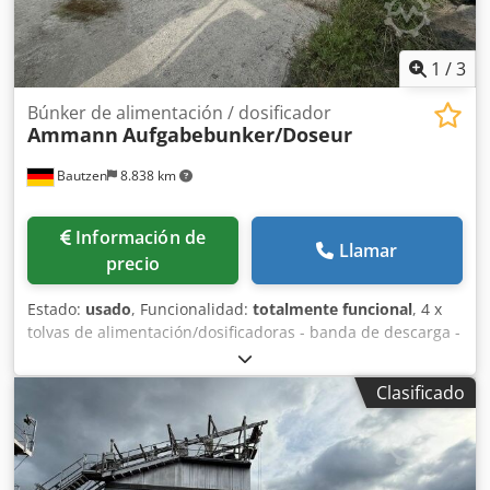
1
/
3
Búnker de alimentación / dosificador
Ammann
Aufgabebunker/Doseur
Bautzen
8.838 km
Información de
Llamar
precio
Estado:
usado
, Funcionalidad:
totalmente funcional
, 4 x
tolvas de alimentación/dosificadoras - banda de descarga -
banda transportadora/banda de transferencia - instalación
eléctrica, en caso de existir Dedpfx Aozq S Hueifokr
Clasificado