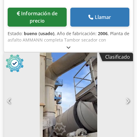
Información de
Llamar
precio
Estado:
bueno (usado)
, Año de fabricación:
2006
, Planta de
asfalto AMMANN completa Tambor secador con
quemador: 2006 Filtro: 2014 Automatización ERMIIS: 2013
Capacidad: 160 toneladas/hora Máquina actualmente en
Clasificado
proceso de desmontaje Dkedpfx Aexqpvtoifsr