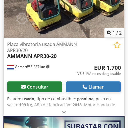
1
/
2
Placa vibratoria usada AMMANN
APR30/20
AMMANN
APR30-20
EUR 1.700
Gemert
8.237 km
VB El IVA no es desglosable
Consultar
Llamar
Estado:
usado
, tipo de combustible:
gasolina
, peso en
vacío:
199 kg
, Año de fabricación:
2018
, Motor Honda de
gasolina. Arranque manual. Peso: 199 kg Fuerza de
impacto: 30 kN Ancho de la placa: 50 cm Movimiento hacia
adelante/hacia atrás. Precio: 1.700 €, sin IVA. Dksdpfsxw H