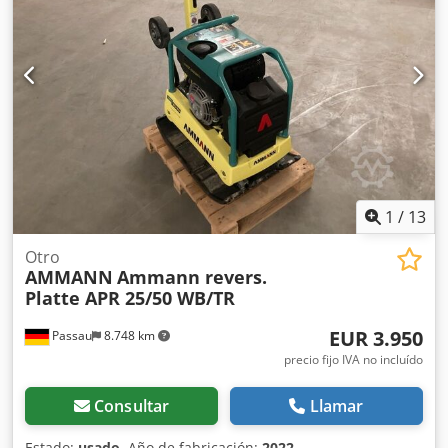
mm
1
/
13
Otro
AMMANN
Ammann revers.
Platte APR 25/50 WB/TR
EUR 3.950
Passau
8.748 km
precio fijo IVA no incluído
Consultar
Llamar
Estado:
usado
, Año de fabricación:
2022
,