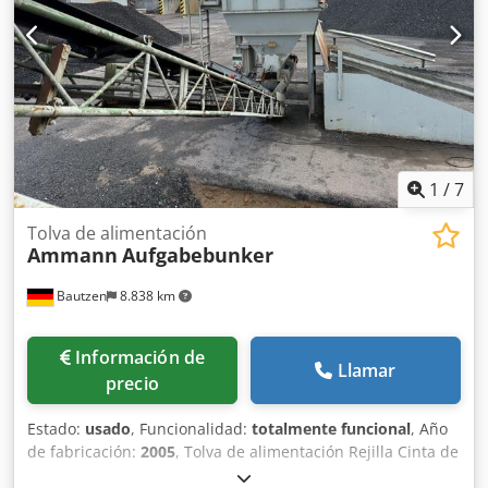
1
/
7
Tolva de alimentación
Ammann
Aufgabebunker
Bautzen
8.838 km
Información de
Llamar
precio
Estado:
usado
, Funcionalidad:
totalmente funcional
, Año
de fabricación:
2005
, Tolva de alimentación Rejilla Cinta de
extracción Djdpfxezq Szro Ac Ujkr Cinta transportadora de