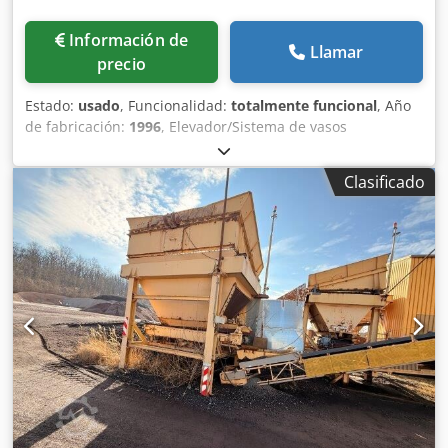
Información de
Llamar
precio
Estado:
usado
, Funcionalidad:
totalmente funcional
, Año
de fabricación:
1996
, Elevador/Sistema de vasos
Aplicación: transporte de material a granel mediante
control remoto Altura: 26 m Dodpfszq S Dajx Ac Uskr
Clasificado