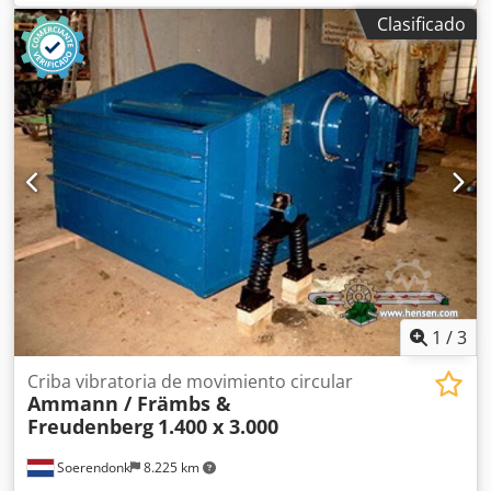
12 m con banda de 650 mm
Clasificado
1
/
3
Criba vibratoria de movimiento circular
Ammann / Främbs &
Freudenberg
1.400 x 3.000
Soerendonk
8.225 km