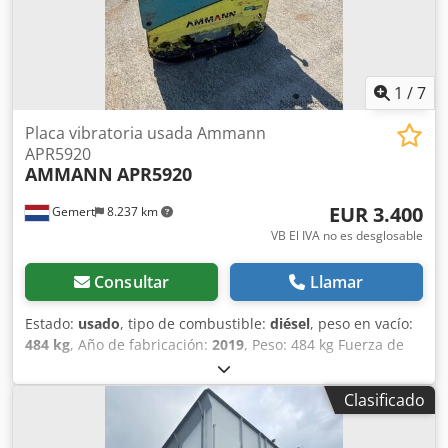
1
/
7
Placa vibratoria usada Ammann
APR5920
AMMANN
APR5920
EUR 3.400
Gemert
8.237 km
VB El IVA no es desglosable
Consultar
Llamar
Estado:
usado
, tipo de combustible:
diésel
, peso en vacío:
484 kg
, Año de fabricación:
2019
, Peso: 484 kg Fuerza de
impacto: 59 kN Motor diésel, 1 cilindro Hatz (1b40) Marcha
adelante/marcha atrás. Arranque eléctrico. Ancho de la
Clasificado
placa: 60 cm Dkodpfx Acjxw H Hco Uer Precio por unidad:
3.400 €, sin IVA. ¡Varias unidades en stock!