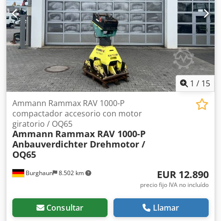
1
/
15
Ammann Rammax RAV 1000-P
compactador accesorio con motor
giratorio / OQ65
Ammann
Rammax RAV 1000-P
Anbauverdichter Drehmotor /
OQ65
EUR 12.890
Burghaun
8.502 km
precio fijo IVA no incluído
Consultar
Llamar