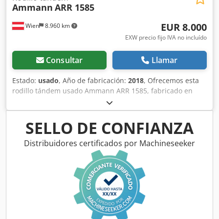
Ammann
ARR 1585
EUR 8.000
Wien
8.960 km
EXW precio fijo IVA no incluído
Consultar
Llamar
Estado:
usado
, Año de fabricación:
2018
, Ofrecemos esta
rodillo tándem usado Ammann ARR 1585, fabricado en
2018. Tipo: ARR 1585 Número de serie: 558D063 Peso en
funcionamiento: 1.395 kg Peso máximo: 1.405 kg Potencia
nominal: 13,2 kW Dkodpfx Ajzddcpec Uer Año de
SELLO DE CONFIANZA
fabricación: 2018 Si tiene alguna pregunta o necesita más
información, no dude en enviarnos un mensaje o
Distribuidores certificados por Machineseeker
llamarnos.