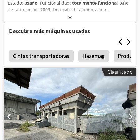
Estado:
usado
, Funcionalidad:
totalmente funcional
, Año
de fabricación:
2003
, Depósito de alimentación -
Superestructura -Rejilla -Cinta de descarga/transferencia
Dksdpfx Acezq S Hzs Uor -Cinta transportadora
Descubra más máquinas usadas
0
Cintas transportadoras
Hazemag
Product
Clasificado