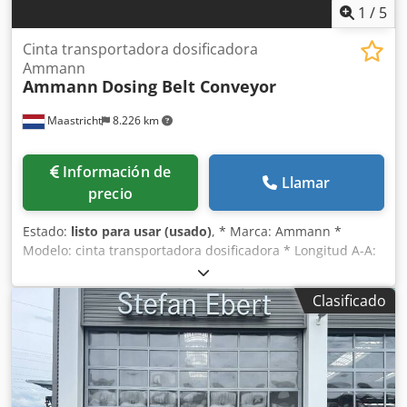
1
/
5
Cinta transportadora dosificadora
Ammann
Ammann
Dosing Belt Conveyor
Maastricht
8.226 km
Información de
Llamar
precio
Estado:
listo para usar (usado)
, * Marca: Ammann *
Modelo: cinta transportadora dosificadora * Longitud A-A:
1700 mm * Ancho de banda: 650 mm * Accionamiento:
motorreductor de 1,5 kW * En stock: 6 unidades. Dkedpfx
Clasificado
Asywm I Njc Ujr