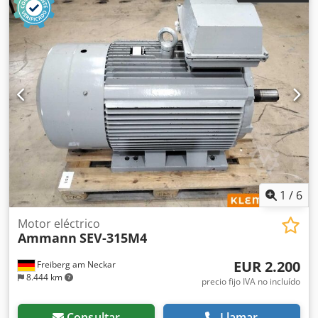
1
/
6
Motor eléctrico
Ammann
SEV-315M4
EUR 2.200
Freiberg am Neckar
8.444 km
precio fijo IVA no incluído
Consultar
Llamar