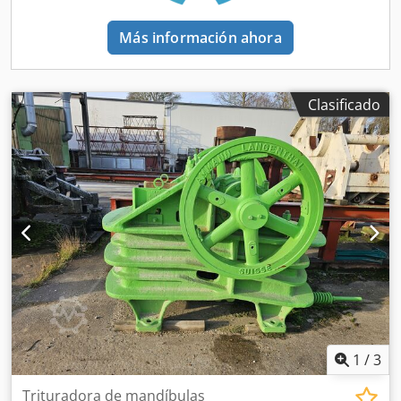
Más información ahora
Clasificado
1
/
3
Trituradora de mandíbulas