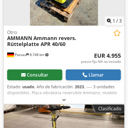
1
/
3
Otro
AMMANN
Ammann revers.
Rüttelplatte APR 40/60
EUR 4.955
Passau
8.748 km
precio fijo IVA no incluído
Consultar
Llamar
Estado:
usado
, Año de fabricación:
2023
, ---- 3 unidades
disponibles. Placa vibratoria reversible Ammann, modelo
APR 40/60 N.º de equipo: 100563147 Año de fabricación:
2023 Placa vibratoria reversible Ammann, modelo APR
Clasificado
40/60 N.º de equipo: 100563148 Año de fabricación: 2023
Datos técnicos: Dsdpfx Aszkzzbsc Ujkr Motor: Hatz / Diésel
Peso de la máquina: 284 kg Anchura de compactación: 600