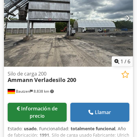
1
/
6
Silo de carga 200
Ammann
Verladesilo 200
Bautzen
8.838 km
Información de
Llamar
precio
Estado:
usado
, Funcionalidad:
totalmente funcional
, Año
de fabricación:
1991
, Silo de carga usado Fabricante: Ulrich