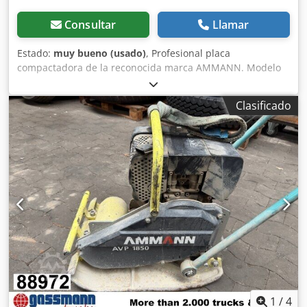
Consultar
Llamar
Estado:
muy bueno (usado)
, Profesional placa
compactadora de la reconocida marca AMMANN. Modelo
AVP 2920 equipado con un fiable motor diésel HATZ de 5
kW. La máquina está destinada a trabajos profesionales de
Clasificado
pavimentación, construcción de carreteras, así como para
la compactación de suelos, adoquines, lechos de arena y
asfalto. Equipo completamente mecánico, robusta
construcción alemana. Condición visual acorde con las
fotos: desgaste normal por uso. Datos técnicos: •
Fabricante: AMMANN • Modelo: AVP 2920 • Año de
fabricación: 1999 • Motor: HATZ Diesel Dedey Sifyjpfx Ac
Uskr • Tipo de motor: 1B30-6 • Potencia: 5 kW • Peso
operativo: 190 kg • Arranque manual • Fabricado en
Alemania Aplicaciones: • Compactación de adoquines •
Trabajos de pavimentación • Trabajos viales •
Compactación de suelos y lechos de arena • Excavaciones y
cimentaciones Estado: Máquina usada, completa. Motor
HATZ: unidad diésel duradera y valorada.
1
/
4