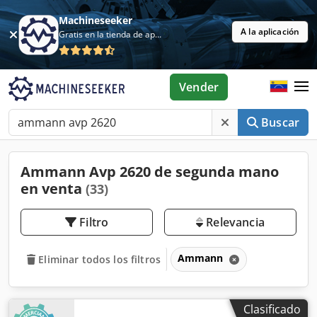
Machineseeker
A la aplicación
Gratis en la tienda de aplicaciones
Vender
Buscar
Ammann Avp 2620 de segunda mano
en venta
(33)
Filtro
Relevancia
Ammann
Eliminar todos los filtros
Clasificado