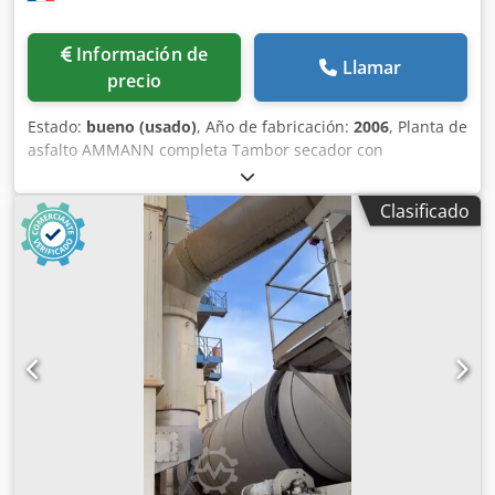
Información de
Llamar
precio
Estado:
bueno (usado)
, Año de fabricación:
2006
, Planta de
asfalto AMMANN completa Tambor secador con
quemador: 2006 Filtro: 2014 Automatización ERMIIS: 2013
Capacidad: 160 toneladas/hora Máquina actualmente en
Clasificado
proceso de desmontaje Dodpfexqpvtox Ac Uekr