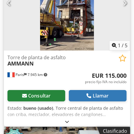
1
/
5
Torre de planta de asfalto
AMMANN
EUR 115.000
Paris
7.945 km
precio fijo IVA no incluído
Consultar
Llamar
Estado:
bueno (usado)
, Torre central de planta de asfalto
con criba, mezclador, elevadores de cangilones…
Capacidad: 160 toneladas/hora Dkedpfoy Hf Dujx Ac Usr
Clasificado