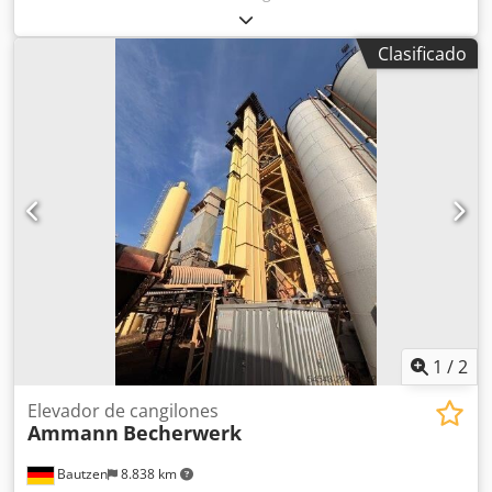
Volumen total: 200 toneladas -Transportador de cubetas
Dedpfx Acezq S Ewo Ujkr -Torno elevador -Instalación
Clasificado
eléctrica
1
/
2
Elevador de cangilones
Ammann
Becherwerk
Bautzen
8.838 km