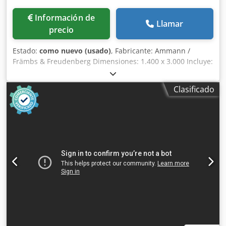
Información de
Llamar
precio
Estado:
como nuevo (usado)
, Fabricante: Ammann /
Främbs & Freudenberg Dimensiones: 1.400 x 3.000 Incluye:
Dkjdsg Snutjpfx Ac Uer – Sistema de transmisión – Árboles
de transmisión – Elementos de suspensión La máquina de
Clasificado
cribado ha sido reacondicionada, granallada y pintada.