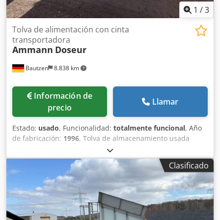
1
/
3
Tolva de alimentación con cinta
transportadora
Ammann
Doseur
Bautzen
8.838 km
Información de
Llamar
precio
Estado:
usado
, Funcionalidad:
totalmente funcional
, Año
de fabricación:
1996
, Tolva de almacenamiento usada
Dodjzq S Avjpfx Ac Uokr -Cinta de descarga -Cinta
transportadora
Clasificado