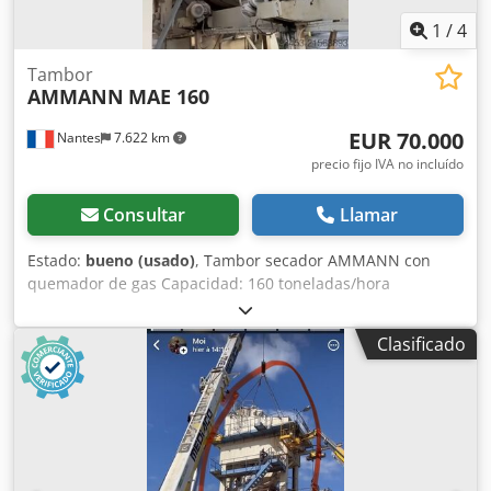
1
/
4
Tambor
AMMANN
MAE 160
EUR 70.000
Nantes
7.622 km
precio fijo IVA no incluído
Consultar
Llamar
Estado:
bueno (usado)
, Tambor secador AMMANN con
quemador de gas Capacidad: 160 toneladas/hora
Dodpeywctzofx Ac Uokr Año: 2006
Clasificado