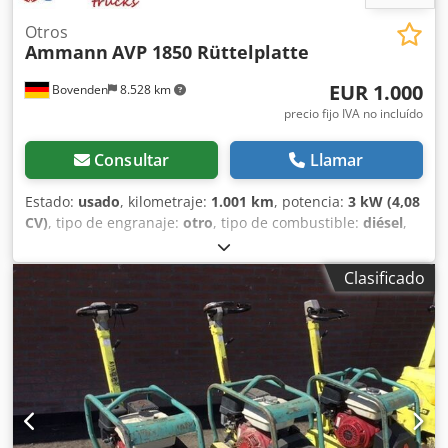
Otros
Ammann
AVP 1850 Rüttelplatte
EUR 1.000
Bovenden
8.528 km
precio fijo IVA no incluído
Consultar
Llamar
Estado:
usado
, kilometraje:
1.001 km
, potencia:
3 kW (4,08
CV)
, tipo de engranaje:
otro
, tipo de combustible:
diésel
,
color:
amarillo
, peso en vacío:
111 kg
, primer registro:
01/2006
, Año de fabricación:
2006
, cabina del conductor:
Clasificado
otro
, Ubicación del vehículo: Bovenden, ¡Motor diésel Hatz!
INFORMACIÓN SOBRE ACCESORIOS SIN GARANTÍA, sujeta
a cambios, venta previa y errores reservados. Dksdpfjxy Sw
Ssx Ac Uor