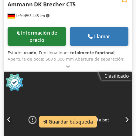
Ammann
DK Brecher CT5
Ilsfeld
8.448 km
Información de
Llamar
precio
Estado:
usado
, Funcionalidad:
totalmente funcional
,
Apertura de boca: 500 x 300 mm Abertura de separación:
30 - 80 mm Peso: 6.100 kg Dsdpfxsy Tyaqj Ac Uokr
Requisito de potencia: 22 kW La máquina ha sido
Clasificado
completamente reacondicionada en el taller, equipada con
nuevas mandíbulas de trituración y nuevas cuñas
laterales.
Guardar búsqueda