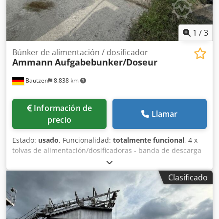
1
/
3
Búnker de alimentación / dosificador
Ammann
Aufgabebunker/Doseur
Bautzen
8.838 km
Información de
Llamar
precio
Estado:
usado
, Funcionalidad:
totalmente funcional
, 4 x
tolvas de alimentación/dosificadoras - banda de descarga
Dkjdpszq S Husfx Ac Uer - banda transportadora/banda de
transferencia - instalación eléctrica, en caso de existir
Clasificado