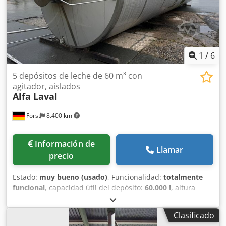
1
/
6
5 depósitos de leche de 60 m³ con
agitador, aislados
Alfa Laval
Forst
8.400 km
Información de
Llamar
precio
Estado:
muy bueno (usado)
, Funcionalidad:
totalmente
funcional
, capacidad útil del depósito:
60.000 l
, altura
total:
11.500 mm
, diámetro interior:
2.900 mm
, diámetro
exterior:
3.000 mm
, material de la pared:
acero
Clasificado
inoxidable
, Depósito agitador de acero inoxidable (V2A),