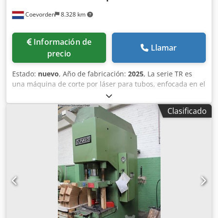
Coevorden
8.328 km
Información de
Llamar
precio
Estado:
nuevo
, Año de fabricación:
2025
, La serie TR es
una máquina de corte por láser para tubos, enfocada en el
procesamiento de tubos pesados. Utiliza un bastidor
horizontal tradicional con alta capacidad de carga y una
Clasificado
estructura de pórtico móvil, lo que le permite adaptarse a
diversas condiciones de corte complejas. Se utiliza
ampliamente en vigas de construcción, procesamiento de
tuberías e industria de estructuras metálicas. Máquina de
corte láser para tubos y perfiles de gran tamaño. Hasta
diámetro Perfil H hasta Longitud de tubo o perfil hasta 12
metros Cabezal láser según el espesor del material.
Credpfx Akjmxl S Ae Tef Potencia: 3-12kW Longitud máxima
de la materia prima: 12.500 mm Diámetro de tubo
redondo: Φ70-Φ680mm Lado de tubo cuadrado: □70*70-
□480*480mm Aceleración máxima: 0,5G El precio es EXW