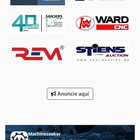
2500 bar Horas de funcionamiento: 38.035 h
Anuncie aquí
Machineseeker