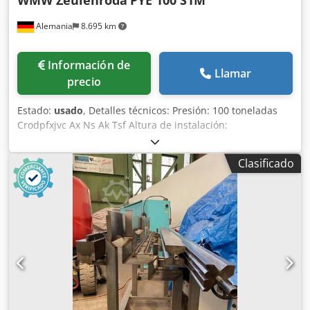
WMW Zeulenroda
PYE 100 S1M
Alemania
8.695 km
Información de
Llamar
precio
Estado:
usado
, Detalles técnicos: Presión: 100 toneladas
Crodpfxjvc Ax Ns Ak Tsf Altura de instalación:
Mesa/sobremesa: 800 mm Proyección: 360 mm Carrera del
cilindro: 500 mm Velocidad de avance: 200 m/s Velocidad
Clasificado
de retorno: 200 m/s Tamaño de la mesa: 750 x 560 x 90
mm Paso en la mesa: Ø 26 mm Superficie de sujeción del
cilindro: A x P: 530 x 400 mm Agujero del muñón en el
cilindro: Ø 50 mm Diámetro del cilindro: Ø 250 mm Altura
sobre el suelo: 720 mm Potencia total necesaria: 17,0 kW
Peso de la máquina aprox.: 5,5 toneladas Dimensiones de
la máquina aprox. LxAxA: 1,8 x 1,2 x 3,2 m