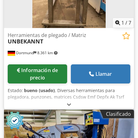
1
/
7
Herramientas de plegado / Matriz
UNBEKANNT
Dortmund
8.361 km
Información de
Llamar
precio
Estado:
bueno (usado)
, Diversas herramientas para
plegadora, punzones, matrices Csdsw Emf Depfx Ak Tsrf
Longitud de plegado 2500 + 3050 mm Siegfried Volz
Werkzeugmaschinen Rüschebrinkstr. 151-153 DE - 44143
Clasificado
Dortmund - Wambel