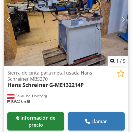
1
/
5
Sierra de cinta para metal usada Hans
Schreiner MBS270
Hans Schreiner
G-ME132214P
Pöllau bei Hartberg
8.922 km
Información de
Llamar
precio