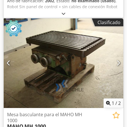
Año de fabricación:
2002
, Estado:
no examinado (usado)
,
Robot Sin panel de control + sin cables de conexión Robot
usado, no revisado. No se ofrece soporte técnico. No se ha
probado. Cjdpfx Aksgu U Ito Tjrf
Clasificado
1
/
2
Mesa basculante para el MAHO MH
1000
MAHO
MH 1000