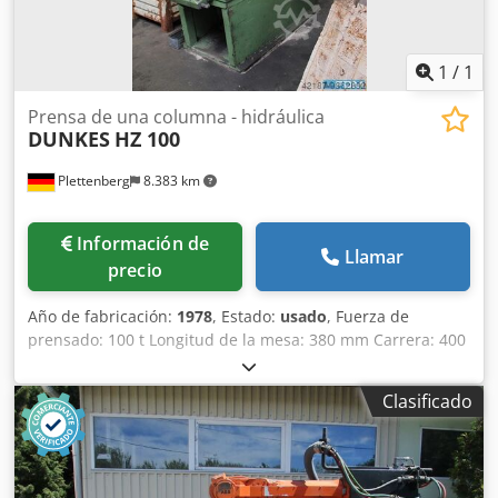
(stock en Europa), incluye cargado en camión. Transporte,
instalación, puesta en marcha, formación y contratos de
servicio anual disponibles bajo solicitud por un coste
1
/
1
adicional. La instalación y la formación siempre son
realizadas por nuestro equipo de servicio altamente
Prensa de una columna - hidráulica
DUNKES
HZ 100
cualificado en 3 ubicaciones en Europa: Países Bajos,
Alemania y Rumanía. Vendedor oficial CNC Top Ten bv
Plettenberg
8.383 km
Coevorden, Países Bajos
Información de
Llamar
precio
Año de fabricación:
1978
, Estado:
usado
, Fuerza de
prensado: 100 t Longitud de la mesa: 380 mm Carrera: 400
mm Potencia del motor: 22 kW Altura de instalación: 600
mm Cedpfx Akslp U Dpj Tsrf Superficie del pistón: 600x500
Clasificado
mm Superficie de la mesa: 720x600 mm Peso de la
máquina: aproximadamente 9 t Operación con ambas
manos, Desactivación de la carrera y de la fuerza, Tiempo
de prensado.