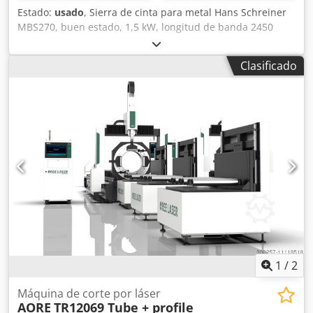
Estado:
usado
, Sierra de cinta para metal Hans Schreiner
MBS270, buen estado, 1,5 kW, longitud de banda 2450
mm, peso 227 kg Precios sujetos a cambios, errores,
erratas y omisiones exceptuados. Codpfxewzzgno Ak Tsrf
Clasificado
1
/
2
Máquina de corte por láser
AORE
TR12069 Tube + profile