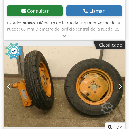
Consultar
Llamar
Estado:
nuevo
, Diámetro de la rueda: 120 mm Ancho de la
rueda: 60 mm Diámetro del orificio central de la rueda: 35
mm Dcjdpfx Ahofdl Evs Hek
Clasificado
1
/
4