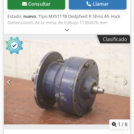
Consultar
Llamar
Estado:
nuevo
, Tipo MX5117B Dedpfxed R Shno Ah Hock
Dimensiones de la mesa de trabajo 1130x670 mm
Diámetro del husillo 35 mm Velocidad de rotación del
husillo 6000-8000-800-10000 rpm Espesor máximo de
Clasificado
trabajo 120 mm Potencia del motor 4 kW Salidas de
extracción de polvo 200x65, 200x80 mm Dimensiones de
transporte 1130x670x1100 mm Peso 325 kg
1
/
8