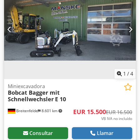
recomendada: 9300 rpm Velocidad a potencia máxima:
9000 rpm Cilindro: 1 Número de carreras: motor de 2
tiempos Emisiones de escape (CO2 EU V): 711 g/kWh Tipo
de propulsión: Gasolina Equipo de corte Max. Profundidad
de corte: 125 mm Diámetro máx. Diámetro del disco de
corte: 350 mm Diámetro de montaje: 25,4/20 mm Grosor
máx. del disco de corte Espesor del disco de corte: 5 mm
Velocidad máx.: 90 m/s Refrigerante: Húmedo
1
/
4
Miniexcavadora
Bobcat Bagger mit
Schnellwechsler
E 10
EUR 15.500
Breitenfelde
8.601 km
EUR 16.500
VB IVA no incluído
Consultar
Llamar