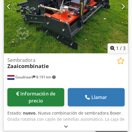
1
/
3
Sembradora
Zaaicombinatie
Goudriaan
8.191 km
Información de
Llamar
precio
Estado:
nuevo
, Nueva combinación de sembradora Boxer.
Grada rotativa con cajón de semillas automático. La caja de
semillas es accionada por el rodillo de jaula situado en la
parte trasera de la máquina. Profundidad de trabajo 10 a