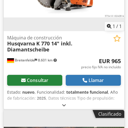
1
/
1
Máquina de construcción
Husqvarna
K 770 14" inkl.
Diamantscheibe
EUR 965
Breitenfelde
8.601 km
precio fijo IVA no incluído
Consultar
Llamar
Estado:
nuevo
, Funcionalidad:
totalmente funcional
, Año
de fabricación:
2025
, Datos técnicos Tipo de propulsión:
gasolina Potencia: 3,7 kW Profundidad de corte máx.
Profundidad de corte: 125 mm Diámetro máx. Diámetro del
Clasificado
disco de corte: 350 mm Djdpjtt Ad Tofx Ah Hjck Motor
Potencia de salida: 3,7 kW Velocidad máxima