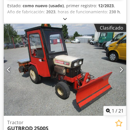
Estado:
como nuevo (usado)
, primer registro:
12/2023
,
Año de fabricación:
2023
, horas de funcionamiento:
230 h
,
Enfriador de aceite hidráulico Protección de manguera de
alto rendimiento Luz LED en el brazo Acoplador rápido
Clasificado
MS01 Equipamiento estándar de la máquina, ancho: 710
mm / 1.100 mm extendido Dcsdpfx Asx Tn Upeh Hsk
Orugas de goma de 180 mm Hidráulica auxiliar de doble
efecto Dos velocidades de traslación Certificación CE Esta
oferta no es vinculante, no se garantiza la exactitud de los
detalles del equipamiento. Sujeto a errores,
modificaciones y venta previa!
1
/
21
Tractor
GUTBROD
2500S