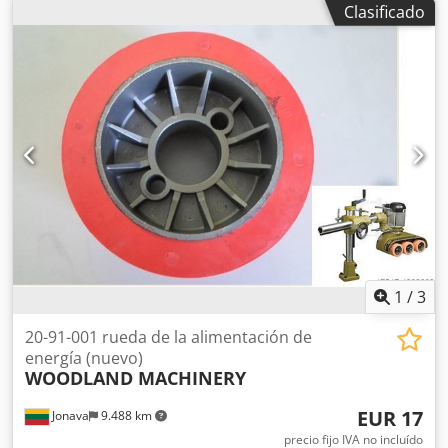
Clasificado
15 cm. Ancho de trabajo de 145 a 200 cm. Condición:
Nuevo Dcsdpfx Ajx I Hcbeh Hjk
1
/
3
20-91-001 rueda de la alimentación de
energía (nuevo)
WOODLAND MACHINERY
EUR 17
Jonava
9.488 km
precio fijo IVA no incluído