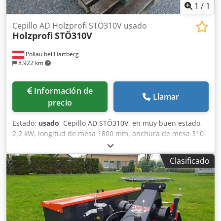
1
/
1
Cepillo AD Holzprofi STÖ310V usado
Holzprofi
STÖ310V
Pöllau bei Hartberg
8.922 km
Información de
Llamar
precio
Estado:
usado
, Cepillo AD STÖ310V, en muy buen estado,
2,2 kW, longitud de mesa 1800 mm, anchura de mesa 310
mm, 4 cuchillas, 300 kg Dcsdpfx Ahjx H Uc To Hjk Sujeto a
cambios de precio, errores y erratas reservados.
Clasificado