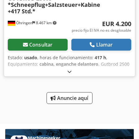
*Schneepflug+Salzsteuer+Kabine
+417 Std.*
EUR 4.200
Öhringen
8.467 km
precio fijo El IVA no es desglosable
Consultar
Llamar
Estado:
usado
, horas de funcionamiento:
417 h
,
Equipamiento:
cabina, enganche delantero
, Gutbrod 2500
S, con cabina y 2 puertas. Pala quitanieves ajustable
lateralmente. Esparcidor de sal. Dirección asistida, 4
velocidades, bloqueo del diferencial, toma de fuerza
delantera y trasera, luces giratorias, iluminación, motor de
4 cilindros, lastre en las ruedas traseras, esparcidor de sal
Anuncie aquí
Stoll, también adecuado para grava. =====Neumáticos en
excelente estado===== =Compramos vehículos comerciales
diariamente y también ofrecemos la posibilidad de aceptar
vehículos como parte del pago=. Precio: 4.200 € según el
artículo 25a de la Ley del IVA. Dodpfx Aezlvzxjh Heck
Machineseeker