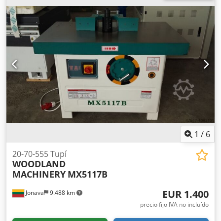
1
/
6
20-70-555 Tupí
WOODLAND
MACHINERY
MX5117B
EUR 1.400
Jonava
9.488 km
precio fijo IVA no incluído