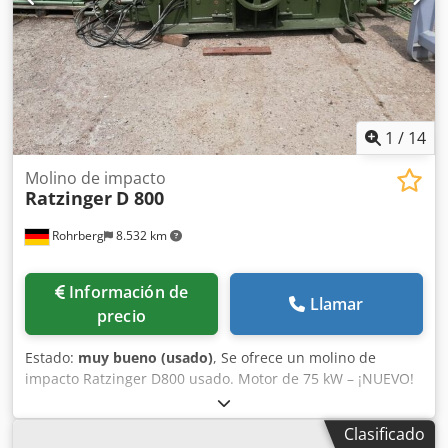
1
/
14
Molino de impacto
Ratzinger
D 800
Rohrberg
8.532 km
Información de
Llamar
precio
Estado:
muy bueno (usado)
, Se ofrece un molino de
impacto Ratzinger D800 usado. Motor de 75 kW – ¡NUEVO!
Reacondicionado completamente. Piezas de desgaste
reemplazadas. Estructura de acero incluida. Dodpow H
Clasificado
Savefx Ah Hock