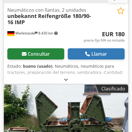
Neumáticos con llantas, 2 unidades
unbekannt
Reifengröße 180/90-
16 IMP
EUR 180
Wiefelstede
8.430 km
precio fijo IVA no incluído
Consultar
Llamar
Estado:
bueno (usado)
, Neumáticos, neumáticos para
tractores, preparación del terreno, sembradora -Cantidad:
2 neumáticos Dodpfx Ajb A Rtrjh Heck -Tamaño del
neumático: 180/90-16 IMP -Dimensiones: Ø 700 mm -Precio
Clasificado
total: por los 2 neumáticos -Peso: 40 kg/unidad