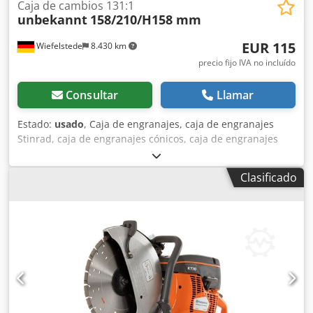
Caja de cambios 131:1
unbekannt
158/210/H158 mm
EUR 115
Wiefelstede
8.430 km
precio fijo IVA no incluído
Consultar
Llamar
Estado:
usado
, Caja de engranajes, caja de engranajes
Stinrad, caja de engranajes cónicos, caja de engranajes
helicoidales Dcsdot Iyvrepfx Ah Hsk -Caja de cambios:
lamentablemente sin designación de tipo -Relación de
Clasificado
transmisión: i= 131:1 -Ejes: Ø 28 x 35 mm / Ø 14 x 15 mm -
Dimensiones: 158/210/H158 mm -Peso: 10,3 kg