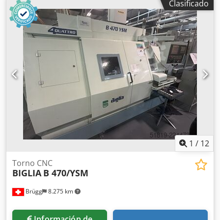
Clasificado
mm
, velocidad del cabezal (máx.):
3.500 rpm
, potencia del
motor del husillo:
7 W
, Equipamiento:
documentación /
manual
, Año de fabricación: 2000 Longitud de torneado:
1000 mm Diámetro de torneado sobre bancada: 330 mm
Diámetro sobre carro transversal: 210 mm Distancia entre
puntos: 1000 mm Tipo de control: FANUC Crodpfx Ajxd
Aigeh Uof Nariz del husillo: Camlock D1-4 Diámetro interior
del husillo: 40 mm Velocidad máxima del husillo: 3500 rpm
Potencia del motor del husillo: 7,5 kW Dimensiones (Largo
x Ancho x Alto): 2100,0 × 1200,0 × 1600,0 mm Peso: 1200 kg
1
/
12
Torno CNC
BIGLIA
B 470/YSM
Brügg
8.275 km
Información de