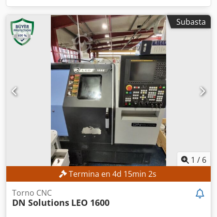
Subasta
1
/
6
Termina en
4
d
15
min
0
s
Torno CNC
DN Solutions
LEO 1600