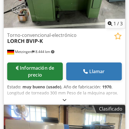
1
/
3
Torno-convencional-electrónico
LORCH
BVIP-K
Metzingen
8.444 km
Información de
Llamar
precio
Estado:
muy bueno (usado)
, Año de fabricación:
1970
,
Longitud de torneado 300 mm Peso de la máquina aprox.
0,4 t Crodjxmahlopfx Ah Usf ¡DESCRIPCIÓN SIGUE!
Clasificado