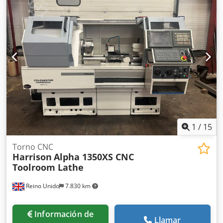
posiciones. Husillo de 11 kW. Extractor de virutas.
Cedpfezbam Eex Ah Usrf
1
/
15
Torno CNC
Harrison
Alpha 1350XS CNC
Toolroom Lathe
Reino Unido
7.830 km
Información de
Llamar