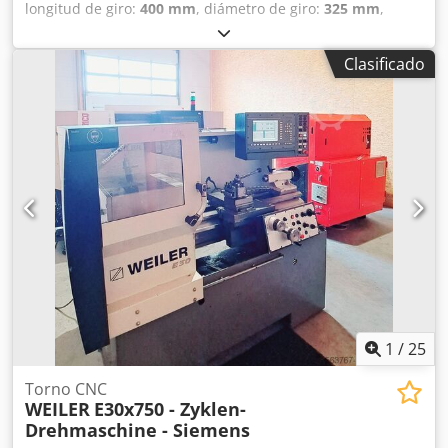
longitud de giro:
400 mm
, diámetro de giro:
325 mm
,
velocidad de giro (máx.):
4.500 rpm
, peso total:
4.500 kg
,
Siemens 810D, 3 ejes Diámetro del eje: 52 mm, potencia
Clasificado
del eje: 15 kW Velocidad del eje: 4500 RPM Torreta con 12
herramientas, sistema VDI40, gran cantidad de
herramientas rotativas Diámetro del mandril: 204 mm
Sistema de evacuación de virutas Codpfx Aheznk Sqo Ujrf
1
/
25
Torno CNC
WEILER
E30x750 - Zyklen-
Drehmaschine - Siemens