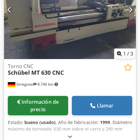
kg.
1
/
3
Torno CNC
Schübel
MT 630 CNC
Striegistal
8.746 km
Información de
Llamar
precio
Estado:
bueno (usado)
, Año de fabricación:
1999
, Diámetro
máximo de torneado: 630 mm sobre el carro y 290 mm
sobre el carro transversal. Rango de velocidad de giro: 8 -