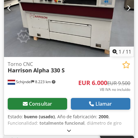
1
/
11
Torno CNC
Harrison
Alpha 330 S
EUR 6.000
Schijndel
8.223 km
EUR 9.500
VB IVA no incluído
Consultar
Llamar
Estado:
bueno (usado)
, Año de fabricación:
2000
,
Funcionalidad:
totalmente funcional
, diámetro de giro
sobre carro transversal:
210 mm
, longitud de giro:
1.000
mm
, diámetro de giro:
330 mm
, agujero del husillo:
40