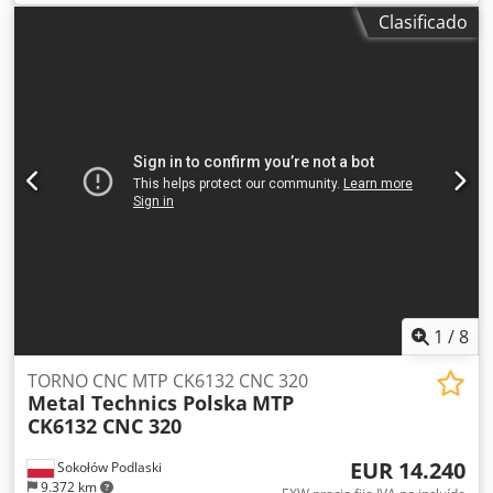
3000 rpm. Potencia del motor: 28 kW. Peso de la máquina:
Clasificado
5000 kg. Crodpfx Ahszl Tlne Usf
1
/
8
TORNO CNC MTP CK6132 CNC 320
Metal Technics Polska
MTP
CK6132 CNC 320
EUR 14.240
Sokołów Podlaski
9.372 km