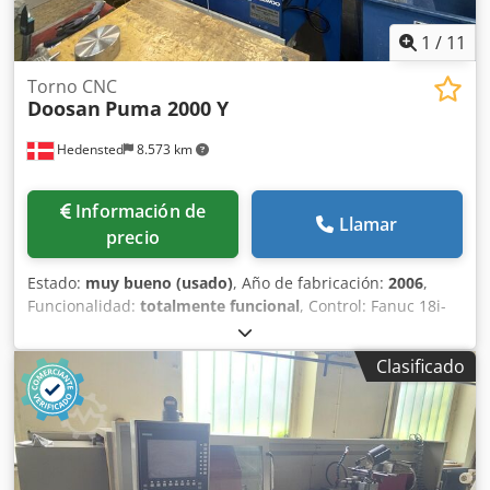
1
/
11
Torno CNC
Doosan
Puma 2000 Y
Hedensted
8.573 km
Información de
Llamar
precio
Estado:
muy bueno (usado)
, Año de fabricación:
2006
,
Funcionalidad:
totalmente funcional
, Control: Fanuc 18i-
TB Diámetro máximo de torneado: 330 mm Longitud
máxima de torneado: 510 mm Diámetro máximo sobre
Clasificado
bancada: 330 mm Potencia del husillo: 11 kW – 4000 rpm
Número de torretas: 1 Número de herramientas: 12
Cjdpfxsx Ryrho Ah Usrf Herramientas motorizadas: Rango
de velocidad del husillo: 45–4500 rpm Recorrido del eje Y:
Normalmente alrededor de ±50 mm Potencia del husillo de
herramienta motorizada: 5,5 kW Peso de la máquina: 4.750