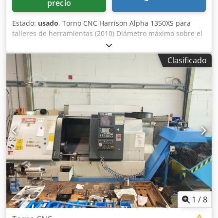
precio
Estado:
usado
, Torno CNC Harrison Alpha 1350XS para
talleres de herramientas (2010) Diámetro máximo sobre el
carro: 350 mm Diámetro máximo sobre el carro
transversal: 196 mm Diámetro máximo en el hueco: 535
Clasificado
mm Distancia entre centros: 650 mm Diámetro máximo de
torneado: 350 mm Rango de velocidad del husillo: 1 – 3500
rpm Control CNC Fanuc Oi-TD Programación
conversacional Harrison Alpha Guía manual Fanuc Credpfx
Ahjzq Ddxj Usf Capacidad completa de programación con
código G ISO Control CNC de 2 ejes (X e Y) Manejo
electrónico mediante volante Peso aproximado de la
máquina: 1800 kg Dimensiones de la máquina (largo ×
ancho × alto): 2400 × 1700 × 1500 mm
1
/
8