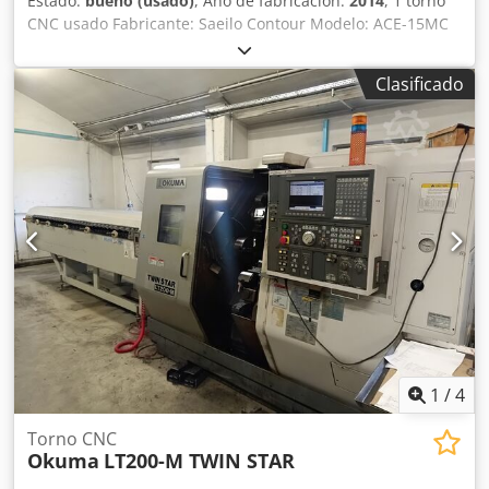
Estado:
bueno (usado)
, Año de fabricación:
2014
, 1 torno
CNC usado Fabricante: Saeilo Contour Modelo: ACE-15MC
Tipo: LT-2XL500M Año de fabricación: 2014 Con control
Sinumerik 828D BASIC T Datos técnicos: Diámetro máximo
Clasificado
de torneado: 270 mm Longitud máxima de torneado: 425
mm Diámetro del orificio para barras: 51 mm Velocidad de
giro del husillo: 5000 rpm Número de posiciones para
herramientas: 12 Portaherramientas: VDI 30 Potencia del
accionamiento principal: 12/18 kW Recorridos de los ejes
X/Z: 183/500 mm Dimensiones (largo x ancho x alto), sin
transportador de virutas: 2600x2100x1800 mm Peso neto
de la máquina: aproximadamente 4000 kg Equipamiento:
Herramientas con accionamiento Eje C Codpfsvzkw Rjx Ah
Uerf
1
/
4
Torno CNC
Okuma
LT200-M TWIN STAR