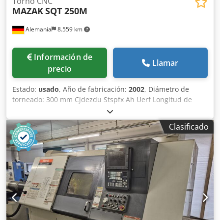
Torno CNC
MAZAK
SQT 250M
Alemania
8.559 km
Información de
Llamar
precio
Estado:
usado
, Año de fabricación:
2002
, Diámetro de
torneado: 300 mm Cjdezdu Stspfx Ah Uerf Longitud de
torneado: . mm Control: Mazatrol 640 T Recorrido en el eje
X: 190 mm Recorrido en el eje Y: 1000 mm Recorrido en el
Clasificado
eje Z: 575 mm Velocidad de giro: 4000 rpm Avance: 30
m/min Número de herramientas: 12 Cargador de barras:
no Potencia total requerida: 18,5 kW Peso de la máquina:
aprox. 5,9 t Espacio requerido: aprox. 5600x2100x2200 m
Los datos técnicos son datos del fabricante o del operador
y, por lo tanto, no son vinculantes para nosotros. Nos
reservamos el derecho a una venta intermedia; solo se
aplicarán nuestras condiciones comerciales y de venta.
Sobre nosotros: Más de 400 máquinas propias en el