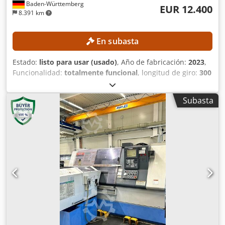
Baden-Württemberg
EUR 12.400
8.391 km
En subasta
Estado:
listo para usar (usado)
, Año de fabricación:
2023
,
Funcionalidad:
totalmente funcional
, longitud de giro:
300
mm
, diámetro de giro:
300 mm
, agujero del husillo:
52
mm
, velocidad del cabezal (máx.):
4.500 rpm
, modelo de
Subasta
controlador:
FANUC CNC
, La máquina puede ser
inspeccionada con un plazo de antelación de tres días.
DETALLES TÉCNICOS Diámetro máximo de torneado: aprox.
300 mm Longitud máxima de torneado: aprox. 300 mm
Diámetro del orificio del husillo: aprox. 52 mm Velocidad
máxima del husillo principal: 4.500 rpm Torreta de
herramientas: 12 posiciones DETALLES DE LA MÁQUINA
Control: FANUC CNC Peso de la máquina: aprox. 2.200 kg
Horas de funcionamiento: aprox. 6.458 h Horas del husillo:
aprox. 4.300 h Codpfxsznb Nto Ah Uorf Tensión: CA 380 V
(con o sin transformador) Potencia nominal: 14,97 kVA
Corriente a plena carga: 22,74 A Capacidad de