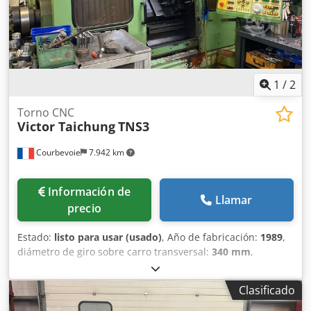
1
/
2
Torno CNC
Victor Taichung
TNS3
Courbevoie
7.942 km
Información de
Llamar
precio
Estado:
listo para usar (usado)
, Año de fabricación:
1989
,
diámetro de giro sobre carro transversal:
340 mm
,
longitud de giro:
560 mm
, diámetro de giro:
560 mm
,
agujero del husillo:
63 mm
, peso total:
5.500 kg
, Fanuc OT.
Clasificado
Capacidades: longitud 560 mm. Diámetro sobre carro 340
mm, diámetro de torneado 560 mm. Torreta de 10