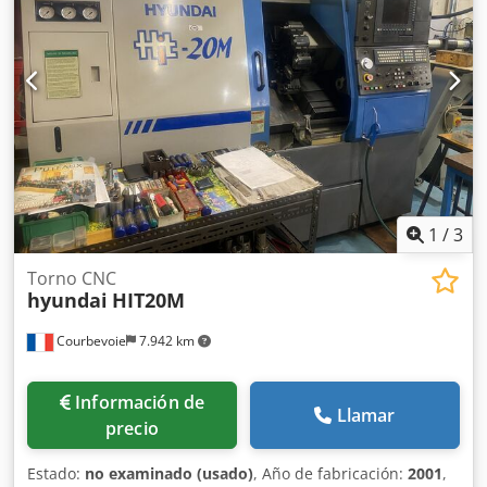
1
/
3
Torno CNC
hyundai
HIT20M
Courbevoie
7.942 km
Información de
Llamar
precio
Estado:
no examinado (usado)
, Año de fabricación:
2001
,