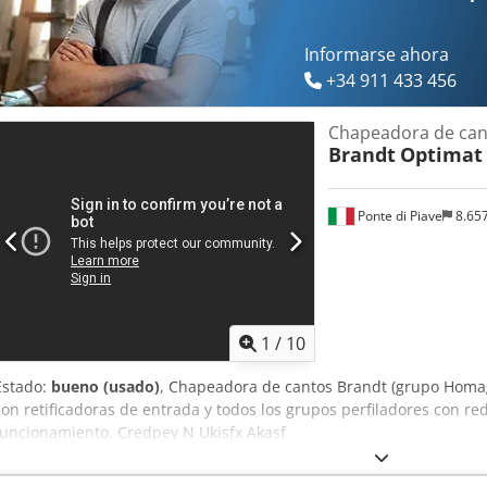
Informarse ahora
+34 911 433 456
Chapeadora de can
Brandt
Optimat
Ponte di Piave
8.65
1
/
10
Estado:
bueno (usado)
, Chapeadora de cantos Brandt (grupo Homag)
con retificadoras de entrada y todos los grupos perfiladores con r
funcionamiento. Credpey N Ukisfx Akasf