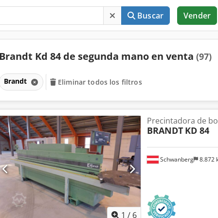
Buscar
Vender
Brandt Kd 84 de segunda mano en venta
(97)
Brandt
Eliminar todos los filtros
Precintadora de b
BRANDT
KD 84
Schwanberg
8.872
1
/
6