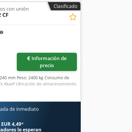
 2400 mm Peso: 3000 kg Codpfxsvvkd
Clasificado
os con unión
2 CF
Información de
precio
 6240 mm Peso: 2400 kg Consumo de
fx Akaef Ubicación de almacenamiento:
ada de inmediato
 EUR 4,49
*
radores
le esperan