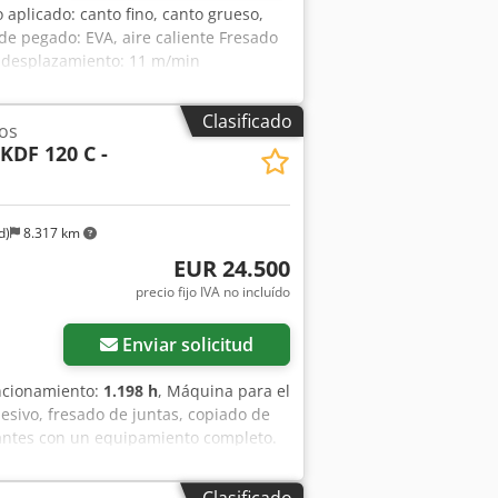
 rodillos para bordes Depósito de
o aplicado: canto fino, canto grueso,
ivo termofusible EVA Sistema de aire
e pegado: EVA, aire caliente Fresado
os Unidad de fresado fino para el
de desplazamiento: 11 m/min
de fresado de desbaste Unidad de
ido Unidad de pulverización Software
Clasificado
os
KDF 120 C -
d)
8.317 km
EUR 24.500
precio fijo IVA no incluído
Enviar solicitud
uncionamiento:
1.198 h
, Máquina para el
sivo, fresado de juntas, copiado de
iantes con un equipamiento completo.
ción. Grosor del borde: aprox. 0,4 – 3
rox. 8 m/min Campana de protección