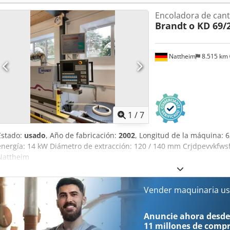
plano Unidad de pulido Dimensiones de la máquina: 7450 x 1220 x
Encoladora de cant
To Akaerf Ubicación de almacenamiento: Nattheim
Brandt
o KD 69/
Nattheim
8.515 km
1
/
7
Estado:
usado
, Año de fabricación:
2002
, Longitud de la máquina:
energía: 14 kW Diámetro de extracción: 120 / 140 mm Crjdpevvkfws
Nattheim
Vender maquinaria us
Anuncie ahora desde
11 millones de comp