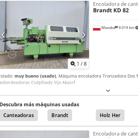
Encoladora de can
Brandt
KD 82
Miastko
9.019 km
1
/
8
Estado:
muy bueno (usado)
, Máquina encoladora Tronzadora Dos f
redondeadoras Csdpfoxdy Sljx Akasrf
Descubra más máquinas usadas
Canteadoras
Brandt
Holz Her
Encoladora de can