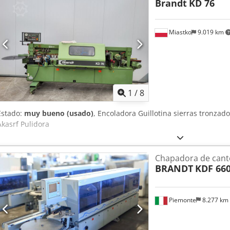
Brandt
KD 76
Miastko
9.019 km
1
/
8
Estado:
muy bueno (usado)
, Encoladora Guillotina sierras tronza
Akasrf Pulidora
Chapadora de cant
BRANDT
KDF 66
Piemonte
8.277 km