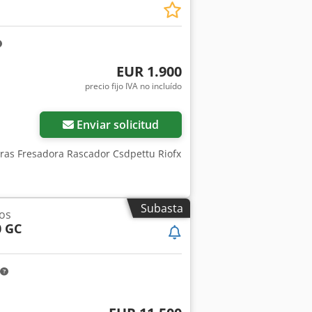
EUR 1.900
precio fijo IVA no incluído
Enviar solicitud
doras Fresadora Rascador Csdpettu Riofx
Subasta
os
0 GC