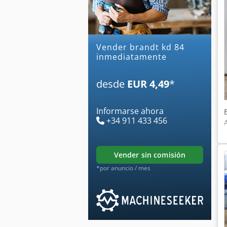
Vender brandt kd 84
inmediatamente
desde
EUR 4,49
*
Informarse ahora
+34 911 433 456
vender sin comisión
*por anuncio / mes