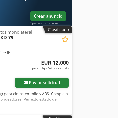
Crear anuncio
*por anuncio / mes
Clasificado
tos monolateral
 KD 79
7 km
EUR 12.000
precio fijo IVA no incluído
Enviar solicitud
 para cintas en rollo y ABS. Completa
edondeadores. Perfecto estado de