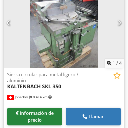
Agroha - Pistola de aire comprimido - Cubierta de
protección - Documentación - 400 V
1
/
4
Sierra circular para metal ligero /
aluminio
KALTENBACH
SKL 350
Jonschwil
8.414 km
Información de
Llamar
precio