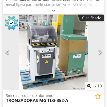
metal ligera para suelo Marca: METALLKRAFT Modelo:
ULMS 420 Nº de artículo: 3627420 Estado: Máquina nueva
Cjdpotuch Esfx Agrsha Área de corte (cuadrado): 120 x 120
Clasificado
mm Velocidad: 2900 rpm equipada de serie con: - Hoja de
sierra 420 x 30 x 4,0 mm Z 120 - sistema de lubricación de
cantidad mínima - Pistola de aire comprimido y manguera
en espiral - Dos tomas de aspiración para la conexión a un
sistema de aspiración - Manual de instrucciones
1
/
10
Sierra circular de aluminio
TRONZADORAS MG
TLG-352-A