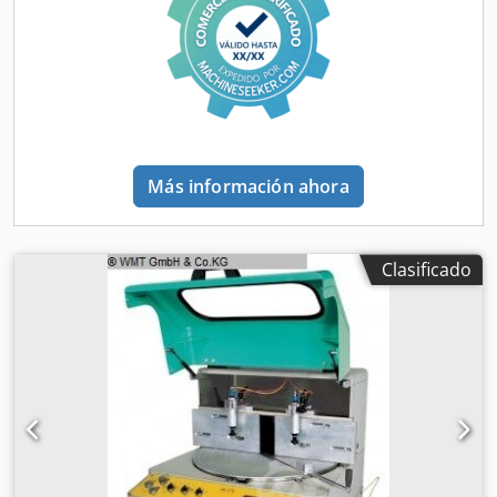
con accionamiento hidroneumático. · Unidad de
mantenimiento para control neumático · Mesa giratoria
con cojinetes de bolas Chjdpfsd Iinxjx Agrsa · Conexión de
extracción para sistema de aspiración de virutas · 2
mordazas de sujeción vertical neumáticas · Rango de
rotación: 180° · Tope trasero de material desplazable =
área de corte ampliable · Avance de la hoja de sierra
ajustable de forma continua · Control de seguridad con
Más información ahora
ambas manos · Mordazas de sujeción horizontal (opcional)
· Dispositivo de pulverización de niebla para emulsión de
refrigeración · Freno de motor · Bastidor de la máquina ·
Para cortes de perfiles, es imprescindible el uso de
Clasificado
nuestro B & S Coolmatic Plus. · Hoja de sierra opcional.