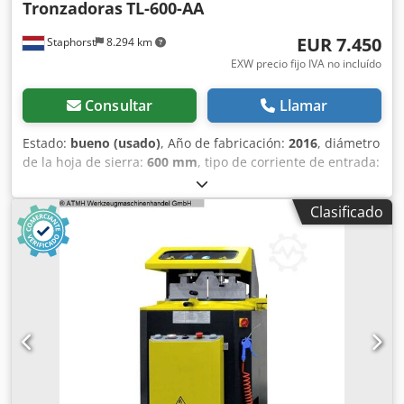
Tronzadoras
TL-600-AA
EUR 7.450
Staphorst
8.294 km
EXW precio fijo IVA no incluído
Consultar
Llamar
Estado:
bueno (usado)
, Año de fabricación:
2016
, diámetro
de la hoja de sierra:
600 mm
, tipo de corriente de entrada:
trifásico
, presión de funcionamiento:
8 bar
, Sierra
industrial de aluminio que realiza cortes automáticos
Clasificado
mediante un sistema neumático de 2 botones, y que sujeta
la pieza de trabajo con un doble sistema neumático.
Chjdpfx Aezf U Tmsgrsa La sujeción es ajustable tanto
horizontal como verticalmente. Además, esta sierra está
equipada con un sistema de lubricación por nebulización
que mejora el proceso de corte. El avance de la hoja de
sierra es ajustable en esta máquina. Características: -
movimiento de corte automático -doble sujeción
neumática -la hoja de sierra se mueve de abajo hacia
arriba -hoja de sierra de metal duro -velocidad de corte