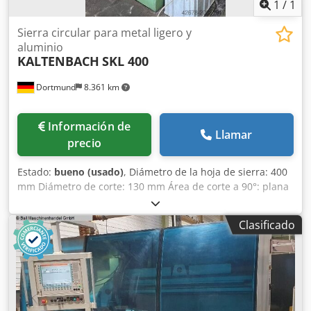
1
/
1
Sierra circular para metal ligero y
aluminio
KALTENBACH
SKL 400
Dortmund
8.361 km
Información de
Llamar
precio
Estado:
bueno (usado)
, Diámetro de la hoja de sierra: 400
mm Diámetro de corte: 130 mm Área de corte a 90°: plana
– 260 x 60 mm Área de corte a 90°: cuadrada – 105 mm
Área de corte a 45°: plana – 200 x 45 mm Área de corte a
Clasificado
45°: cuadrada – 90 mm Rango de revoluciones, 2
velocidades: 1400 / 2800 rpm Potencia del motor,
conmutación de polos: 2 / 4 kW Dimensiones de la
máquina (L x A x H): aprox. 1100 x 1100 x 1700 mm Peso:
aprox. 850 kg Siegfried Volz Werkzeugmaschinen Chsdpfx
Agsx Rvb Serea Rüschebrinkstr. 151-153 DE – 44143