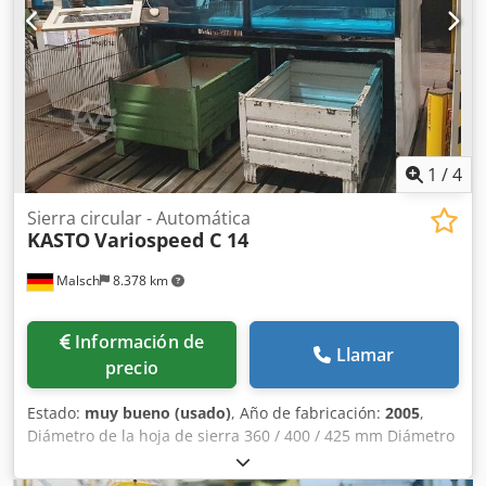
Dortmund - Wambel / Alemania
1
/
4
Sierra circular - Automática
KASTO
Variospeed C 14
Malsch
8.378 km
Información de
Llamar
precio
Estado:
muy bueno (usado)
, Año de fabricación:
2005
,
Diámetro de la hoja de sierra 360 / 400 / 425 mm Diámetro
de corte 10 - 140 mm Velocidad de corte 8 - 150 m/min
Chodpfxevzt Eqo Agroa Consumo máximo de agua de