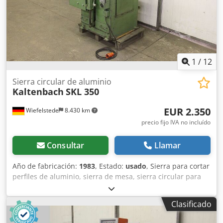
1
/
12
Sierra circular de aluminio
Kaltenbach
SKL 350
EUR 2.350
Wiefelstede
8.430 km
precio fijo IVA no incluído
Consultar
Llamar
Año de fabricación:
1983
, Estado:
usado
, Sierra para cortar
perfiles de aluminio, sierra de mesa, sierra circular para
aluminio, sierra circular semiautomática para aluminio,
sierra de inglete, sierra para cortar cantoneras de vidrio. -
Clasificado
Diámetro de la hoja de sierra: 355 mm -Velocidades de
rotación: 1420/2880 rpm Chsdsd Ixn Repfx Agrea -Potencia: