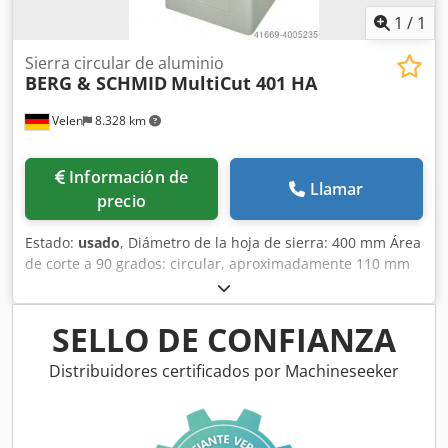
1
/
1
Sierra circular de aluminio
BERG & SCHMID
MultiCut 401 HA
Velen
8.328 km
Información de
Llamar
precio
Estado:
usado
, Diámetro de la hoja de sierra: 400 mm Área
de corte a 90 grados: circular, aproximadamente 110 mm
Área de corte a 90 grados: cuadrado, 100 mm Área de
corte a 90 grados: plano, 200x60 mm Área de corte a 45
grados: circular, 100 mm Área de corte a 45 grados:
SELLO DE CONFIANZA
cuadrado, 100 mm Área de corte a 45 grados: cuadrado,
140x60 mm Potencia total requerida: 1,5 kW Peso de la
Distribuidores certificados por Machineseeker
máquina: aproximadamente 130 t Dimensiones (largo x
ancho x alto): 0,8 x 0,7 x 1,3 m ¡¡PRECIO DE OFERTA!! Sierra
circular de aluminio de montaje inferior, semiautomática