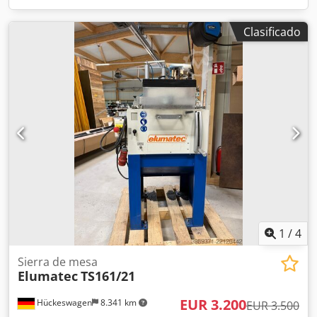
Clasificado
1
/
4
Sierra de mesa
Elumatec
TS161/21
EUR 3.200
Hückeswagen
8.341 km
EUR 3.500