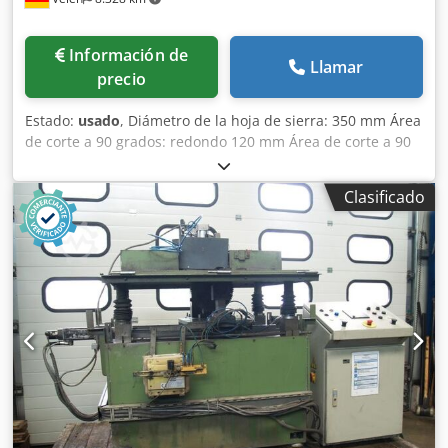
Información de
Llamar
precio
Estado:
usado
, Diámetro de la hoja de sierra: 350 mm Área
de corte a 90 grados: redondo 120 mm Área de corte a 90
grados: cuadrado 105 mm Área de corte a 90 grados: plano
180 x 70 mm Área de corte a 45 grados: redondo 120 mm
Clasificado
Área de corte a 45 grados: cuadrado 100 mm Área de corte
a 45 grados: cuadrado 135 x 60 mm Velocidades de
rotación de la hoja de sierra: 1700 / 3400 rpm Potencia
total requerida: 1,5 / 2,2 kW Peso de la máquina:
aproximadamente 0,210 t Dimensiones (largo x ancho x
alto): 0,9 x 1,4 x 1,4 m Sierra circular manual para cortar
aluminio, con cortes a inglete de 45° a la derecha hasta
45° a la izquierda y cabezal de sierra que puede inclinarse
de 0° a 45° hacia la izquierda. En la Cobra 352 MA (morsa
automática), las morsas se cierran automáticamente al
bajar el cabezal de la sierra. •Mesa giratoria con cojinetes
de rodillos para un ajuste rápido y preciso del ángulo de