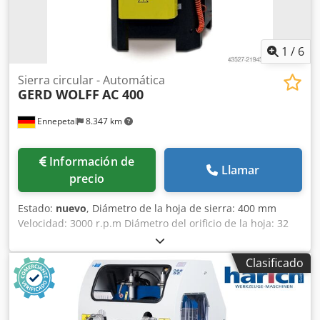
ajustable -tope de longitud -sistema de lubricación y
reducción -instalación de nebulización -pistola de aire -
corte a inglete -corte automático y corte manual La
máquina se entrega instalada y montada. Es posible
1
/
6
realizar pruebas.
Sierra circular - Automática
GERD WOLFF
AC 400
Ennepetal
8.347 km
Información de
Llamar
precio
Estado:
nuevo
, Diámetro de la hoja de sierra: 400 mm
Velocidad: 3000 r.p.m Diámetro del orificio de la hoja: 32
mm Ancho de la hoja de sierra: 4 mm Control: NC
Requisito total de potencia: 1,5-2 kW Peso de la máquina:
Clasificado
aprox. 162 kg Dimensiones de espacio necesarias: aprox.
740 x 780 x 1350 mm La Gerd Wolff AC 400 es una máquina
automática para cortar aluminio que, bajo nuestra marca
de distribución "GERD WOLLF Maschinenfabrik", es