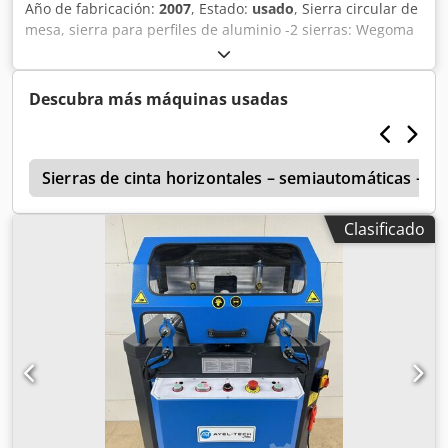
Año de fabricación:
2007
, Estado:
usado
, Sierra circular de
mesa, sierra para perfiles de aluminio -2 sierras: Wegoma
TS 250 -Distancia fija entre sierras: aproximadamente 450
mm -Las sierras se pueden controlar individualmente o
simultáneamente -Con: interruptor de pedal -Disco de
Descubra más máquinas usadas
sierra: Ø 250 mm -Tensión: 220/380 V -Motor de la sierra:
0,75 kW -Dimensiones: 850/790/A1660 mm Chedpfed Sm U
Rsx Agrsa -Peso: 234 kg
c
Sierras de cinta horizontales – semiautomáticas – 
Clasificado