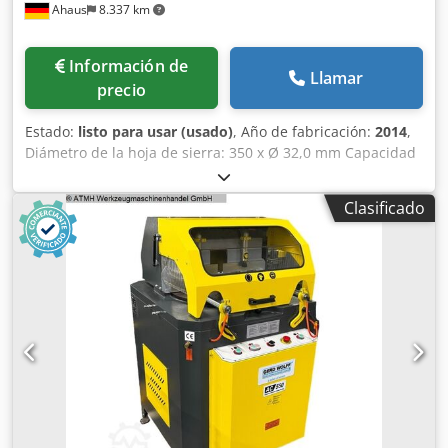
Ahaus
8.337 km
Información de
Llamar
precio
Estado:
listo para usar (usado)
, Año de fabricación:
2014
,
Diámetro de la hoja de sierra: 350 x Ø 32,0 mm Capacidad
de corte a 90°: material plano 175 x 75 mm Capacidad de
corte a 90°: material cuadrado 110 x 110 mm Capacidad de
Clasificado
corte a 45°: material plano 100 x 80 mm Capacidad de
corte a 45°: material cuadrado 85 x 85 mm Velocidad de
giro: 3000 rpm Potencia total requerida: 1,5 kW Peso de la
máquina aprox.: 180 kg Dimensiones aprox.: 870 x 710 x
1435 mm Equipamiento: - Sierra circular semiautomática
para cortar perfiles de PVC y aluminio - Manejo de
seguridad a dos manos - Ajuste de inglete: * izquierdo *
derecho 0 / + 45° / + 90° Chodpfx Ajyu U Dfjgrja - Gran
capota de protección, cubre completamente el área de
trabajo - Hoja de sierra - 2 cilindros de sujeción verticales
neumáticos - Avance de hoja y de corte regulable - Pistola
de aire para limpieza Secuencia de trabajo: 1) Ajustar el