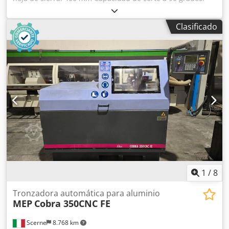
redondo 120 mm Velocidad de giro: 1400 / 2800 rpm
Potencia del motor: 4,0 kW Peso de la máquina: aprox. 180
Clasificado
kg Dimensiones (L x A x A): 1,0 x 0,9 x 1,2 m Sierra circular
manual de aluminio bajo mesa Chjdpfxey D A E Do Agroa
1
/
8
Tronzadora automática para aluminio
MEP
Cobra 350CNC FE
Scerne
8.768 km