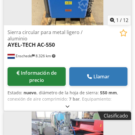
1
/
12
Sierra circular para metal ligero /
aluminio
AYEL-TECH
AC-550
Enschede
8.326 km
Información de
Llamar
precio
Estado:
nuevo
, diámetro de la hoja de sierra:
550 mm
,
conexión de aire comprimido:
7 bar
, Equipamiento:
documentación / manual
, - Disco de sierra de 550 mm -
Corte biselado doble - 4 prensas neumáticas - Sistema
Clasificado
Hydrocheck - Sistema de lubricación por nebulización - 1
transportador de rodillos de 300 cm - 1 transportador de
rodillos de 300 cm con tope de longitud Cjdpfxsrh Dkys