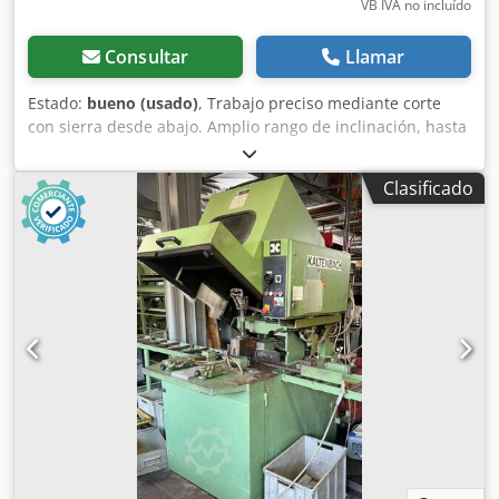
VB IVA no incluído
Consultar
Llamar
Estado:
bueno (usado)
, Trabajo preciso mediante corte
con sierra desde abajo. Amplio rango de inclinación, hasta
45° hacia la izquierda y hasta 0° hacia la derecha. El
mecanismo de inclinación especial, con mesa giratoria
Clasificado
integrada, permite trabajar desde el frente en todas las
posiciones angulares. Un tope de pieza ajustable hacia
atrás permite una utilización óptima de la capacidad de la
hoja de sierra en perfiles anchos y planos. Avance manual
de la sierra. Se suministra de serie con hoja de sierra y
bastidor. Dispositivo neumático de sujeción de materiales
(vertical). Dispositivo de pulverización dosificadora. Unidad
de mantenimiento. Chsdpszdi Nmjfx Agrea