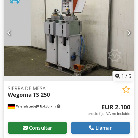
3,7/4,5 kW -Incluye: sistema de refrigeración -Dimensiones:
990/1140/A1535 mm -Peso: 596 kg
1
/
5
SIERRA DE MESA
Wegoma
TS 250
EUR 2.100
Wiefelstede
8.430 km
precio fijo IVA no incluído
Consultar
Llamar