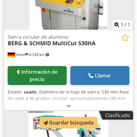
1
/
1
Sierra circular de aluminio
BERG & SCHMID
MultiCut 530HA
Velen
8.328 km
Información de
Llamar
precio
Estado:
usado
, Diámetro de la hoja de sierra: 530 mm Área
de corte a 90 grados: circular, aproximadamente 180 mm
Área de corte a 90 grados: cuadrada, 170 mm Área de
corte a 90 grados: plana, 380 x 70 mm Área de corte a 45
Clasificado
grados: circular, 180 mm Área de corte a 45 grados:
Guardar búsqueda
cuadrada, 150 mm Área de corte a 45 grados: cuadrada,
290 x 70 mm Potencia total requerida: 2,2 kW Peso de la
máquina: aproximadamente 350 t Dimensiones (largo x