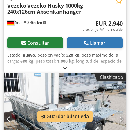
Vezeko
Vezeko Husky 1000kg
240x126cm Absenkanhänger
EUR 2.940
Stuhr
8.466 km
precio fijo IVA no incluído
Consultar
Llamar
Estado:
nuevo
, peso en vacío:
320 kg
, peso máximo de la
carga:
680 kg
, peso total:
1.000 kg
, longitud del espacio de
carga:
2.400 mm
, anchura del espacio de carga:
1.260
mm
, altura del espacio de carga:
100 mm
, tamaño del
Clasificado
neumático:
155r13c
, Remolque basculante del fabricante
de remolques VEZEKO, modelo HUSKY. Con un remolque
basculante para automóviles, se pueden cargar vehículos
fácilmente. Con el sistema hidráulico manual, se eleva la
plataforma. Al abrir la válvula de la bomba manual, la
plataforma se baja. De esta manera, se pueden subir
fácilmente cortacéspedes, maquinaria, motocicletas, palés,
Guardar búsqueda
cuatriciclos y vehículos todoterreno por la ligera
pendiente. El equipamiento de serie del Senkomat incluye