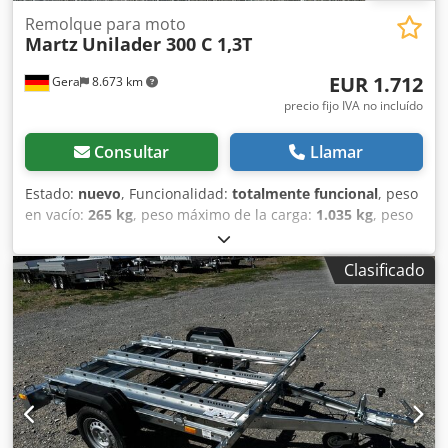
Remolque para moto
Martz
Unilader 300 C 1,3T
EUR 1.712
Gera
8.673 km
precio fijo IVA no incluído
Consultar
Llamar
Estado:
nuevo
, Funcionalidad:
totalmente funcional
, peso
en vacío:
265 kg
, peso máximo de la carga:
1.035 kg
, peso
total:
1.300 kg
, configuración de ejes:
1 eje
, longitud del
espacio de carga:
2.950 mm
, anchura del espacio de
Clasificado
carga:
1.630 mm
, Año de fabricación:
2026
, MARTZ
Unilader 300 C 1,3T VEHÍCULO NUEVO Dimensiones
interiores: 295 cm x 263 cm Peso total: 1300 kg Carga útil:
1035 kg Remolque bajo de un solo eje con freno Eje KNOTT
de 1300 kg con freno de inercia, sistema automático de
marcha atrás y freno de mano Chasis de acero atornillado
y galvanizado Timonera plegable Con asistencia hidráulica
Suelo de madera contrachapada tipo antideslizante de 15
mm de grosor y alta resistencia Instalación eléctrica de 13