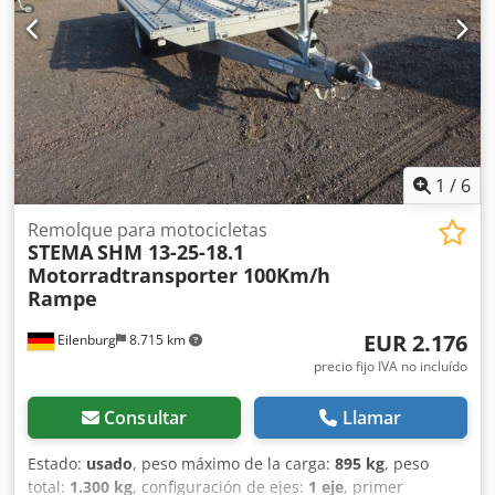
1
/
6
Remolque para motocicletas
STEMA
SHM 13-25-18.1
Motorradtransporter 100Km/h
Rampe
EUR 2.176
Eilenburg
8.715 km
precio fijo IVA no incluído
Consultar
Llamar
Estado:
usado
, peso máximo de la carga:
895 kg
, peso
total:
1.300 kg
, configuración de ejes:
1 eje
, primer