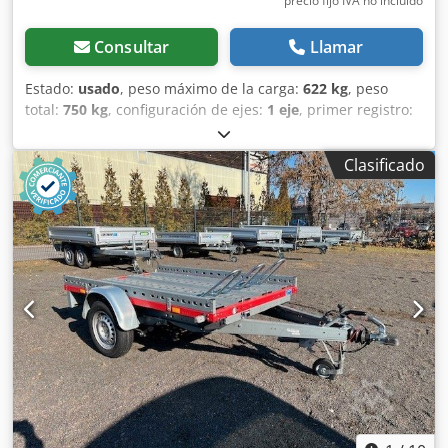
precio fijo IVA no incluído
Consultar
Llamar
Estado:
usado
, peso máximo de la carga:
622 kg
, peso
total:
750 kg
, configuración de ejes:
1 eje
, primer registro:
05/2025
, longitud del espacio de carga:
1.975 mm
,
anchura del espacio de carga:
1.444 mm
, ancho total:
Clasificado
1.550 mm
, altura total:
600 mm
, A28 GW26GA00654
Fabricante: STEMA, Tipo: MT 750 BS3, 100 km/h... y mucho
más. Altura de carga: 580 mm Crjdpfx Abeyn Ugyefsf Salvo
errores y venta previa.