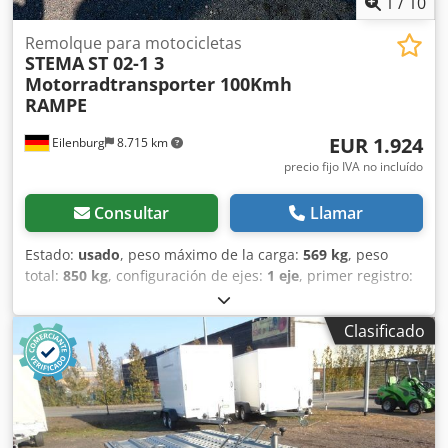
1
/
10
Remolque para motocicletas
STEMA
ST 02-1 3
Motorradtransporter 100Kmh
RAMPE
EUR 1.924
Eilenburg
8.715 km
precio fijo IVA no incluído
Consultar
Llamar
Estado:
usado
, peso máximo de la carga:
569 kg
, peso
total:
850 kg
, configuración de ejes:
1 eje
, primer registro:
01/2025
, longitud del espacio de carga:
2.016 mm
,
anchura del espacio de carga:
1.275 mm
, ancho total:
Clasificado
1.770 mm
, altura total:
3.024 mm
, A8 GW26 00158 kg,
remolque de plataforma baja, con freno de inercia, 100
km/h, para 3 motocicletas, con barandilla lateral, rampa...
y mucho más. 580 mm de altura de carga Crodpfx Aoym
Ifysbfsf Errores y venta previa reservados.