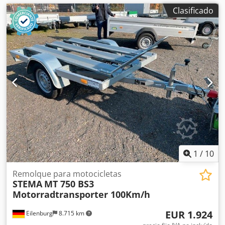
Clasificado
1
/
10
Remolque para motocicletas
STEMA
MT 750 BS3
Motorradtransporter 100Km/h
EUR 1.924
Eilenburg
8.715 km