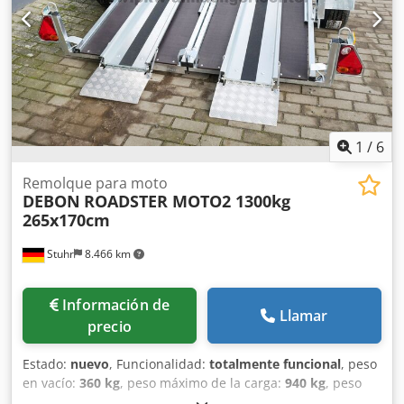
1
/
6
Remolque para moto
DEBON
ROADSTER MOTO2 1300kg
265x170cm
Stuhr
8.466 km
Información de
Llamar
precio
Estado:
nuevo
, Funcionalidad:
totalmente funcional
, peso
en vacío:
360 kg
, peso máximo de la carga:
940 kg
, peso
total:
1.300 kg
, longitud del espacio de carga:
2.650 mm
,