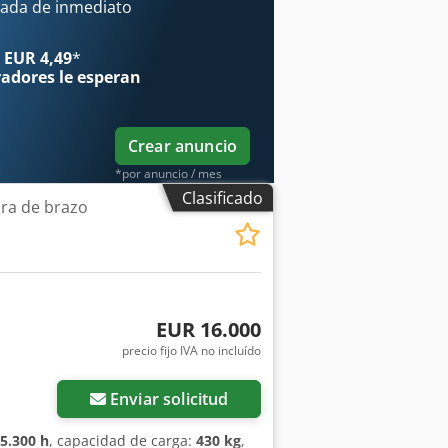
ada de inmediato
 EUR 4,49
*
radores
le esperan
Crear anuncio
*por anuncio / mes
Clasificado
ra de brazo
EUR 16.000
precio fijo IVA no incluído
Enviar solicitud
5.300 h
, capacidad de carga:
430 kg
,