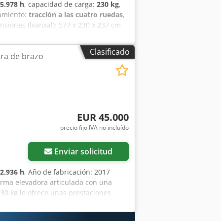
5.978 h
, capacidad de carga:
230 kg
,
amiento:
tracción a las cuatro ruedas
,
nsiones (lxanxal): 577 x 230 x 237 cm
agoza (Zaragoza) Esta plataforma
os y una capacidad de carga de 230 kg.
Clasificado
ra de brazo
o. Su facilidad de uso y gran
a jornada laboral. precio: PRECIO A
diente franqueable: 40% Alcance: 10,6
EUR 45.000
precio fijo IVA no incluído
Enviar solicitud
2.936 h
, Año de fabricación: 2017
forma elevadora articulada con una
30 kg le ofrece unas prestaciones
la batería de gran autonomía le
Dcsdsy Nwzkjpfx Adpjk