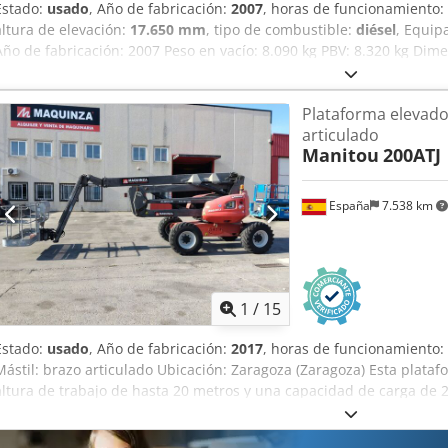
Estado:
usado
, Año de fabricación:
2007
, horas de funcionamiento:
altura de elevación:
17.650 mm
, tipo de combustible:
diésel
, Equip
Año de fabricación: 2007 Peso en vacío: 8.090 kg PBV: 8.320 kg Dime
Mástil: brazo articulado Altura de trabajo: 1.765 cm Ubicación: Zar
elevadora articulada con una altura de trabajo de hasta 17,65 metr
Plataforma elevado
ofrece unas prestaciones idóneas para los trabajos de mantenimient
articulado
capacidad del depósito permiten sacar la máxima productividad a l
Manitou
200ATJ
CONSULTAR Modelo de motor: 903.27 Rotación de torreta: 350º Pen
m CE Dedpfx Adoxnrcwspjck
España
7.538 km
1
/
15
Estado:
usado
, Año de fabricación:
2017
, horas de funcionamiento:
Mástil: brazo articulado Ubicación: Zaragoza (Zaragoza) Esta plata
altura de trabajo de hasta 20 metros y una capacidad de carga de 2
idóneas para los trabajos de mantenimiento. Su facilidad de uso y 
permitirá sacar la máxima productividad a su jornada laboral. CE 