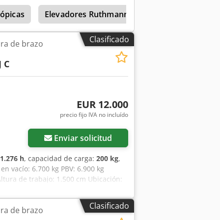
cópicas
Elevadores Ruthmann
Jlg
Jlg 3969
Clasificado
ra de brazo
 C
EUR 12.000
precio fijo IVA no incluído
Enviar solicitud
1.276 h
, capacidad de carga:
200 kg
,
 en vacío: 6.700 kg PBV: 6.900 kg
Altura de trabajo: 1.500 cm Ubicación:
J C es ideal para trabajos en altura
ta tanto a interiores como exteriores.
Clasificado
ra de brazo
uen rendimiento. Gran ocasión en