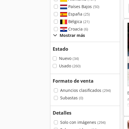
Países Bajos
(50)
Jlg 330 Crt
Haulotte Htb 180
Haulotte Star 10
España
(25)
Bélgica
(21)
Croacia
(6)
Mostrar más
Estado
Nuevo
(34)
Usado
(260)
Formato de venta
Anuncios clasificados
(294)
Subastas
(0)
Detalles
Solo con imágenes
(294)