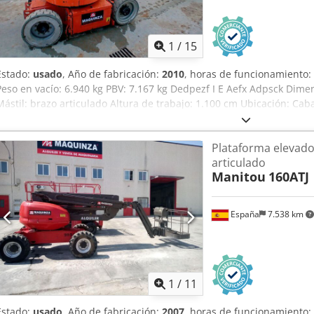
1
/
15
Estado:
usado
, Año de fabricación:
2010
, horas de funcionamiento:
Peso en vacío: 6.940 kg PBV: 7.167 kg Dedpezf I E Aefx Adpsck Dimen
Mástil: brazo articulado Altura de trabajo: 1.100 cm Ubicación: Cab
E300AJ permite trabajos en altura con gran precisión y bajo nivel s
hace ideal para interiores. Con buena autonomía y estado operativo
Plataforma elevado
mantenimiento o instalaciones industriales. precio: PRECIO A CONS
articulado
continua) Pendiente franqueable: 25% Alcance horizontal: 6.100 m
Manitou
160ATJ
del eje: batería CE Ruedas antihuella
España
7.538 km
1
/
11
Estado:
usado
, Año de fabricación:
2007
, horas de funcionamiento: