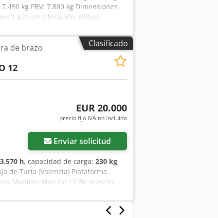
: 7.450 kg PBV: 7.880 kg Dimensiones
bajo: 1.625 cm Ubicación: Bilbao
 plataforma elevadora articulada se
 día tras cada trabajo. Despliega una
Clasificado
ra de brazo
. Su motor diésel permite superar
cta para trabajos sobre cualquier
O 12
EUR 20.000
precio fijo IVA no incluído
Enviar solicitud
3.570 h
, capacidad de carga:
230 kg
,
ja de Turia (Valencia) Plataforma
tros Manitou Man Go 12 de ocasión
lquiler y está perfectamente operativa
tura de trabajo, un alcance de 6.7