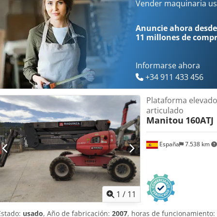
Vender maquinaria us
Anuncie ahora desde
11 millones de comp
Informarse ahora
+34 911 433 456
Plataforma elevado
articulado
Manitou
160ATJ
España
7.538 km
1
/
11
Estado:
usado
, Año de fabricación:
2007
, horas de funcionamiento: