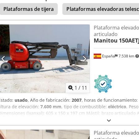
Plataformas de tijera
Plataformas elevadoras teles
Plataforma elevado
articulado
Manitou
150AETJ
España
7.538 km
1
/
11
Estado:
usado
, Año de fabricación:
2007
, horas de funcionamiento:
altura de elevación:
7.600 mm
, tipo de combustible:
eléctrico
, Peso
Dimensiones (lxanxal): 605 x 150 x 197 cm Mástil: brazo articulado 
San Sebastián (Guipúzcoa) La plataforma elevadora MANITOU 150AET
con precisión y seguridad. Compacta, eléctrica y silenciosa, se adap
Plataforma elevado
Se encuentra operativa y funcional, lista para seguir ofreciendo b