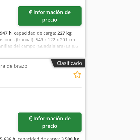
Información de
precio
947 h
, capacidad de carga:
227 kg
,
siones (lxanxal): 549 x 122 x 201 cm
anillas del campo (Guadalajara) La JLG
onoro. Su funcionamiento eléctrico la
, es una solución eficiente para
Clasificado
ra de brazo
ULTAR Rotación de torreta: 360º (No
m Combustible: Batería configuración
Información de
precio
5.636 h
, capacidad de carga:
3.500 kg
,