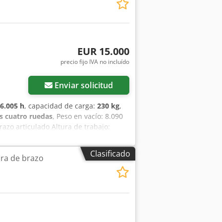
rizontal: 7,60 m Pendiente
Alarma de traslación
EUR 15.000
precio fijo IVA no incluído
Enviar solicitud
6.005 h
, capacidad de carga:
230 kg
,
as cuatro ruedas
, Peso en vacío: 8.090
razo articulado Altura de trabajo:
iculada con una altura de trabajo de
s prestaciones idóneas para los
Clasificado
ra de brazo
el depósito permiten sacar la máxima
zrx Eyefx Adpsk Rotación de torreta: