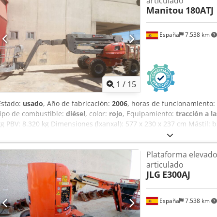
articulado
subasta para entornos industriales o de mantenimiento. Alcance ho
Manitou
180ATJ
franqueable: 25% Rotación torre: 355º CE Dodpfszb I T Hox Adpeck 
España
7.538 km
1
/
15
Estado:
usado
, Año de fabricación:
2006
, horas de funcionamiento:
tipo de combustible:
diésel
, color:
rojo
, Equipamiento:
tracción a l
kg PBV: 8.320 kg Dimensiones (lxanxal): 577 x 230 x 237 cm Mástil: b
1.765 cm Ubicación: Madrid (Madrid) Esta plataforma elevadora art
hasta 17,65 metros y una capacidad de carga de 230 kg. ofrece una
Plataforma elevado
trabajos de mantenimiento. Su facilidad de uso y gran capacidad d
articulado
productividad a la jornada laboral. Modelo de motor: 903.27 Dcsdps
JLG
E300AJ
350º Pendiente franqueable: 40% Alcance: 10,6 m CE
España
7.538 km