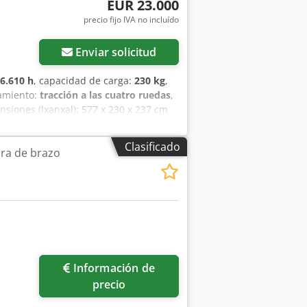
EUR 23.000
precio fijo IVA no incluído
Enviar solicitud
6.610 h
, capacidad de carga:
230 kg
,
amiento:
tracción a las cuatro ruedas
,
nsiones (lxanxal): 577 x 230 x 237 cm
1.765 cm Ubicación: Bilbao (Vizcaya)
 hasta 17,65 metros y una capacidad de
Clasificado
ra de brazo
s de mantenimiento. Su facilidad de
ctividad a la jornada laboral. Modelo
 40% Alcance: 10,6 m CE
Información de
precio