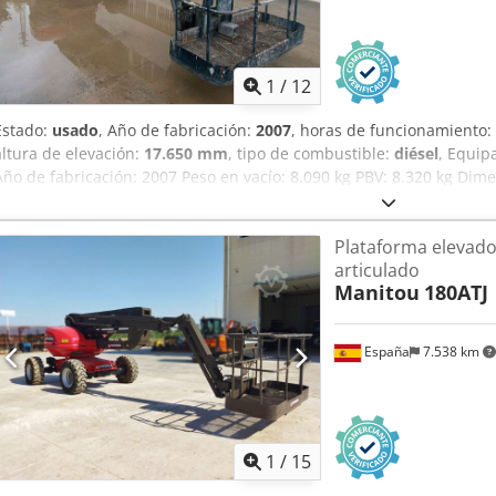
1
/
12
Estado:
usado
, Año de fabricación:
2007
, horas de funcionamiento:
altura de elevación:
17.650 mm
, tipo de combustible:
diésel
, Equip
Año de fabricación: 2007 Peso en vacío: 8.090 kg PBV: 8.320 kg Dime
Dcodpfx Aey Nwxcedpsk Mástil: brazo articulado Altura de trabajo: 
Esta plataforma elevadora articulada con una altura de trabajo de
Plataforma elevado
carga de 230 kg ofrece unas prestaciones idóneas para los trabajo
articulado
uso y la batería de gran autonomía permiten sacar la máxima produ
Manitou
180ATJ
de motor: 903.27 Rotación de torreta: 350º Pendiente franqueable:
España
7.538 km
1
/
15