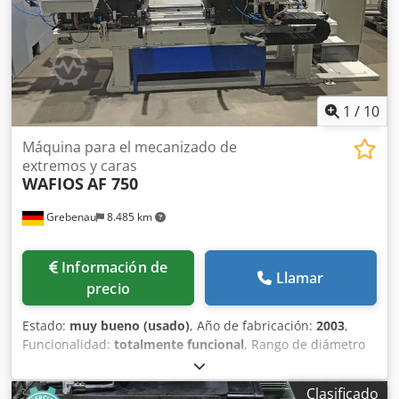
1
/
10
Máquina para el mecanizado de
extremos y caras
WAFIOS
AF 750
Grebenau
8.485 km
Información de
Llamar
precio
Estado:
muy bueno (usado)
, Año de fabricación:
2003
,
Funcionalidad:
totalmente funcional
, Rango de diámetro
de barras: 5,0 – 30,0 mm Dedpjylb Hzsfx Ah Sjck
Longitudes de barra: 100 – 1.000 mm Capacidad: máx. 60
Clasificado