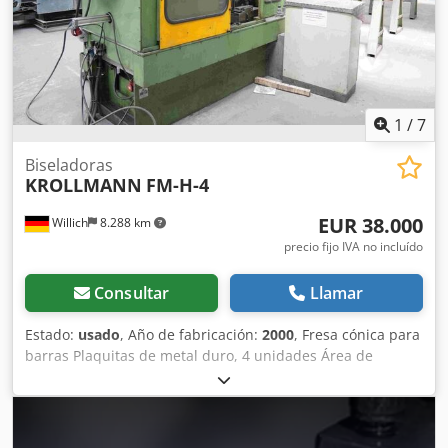
volante Tamaño del disco de corte Ø 200mm; dentado fino
/ medio / grueso Tamaño del bastidor de soporte: P:220 x
An:620 x Al:350mm; rueda motriz aprox. Ø 350 x 100mm;
indicación mediante escala lineal *
1
/
7
Biseladoras
KROLLMANN
FM-H-4
EUR 38.000
Willich
8.288 km
precio fijo IVA no incluído
Consultar
Llamar
Estado:
usado
, Año de fabricación:
2000
, Fresa cónica para
barras Plaquitas de metal duro, 4 unidades Área de
trabajo: redonda, perfil + cuadrada, en mm Área de
trabajo: 80 (100) a 25 mm Dodpfx Ahsg Akgto Sjck
Accionamiento de la fresadora: 380/420 V, 18,5 kW, 50 Hz
Revoluciones por minuto del accionamiento de la