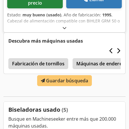
precio
Estado:
muy bueno (usado)
, Año de fabricación:
1995
,
Cabezal de alimentación compatible con BIHLER GRM 50 o
GRM 80. Rango de diámetro del alambre: 2,5 - 5,5 mm.
Dcjdpfx Asi Tza Ujh Ssk
Descubra más máquinas usadas
s
Fabricación de tornillos
Máquinas de endereza
Guardar búsqueda
Biseladoras usado
(5)
Busque en Machineseeker entre más que 200.000
máquinas usadas.