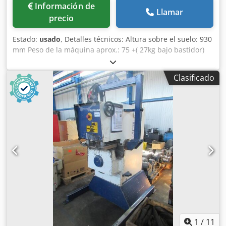
Información de
Llamar
precio
Estado:
usado
, Detalles técnicos: Altura sobre el suelo: 930
mm Peso de la máquina aprox.: 75 +( 27kg bajo bastidor)
kg Dimensiones L x A x A: 0,6 x 0,48 x 0,43 m BISELADORA
DE CANTOS Aplicación: Para biselar Mesa de la máquina:
Clasificado
AxP: 600 x 240mm con barra de tope LxH: 400 x 25mm
Herramienta incorporada: Fresa aprox. 50mm con fresa de
45 Ancho del chaflán aprox. 6mm Tensión: 380 V con
interruptor ON/OFF Dcjdpfx Ahou Ngdtj Ssk *
1
/
11