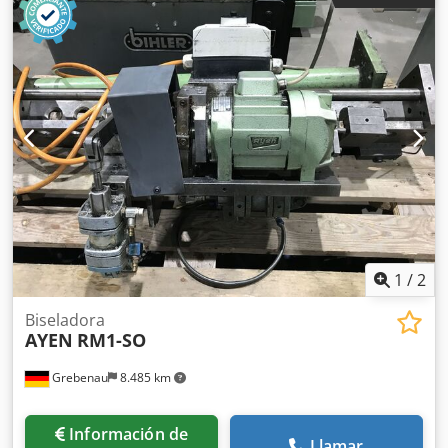
barras/min
1
/
2
Biseladora
AYEN
RM1-SO
Grebenau
8.485 km
Información de
Llamar