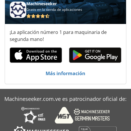
Máquina De La Carpintería
Machineseeker
Gratis en la tienda de aplicaciones
Máquina De La Construcción
Máquina De Recorte
¡La aplicación número 1 para maquinaria de
Máquina Lijadora De Borde
segunda mano!
Máquinas De Cepillado
Rueda De Bisel
Sistema De Extracción De
Más información
Machineseeker.com.ve es patrocinador oficial de: