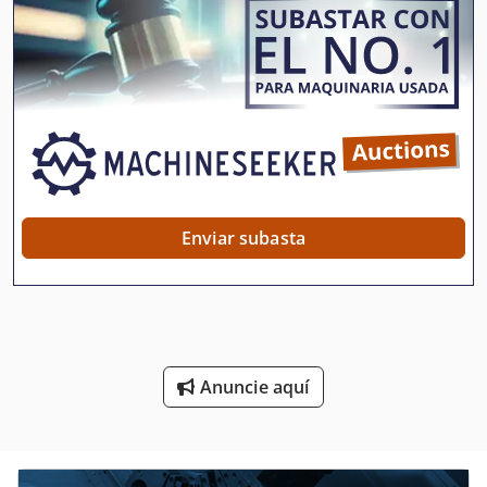
Generador De
Generadores De
Herramienta De Máquina
Herramienta De Ranurado
Herramientas De Corte
Herramientas De Fresado
Enviar subasta
Herramientas De Mano
Maquinas De Coser Industriales
Mesa De Trabajo
Anuncie aquí
Máquina De Afilado
Máquina De Carpintería