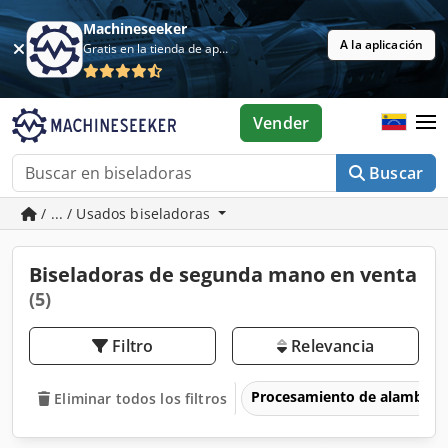
Machineseeker
A la aplicación
Gratis en la tienda de aplicaciones
Vender
Buscar
/ ... / Usados biseladoras
Biseladoras de segunda mano en venta
(5)
Filtro
Relevancia
Procesamiento de alambre
Eliminar todos los filtros