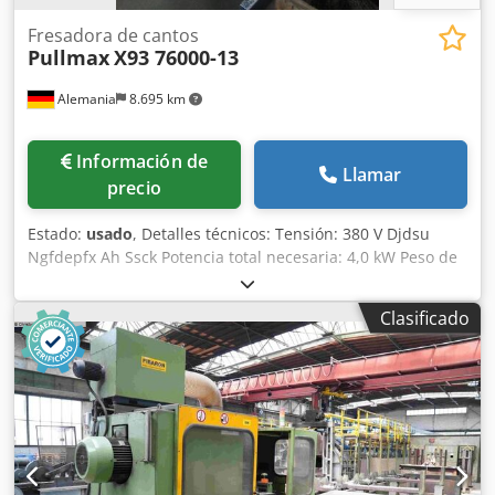
Fresadora de cantos
Pullmax
X93 76000-13
Alemania
8.695 km
Información de
Llamar
precio
Estado:
usado
, Detalles técnicos: Tensión: 380 V Djdsu
Ngfdepfx Ah Ssck Potencia total necesaria: 4,0 kW Peso de
la máquina aprox.: 1270 kg Dimensiones L x A x A: 1,4 x 1,0
x 1,9 m Aplicación: Biselado de piezas en bruto circulares y
Clasificado
material plano -canto recto más pequeño = 3 mm -máx.
resistencia a la rotura del material = 70 kp/mm (690
N/mm²) -Velocidad máxima de avance con 10 mm de ancho
de biselado = 3,1 m/min. con 15 mm de ancho de biselado
= 2,9 m/min. con anchura de biselado de 20 mm = 2,7
m/min. con 25 mm de ancho de biselado = 1,5 m/min. con
ajuste de grados (ángulo de biselado) 25° - 55 Escala de
ajuste de la regla Dispositivo de sujeción manual con