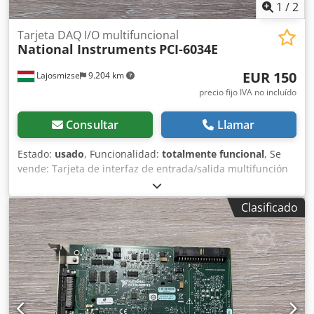
cuidadosamente con protección antiestática.
1
/
2
Tarjeta DAQ I/O multifuncional
National Instruments
PCI-6034E
EUR 150
Lajosmizse
9.204 km
precio fijo IVA no incluído
Consultar
Llamar
Estado:
usado
, Funcionalidad:
totalmente funcional
, Se
vende: Tarjeta de interfaz de entrada/salida multifunción
PCI-6034E de National Instruments, en perfecto estado de
funcionamiento. Fabricante: National Instruments (NI)
Clasificado
Modelo: PCI-6034E Estado: Usado – Totalmente probada y
en funcionamiento Probada con: NI MAX – funcionamiento
verificado Entradas analógicas: 16 AI (16 bits, 200 kS/s)
Entradas/salidas digitales: 8 DIO Contadores: Dos
contadores/temporizadores de 24 bits Interfaz: PCI
Controlador: Compatible con NI-DAQmx Probada con el
software NI MAX y se ha comprobado que funciona