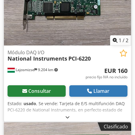
correctamente. Se ha confirmado el funcionamiento de
todos los canales analógicos y digitales. Compatible con
LabVIEW y LabWindows/CVI. Retirada de un entorno
industrial en funcionamiento; no presenta fallos. Cedpfx
Agszq Aiye Sjrf Envío desde Hungría. Envío internacional
disponible. Embalaje cuidadoso con protección
antiestática.
1
/
2
Módulo DAQ I/O
National Instruments
PCI-6220
EUR 160
Lajosmizse
9.204 km
precio fijo IVA no incluído
Consultar
Llamar
Estado:
usado
, Se vende: Tarjeta de E/S multifunción DAQ
PCI-6220 de National Instruments, en perfecto estado de
funcionamiento. Cjdpfxezqy Ero Ag Serf Fabricante:
National Instruments (NI) Modelo: PCI-6220 Número de
Clasificado
pieza: 191329D-04L Lugar de fabricación: Hungría Estado: