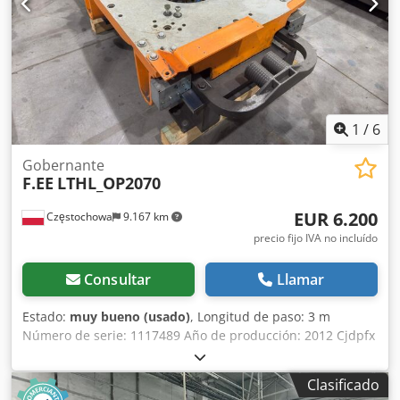
1
/
6
Gobernante
F.EE
LTHL_OP2070
EUR 6.200
Częstochowa
9.167 km
precio fijo IVA no incluído
Consultar
Llamar
Estado:
muy bueno (usado)
, Longitud de paso: 3 m
Número de serie: 1117489 Año de producción: 2012 Cjdpfx
Aovncm Dsg Serf Peso: 2800kg Vaya robot FANUC
Clasificado