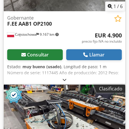
1
/
6
Gobernante
F.EE
AAB1 OP2100
EUR 4.900
Częstochowa
9.167 km
precio fijo IVA no incluído
Consultar
Llamar
Estado:
muy bueno (usado)
, Longitud de paso: 1 m
Número de serie: 1117445 Año de producción: 2012 Peso:
1700kg Universal sin sincronización Csdpfx Aevncmqog
Sorf
Clasificado