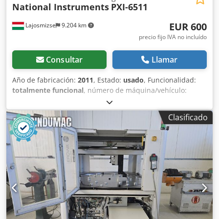
National Instruments
PXI-6511
EUR 600
Lajosmizse
9.204 km
precio fijo IVA no incluído
Consultar
Llamar
Año de fabricación:
2011
, Estado:
usado
, Funcionalidad:
totalmente funcional
, número de máquina/vehículo:
11ED18A
, Se venden: 2 módulos de E/S digital PXI-6511 de
National Instruments, en perfecto estado de
Clasificado
funcionamiento. Se venden por separado a 300 euros cada
uno. Fabricante: National Instruments (NI) Modelo: PXI-
6511 Cantidad: 2 unidades Estado: Usado – Probado y en
funcionamiento Crodpfxozh H Sgo Ag Sef Canales: 64
canales de entrada digital Aislamiento: Aislamiento por
banco, ±30 VCC Interfaz: PXI Controlador: Compatible con
NI-DAQmx Ambas unidades funcionan perfectamente.
Ideales para la automatización industrial, el control de
líneas de producción y los sistemas de prueba. Retiradas
de un entorno industrial en funcionamiento, no presentan