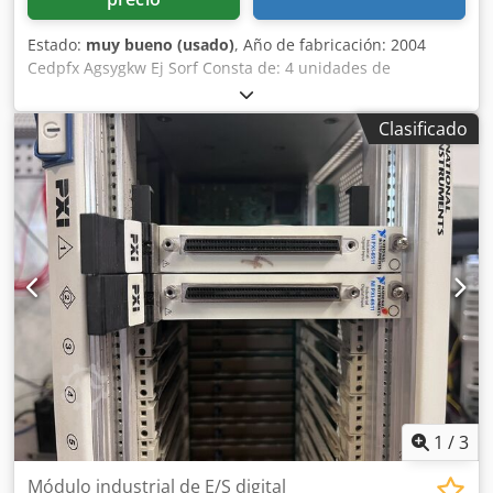
Estado:
muy bueno (usado)
, Año de fabricación: 2004
Cedpfx Agsygkw Ej Sorf Consta de: 4 unidades de
punzonado y una línea de conformado con 20 estaciones
de perfilado, incluyendo soldadura y punzonado.
Clasificado
1
/
3
Módulo industrial de E/S digital