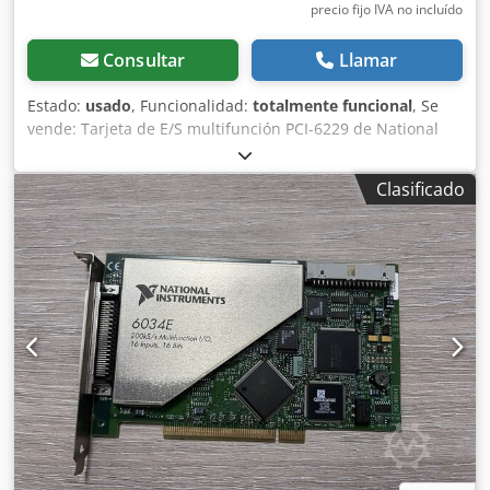
precio fijo IVA no incluído
Consultar
Llamar
Estado:
usado
, Funcionalidad:
totalmente funcional
, Se
vende: Tarjeta de E/S multifunción PCI-6229 de National
Instruments, en perfecto estado de funcionamiento.
Fabricante: National Instruments (NI) Modelo: PCI-6229
Clasificado
Número de artículo: 191329E-01L Estado: Usado –
Totalmente probado y funcional Probado: NI MAX –
funcionamiento verificado Entradas analógicas: 32 AI (16
bits, 250 kS/s) Salidas analógicas: 4 AO E/S digitales: 48 DIO
Contadores: Dos contadores/temporizadores de 32 bits
Interfaz: PCI Crsdjzq Akqepfx Ag Sof Controlador:
Compatible con NI-DAQmx Probado con el software NI MAX
y se ha comprobado que funciona correctamente. Se ha
confirmado el funcionamiento de todos los canales
analógicos y digitales. Compatible con LabVIEW y
LabWindows/CVI. Retirado de un entorno industrial en
funcionamiento, no se detectan fallos. Envío desde
Hungría. Disponible envío internacional. Embalado