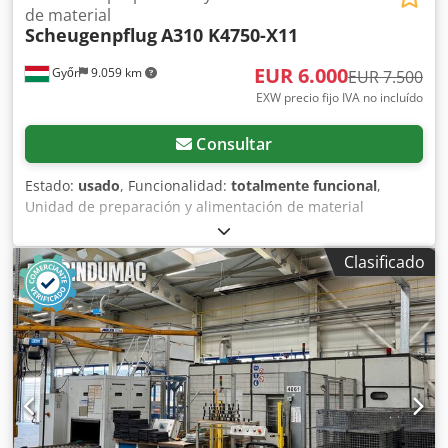
de material
Scheugenpflug
A310 K4750-X11
EUR 6.000
Győr
9.059 km
EUR 7.500
EXW precio fijo IVA no incluído
Consultar
Estado:
usado
, Funcionalidad:
totalmente funcional
,
Unidad de preparación y alimentación de material
Scheugenpflug A310 K4750-X11. El sistema completo A310
prepara simultáneamente el material de dosificación
Clasificado
mientras lo carga desde el barril. El control de la
temperatura también ayuda a optimizar la viscosidad del
medio de dispensación. El vacío aplicado evacua el aire
atrapado en el material ya durante la preparación. El
material desgasificado es necesario para un proceso de
dispensación sin burbujas. La circulación continua del
material de dosificación evita la sedimentación de los
materiales de relleno contenidos y mantiene constantes
las propiedades de los componentes del material de