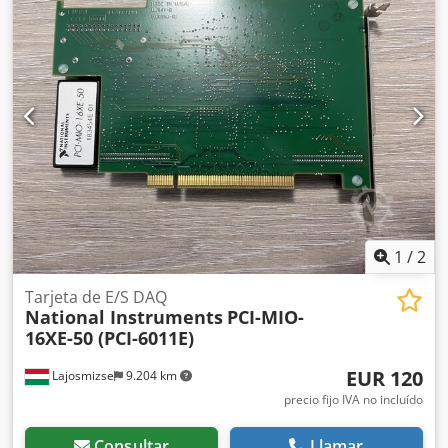
Usado – Totalmente probado y funcional Probado con: NI
MAX – funcionamiento verificado Entradas analógicas: 16
AI (16 bits, 250 kS/s) E/S digital: 24 DIO Contadores: Dos
contadores/temporizadores de 32 bits Interfaz: PCI
Controlador: Compatible con NI-DAQmx Probado con el
software NI MAX y se ha comprobado que funciona
correctamente. Se ha confirmado el funcionamiento de
todos los canales analógicos y digitales. Compatible con
LabVIEW y LabWindows/CVI. Retirado de un entorno
industrial en funcionamiento; no se detectan fallos. Envío
desde Hungría. Disponible envío internacional.
Empaquetado cuidadosamente con protección
antiestática.
1
/
2
Tarjeta de E/S DAQ
National Instruments
PCI-MIO-
16XE-50 (PCI-6011E)
EUR 120
Lajosmizse
9.204 km
precio fijo IVA no incluído
Consultar
Llamar