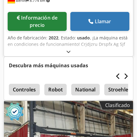
Berlin
8.774 km
adicionales (para tareas de tracción): 68 kg Carga útil: 200
kg (puede variar)
Información de
Llamar
precio
Año de fabricación:
2022
, Estado:
usado
, ¡La máquina está
en condiciones de funcionamiento! Crjdjzru Drspfx Ag Sjf
Descubra más máquinas usadas
7
Controles
Robot
National
Stroehlein 
Clasificado