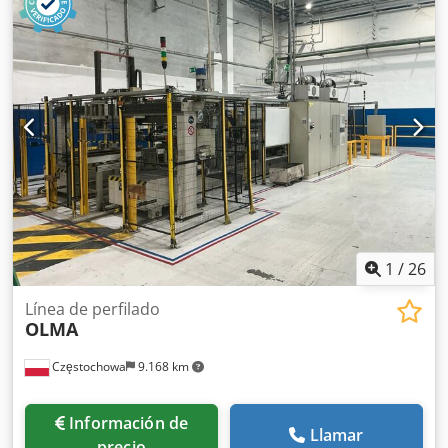
1
/
26
Línea de perfilado
OLMA
Częstochowa
9.168 km
Información de
Llamar
precio