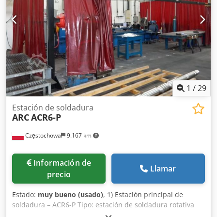
1
/
29
Estación de soldadura
ARC
ACR6-P
Częstochowa
9.167 km
Información de
Llamar
precio
Estado:
muy bueno (usado)
, 1) Estación principal de
soldadura – ACR6-P Tipo: estación de soldadura rotativa
para ranura estrecha (Narrow Gap) Ejes: sistema rotativo