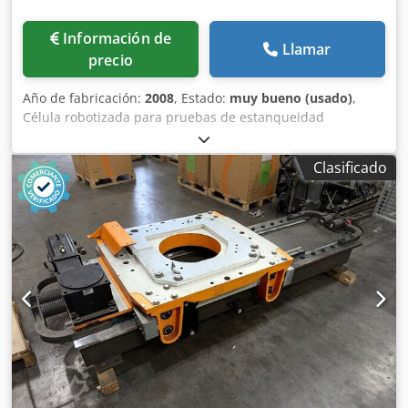
Información de
Llamar
precio
Año de fabricación:
2008
, Estado:
muy bueno (usado)
,
Célula robotizada para pruebas de estanqueidad
compuesta por: Robot FANUC LR Mate 200iC/5L - 2008,
Mesa para mediciones, equipada con 8 cortinas de luz, 2
Clasificado
equipos Innomatec para pruebas de estanqueidad, tipo
LTC - 502. La célula tiene un sistema de seguridad y CE
Coden D D E Topfx Ag Serf