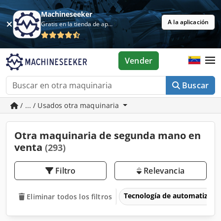
Machineseeker
A la aplicación
Gratis en la tienda de aplicaciones
Vender
Buscar
/ ... / Usados otra maquinaria
Otra maquinaria de segunda mano en
venta
(293)
Filtro
Relevancia
Tecnología de automatizaci
Eliminar todos los filtros