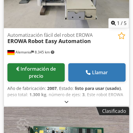
fallos. Envío desde Hungría. Envío internacional
disponible. Embalaje cuidadoso con protección
antiestática. ¡No dude en contactarnos si tiene alguna
pregunta!
1
/
5
Automatización fácil del robot EROWA
EROWA
Robot Easy Automation
Alemania
8.345 km
Información de
Llamar
precio
Año de fabricación:
2007
, Estado:
listo para usar (usado)
,
peso total:
1.300 kg
, número de ejes:
3
, Este robot EROWA
Robot Easy Automation de 3 ejes se fabricó en 2007.
Cuenta con una capacidad de carga máxima de 1.500 kg y
Clasificado
una placa de almacén con 6 posiciones por nivel. La
máquina tiene un recorrido del eje Z de 75 mm y un eje M
capaz de girar 360°. Si busca obtener capacidades de
automatización de alta calidad, considere el sistema