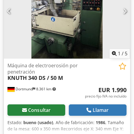
1
/
5
Máquina de electroerosión por
penetración
KNUTH
340 DS / 50 M
EUR 1.990
Dortmund
8.361 km
precio fijo IVA no incluído
Consultar
Llamar
Estado:
bueno (usado)
, Año de fabricación:
1986
, Tamaño
de la mesa: 600 x 350 mm Recorridos eje X: 340 mm Eje Y: