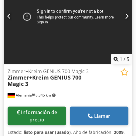
1
/
5
Zimmer+Kreim GENIUS 700 Magic 3
Zimmer+Kreim
GENIUS 700
Magic 3
Alemania
8.345 km
Información de
Llamar
precio
Estado:
listo para usar (usado)
, Año de fabricación:
2009
,