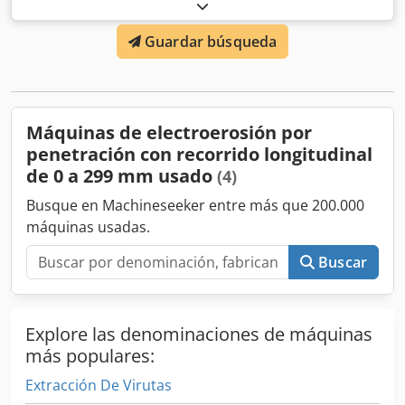
260 mm Recorrido ajustable del cabezal: 200 mm
Recorrido del husillo (servo): 210 mm Peso máximo de la
Guardar búsqueda
pieza de trabajo: 500 kg Incluye dieléctrico casi nuevo,
filtros adicionales, manual de usuario Crjdpfxsry Tq Dj Am
Ref Siegfried Volz Werkzeugmaschinen Rüschebrinkstr.
151-153 DE - 44143 Dortmund - Wambel
Máquinas de electroerosión por
penetración con recorrido longitudinal
de 0 a 299 mm usado
(4)
Busque en Machineseeker entre más que 200.000
máquinas usadas.
Buscar
Explore las denominaciones de máquinas
más populares:
Extracción De Virutas