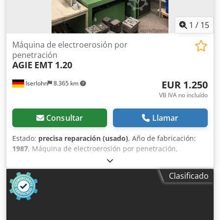
1
/
15
Máquina de electroerosión por
penetración
AGIE
EMT 1.20
EUR 1.250
Iserlohn
8.365 km
VB IVA no incluído
Consultar
Llamar
Estado:
precisa reparación (usado)
, Año de fabricación:
1987
, Máquina de electroerosión por penetración,
fabricante AGIE, modelo EMT 1.20, año de fabricación
1987. Credsix Nqhepfx Am Rsf Recorridos: X 250 mm, Y 160
Clasificado
mm, Z 200 mm, con cabezal de ajuste R3. Datos
adicionales en la ficha técnica.