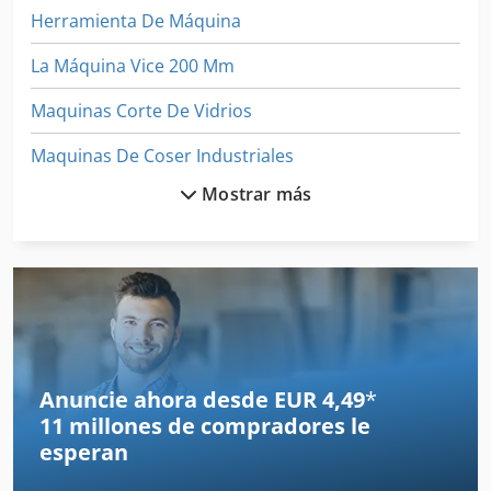
Herramienta De Máquina
La Máquina Vice 200 Mm
Maquinas Corte De Vidrios
Maquinas De Coser Industriales
Mostrar más
Maquinas De Embalaje
Máquina De Acabado
Máquina De Afilado
Máquina De Carpintería
Máquina De Desarrollo
Anuncie ahora desde EUR 4,49
*
11 millones de compradores
le
Máquina De Envasado Al Vacío
esperan
Máquina De Fundición