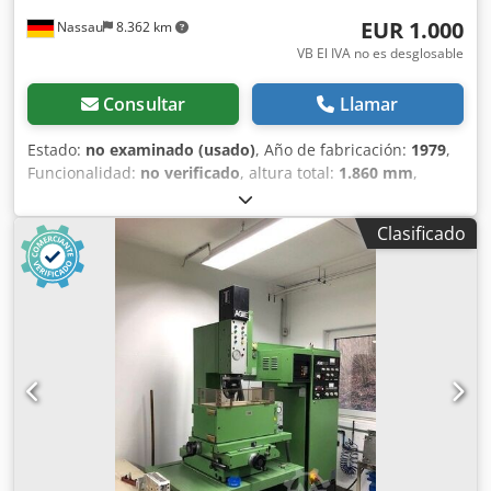
EUR 1.000
Nassau
8.362 km
VB El IVA no es desglosable
Consultar
Llamar
Estado:
no examinado (usado)
, Año de fabricación:
1979
,
Funcionalidad:
no verificado
, altura total:
1.860 mm
,
ancho total:
1.040 mm
, longitud total:
1.000 mm
, peso
total:
1.400 kg
, Se vende una máquina usada procedente
Clasificado
de la liquidación de un emplazamiento. Cedpfx Aszrfawem
Rerf La venta se realiza excluyendo cualquier
responsabilidad por vicios ocultos. La máquina no ha sido
revisada, pero estuvo operativa hasta el final.