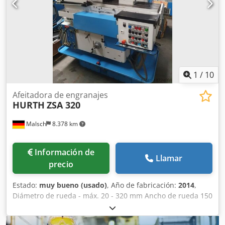
1200 mm de longitud y 12 mm de módulo máximo.
1
/
10
Afeitadora de engranajes
HURTH
ZSA 320
Malsch
8.378 km
Información de
Llamar
precio
Estado:
muy bueno (usado)
, Año de fabricación:
2014
,
Diámetro de rueda - máx. 20 - 320 mm Ancho de rueda 150
mm Módulo - máx. 8 Módulo - mín. 1 Superficie de
sujeción 1200 x 190 mm Dwjdsv Nracspfx Af Aoa Diámetro