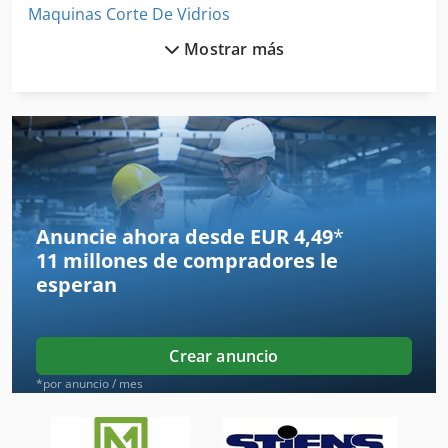
Maquinas Corte De Vidrios
Mostrar más
Maquinas De Coser Industriales
Máquina De Acabado
Máquina De Afilado
Máquina De Afilado Del Cincel
Máquina De Carpintería
Anuncie ahora desde EUR 4,49
*
11 millones de compradores
le
Máquina De Cepillado
esperan
Máquina De Cepillado De Madera
Máquina De Coser Industrial
Crear anuncio
Máquina De Decapado
*por anuncio / mes
Máquina De Desbarbado