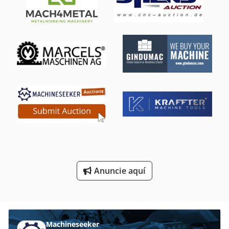
Máquina De Dibujo
Máquina De La Carpintería
Máquina De La Construcción
Máquina De La Rueda
Máquina De Materia Textil
Máquina De Pulir Del Mecánica
Máquina De Recorte
Máquina De Soldadura
Anuncie aquí
Máquina De Trabajo De Metal
Máquinas De Cepillado
Machineseeker