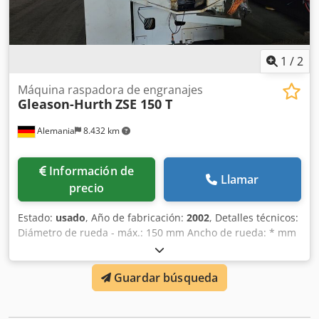
1
/
2
Máquina raspadora de engranajes
Gleason-Hurth
ZSE 150 T
Alemania
8.432 km
Información de
Llamar
precio
Estado:
usado
, Año de fabricación:
2002
, Detalles técnicos:
Diámetro de rueda - máx.: 150 mm Ancho de rueda: * mm
Módulo - máx.: 3,5 Dedpfx Afeyud Tie Aswa Módulo - mín.:
1,25 Potencia total requerida: * kW Peso de la máquina
Guardar búsqueda
aprox.: 6,5 t Necesidad de espacio aprox.: 2,35 x 2,10 x 2,35
m Ancho del diente: 45 mm Diámetro del orificio: 100 mm
Superficie de sujeción: 1300 x 300 mm