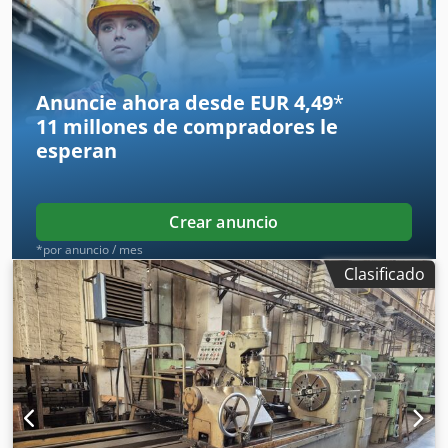
de herramienta 175 - 260 mm Velocidad de giro 45 - 465
rpm Control Siemens Necesidad total de potencia 13 kW
Peso de la máquina aprox. 5,2 t Máquina en excelente
estado, gran cantidad de accesorios. Retrofit en 2014,
control Siemens
Anuncie ahora desde EUR 4,49
*
11 millones de compradores
le
esperan
Crear anuncio
*por anuncio / mes
Clasificado