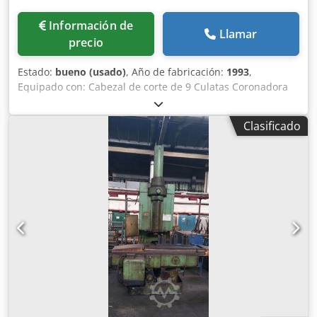
Información de
Llamar
precio
Estado:
bueno (usado)
, Año de fabricación:
1993
,
Equipado con: Cabezal de corte de 9 Culatas Coronadora
Cargador automático Balanzas Heidenhein Cabezal de
corte de velocidad/alimentación variable Puerto serie
Clasificado
RS232 Lubricante Trabon Refrigerante con separador
magnético de virutas Servomotores AC Protección
completa contra salpicaduras Luz de pila Manuales
Especificaciones: Engranaje de trabajo Diámetro de paso
9" & 12" Cabezal de corte: 1-12", 1-8" D.E. máx. del
engranaje de trabajo D.E. 9" y 12" Cabezal de corte: 12
1/2", 8 1/2" Rango de paso de diámetro: 4-20 Distancia
entre centros: 23 RPM Cortador 9" & 12" Cabezal" 50-500,
50-400 Max. Recorrido de la mesa Convencional,
tangencial, diagonal: 5", 2" 5"-2" Ángulo de
Desplazamiento Diagonal Afeitado Recto: 0 Deg. - 90 Deg.
Ángulo transversal Rasurado en corona: 45 Gr. Máx. Máx.
Max. Coronación del ángulo de la mesa: 5 Deg. Max.