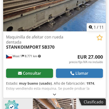
1
/
11
Maquinilla de afeitar con rueda
dentada
STANKOIMPORT
5B370
EUR 27.000
Most 1
8.771 km
precio fijo IVA no incluído
Consultar
Llamar
Estado:
muy bueno (usado)
, Año de fabricación:
1974
,
Estoy vendiendo esta maquina. Se puede probar la
conexión. Módulo máximo 25 mm Diámetro máximo del
engranaje 500 mm Máx. longitud de mecanizado 3.000 mm
Clasificado
Djdpfx Aev Nqq Tef Aswa Carga máxima de la mesa 4000
kg Diámetro máximo de corte 250 mm Longitud máxima de