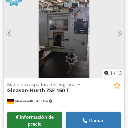
corte 300 mm Consumo total de energía 25 kW Altura de la
máquina 2100 mm Longitud de la máquina 7600 mm
Ancho de la máquina 2800 mm Peso de la máquina 27,1 t
Es posible enviar un vídeo de la máquina vía WhatsApp.
1
/
13
Máquina raspadora de engranajes
Gleason-Hurth
ZSE 150 T
Alemania
8.432 km
Información de
Llamar
precio