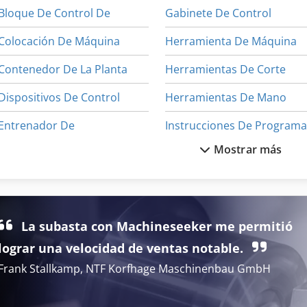
Bloque De Control De
Gabinete De Control
Colocación De Máquina
Herramienta De Máquina
Contenedor De La Planta
Herramientas De Corte
Dispositivos De Control
Herramientas De Mano
Entrenador De
Mostrar más
Equipo De Taller
Invernaderos De
Equipos De Medición
Máquina De La Construcci
Estantes De Almacenamiento
Máquina De Orden
La subasta con Machineseeker me permitió
Extracción Industrial
Placa De Montaje
lograr una velocidad de ventas notable.
Frank Stallkamp, NTF Korfhage Maschinenbau GmbH