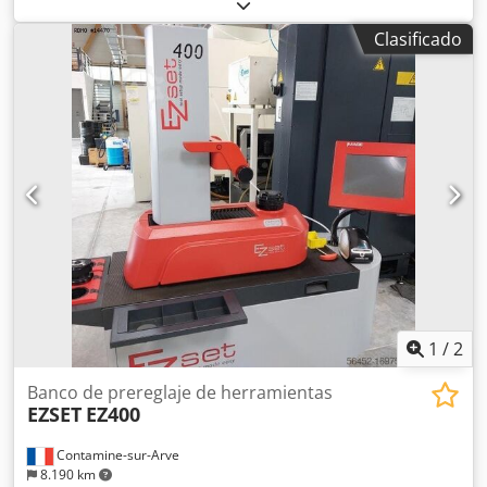
[mm] - rango de medición X : 300 [mm] - diámetro de giro :
240 [mm] Cjdpsuhb Smsfx Abzsrf - peso máx. de la
Clasificado
herramienta : 20 [kg]
1
/
2
Banco de prereglaje de herramientas
EZSET
EZ400
Contamine-sur-Arve
8.190 km