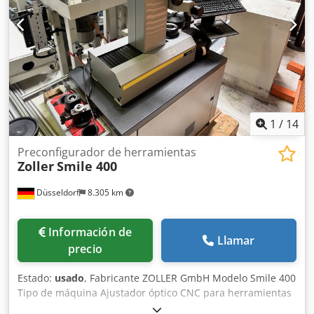
1
/
14
Preconfigurador de herramientas
Zoller
Smile 400
Düsseldorf
8.305 km
Información de
Llamar
precio
Estado:
usado
, Fabricante ZOLLER GmbH Modelo Smile 400
Tipo de máquina Ajustador óptico CNC para herramientas
/ Máquina de medición de herramientas Sistema de