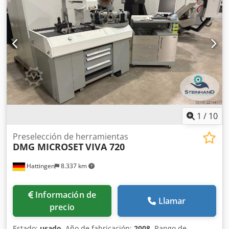
imágenes. Se puede inspeccionar el equipo con el
suministro eléctrico conectado. Posibilidad de entrega con
un coste adicional.
1
/
10
Preselección de herramientas
DMG MICROSET
VIVA 720
Hattingen
8.337 km
Información de
Llamar
precio
Estado:
usado
, Año de fabricación:
2008
, Rango de