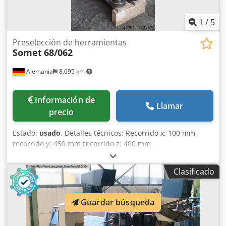
1
/
5
Preselección de herramientas
Somet
68/062
Alemania
8.695 km
Información de
Llamar
precio
Estado:
usado
, Detalles técnicos: Recorrido x: 100 mm
recorrido y: 450 mm recorrido z: 400 mm
Portaherramientas: SK 40 - Ø 22 mm Peso de la máquina
aprox.: 138 kg Dimensiones L x An x Al: 0,72 x 0,38 x 0,99 m
Clasificado
Características: - Rango de medición eje longitudinal z =
400mm; diámetro x = Ø 200mm; diámetro y = fijo -
Portaherramientas para SK 40 / SK 45 / SK 50, rango de
Guardar búsqueda
rotación 360°, Ø máx. de herramienta 220mm, cilindro de
sujeción Ø 80mm Credpfx Absu N Aprezof - Soporte de