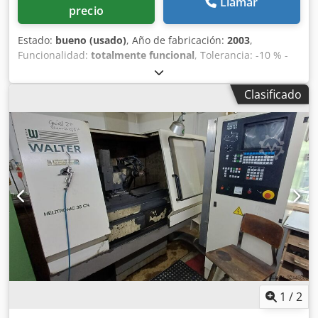
Llamar
precio
Estado:
bueno (usado)
, Año de fabricación:
2003
,
Funcionalidad:
totalmente funcional
, Tolerancia: -10 % -
+6 % Crodpfx Ajzl Thcjbzsf Presión de los neumáticos: 4 - 6
bares Potencia: < 1000 VA
Clasificado
1
/
2