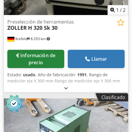
1
/
2
Preselección de herramientas
ZOLLER
H 320 Sk 30
Krefeld
8.293 km
Información de
Llamar
precio
Estado:
usado
, Año de fabricación:
1991
, Rango de
medición eje X 300 mm Rango de medición eje Y 300 mm
Cjdpfx Aetv Icnjbzjrf Tamaño de la mesa 800 x 800 mm
Fijación ISO 30 Alimentación 220 V / 50 Hz Carga total
Clasificado
conectada 0,3 kW Peso 0,5 toneladas Espacio necesario
aprox. 1,5 x 1 x 1,6 m Dispositivo de preajuste con soporte
SK 30, SK 40 opcionalmente posible, Indicador de valores
medidos Zoller DA 6050 / 0266, Número de serie: H320/066