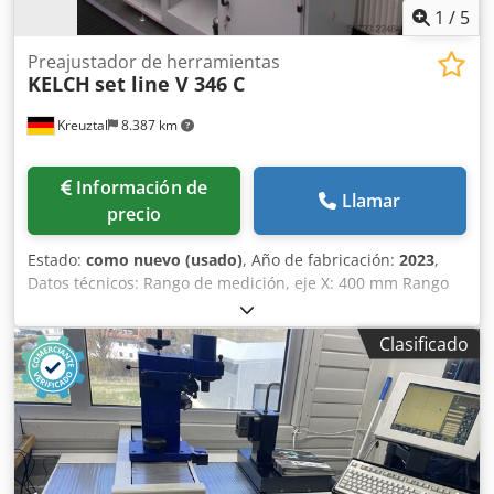
1
/
5
Preajustador de herramientas
KELCH
set line V 346 C
Kreuztal
8.387 km
Información de
Llamar
precio
Estado:
como nuevo (usado)
, Año de fabricación:
2023
,
Datos técnicos: Rango de medición, eje X: 400 mm Rango
de medición, eje Z: 500 mm Longitud máxima de la
herramienta: 600 mm Diámetro máximo de la herramienta:
Clasificado
∅ 400 mm Credpfx Ajzrgdqobzjf Control CNC Dimensiones
(ancho x profundidad x alto): aprox. 1200 x 900 x 2100 mm
Estado: Estado casi como nuevo, muy poco usado. El
vendedor no se hace responsable de errores de escritura o
de transmisión de datos. La máquina, en cuanto a su
aspecto, tecnología y desgaste, se corresponde con su
antigüedad; las máquinas usadas se venden sin ningún