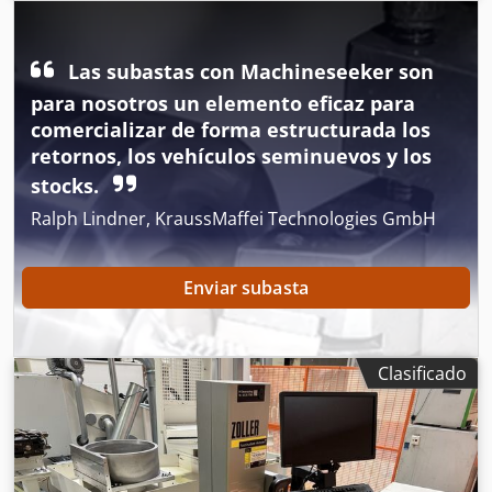
medición eje Z:
315 mm
, Zoller Hyperion 320EZ
Portaherramientas para máquinas Miyano, Boley e Index
Crjdpfx Aewwl S Hjbzof
Las subastas con Machineseeker son
para nosotros un elemento eficaz para
comercializar de forma estructurada los
retornos, los vehículos seminuevos y los
stocks.
Ralph Lindner, KraussMaffei Technologies GmbH
Enviar subasta
Clasificado