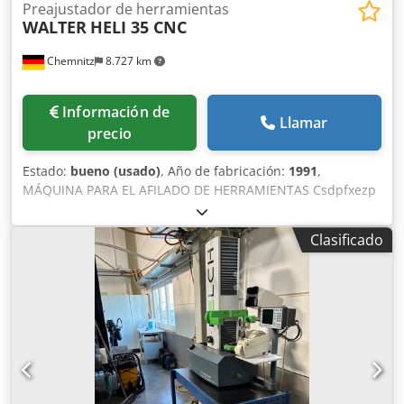
Preajustador de herramientas
WALTER
HELI 35 CNC
Chemnitz
8.727 km
Información de
Llamar
precio
Estado:
bueno (usado)
, Año de fabricación:
1991
,
MÁQUINA PARA EL AFILADO DE HERRAMIENTAS Csdpfxezp
U Hhj Abzorf Fabricante: WALTER (Alemania), Modelo:
Helitronic 35 CNC, Año de fabricación: 1991.
Clasificado