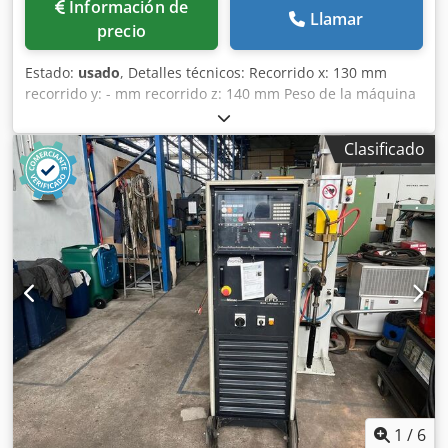
Información de
Llamar
precio
Estado:
usado
, Detalles técnicos: Recorrido x: 130 mm
recorrido y: - mm recorrido z: 140 mm Peso de la máquina
aprox.: 107 kg Dimensiones L x A x A: 0,72 x 0,33 x 0,63 m
Dispositivo de comprobación y preajuste de concentricidad
Clasificado
(dispositivo de sobremesa) - Aplicación: Dispositivo de
medición de piezas de producción (engranajes
helicoidales), comprobación y ajuste de herramientas de
fresado Características: - Eje longitudinal aprox. 100 mm,
Ø 280 mm Cjdpfx Abju N Apfozsrf - Carro de herramientas:
Rango de rotación 360°, portaherramientas Ø 30 x 80 mm,
tamaño LxA: 200x175 mm, ajustable con dispositivo de
medición vástago de medición Ø 8 x 400 mm - Carro
vertical: mandril de prueba Ø 20 x 80 mm *
1
/
6