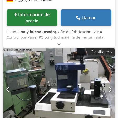
Información de
Llamar
precio
Estado:
muy bueno (usado)
, Año de fabricación:
2014
,
Control por Panel-PC Longitud máxima de herramienta:
500 mm Diámetro máximo de herramienta: 400 mm
Credpfjzatiqjx Abzjf Portaherramientas SK 50 Impresora de
Clasificado
etiquetas Mesa inferior