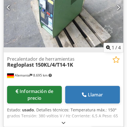
1
/
4
Precalentador de herramientas
Regloplast
150KL/4/T14-1K
Alemania
8.695 km
Información de
Llamar
precio
Estado:
usado
, Detalles técnicos: Temperatura máx.: 150°
grados Tensión: 380 voltios V / Hz Corriente: 6,5 A Peso: 65
kg Dimensiones L x A x A: 0,68 x 0,22 x 0,58 m Campo de