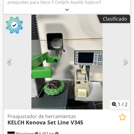
preajustes para Deco 7 Cedpfx Aouhb Sajbzorf
Clasificado
1
/
2
Preajustador de herramientas
KELCH
Kenova Set Line V345
Mögglingen
8.497 km