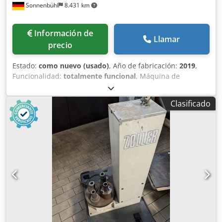
Sonnenbühl
8.431 km
Información de
Llamar
precio
Estado:
como nuevo (usado)
, Año de fabricación:
2019
,
Funcionalidad:
totalmente funcional
, Máquina de
medición de herramientas Zoller Titan: - Año de
fabricación: 2019 - Software: titan/pilot 3.0 - Longitud
Clasificado
máxima de la herramienta, Z = 550 mm - Diámetro máximo
de la herramienta, D = 260 mm Crodpfx Aezd Acajbzef -
Portafirmas: SK40, KSK63, etc., según solicitud