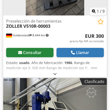
1
/
9
Preselección de herramientas
ZOLLER
V510R-00003
EUR 300
Goldenstedt
8.444 km
precio fijo IVA no incluído
Consultar
Llamar
Estado:
usado
, Año de fabricación:
1986
, Rango de
medición eje X: 500 mm Rango de medición eje Y: . mm
Tamaño de la mesa: . mm Cjdpfjy Ay Nwjx Abzjrf Diámetro
de herramienta: . mm
Clasificado