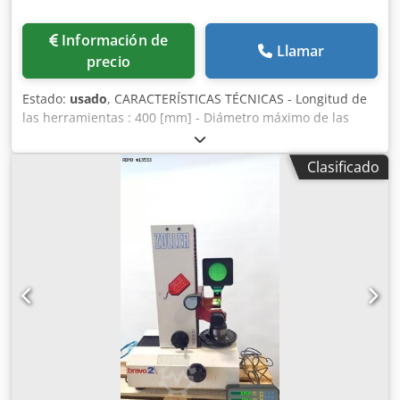
Información de
Llamar
precio
Estado:
usado
, CARACTERÍSTICAS TÉCNICAS - Longitud de
las herramientas : 400 [mm] - Diámetro máximo de las
herramientas : 400 [mm] - Tensión de alimentación : 230
[V] - Eje cónico ISO 50 Cedpfx Abouhb Stezsrf
Clasificado