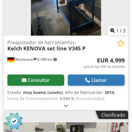
1
/
3
Preajustador de herramientas
Kelch
KENOVA set line V345 P
EUR 4.999
Marktzeuln
8.598 km
precio fijo IVA no incluído
Consultar
Llamar
Estado:
muy bueno (usado)
, Año de fabricación:
2014
,
horas de funcionamiento:
3.000 h
, Funcionalidad:
totalmente funcional
, rango de medición Eje X:
400 mm
,
rango de medición eje Z:
500 mm
, Equipo de ajuste
Clasificado
preestablecido, usado muy poco. Cedpfx Aozni Rrjbzsrf La
oferta también incluye la base y la impresora de etiquetas.
El equipo está en muy buenas condiciones, véanse las