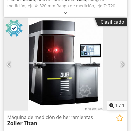
medición, eje X: 320 mm Rango de medición, eje Z: 720
mm - - - - - - - - - Ajustador de herramientas | DMG
MICROSET - VIVA 720 El ajustador de herramientas se
Clasificado
encuentra en buen estado. Para obtener más detalles
técnicos, consulte la oferta. - - - - - - - - - - - - - - - - - - - - - - -
- - - - - - - - - - - - - - - - - Csdpfezd Hdzox Abzsrf #Etiquetas:
VIVA720 | VIVA-720
1
/
1
Máquina de medición de herramientas
Zoller
Titan