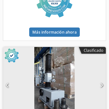
Tratamientos térmicos (por ejemplo, revenido o
endurecimiento de piezas más pequeñas). Debido al rango
de frecuencia de 10–25 kHz, el dispositivo está pensado
principalmente para piezas de tamaño medio a grande, ya
que la profundidad de penetración a estas frecuencias es
mayor que en los sistemas de alta frecuencia.
Más información ahora
Clasificado