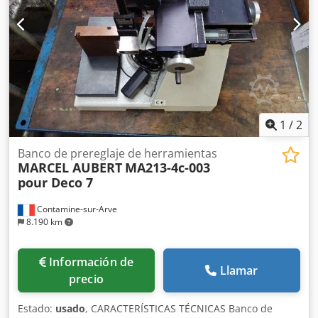
1
/
2
Banco de prereglaje de herramientas
MARCEL AUBERT
MA213-4c-003
pour Deco 7
Contamine-sur-Arve
8.190 km
Información de
Llamar
precio
Estado:
usado
, CARACTERÍSTICAS TÉCNICAS Banco de