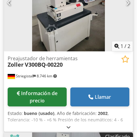
1
/
2
Preajustador de herramientas
Zoller
V300BQ-00220
Striegistal
8.746 km
Información de
Llamar
precio
Estado:
bueno (usado)
, Año de fabricación:
2002
,
Tolerancia: -10 % - +6 % Presión de los neumáticos: 4 - 6
bares Crjdjzl Thvjpfx Abzef Potencia: < 1000 VA
Clasificado