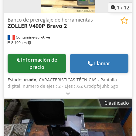
1
/
12
Banco de prereglaje de herramientas
ZOLLER
V400P Bravo 2
Contamine-sur-Arve
8.190 km
Información de
Llamar
precio
Estado:
usado
, CARACTERÍSTICAS TÉCNICAS - Pantalla
digital, número de ejes : 2 - Ejes : X/Z Crodpfxjuhb Sgo
Abzef - Orientación del portaherramientas : 360 [°] - Peso
de la máquina : 90 [Kg] - Dimensiones de la máquina : 800
Clasificado
x 650 x 1000 [mm] - Proyector: 20 [x] - Portaherramientas :
ISO 70 - Alimentación : 230 [V] - Neumática : 4 - 6 [bar] -
Frecuencia : 50 / 60 [Hz] - Tolerancia : -10 - +6 [%]