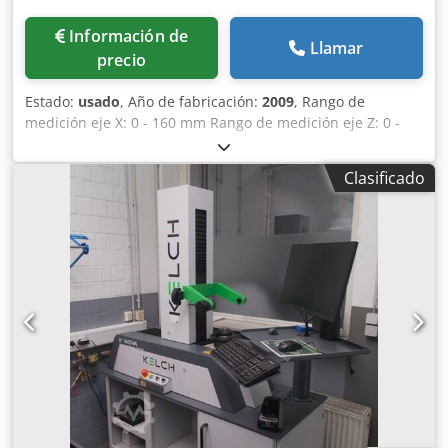
Información de
Llamar
precio
Estado:
usado
, Año de fabricación:
2009
, Rango de
medición eje X: 0 - 160 mm Rango de medición eje Z: 0 -
300 mm Portaherramientas: SK 40 / BT 40 Resolución:
0,001 mm Temperatura ambiente: 0 - 45 °C Espacio
Clasificado
requerido: aprox. 0,60 x 0,50 x 0,85 m Peso: aprox. 60 kg
Presetter de herramientas PWB - Tool Master 10
Cjdpezrzqfofx Abzsrf - incluye electrónica de medición
TC100