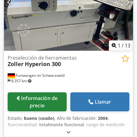
tipo de garantía.
1
/
13
Preselección de herramientas
Zoller
Hyperion 300
Furtwangen im Schwarzwald
8.357 km
Información de
Llamar
precio
Estado:
bueno (usado)
, Año de fabricación:
2004
,
Funcionalidad:
totalmente funcional
, rango de medición
Eje X:
316 mm
, rango de medición Eje Y:
120 mm
, rango de