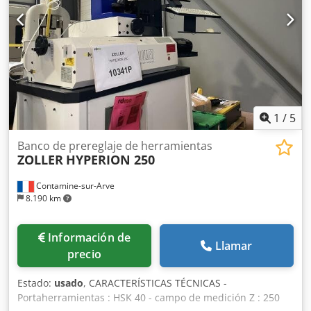
1
/
5
Banco de prereglaje de herramientas
ZOLLER
HYPERION 250
Contamine-sur-Arve
8.190 km
Información de
Llamar
precio
Estado:
usado
, CARACTERÍSTICAS TÉCNICAS -
Portaherramientas : HSK 40 - campo de medición Z : 250