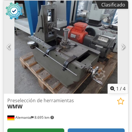
aplicación / uso: Sistema de control de la temperatura del
Clasificado
agua transportable - Conexión de agua de refrigeración:
Entrada y salida Ø 12mm interior con conexión de
bayoneta - Conexión del medio circulante: Entrada y salida
Ø 12mm con conexión de bayoneta - Funcionamiento
mediante panel de control Equipamiento: - Cable de
conexión de 1400 mm Crodpfx Aeu N Ag Rjbzjf Posibilidad
de prueba opcional. *
1
/
4
Preselección de herramientas
WMW
Alemania
8.695 km