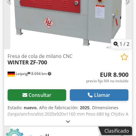
1
/
2
Fresa de cola de milano CNC
WINTER
ZF-700
EUR 8.900
Leipzig
8.694 km
precio fijo IVA no incluído
Consultar
Llamar
Estado:
nuevo
, Año de fabricación:
2025
, Dimensiones
(largo/ancho/alto) 2020x920x1160 mm Peso 680 kg Chjdsv A
Hywjpfx Am Eea Requerimiento total de potencia 3 kW
Fresa de cola de milano CNC ZF-700 - Control CNC con
Clasificado
operación de pantalla táctil fácil de usar - máx. Ancho de