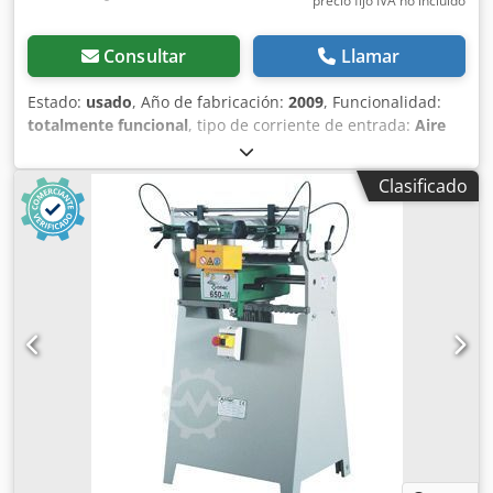
precio fijo IVA no incluído
Consultar
Llamar
Estado:
usado
, Año de fabricación:
2009
, Funcionalidad:
totalmente funcional
, tipo de corriente de entrada:
Aire
acondicionado
, ancho total:
1.350 mm
, longitud total:
1.200 mm
, altura total:
1.300 mm
, velocidad del cabezal
Clasificado
(máx.):
3.900 rpm
, peso total:
530 kg
, tensión de entrada:
400 V
, longitud del husillo de fresado:
200 mm
, velocidad
de rotación (mín.):
3.900 rpm
, velocidad de giro (máx.):
3.900 rpm
, anchura de trabajo:
200 mm
, diámetro del
husillo:
50 mm
, Ofrecemos esta fresadora de dientes
usada, modelo Omec F10/200, fabricada en 2009.
Csdpszmug Nefx Am Eoha Fabricante: Omec Modelo:
F10/200 Año de fabricación: 2009 Estado: usada Tipo de
máquina: fresadora de dientes, dientes tipo "dedo",
dientes para cajones Fresadora OMEC F10/200 totalmente
funcional para la fabricación de dientes tipo "dedo" para
la producción de cajones. Fabricada en 2009, potencia del
motor de 11,5 kW, diámetro del husillo de 50 mm y peso