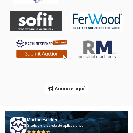
Fresadora De Metal
Fresadora De Perforación
Fresadora De Ranuras
Fresadora De Torreta
Fresadora Y Centro De Mecanizado Cnc
Grabaciones De Fresado
Herramientas De Corte
Anuncie aquí
Herramientas De Fresado
Mesa De Fresado
Machineseeker
Gratis en la tienda de aplicaciones