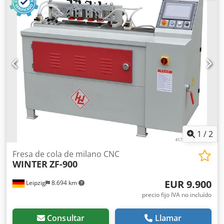
trabajo 700 mm - mín./máx. Espesor de la pieza de trabajo
12 - 25 mm - Tiempo de corte 3 - 30 seg. - Motor de husillo
de fresado de 1,1 kW - Velocidad 18.000 rpm - Servomotor
de eje X de 0,75 kW - Servomotor de eje Y de 0,75 kW -
Potencia total 3,0 kW - Voltaje 400 V, 50 Hz - 4 abrazaderas
neumáticas verticales para piezas de trabajo - Bomba de
lubricante - Conformidad CE - Presión de funcionamiento 6
bar - Dimensiones L=2020, An=920, Al=1160 mm - Peso 680
kg
1
/
2
Fresa de cola de milano CNC
WINTER
ZF-900
EUR 9.900
Leipzig
8.694 km
precio fijo IVA no incluído
Consultar
Llamar