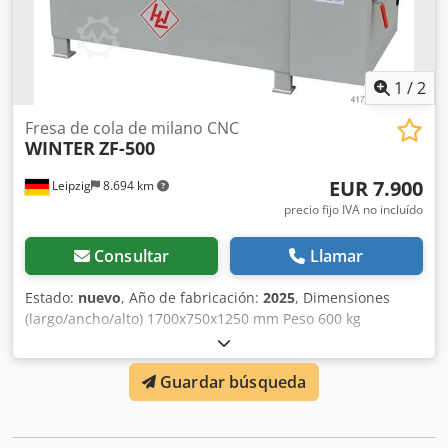
1
/
2
Fresa de cola de milano CNC
WINTER
ZF-500
EUR 7.900
Leipzig
8.694 km
precio fijo IVA no incluído
Consultar
Llamar
Estado:
nuevo
, Año de fabricación:
2025
, Dimensiones
(largo/ancho/alto) 1700x750x1250 mm Peso 600 kg
Requerimiento total de potencia 3 kW Fresa de cola de
milano CNC ZF-500 - Control CNC con operación de
Guardar búsqueda
pantalla táctil fácil de usar - máx. Ancho de trabajo 500
mm - mín./máx. Espesor de la pieza de trabajo 12 - 25 mm
Chsdsv A Hyqjpfx Am Eea - Motor de husillo de fresado de
1,1 kW - Velocidad 18.000 rpm - Servomotor de eje X de