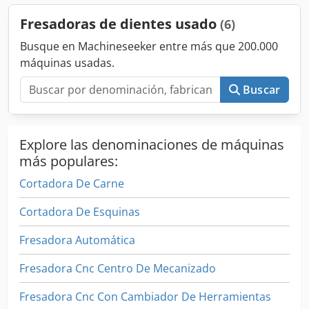
0,75 kW - Servomotor de eje Y de 0,75 kW - Potencia total
Fresadoras de dientes usado
(6)
3,0 kW - Voltaje 400 V, 50 Hz - 4 abrazaderas neumáticas
verticales para piezas de trabajo - Bomba de lubricante -
Busque en Machineseeker entre más que 200.000
Conformidad CE - Presión de funcionamiento 6 bar -
máquinas usadas.
Dimensiones L=1700, An=750, Al=1250 mm - Peso 600 kg
Buscar
Explore las denominaciones de máquinas
más populares:
Cortadora De Carne
Cortadora De Esquinas
Fresadora Automática
Fresadora Cnc Centro De Mecanizado
Fresadora Cnc Con Cambiador De Herramientas