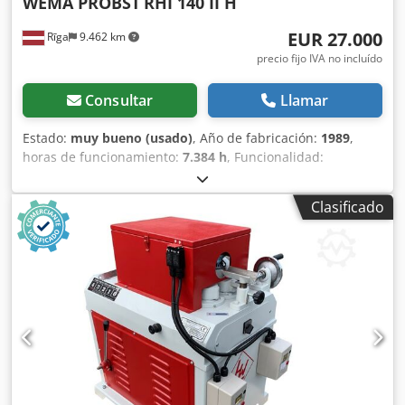
WEMA PROBST
RHI 140 II H
EUR 27.000
Rīga
9.462 km
precio fijo IVA no incluído
Consultar
Llamar
Estado:
muy bueno (usado)
, Año de fabricación:
1989
,
horas de funcionamiento:
7.384 h
, Funcionalidad:
totalmente funcional
, ancho total:
1.000 mm
, longitud
total:
5.500 mm
, altura total:
1.650 mm
, máquina para la
Clasificado
fabricación de postes y estacas de madera con un
diámetro de 40 a 140 mm. Longitud del material a
procesar: 1,2 a 6 m. Velocidad de procesamiento: 5 a 25
m/min. Primera fresadora: 160 mm, segunda fresadora:
140 mm. Sujeción del material: neumática. Chsdpfx Aiszcd
Ago Tsa