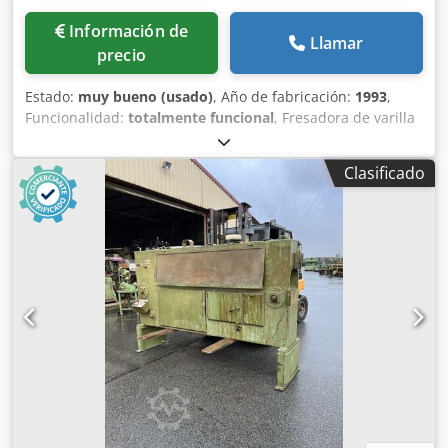
Información de
Llamar
precio
Estado:
muy bueno (usado)
, Año de fabricación:
1993
,
Funcionalidad:
totalmente funcional
, Fresadora de varilla
redonda Bezner Csdpfx Ajrfxiloi Tsha Rango de trabajo
(rango de fresado) 30 - 120mm máx. madera en bruto
Clasificado
180mm refuerzo máx. 60mm Longitud mínima de la
madera 600mm