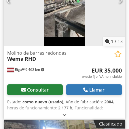
1
/
13
Molino de barras redondas
Wema
RHD
EUR 35.000
Rīga
9.462 km
precio fijo IVA no incluído
Consultar
Llamar
Estado:
como nuevo (usado)
, Año de fabricación:
2004
,
horas de funcionamiento:
2.177 h
, Funcionalidad:
totalmente funcional
, máquina para la producción de
troncos cilíndricos con un diámetro de hasta 400 mm y
Clasificado
una longitud de hasta 10 m. Chsdpfx Aiezcgtbo Toa