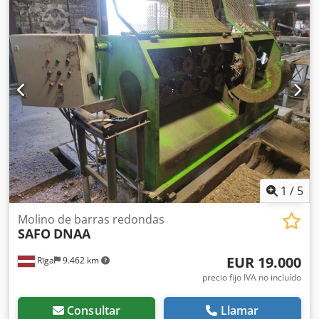
1
/
5
Molino de barras redondas
SAFO
DNAA
EUR 19.000
Rīga
9.462 km
precio fijo IVA no incluído
Consultar
Llamar