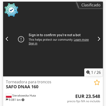
Clasificado
1
/
26
Torneadora para troncos
SAFO
DNAA 160
EUR 23.548
Sierakowska Huta
9.081 km
precio fijo IVA no incluído