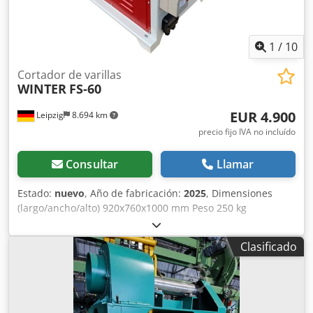
1
/
10
Cortador de varillas
WINTER
FS-60
EUR 4.900
Leipzig
8.694 km
precio fijo IVA no incluído
Consultar
Llamar
Estado:
nuevo
, Año de fabricación:
2025
, Dimensiones
(largo/ancho/alto) 920x760x1000 mm Peso 250 kg
Requerimiento total de potencia 5,5 kW Fresadora de
varillas redondas FS-60 - Rango de trabajo 10 - 60 mm -
Clasificado
mín. longitud de la pieza de trabajo 300 mm - Motor de
fresado 4,0 kW - Motor de alimentación 1,5 kW - Voltaje 400
V / 50 Hz - Velocidad 3000 rpm. - Velocidades de avance
6,9,13,16 m/min. - Dimensiones LxAnxAl 920 x 760 x 1000
mm - Peso 250 kg - Incluye diámetro de fresa de 35 mm