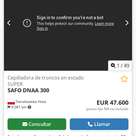
accionamiento del cabezal de cuchillas tiene una potencia
de 30 kW, y el motor de avance, de 3 kW. Codezlhamspfx Ai
Teha
1
/
49
Cepilladora de troncos en estado
SUPER
SAFO
DNAA 300
EUR 47.600
Sierakowska Huta
9.081 km
precio fijo IVA no incluído
Consultar
Llamar