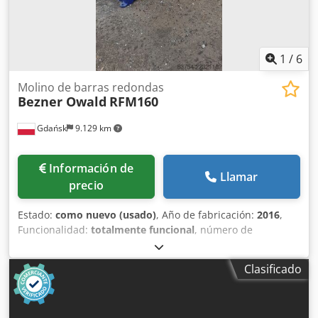
1
/
6
Molino de barras redondas
Bezner Owald
RFM160
Gdańsk
9.129 km
Información de
Llamar
precio
Estado:
como nuevo (usado)
, Año de fabricación:
2016
,
Funcionalidad:
totalmente funcional
, número de
máquina/vehículo:
19115035
, tipo de corriente de entrada:
trifásico
, Con la fresadora de barras redondas, se pueden
Clasificado
obtener diámetros finales de 40 a 160 mm. Los 4 cabezales
de cuchillas son de ajuste continuo y cada uno lleva una
cuchilla de acabado y una de desbaste. El motor de