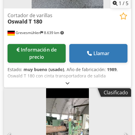
1
/
5
Cortador de varillas
Oswald
T 180
Grevesmühlen
8.639 km
Información de
Llamar
precio
Estado:
muy bueno (usado)
, Año de fabricación:
1989
,
Oswald T 180 con cinta transportadora de salida
Tronzadora circular para el corte longitudinal de madera
redonda de hasta 180 mm Chjderfxkbepfx Ai Toa
Clasificado