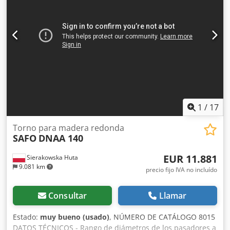
3 rodillos de arrastre dentados - cabezal de 3 cuchillas - 3
rodillos de salida lisos - dimensiones (L/A/H):
3100x1400x1500mm - peso: 2100kg Cjdpfx Aiezkhaqj Tjha
VENTAJAS – Producción polaca – Cabezal de 3 cuchillas –
Torneadora de espigas usada, en muy buen estado Precio
neto: 32.900 PLN Precio neto: 7.830 EUR (según tipo de
cambio 4,2 PLN/EUR) (Los precios pueden variar con
fluctuaciones del tipo de cambio)
1
/
17
Torno para madera redonda
SAFO
DNAA 140
EUR 11.881
Sierakowska Huta
9.081 km
precio fijo IVA no incluído
Consultar
Llamar
Estado:
muy bueno (usado)
, NÚMERO DE CATÁLOGO 8015
DATOS TÉCNICOS - Rango de diámetros de los pasadores a