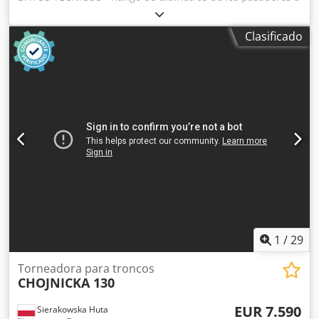
mecanizar: 40-140 mm - Diámetro máximo del material de
entrada: 210 mm - Longitud mínima del material de
Clasificado
entrada: 600 mm - Tolerancia máxima de mecanizado por
lado: 30 mm - Casquillo instalado de diámetro 100 mm -
Motor de accionamiento del cabezal de corte: 18,5 kW -
Avance: adelante/atrás - Motor de avance: 3,73 kW
Cjdpfxjzcw R Ro Ai Tsha Secuencia: - Canal de entrada -
Rodillos de tracción dentados: 6 unidades - Cabezal de 4
cuchillas - Rodillos de salida de tracción lisos: 6 unidades -
Dimensiones (largo/ancho/alto): 2600x1200x1390 mm -
Peso: 1700 kg VENTAJAS - Fabricación polaca -
Documentación técnica - Torno de estirar usado, en muy
buen estado Precio neto: 49900 PLN Precio neto: 11881
EUR, dependiendo del tipo de cambio de 4,20 EUR (Los
precios pueden variar según las fluctuaciones del tipo de
cambio)
1
/
29
Torneadora para troncos
CHOJNICKA 130
EUR 7.590
Sierakowska Huta