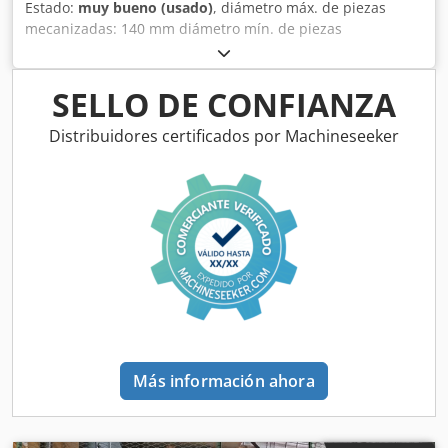
Estado:
muy bueno (usado)
, diámetro máx. de piezas
mecanizadas: 140 mm diámetro mín. de piezas
mecanizadas: 40 mm cabezal de 2 cuchillas cualquier
longitud de pieza mecanizada motor: 2,2 kW Cjdjw
Twkrepfx Ai Tjha diámetro de la boca de aspiración: 120
SELLO DE CONFIANZA
mm dimensiones (L/A/Al): 950x520x1100 mm peso: 95 kg
Distribuidores certificados por Machineseeker
Más información ahora