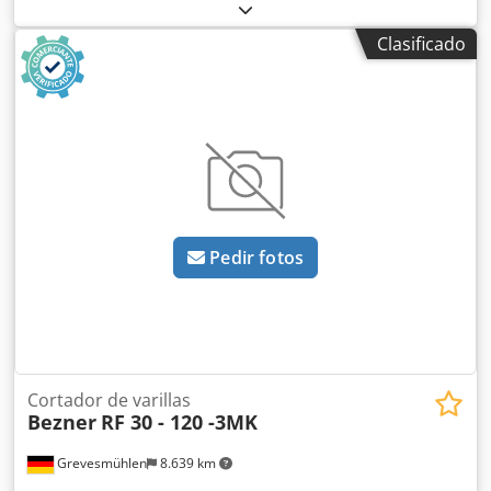
redondas Stellmacher, modelo RST310/3-3 SE, para la
fabricación de maderas fresadas cilíndricas con diámetros
Clasificado
de 150 a 310 mm, con accionamiento eléctrico de 45 kW
para la cabeza fresadora. La velocidad de avance es
regulable de 1 a 12. Para la alimentación y descarga de la
madera hay dos transportadores de rodillos sobre ruedas.
Csdjy Ta Ibjpfx Ai Tjha
Pedir fotos
Cortador de varillas
Bezner
RF 30 - 120 -3MK
Grevesmühlen
8.639 km