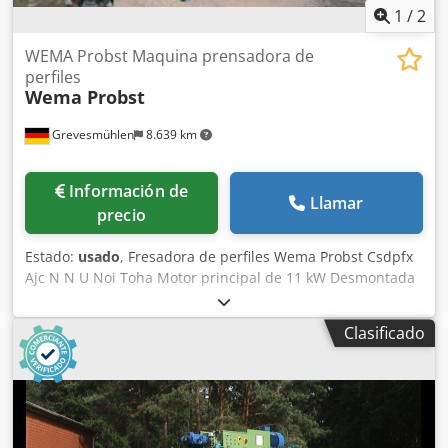
1
/
2
WEMA Probst Maquina prensadora de
perfiles
Wema Probst
Grevesmühlen
8.639 km
Información de
Llamar
precio
Estado:
usado
, Fresadora de perfiles Wema Probst Csdpfx
Ajc N N U Noi Toha Motor principal de 11 kW Desmontada
y lista para ser transportada.
Clasificado