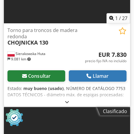
neto: 199.900 PLN Precio neto: 47.600 EUR según el cambio
de 4,2 EUR (los precios pueden variar según fluctuaciones
mayores)
1
/
27
Torno para troncos de madera
redonda
CHOJNICKA 130
EUR 7.830
Sierakowska Huta
9.081 km
precio fijo IVA no incluído
Consultar
Llamar
Estado:
muy bueno (usado)
, NÚMERO DE CATÁLOGO 7753
DATOS TÉCNICOS - diámetro máx. de espigas procesadas:
130mm - casquillo instalado: 110mm - diámetro máx. del
material de entrada: 160mm - longitud mínima del
Clasificado
material de entrada: 800mm - sobrematerial máximo por
lado: 15mm - motor de accionamiento del cabezal de
cuchillas: 15kW - 3 velocidades de avance +
avance/retroceso - motor de avance: 1,1kW Configuración: -