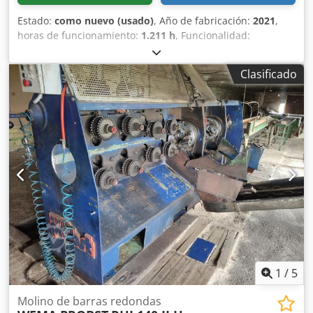
Estado:
como nuevo (usado)
, Año de fabricación:
2021
,
horas de funcionamiento:
1.211 h
, Funcionalidad:
totalmente funcional
, máquina para la fabricación de
postes y estacas de madera. Longitudes de procesamiento:
Clasificado
1,2-5 m. Diámetros de fabricación: 40-140 mm. El cabezal
de fresado tiene 8 cuchillas. El sistema de sujeción del
material es mecánico. Velocidad de procesamiento: 5-14
m/min. Cedozcd Enjpfx Ai Toha
1
/
5
Molino de barras redondas