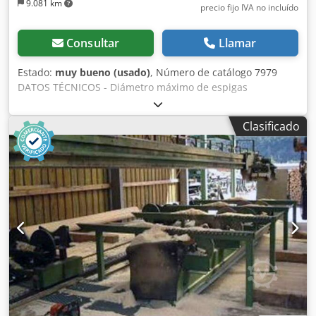
9.081 km
precio fijo IVA no incluído
Consultar
Llamar
Estado:
muy bueno (usado)
, Número de catálogo 7979
DATOS TÉCNICOS - Diámetro máximo de espigas
procesadas: 130mm - Casquillo instalado: 57mm - Longitud
mínima del material de entrada: 800mm - Motor de la
Clasificado
cabeza portacuchillas: 18,5kW - 4 velocidades de avance +
adelante/atrás - Motor de avance: 2,2kW En orden: -
Rodillos de arrastre de entrada dentados: 6 uds - Cabezal
de 3 cuchillas Csdjzcc Rvspfx Ai Tsha - Rodillos de arrastre
de salida lisos: 6 uds - Diámetro de la boca de extracción:
140mm - Casquillos adicionales incluidos: 40, 45, 50,
75mm - Dimensiones L/A/Al: 3100x1300x1400mm - Peso:
2100kg VENTAJAS – Fabricación polaca – Cabezal de 3
cuchillas – Casquillos adicionales incluidos: 40, 45, 50,
75mm – Máquina torneadora de espigas usada, en muy
buen estado Precio neto: 31.900 PLN Precio neto: 7.590
EUR (según cambio a 4,2 EUR) (Los precios pueden
modificarse en caso de mayores fluctuaciones)