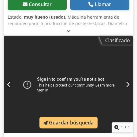
Consultar
Llamar
Estado:
muy bueno (usado)
, Máquina herramienta de
redondeo para la producción de postes/estacas. Diámetro
del producto acabado de 40 mm a 140 mm. La máquina
herramienta fue renovada. Nuevos cojinetes, nuevos
Clasificado
engranajes de hombros traseros, armario eléctrico
renovado y sensor óptico de presión neumática instalado,
sistema neumático parcialmente renovado (3 cilindros
nuevos). Chodpeuvg Htofx Ai Toa
Guardar búsqueda
1
/
1