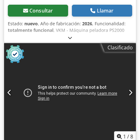
Consultar
Llamar
Estado:
nuevo
, Año de fabricación:
2026
, Funcionalidad:
totalmente funcional
, VKM - Máquina peladora PS2000
Diámetro de la madera: 40 – 200 mm Diámetro del disco
pelador: 458 mm Número de cuchillas peladoras: 8
Clasificado
Velocidad de avance: 5 – 15 m/min Consumo de aire
aprox.: 60 NL/min Velocidad del disco pelador: 1500 rpm
Potencia del motor del disco pelador: 15 kW Chedpfov Uxm
Tox Ai Tea Potencia del motor del rodillo alimentador
inferior: 0,37 kW Potencia del motor del rodillo alimentador
superior: 0,37 kW Ajuste del diámetro de la madera bruta
regulable eléctricamente mediante pedal, también
durante el funcionamiento.
1
/
8