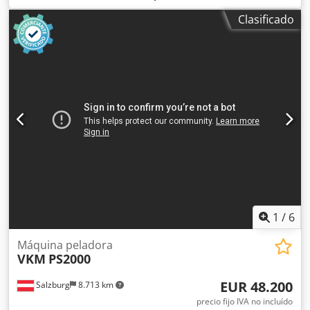
Potencia del motor de la cabeza de corte: 2,4 kW. Número
Clasificado
de cuchillas: 2. Csdpfjy Tx U Tex Ai Tjha
1
/
6
Máquina peladora
VKM
PS2000
EUR 48.200
Salzburg
8.713 km
precio fijo IVA no incluído