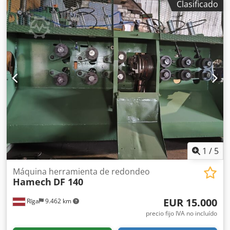
Clasificado
1
/
5
Máquina herramienta de redondeo
Hamech
DF 140
EUR 15.000
Rīga
9.462 km
precio fijo IVA no incluído