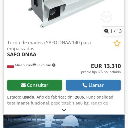
1,5 kW - 3 rodillos de tracción dentados - Cabezal de 4
cuchillas - 3 rodillos de salida de tracción suave -
dimensiones largo/ancho/alto: 2630x1240x1400mm - peso:
1600kg
1
/
13
Torno de madera SAFO DNAA 140 para
empalizadas
SAFO
DNAA
EUR 13.310
Miechucino
9.089 km
precio fijo IVA no incluído
Consultar
Llamar
Estado:
usado
, Año de fabricación:
2005
, Funcionalidad:
totalmente funcional
, peso total:
1.600 kg
, rango de
trabajo:
140 mm
, tipo de corriente de entrada:
trifásico
,
tensión de entrada:
400 V
, - Producción polaca - año de
producción 2005 - DTR, CE DATOS TÉCNICOS: - Rango de
diámetros de pasadores procesados: 40-140 mm -