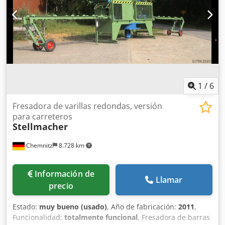
1
/
6
Fresadora de varillas redondas, versión
para carreteros
Stellmacher
Chemnitz
8.728 km
Información de
Llamar
precio
Estado:
muy bueno (usado)
, Año de fabricación:
2011
,
Funcionalidad:
totalmente funcional
, Fresadora de barras