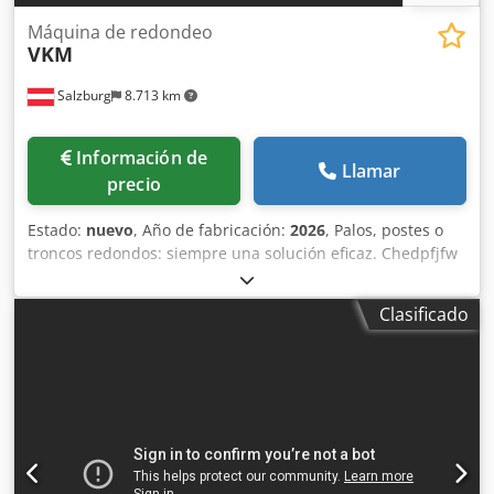
Máquina de redondeo
VKM
Salzburg
8.713 km
Información de
Llamar
precio
Estado:
nuevo
, Año de fabricación:
2026
, Palos, postes o
troncos redondos: siempre una solución eficaz. Chedpfjfw
Ay Nex Ai Tja La fresadora de troncos redondos VKM, con
un diseño probado y eficaz. La innovación no se detiene, ni
Clasificado
siquiera en las fresadoras de troncos redondos. Nuestras
máquinas para el fresado cilíndrico de troncos incorporan
una serie de mejoras. Gracias a su diseño modular, cada
empresa puede seleccionar el tamaño y el modelo que
mejor se adapte a sus necesidades específicas para el
procesamiento de la madera. Fresado de troncos con
precisión milimétrica para cada tipo de tronco. Tecnología:
Todos los pares de rodillos se controlan mediante una isla