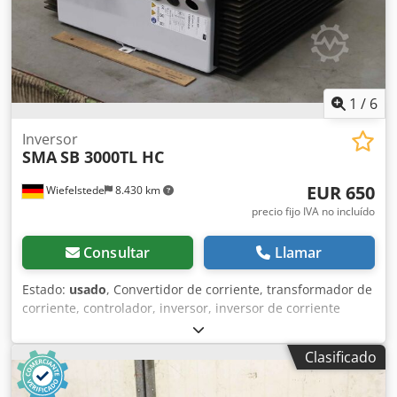
1
/
6
Inversor
SMA
SB 3000TL HC
EUR 650
Wiefelstede
8.430 km
precio fijo IVA no incluído
Consultar
Llamar
Estado:
usado
, Convertidor de corriente, transformador de
corriente, controlador, inversor, inversor de corriente
alterna, inversor de corriente solar -Fabricante: SMA,
inversor fotovoltaico Sunny Boy -Tipo: SB 3300TL HC -
Clasificado
Potencia nominal de salida (PAC): 3000 W -Dimensiones:
470/205/A495 mm -Peso: 26,7 kg Dsdpfx Ajinwuuodrjwa