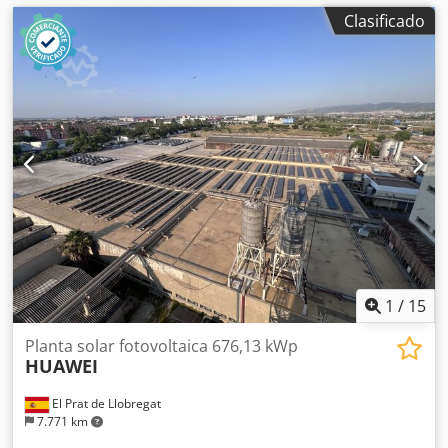
Clasificado
1
/
15
Planta solar fotovoltaica 676,13 kWp
HUAWEI
El Prat de Llobregat
7.771 km