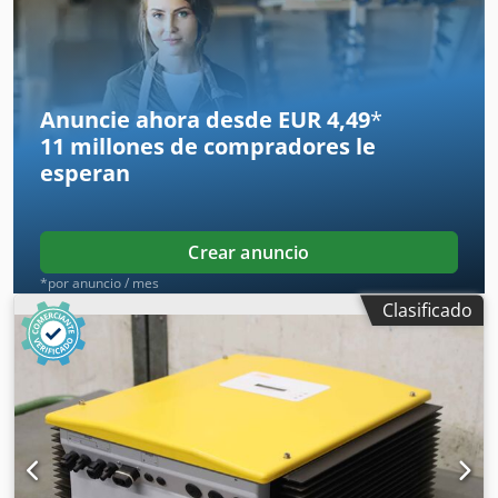
Sunny Boy 2,1 kV OVP -Tipo: 485PB-NR -N.º de artículo:
3400100184 Dwodeip Rb Ujpfx Adrsa -Cantidad: 40
interfaces disponibles -Precio: por unidad -Dimensiones
de la caja: 290/200/A50 mm -Peso: 0,5 kg/unidad
Anuncie ahora desde EUR 4,49
*
11 millones de compradores
le
esperan
Crear anuncio
*por anuncio / mes
Clasificado