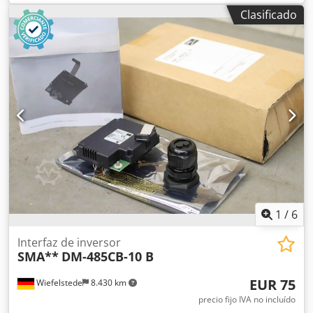
Schüco, inversor fotovoltaico Sunny Boy -Tipo: SB 3300 -
Clasificado
Potencia nominal de salida (PAC): 3300 W -Dimensiones:
440/360/240 mm Djdpfxsin Rnxe Adrowa -Peso: 42 kg
1
/
6
Interfaz de inversor
SMA**
DM-485CB-10 B
EUR 75
Wiefelstede
8.430 km
precio fijo IVA no incluído