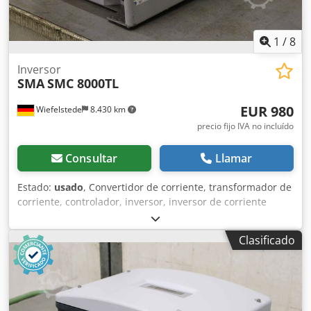
1
/
8
Inversor
SMA
SMC 8000TL
EUR 980
Wiefelstede
8.430 km
precio fijo IVA no incluído
Consultar
Llamar
Estado:
usado
, Convertidor de corriente, transformador de
corriente, controlador, inversor, inversor de corriente
alterna, inversor de energía solar -SMA: Inversor
fotovoltaico SUNNY MINI CENTRAL Dodpfxjfdxqpe Adrjwa -
Clasificado
Potencia nominal de salida (PAC): 8000 W -Dimensiones:
610/480/A250 mm -Peso: 21 kg