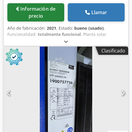
Información de
Llamar
precio
Año de fabricación:
2021
, Estado:
bueno (usado)
,
Funcionalidad:
totalmente funcional
, Planta solar
fotovoltaica industrial de 676,13 kWp (2021) La instalación
fue ejecutada en 2021 con una potencia pico original de
Clasificado
676,13 kWp. Está formada por módulos fotovoltaicos
monocristalinos PERC instalados sobre estructuras de
aluminio lastradas, sin perforación de la cubierta y con
una inclinación aproximada de 10°. La conversión de
energía se realiza mediante 5 inversores trifásicos Huawei
SUN2000-100KTL-M1, con una potencia nominal conjunta
de aproximadamente 500 kW AC y una tensión de salida
de 400 V trifásica. Los inversores incorporan seguidores
MPPT, monitorización de strings, comunicaciones
PLC/Modbus y protecciones integradas en corriente
continua y alterna. La planta dispone de un contador
ITRON encargado del control del vertido cero, configurado
por razones administrativas para evitar la inyección de