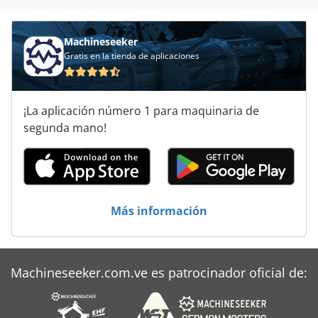
Máquina De Materia Textil
Máquina De Orden
Machineseeker
Gratis en la tienda de aplicaciones
Máquina De Recolección
Máquina De Soldadura
¡La aplicación número 1 para maquinaria de
Puesto De Trabajo
segunda mano!
Sistemas De Generador
Stock De Los Componentes
Más información
Unidad De Motor
Machineseeker.com.ve es patrocinador oficial de: