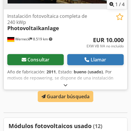
1
/
4
Instalación fotovoltaica completa de
240 kWp
Photovoltaikanlage
EUR 10.000
Werneck
8.519 km
EXW VB IVA no incluído
Consultar
Llamar
Año de fabricación:
2011
, Estado:
bueno (usado)
, Por
motivos de repowering, se dispone de una instalación
fotovoltaica completa con aproximadamente 2.500
módulos de 90 vatios/módulo. Módulos: Sharp NAG 090B5
Guardar búsqueda
90 vatios, micromorfo/tandem Inversores: 2x Kaco XP 100
9x Kaco 02Xi Puesta en marcha en 2011 Los módulos ya
han sido desmontados. Dsdeytx Tzjpfx Adrowa También es
posible la venta parcial a un precio inferior. Ideal para
naves o superficies de tejado similares. Solo recogida.
Módulos fotovoltaicos usado
(12)
Documentación técnica disponible. ¡Venta sin garantía!