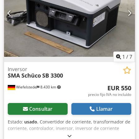
1
/
7
Inversor
SMA Schüco
SB 3300
EUR 550
Wiefelstede
8.430 km
precio fijo IVA no incluído
Consultar
Llamar
Estado:
usado
, Convertidor de corriente, transformador de
corriente, controlador, inversor, inversor de corriente
alterna, inversor de corriente solar -Fabricante: SMA