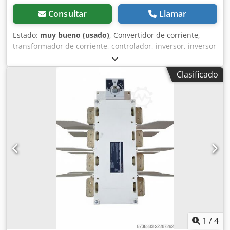
Consultar
Llamar
Estado:
muy bueno (usado)
, Convertidor de corriente,
transformador de corriente, controlador, inversor, inversor
de corriente alterna, inversor de corriente solar, módulos
485i -Fabricante: SMA, interfaz del kit de actualización
Clasificado
para módulos 485i para inversores SMA. -Tipo: DM-485CB-
10 B -Cantidad: 1 módulo disponible -Dimensiones del
embalaje: 280/170/85 mm (alto) Dsdpfxjip Rcvs Adrjwa -
Peso: 0,6 kg
1
/
4