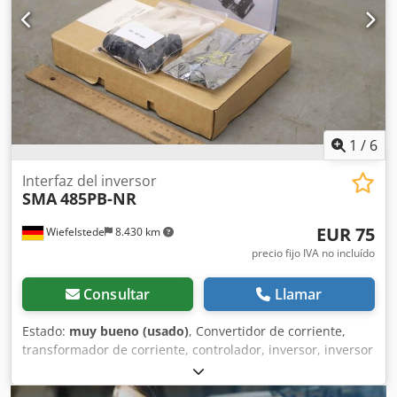
/ 400 / 415 V (3~) Frecuencia de red: 50 / 60 Hz Corriente
máxima de salida de CA: 36,2 A Grado de protección: IP65
Clase de protección: I Categoría de sobretensión: III Peso:
máx. 61 kg
1
/
6
Interfaz del inversor
SMA
485PB-NR
EUR 75
Wiefelstede
8.430 km
precio fijo IVA no incluído
Consultar
Llamar
Estado:
muy bueno (usado)
, Convertidor de corriente,
transformador de corriente, controlador, inversor, inversor
de corriente alterna, inversor de energía solar -Fabricante:
SMA, interfaz de kit de actualización para inversores