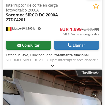
Interruptor de corte en carga
fotovoltaico 2000A
Socomec
SIRCO DC 2000A
27DC4201
EUR 1.999
Musson
8.199 km
EUR 2.499
VB El IVA no es desglosable
Consultar
Llamar
Estado:
nuevo
, Funcionalidad:
totalmente funcional
,
SOCOMEC SIRCO DC 2000A Tipo: Interruptor seccionador /
Aislador fotovoltaico Corriente nominal: 2000A Tensión:
Hasta 1000 V CC Aplicaciones: Sistemas fotovoltaicos,
Clasificado
instalaciones solares, separación de circuitos eléctricos
Marca: SOCOMEC (reconocida a nivel mundial en
protección y gestión de energía) Estado: Nuevo Alta
capacidad de 2000 A, diseñado específicamente para
aplicaciones fotovoltaicas, garantizando un rendimiento
fiable en entornos exigentes. Protección fiable para
sistemas solares, que permite un aislamiento y una