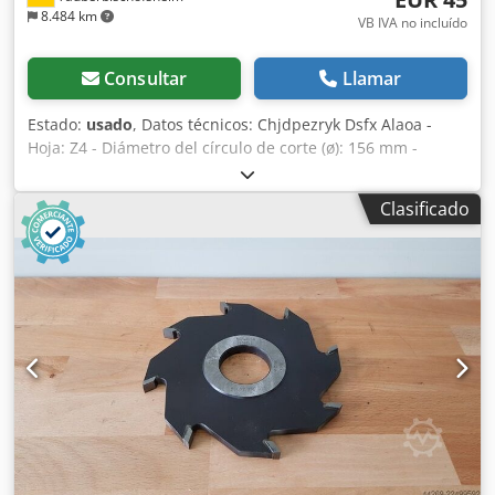
8.484 km
VB IVA no incluído
Consultar
Llamar
Estado:
usado
, Datos técnicos: Chjdpezryk Dsfx Alaoa -
Hoja: Z4 - Diámetro del círculo de corte (ø): 156 mm -
Orificio: 60 mm - Longitud: 78 mm - Material: Acero -
Disponibilidad: 1
Clasificado