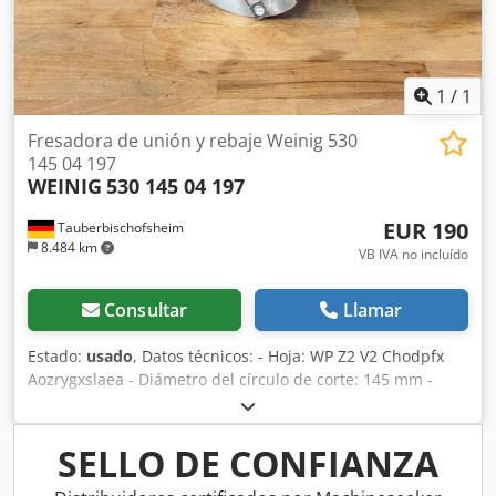
1
/
1
Fresadora de unión y rebaje Weinig 530
145 04 197
WEINIG
530 145 04 197
EUR 190
Tauberbischofsheim
8.484 km
VB IVA no incluído
Consultar
Llamar
Estado:
usado
, Datos técnicos: - Hoja: WP Z2 V2 Chodpfx
Aozrygxslaea - Diámetro del círculo de corte: 145 mm -
Agujero: 40 mm - Longitud: 17 mm - Material: Acero -
Marcado: MEC
SELLO DE CONFIANZA