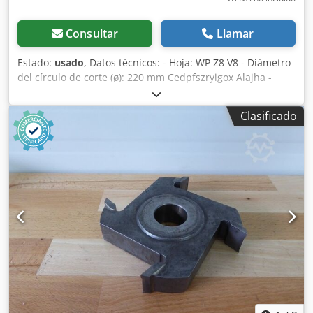
Consultar
Llamar
Estado:
usado
, Datos técnicos: - Hoja: WP Z8 V8 - Diámetro
del círculo de corte (ø): 220 mm Cedpfszryigox Alajha -
Orificio: 70 mm - Longitud: 14,5 mm - Material: Acero -
Disponibilidad: 2
Clasificado