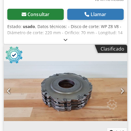
Consultar
Llamar
Estado:
usado
, Datos técnicos: - Disco de corte: WP Z8 V8 -
Diámetro de corte: 220 mm - Orificio: 70 mm - Longitud: 14
mm Csdpfezryi Hjx Alaoha - Material: Acero -
Disponibilidad: 8
Clasificado