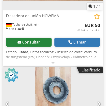
1
/
1
Fresadora de unión HOWEMA
EUR 50
Tauberbischofsheim
8.484 km
VB IVA no incluído
Consultar
Llamar
Estado:
usado
, Datos técnicos: - Inserto de corte: carburo
de tungsteno (HW) Chedpfx Aszrykkelaja - Diámetro de la
trayectoria de corte: 200 mm - Diámetro del orificio: 50 mm
- Longitud: 12 mm - Material: acero
Clasificado