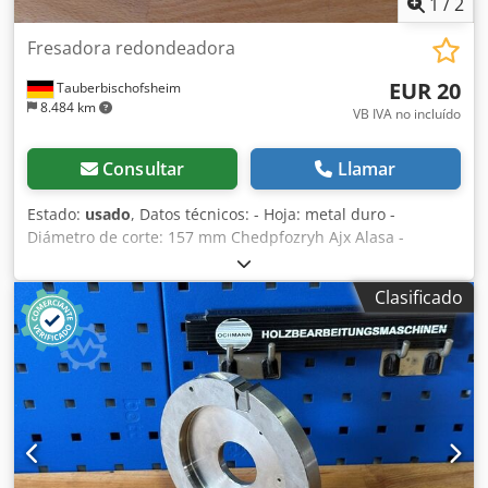
1
/
2
Fresadora redondeadora
EUR 20
Tauberbischofsheim
8.484 km
VB IVA no incluído
Consultar
Llamar
Estado:
usado
, Datos técnicos: - Hoja: metal duro -
Diámetro de corte: 157 mm Chedpfozryh Ajx Alasa -
Orificio: 35 mm - Longitud: 30 mm - Material: acero
Clasificado