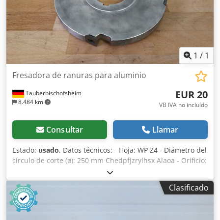
1
/
1
Fresadora de ranuras para aluminio
EUR 20
Tauberbischofsheim
8.484 km
VB IVA no incluído
Consultar
Llamar
Estado:
usado
, Datos técnicos: - Hoja: WP Z4 - Diámetro del
círculo de corte (ø): 250 mm Chedpfjzrylhsx Alaoa - Orificio:
80 mm - Longitud: 25 mm - Material: Aluminio
Clasificado