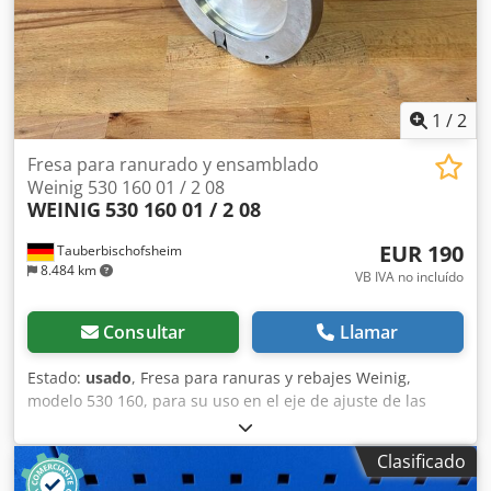
1
/
2
Fresa para ranurado y ensamblado
Weinig 530 160 01 / 2 08
WEINIG
530 160 01 / 2 08
EUR 190
Tauberbischofsheim
8.484 km
VB IVA no incluído
Consultar
Llamar
Estado:
usado
, Fresa para ranuras y rebajes Weinig,
modelo 530 160, para su uso en el eje de ajuste de las
regruesadoras automáticas de Weinig. Datos técnicos: -
Cuchilla: WP Z2 V2 - Diámetro exterior: 160 mm - Agujero:
Clasificado
40 mm Csdpfozryhisx Alaeha - Longitud: 17 mm - Material: