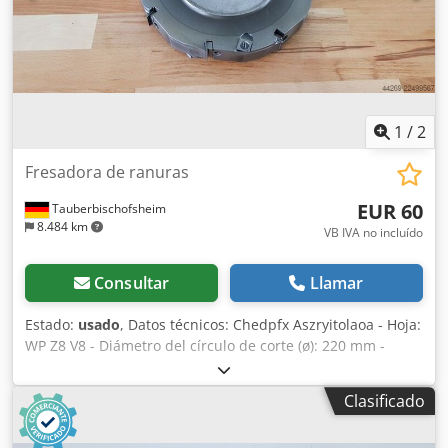
1
/
2
Fresadora de ranuras
EUR 60
Tauberbischofsheim
8.484 km
VB IVA no incluído
Consultar
Llamar
Estado:
usado
, Datos técnicos: Chedpfx Aszryitolaoa - Hoja:
WP Z8 V8 - Diámetro del círculo de corte (ø): 220 mm -
Orificio: 70 mm - Longitud: 28 mm - Material: Acero
Clasificado