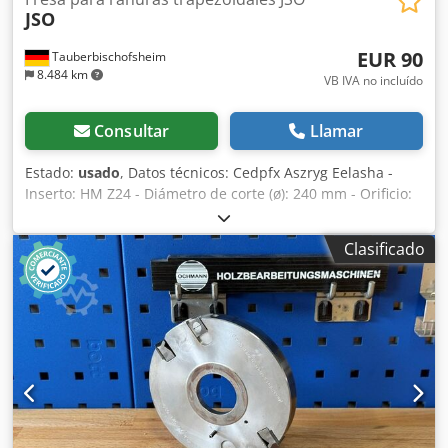
JSO
EUR 90
Tauberbischofsheim
8.484 km
VB IVA no incluído
Consultar
Llamar
Estado:
usado
, Datos técnicos: Cedpfx Aszryg Eelasha -
Inserto: HM Z24 - Diámetro de corte (ø): 240 mm - Orificio:
30 mm - Longitud: 15/20 mm - Material: Acero - Velocidad
de giro: máx. 6.000 rpm - Marcado: BG-Form
Clasificado