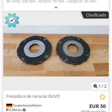
de corte: 220 mm - Orificio: 70 mm - Longitud: 25 mm -
Material: Acero Chsdpozryimofx Alasa - Disponible:
1900322
Clasificado
1
/
2
Fresadora de ranuras DUVO
EUR 50
Tauberbischofsheim
8.484 km
VB IVA no incluído