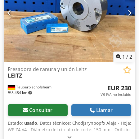
1
/
2
Fresadora de ranura y unión Leitz
LEITZ
EUR 230
Tauberbischofsheim
8.484 km
VB IVA no incluído
Consultar
Llamar
Estado:
usado
, Datos técnicos: Chodjzrynpopfx Alaja - Hoja:
WP Z4 V4 - Diámetro del círculo de corte: 150 mm - Orificio:
40 mm - Marcaje: Prueba BG - Longitud: 51 mm - Material: