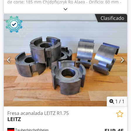
de corte: 185 mm Chjdpfxjzryk Ro Alaea - Orificio: 60 mm -
Longitud: 80 mm - Material: Acero
Clasificado
1
/
1
Fresa acanalada LEITZ R1.75
LEITZ
EUR 45
Tauberbischofsheim