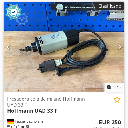
Clasificado
1
/
2
Fresadora cola de milano Hoffmann
UAD 33-F
Hoffmann
UAD 33-F
EUR 250
Tauberbischofsheim
8.484 km