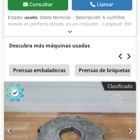
Consultar
Llamar
Estado:
usado
, Datos técnicos: - Descripción: 6 cuchillos
nuevos en perfecto estado, en un conjunto. - Longitud: 300
mm - Anchura: 18,4 mm - Grosor: 1 mm Chodpfxozrylns
Alaea
Descubra más máquinas usadas
Prensas embaladoras
Prensas de briquetas
Clasificado