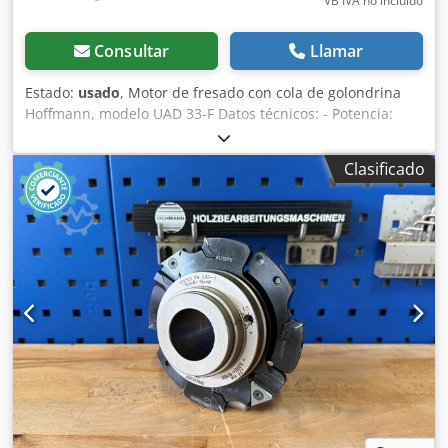
VB IVA no incluído
Consultar
Llamar
Estado:
usado
, Motor de fresado con cola de golondrina
Hoffmann, modelo UAD 33-F Datos técnicos: - Potencia:
1000 W - n: 33.000 rpm Chodpfozryq Dex Alaoa
Clasificado