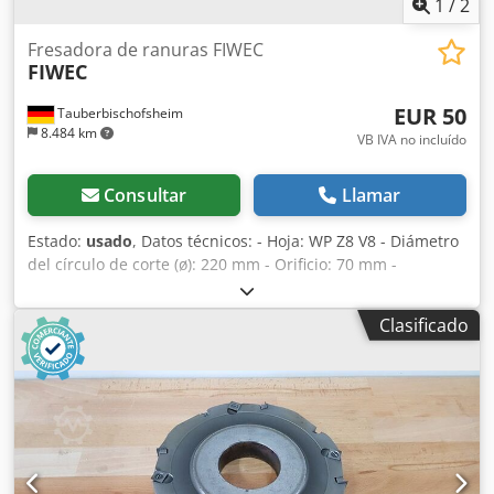
1
/
2
Fresadora de ranuras FIWEC
FIWEC
EUR 50
Tauberbischofsheim
8.484 km
VB IVA no incluído
Consultar
Llamar
Estado:
usado
, Datos técnicos: - Hoja: WP Z8 V8 - Diámetro
del círculo de corte (ø): 220 mm - Orificio: 70 mm -
Longitud: 12 mm - Material: Acero Chodszryiyspfx Alasa -
Disponibilidad: 3
Clasificado