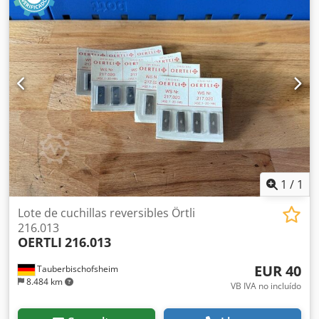
Acero - Marcado: MEC
1
/
1
Lote de cuchillas reversibles Örtli
216.013
OERTLI
216.013
EUR 40
Tauberbischofsheim
8.484 km
VB IVA no incluído