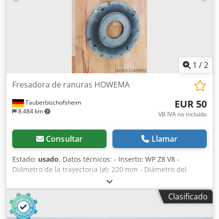
1
/
2
Fresadora de ranuras HOWEMA
EUR 50
Tauberbischofsheim
8.484 km
VB IVA no incluído
Consultar
Llamar
Estado:
usado
, Datos técnicos: - Inserto: WP Z8 V8 -
Diámetro de la trayectoria (ø): 220 mm - Diámetro del
orificio: 70 mm - Longitud: 10 mm - Material: Acero -
Disponibilidad: 16 Chedpfxozryi Ts Alasa
Clasificado