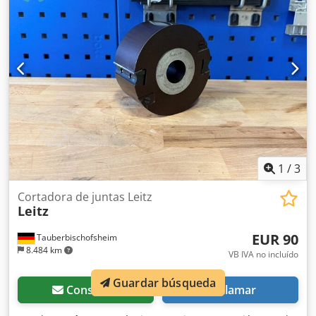
1
/
3
Cortadora de juntas Leitz
Leitz
EUR 90
Tauberbischofsheim
8.484 km
VB IVA no incluído
Guardar búsqueda
Consultar
Llamar