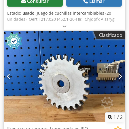
Consultar
Llamar
Estado:
usado
, Juego de cuchillas intercambiables (20
unidades), Oertli 217.020 (452.1-20-H8). Chjdpfx Alszryg
Sjaoa
Clasificado
1
/
2
Fresa para ranuras trapezoidales JSO