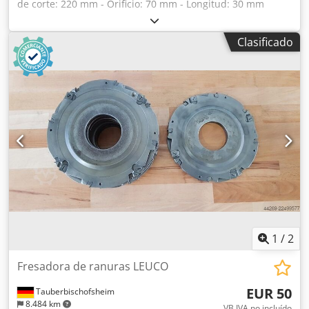
de corte: 220 mm - Orificio: 70 mm - Longitud: 30 mm
Chsdpezrykdsfx Alasa - Material: Acero - Disponibilidad: 5
Clasificado
1
/
2
Fresadora de ranuras LEUCO
EUR 50
Tauberbischofsheim
8.484 km
VB IVA no incluído