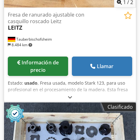
1
/
2
Fresa de ranurado ajustable con
casquillo roscado Leitz
LEITZ
Tauberbischofsheim
8.484 km
Información de
Llamar
precio
Estado:
usado
, Fresa usada, modelo Stark 123, para uso
profesional en el procesamiento de la madera. Esta fresa
es adecuada para las tareas típicas de mecanizado de este
tipo de máquina y puede ser inspeccionada previa
Clasificado
solicitud. Se proporcionarán datos técnicos adicionales y
detalles sobre su estado real a petición. Chodpfszryn Nex
Alaea