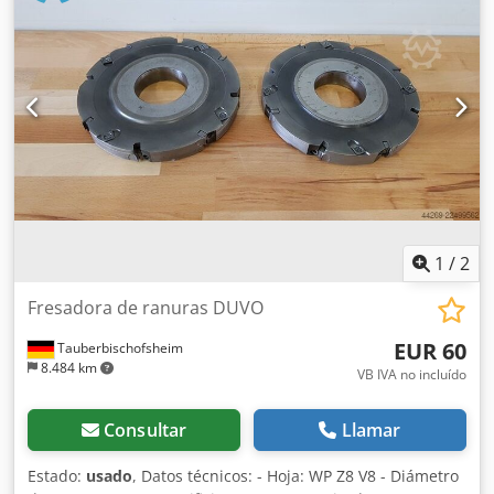
1
/
2
Fresadora de ranuras DUVO
EUR 60
Tauberbischofsheim
8.484 km
VB IVA no incluído
Consultar
Llamar
Estado:
usado
, Datos técnicos: - Hoja: WP Z8 V8 - Diámetro