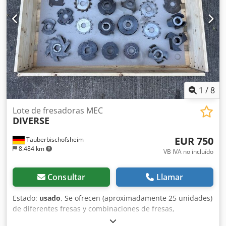
1
/
8
Lote de fresadoras MEC
DIVERSE
EUR 750
Tauberbischofsheim
8.484 km
VB IVA no incluído
Consultar
Llamar
Estado:
usado
, Se ofrecen (aproximadamente 25 unidades)
de diferentes fresas y combinaciones de fresas,
principalmente para avance MEC o sin identificación.