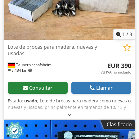
1
/
3
Lote de brocas para madera, nuevas y
usadas
EUR 390
Tauberbischofsheim
8.484 km
VB IVA no incluído
Consultar
Llamar
Estado:
usado
, Lote de brocas para madera como nuevas o
nuevas y usadas, principalmente en tamaños de 10, 13 y
26 mm. Restos de un perfilador de doble extremo con
unidades de taladrado. Chsdpfezrygrsx Alaea
Clasificado