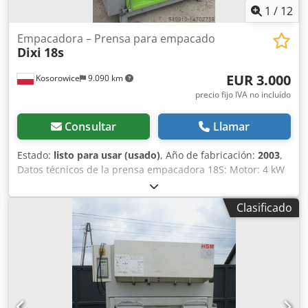
1
/
12
Empacadora – Prensa para empacado
Dixi
18s
EUR 3.000
Kosorowice
9.090 km
precio fijo IVA no incluído
Consultar
Llamar
Estado:
listo para usar (usado)
, Año de fabricación:
2003
,
Datos técnicos de la prensa empacadora 18S: Motor: 4 kW
Tensión de conexión: 400/50 V/Hz Fuerza de prensado:
máx. 180 kN Tiempo de ciclo: 22 s Tiempo de prensado: 12
Clasificado
s Apertura de llenado ancho x alto: 107 x 62 cm Altura de
alimentación desde el suelo: 98 cm Bala expulsada* ancho
x alto x fondo: aprox. 110 x 70 x 70-80 cm Peso de la bala:
máx. 120 - 180 kg Dimensiones ancho x fondo x alto: 152 x
95 x 197 cm Peso: 850 kg Año de fabricación 2003-2005
cuesta 3000 eur Dodpfx Afjra Aghjhjwa Año de fabricación
2006-2009 cuesta 3500 eur Año de fabricación 2010-2013