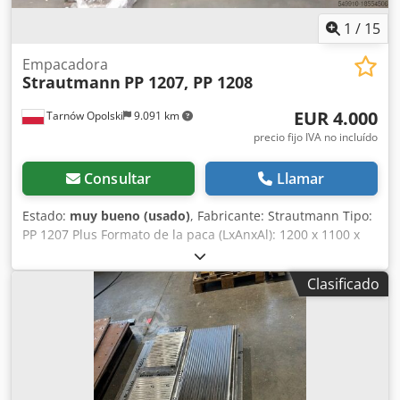
1
/
15
Empacadora
Strautmann
PP 1207, PP 1208
EUR 4.000
Tarnów Opolski
9.091 km
precio fijo IVA no incluído
Consultar
Llamar
Estado:
muy bueno (usado)
, Fabricante: Strautmann Tipo:
PP 1207 Plus Formato de la paca (LxAnxAl): 1200 x 1100 x
730 mm Peso de la paca: aprox. 400 - 500 kg Dimensiones
exteriores (LxAnxAl): 1850 x 1047 x 3079 mm Altura de
Clasificado
transporte: 2500 mm Apertura de llenado: 1190 x 600 mm
Fuerza de prensado: 59 toneladas / 580 kN Capacidad: 1 -
2 pacas/hora Número de atados: 4 Peso de la prensa: 2300
kg Alimentación: 400 V / 50 Hz Djdpfsv Aiymsx Afhowa
Consumo de potencia: 4 kW Ubicación de la instalación:
cubierto interior/exterior Nivel de ruido: menos de 80