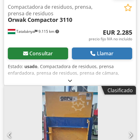
Compactadora de residuos, prensa,
prensa de residuos
Orwak
Compactor 3110
EUR 2.285
Tatabánya
9.115 km
precio fijo IVA no incluído
Consultar
Llamar
Estado:
usado
, Compactadora de residuos, prensa
enfardadora, prensa de residuos, prensa de cámara,
Orwak Compactor 3110, máquina usada Fabricante:
ORWAK (Sävsjö, Suecia) Tipo: Compactor 3110 N.º de serie:
Clasificado
105441 N.º de producto: 4903110-00 Dimensiones totales:
865 x 680 x 2050 mm Dsdpfjy S Ui Djx Afhowa -Fuerza de
prensado: 4 t -Fecha de fabricación: 2011-11 -Tensión: 230
V -Frecuencia: 50 Hz -Potencia: 1,1 kW -Corriente: 8,9 A -
Peso: 340 kg