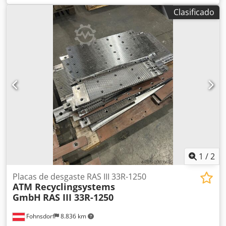
011 MR-2002-4-27
Clasificado
1
/
2
Placas de desgaste RAS III 33R-1250
ATM Recyclingsystems
GmbH
RAS III 33R-1250
Fohnsdorf
8.836 km