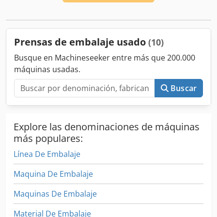
1100x700x950 mm Peso de la paca: 110 - 200 kg Conexión:
400 V/50 Hz Potencia de accionamiento: 4 kW Corriente
nominal: 8,5 A Encuadernación: cuádruple vertical
Capacidad vertical: 4 - 8 pacas/hora Peso de la máquina:
Prensas de embalaje usado
(10)
940 kg Año 2001-2005
Busque en Machineseeker entre más que 200.000
máquinas usadas.
Buscar
Explore las denominaciones de máquinas
más populares:
Línea De Embalaje
Maquina De Embalaje
Maquinas De Embalaje
Material De Embalaje