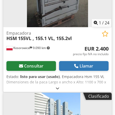
1
/
24
Empacadora
HSM
155VL , 155.1 VL, 155.2vl
EUR 2.400
Kosorowice
9.090 km
precio fijo IVA no incluído
Consultar
Llamar
Estado:
listo para usar (usado)
, Empacadora Hsm 155 VL
Dimensiones de la paca Largo x ancho x Alto: 1100 x 700 x
700 - 950 mm Peso de la paca: 2000 – 250 kg (caja de
cartón) Datos técnicos: Largo x ancho x alto: 1470 x 940 x
Clasificado
2259 / 2439 mm Peso: 950 kilos Fuerza de prensado 16
toneladas Fuente de alimentación: 400 V (tres fases)
Potencia del motor: 4kW Eyector de pacas Empacadora
Hsm 155.1 VL fuerza de prensado 18 toneladas Dedora