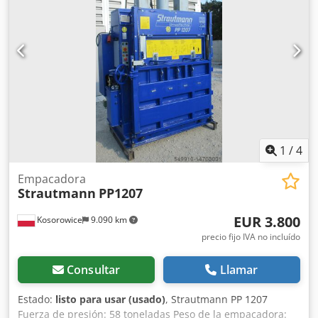
Nrmepfx Afhowa Precio de la empacadora Hsm 155.1 VL -
2600eur Empacadora Hsm 155.2 vl fuerza de prensado 16
toneladas Precio empacadora hsm 155.2 vl - 2800eur
1
/
4
Empacadora
Strautmann
PP1207
EUR 3.800
Kosorowice
9.090 km
precio fijo IVA no incluído
Consultar
Llamar
Estado:
listo para usar (usado)
, Strautmann PP 1207
Fuerza de presión: 58 toneladas Peso de la empacadora: