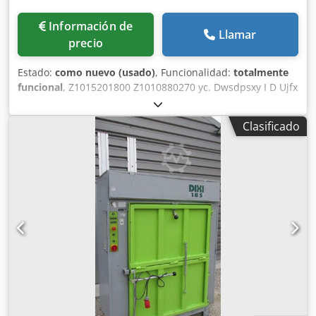
Información de
Llamar
precio
Estado:
como nuevo (usado)
, Funcionalidad:
totalmente
funcional
, Z1015201800 Z1010880270 yc. Dwsdpsxy I D Ujfx
Afhsa
Clasificado