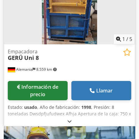
1
/
5
Empacadora
GERÜ
Uni 8
Alemania
8.559 km
Información de
Llamar
precio
Estado:
usado
, Año de fabricación:
1998
, Presión: 8
toneladas Dwsdpfjufudwex Afhja Apertura de la caja: 750 x
500 mm profundidad de la caja: 450 mm Material: cartón,
plástico - cartón Tamaño de inserción: 690 x 500 mm
Tensión: 230 / 50 V / Hz Dimensiones de transporte de la