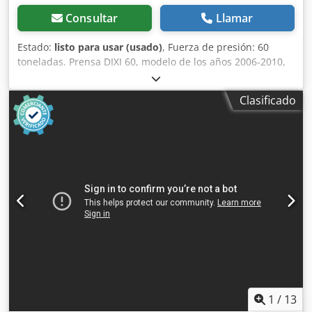
Consultar
Llamar
Estado:
listo para usar (usado)
, Fuerza de presión: 60
toneladas. Prensa DIXI 60, modelo de los años 2006-2010,
cuesta 4000 euros. Modelo de los años 2017-2019, cuesta
5000 euros. Dimensiones de la viga: 120 x 80 x 110 cm.
Clasificado
Dimensiones de la prensa: 1900 x 1400 x 2200 (altura).
Peso de la prensa: aproximadamente 2430 kg. Peso de la
viga: hasta 500 kg. Calentador de aceite. Motor: 7,5 kW.
Dedpsra Nqhofx Afhowa Prensa nueva, modelo de
exposición, cuesta 11 000 euros.
1
/
13