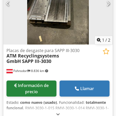
dB(A) Año de fabricación: 2003-2005 También dispongo de
empacadoras Strautmann PP 1207 años 2009-2011, precio
5.500 EUR También empacadoras Strautmann PP 1208 año
2014-2015 Strautmann AutoLoadBaler año 2018, precio
7.500 EUR
1
/
2
Placas de desgaste para SAPP III-3030
ATM Recyclingsystems
GmbH
SAPP III-3030
Fohnsdorf
8.836 km
Información de
Llamar
precio
Estado:
como nuevo (usado)
, Funcionalidad:
totalmente
funcional
, RMVI-3030-1-015 RMVI-3030-1-014 RMVI-3030-1-
013 RMVI-3030-1-012 Dwedpfxjxy Imio Afhoa RMVI-3030-1-