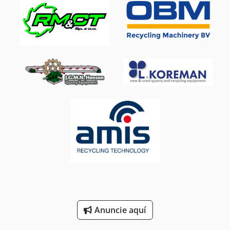
Prensa De Membrana
Prensa De Mesa
Prensa De Montaje
Prensa De Papel
Prensa De Rodillos
Prensa De Taller
Prensa De Transferencia
Prensa Del Metal
Prensa Manual
Ver Prensa
Anuncie aquí