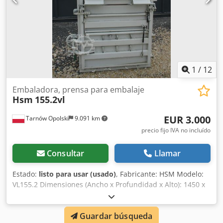
cuesta 4500 eur Año de fabricación 2016-2018 cuesta 5000
eur
1
/
12
Embaladora, prensa para embalaje
Hsm
155.2vl
EUR 3.000
Tarnów Opolski
9.091 km
precio fijo IVA no incluído
Consultar
Llamar
Estado:
listo para usar (usado)
, Fabricante: HSM Modelo:
VL155.2 Dimensiones (Ancho x Profundidad x Alto): 1450 x
926 x 2400 mm Fuerza de prensado: 16 t Abertura de
llenado: 1100 - 590 mm Espacio de llenado - 1100 - 700 x
Guardar búsqueda
1130 mm Dsdpfx Afjv Ai Tgjhewa Tamaño de la paca: