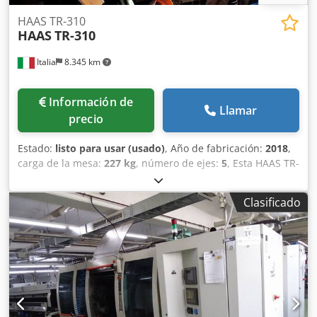
HAAS TR-310
HAAS
TR-310
Italia
8.345 km
Información de
Llamar
precio
Estado:
listo para usar (usado)
, Año de fabricación:
2018
,
carga de la mesa:
227 kg
, número de ejes:
5
, Esta HAAS TR-
310 de 5 ejes se fabricó en 2018. Cuenta con un diámetro
de mesa de 310 mm, un giro máximo de pieza de 787 mm
Clasificado
y puede soportar cargas de hasta 227 kg. Con una
velocidad de rotación máxima de 50°/seg y un rango de
recorrido de ±120°, es ideal para tareas de mecanizado
complejas. Si desea obtener capacidades de fresado de
alta calidad, considere la máquina HAAS TR-310 que
tenemos a la venta. Póngase en contacto con nosotros para
obtener más información sobre esta máquina. • Estado:
Nuevo, nunca usado • Diámetro de la mesa: 310 mm