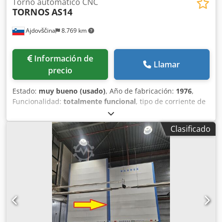
Torno automático CNC
TORNOS
AS14
Ajdovščina
8.769 km
Información de
Llamar
precio
Estado:
muy bueno (usado)
, Año de fabricación:
1976
,
Funcionalidad:
totalmente funcional
, tipo de corriente de
entrada:
Aire acondicionado
, Machinge está en perfecto
estado de funcionamiento. Es una máquina muy rápida,
Clasificado
pick-up fue remanufacturado. Vender debido a la
jubilación en el futuro. Dedpfxjnyiyao Amfekr El resto de
máquinas, equipos completos también estarán a la venta
en el futuro. Tres máquinas cnc, dos carretillas elevadoras,
etc ... No todos los artículos están en las fotos porque hay
un límite de 15 fotos. Contacto para fotos.