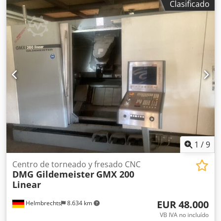
Clasificado
de husillos: 6, velocidad: 12000rpm, control: Siemens 840D
Powerline. Djdpfx Astqfq Usmfokr
1
/
9
Centro de torneado y fresado CNC
DMG Gildemeister
GMX 200
Linear
EUR 48.000
Helmbrechts
8.634 km
VB IVA no incluído