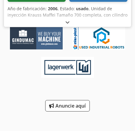
Año de fabricación:
2006
, Estado:
usado
, Unidad de
inyección Krauss Maffei Tamaño 700 completa, con cilindro
de tornillo de 50 mm de diámetro, completa con todas las
válvulas y servomotor. Dkedpfxjdl Sf Se Amfsr
Anuncie aquí