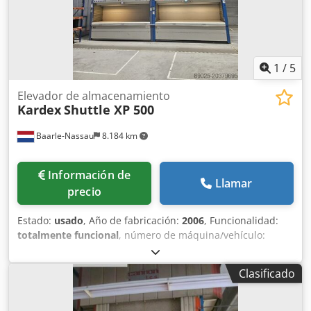
1
/
5
Elevador de almacenamiento
Kardex
Shuttle XP 500
Baarle-Nassau
8.184 km
Información de
Llamar
precio
Estado:
usado
, Año de fabricación:
2006
, Funcionalidad:
totalmente funcional
, número de máquina/vehículo:
06007153/001
, altura total:
6.050 mm
, ancho total:
3.380
mm
, longitud total:
3.074 mm
, capacidad de carga por
Clasificado
sección de almacenamiento:
210 kg
, altura de
construcción:
6.050 mm
, tensión de entrada:
400 V
,
Sistema automatizado de optimización de almacenamiento