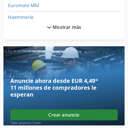
la máquina puede ser reacondicionada. No dude en
Euromate Mfd
consultarnos.
Haemmerle
Mostrar más
Hensel
Herminghausen
Messer
Messer Griesheim
Reinecker
Anuncie ahora desde EUR 4,49
*
11 millones de compradores
le
Waldrich
esperan
Wema
Wemas
Crear anuncio
Wendt
*por anuncio / mes