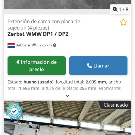
1
/
8
Extensión de cama con placa de
sujeción (4 piezas)
Zerbst WMW
DP1 / DP2
Babberich
8.275 km
Información de
Llamar
precio
Estado:
bueno (usado)
, longitud total:
2.035 mm
, ancho
total:
1.565 mm
, altura de la placa:
255 mm
, Fabricante:
ZERBST Tipo: DP1 / S2 y DP2 / S3 y DP3 / S3 Año de
fabricación: 1988 Especificaciones Sistema métrico
Clasificado
estándar de EE. UU. Longitud 2035 mm Ancho 1565 mm
Altura 255 mm Peso por placa aprox. 1200 kg Número de
piezas compatibles 4 Dimensiones (estimadas) Longitud 0
mm Ancho 0 mm Altura 0 mm Dodowp H Awjpfx Acfjkr
Peso 0 kg Nota: La información de esta página se ha