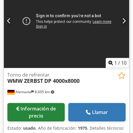
roscas Accesorios: Mandril de 4 mordazas varios centros
Ruedas dentadas Dedpou Ix A Esfx Acfjkr Mordazas y
piezas pequeñas Lynette *
1
/
10
Torno de refrentar
WMW ZERBST
DP 4000x8000
Alemania
8.695 km
Información de
Llamar
precio
Estado:
usado
, Año de fabricación:
1975
, Detalles técnicos: