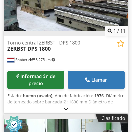
1
/
11
Torno central ZERBST - DPS 1800
ZERBST
DPS 1800
Babberich
8.275 km
Información de
Llamar
precio
Estado:
bueno (usado)
, Año de fabricación:
1976
, Diámetro
de torneado sobre bancada Ø: 1600 mm Diámetro de
torneado sobre carro: 1250 mm Diámetro de torneado en
foso Ø: 2100 mm Ancho de bancada: 1400 mm Dkodpfx
Clasificado
Aowvir Ijcfsr Potencia: 35 kW Velocidad de giro: 180 rpm