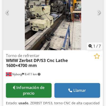
1
/
7
Torno de refrentar
WMW Zerbst
DP/S3 Cnc Lathe
1600×4700 mm
Nyborg
8.411 km
Información de
Llamar
precio
Estado:
usado
, ZERBST DP/S3, torno CNC de alta capacidad