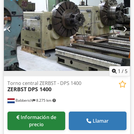
1
/
5
Torno central ZERBST - DPS 1400
ZERBST
DPS 1400
Babberich
8.275 km
Información de
Llamar
precio