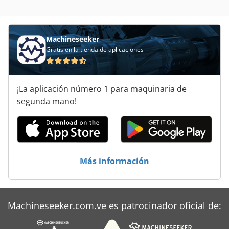
Wewag
Willemin
Machineseeker
Gratis en la tienda de aplicaciones
Wmw
Wmw Niles
¡La aplicación número 1 para maquinaria de
Woerner
segunda mano!
Wohlhaupter
Wotan
Zeulenroda
Más información
Ziersch Baltrusch
Zinser
Machineseeker.com.ve es patrocinador oficial de:
Zps