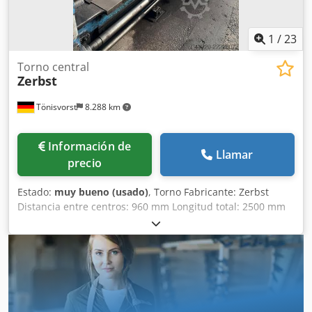
1
/
23
Torno central
Zerbst
Tönisvorst
8.288 km
Información de
Llamar
precio
Estado:
muy bueno (usado)
, Torno Fabricante: Zerbst
Distancia entre centros: 960 mm Longitud total: 2500 mm
Todos los datos, consultar las imágenes Dsdozhlf Espfx
Acfjkr Hay más imágenes disponibles.