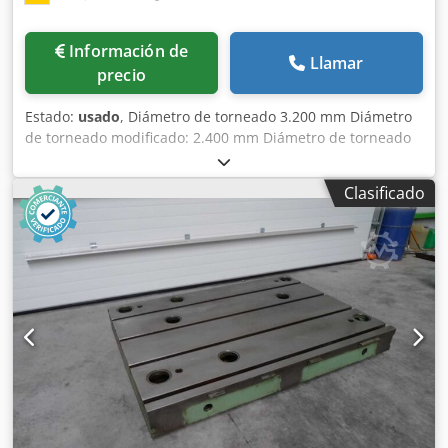
externo (foto n° 1). Algunas fotografías fueron tomadas
desde la ubicación de la fábrica. La máquina está lista
Información de
para ser transportada y disponible para la venta.
Llamar
precio
identificación. *
Estado:
usado
, Diámetro de torneado 3.200 mm Diámetro
de torneado modificado: 2.400 mm Diámetro de torneado
sobre soporte 3.000 mm Longitud máxima de torneado
15.000 mm Control Sinumerik 840 D Siemens Peso máximo
Clasificado
de la pieza de trabajo 80.000 kg Precisión de trabajo
(hasta) 0,01 mm Rango de velocidad del husillo principal
máx. 50 min⁻¹ Peso de la máquina aprox. 154,4 t Espacio
requerido aprox. 20,7 x 6,0 m Torno pesado ZERBST – DXP
5 / W15x15000 - Precisión de medición: < 0,01 mm Retrofit
2009 / 2012: Dkedjwtrz Hepfx Acfsr - 2009: Conversión del
control a Sinumerik 840D - 2012: Nueva caja principal de
engranajes, incl. accionamiento del husillo principal
Montaje de freno de retención, incl. integración de la parte
eléctrica Modificación y optimización de los rodamientos
de rodillos cilíndricos / soporte Modernización: tecnología
de control y de seguridad