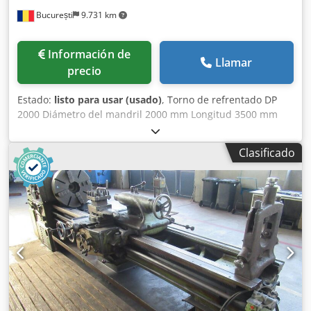
București
9.731 km
Información de
Llamar
precio
Estado:
listo para usar (usado)
, Torno de refrentado DP
2000 Diámetro del mandril 2000 mm Longitud 3500 mm
Peso aproximado 22 toneladas Dedpfx Asv Hx R Njcfokr
Clasificado