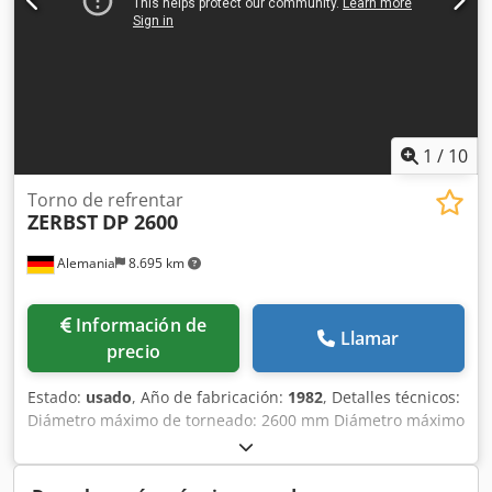
1
/
10
Torno de refrentar
ZERBST
DP 2600
Alemania
8.695 km
Información de
Llamar
precio
Estado:
usado
, Año de fabricación:
1982
, Detalles técnicos:
Diámetro máximo de torneado: 2600 mm Diámetro máximo
de torneado sobre el soporte: 2500 mm Longitud máxima
de torneado: - mm Distancia entre puntos: 1600 mm
Diámetro máximo de torneado sobre la bancada: 2900 mm