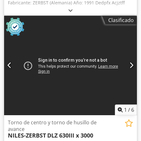
Fabricante: ZERBST (Alemania) Año: 1991 Dedpfx Acjztff
Njfekr Tipo de máquina: Torno de alta capacidad para
operaciones de frenteado y torneado entre puntos, con
Clasificado
control Siemens Diámetro máximo de torneado: Ø 1.600
mm Distancia entre puntos: 4.700 mm Diámetro del orificio
del husillo: 110 mm Potencia del motor principal: 55 kW
Velocidad del husillo: 3,5 – 450 rpm Diseño del bancada:
Bancada de hierro fundido con triple sistema de guías
Control: Siemens Contrapunto: Contrapunto motorizado
Corte de roscas: Sí Peso máximo de la pieza de trabajo:
hasta 12.500 kg
1
/
6
Torno de centro y torno de husillo de
avance
NILES-ZERBST
DLZ 630III x 3000