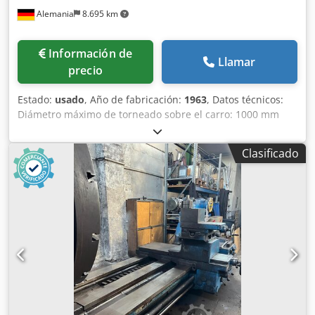
Alemania
8.695 km
Información de
Llamar
precio
Estado:
usado
, Año de fabricación:
1963
, Datos técnicos:
Diámetro máximo de torneado sobre el carro: 1000 mm
Diámetro máximo de torneado sobre el contrapunto: 620
mm Longitud de torneado: 3150 mm Distancia entre
Clasificado
centros: 3150 mm Diámetro máximo de torneado en el
husillo: 1200 mm Longitud del husillo: 800 mm Peso
aproximado de la máquina: 11,5 t Dimensiones
aproximadas de la máquina (largo x ancho x alto): 7,5 x 1,5
x 1,7 m Incluye 2 lunetas y varios puntas. Dsdpou Ix Arofx
Acfekr *