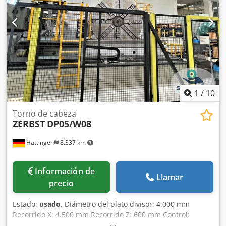
recopilado según nuestro leal saber y entender y, siempre
que ha sido posible, se ha obtenido del fabricante. Si bien
la información se proporciona de buena fe, no se puede
garantizar su exactitud. Por lo tanto, no constituye una
declaración ni una cláusula contractual. Le recomendamos
que revise todos los detalles importantes.
1
/
10
Torno de cabeza
ZERBST
DP05/W08
Hattingen
8.337 km
Información de
Llamar
precio
Estado:
usado
, Diámetro del plato divisor: 4.000 mm
Recorrido X: 4.500 mm Recorrido Z: 600 mm Control:
Siemens Sinumerik 840D-sl Rango de avance: 0 - 8.000