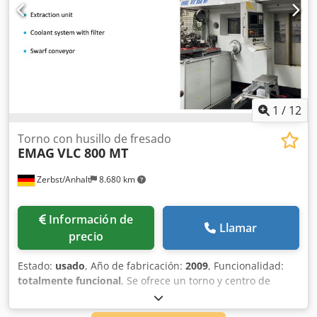
de venta y entrega. Sobre nosotros Más de 400 máquinas
propias en stock Más de 15.000 m² de superficie de
almacén, capacidad de puente grúa 70 t Más de 10.000
artículos y accesorios para su taller Dkodjyqvczepfx Acfsr
¿Desea vender máquinas, líneas de producción o su
empresa? No dude en consultarnos. Encontrará más
ofertas en nuestro sitio web. Las visitas son posibles previo
acuerdo. Esperamos su visita. Atentamente, su equipo
1
/
12
Markus Hirsch
Torno con husillo de fresado
EMAG
VLC 800 MT
Zerbst/Anhalt
8.680 km
Información de
Llamar
precio
Estado:
usado
, Año de fabricación:
2009
, Funcionalidad:
totalmente funcional
, Se ofrece un torno y centro de
mecanizado EMAG VLC 800 MT con cambiador automático
de herramientas. La máquina dispone de un torreta