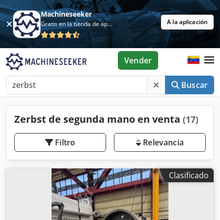
Machineseeker
A la aplicación
Gratis en la tienda de aplicaciones
Vender
Buscar
Zerbst de segunda mano en venta
(17)
Filtro
Relevancia
Clasificado