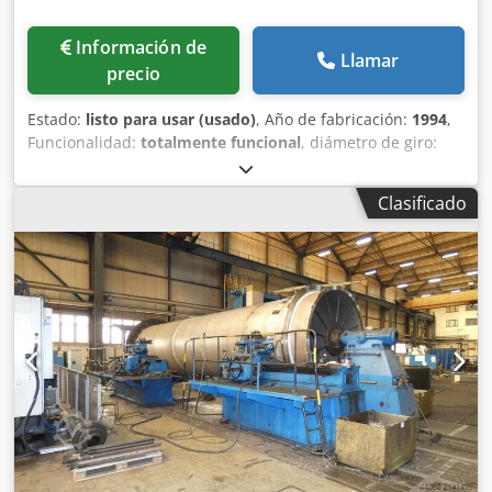
Información de
Llamar
precio
Estado:
listo para usar (usado)
, Año de fabricación:
1994
,
Funcionalidad:
totalmente funcional
, diámetro de giro:
1.600 mm
, longitud de giro:
3.500 mm
, altura pico:
800
mm
, agujero del husillo:
100 mm
, diámetro de la placa
Clasificado
frontal:
1.250 mm
, Equipamiento:
documentación /
manual
, En venta: 1 torno plano y de punta usado
Fabricante: Werkzeugmaschinenfabrik Zerbst GmbH
Modelo: DP1 / S3 x 3500 Año de fabricación: 1994 Datos
técnicos: Diámetro máximo de torneado sobre bancada:
1.600 mm Distancia entre puntos: 3.500 mm Diámetro del
agujero del husillo: 100 mm Diámetro del plato: 1.250 mm
Dsdpfx Acsyvt H Aofekr Peso total de la máquina: aprox.
24,8 t Incluye documentación. Se pueden enviar más fotos
y vídeos a solicitud. En los últimos cuatro años se han
realizado las siguientes reparaciones/mejoras a la
máquina: A finales de 2022, el contrapunto fue
completamente reacondicionado: nuevo alojamiento de