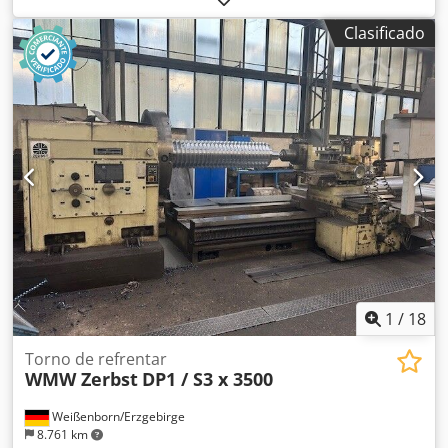
mm/min Dksdpfxoywzxij Acfjr Velocidad 1): 0,7 - 5,6 rpm
Clasificado
Velocidad 2): 2,8 - 22,4 rpm Velocidad: 2,1 - 56 rpm
Portaherramientas: Sauter Torno vertical | ZERBST -
DP05/W08 Alcance de suministro: - Transportador de
virutas - Unidad hidráulica El ZERBST - DP05/W08 fue
actualizado (retrofit) en el año 2010. La máquina se
encuentra en un estado bien cuidado. Por favor consulte la
oferta para más detalles técnicos e información sobre el
equipamiento.
1
/
18
Torno de refrentar
WMW Zerbst
DP1 / S3 x 3500
Weißenborn/Erzgebirge
8.761 km