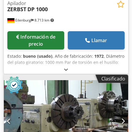
Apilador
ZERBST
DP 1000
Eilenburg
8.713 km
Información de
Llamar
precio
Estado:
bueno (usado)
, Año de fabricación:
1972
, Diámetro
del plato giratorio: 1000 mm Par de torsión en el husillo:
900 Potencia total necesaria: 17 kW Dkodpfxszlzwfj Acfjr
Peso aproximado de la máquina: 6,1 t
Clasificado