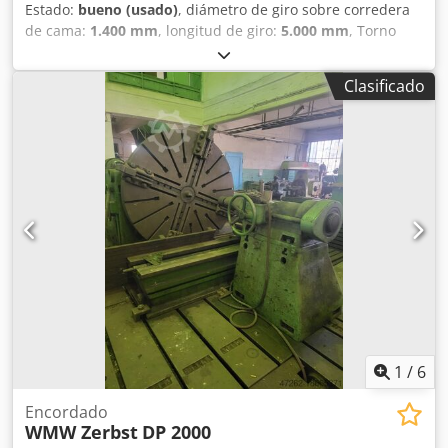
Estado:
bueno (usado)
, diámetro de giro sobre corredera
de cama:
1.400 mm
, longitud de giro:
5.000 mm
, Torno
central Dksdpfx Aowvirhecfsr ZERBST - DPS 1400 MACH-ID
582 Fabricante: ZERBST Modelo: DPS 1400 Año de
Clasificado
fabricación: 1976 Longitud de torneado: 5000 mm
Diámetro de torneado sobre bancada Ø: 1400 mm
Diámetro de torneado sobre carro: 1250 mm Diámetro del
agujero del husillo: 100 mm
1
/
6
Encordado
WMW Zerbst
DP 2000