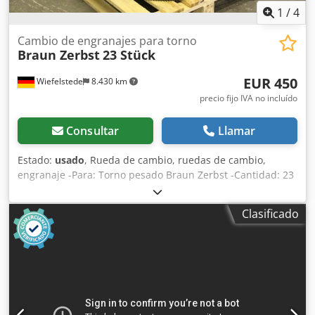
1
/
4
Cambio de engranajes para torno
Braun Zerbst
23 Stück
EUR 450
Wiefelstede
8.430 km
precio fijo IVA no incluído
Consultar
Llamar
Estado:
usado
, Rueda de cambio, ruedas de cambio,
engranaje -Para: Torno pesado Braun Zerbst -Cantidad: 23
ruedas de cambio -Módulo: mm Dkodjd Sikmjpfx Acfsr -
Dimensiones: 530/530/H735 mm -Peso: 144 kg
Clasificado