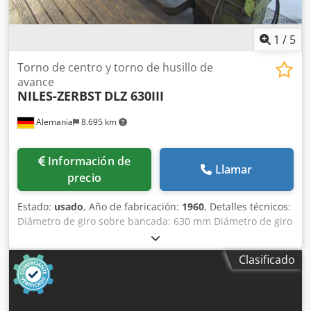
1
/
5
Torno de centro y torno de husillo de
avance
NILES-ZERBST
DLZ 630III
Alemania
8.695 km
Información de
Llamar
precio
Estado:
usado
, Año de fabricación:
1960
, Detalles técnicos:
Diámetro de giro sobre bancada: 630 mm Diámetro de giro
sobre soporte: 320 mm Longitud de giro: 2800 mm
Distancia entre ejes: 2800 mm Diámetro de giro en el
Clasificado
desplazamiento: 700 mm Longitud del desplazamiento:
450 mm Diámetro del husillo de trabajo: 70 mm Peso de la
máquina aprox.: 4,4 toneladas Dimensiones de la máquina
aprox. LxAxA: 4,7 x 1,5 x 1,5 m Posibilidad de corte de