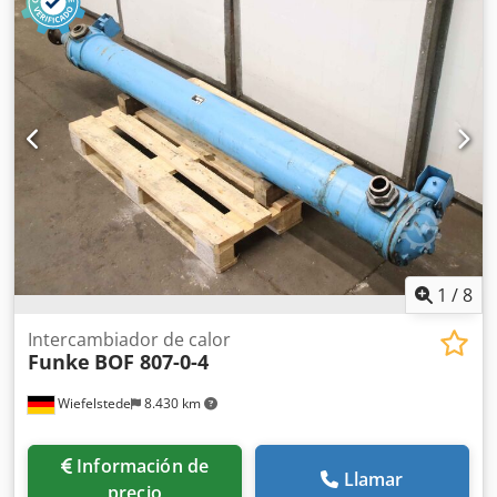
1050 x 460 x 820 mm Tamaño del ventilador: 830 x 680 mm
Superficie de refrigeración: 875 x 810 mm
1
/
8
Intercambiador de calor
Funke
BOF 807-0-4
Wiefelstede
8.430 km
Información de
Llamar
precio