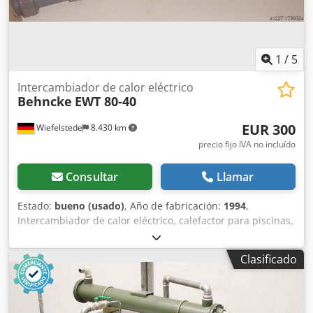
1
/
5
Intercambiador de calor eléctrico
Behncke
EWT 80-40
EUR 300
Wiefelstede
8.430 km
precio fijo IVA no incluído
Consultar
Llamar
Estado:
bueno (usado)
, Año de fabricación:
1994
,
Intercambiador de calor eléctrico, calefactor para piscinas,
intercambiador de calor -400 VCA, 26,0 A -Presión: máx. 3
bar -Dimensiones: 980/180/A180 mm Codjb A H S Espfx Ap
Clasificado
Eeha -Peso: 3,1 kg