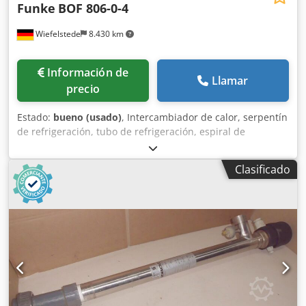
Funke
BOF 806-0-4
Wiefelstede
8.430 km
Información de
Llamar
precio
Estado:
bueno (usado)
, Intercambiador de calor, serpentín
de refrigeración, tubo de refrigeración, espiral de
refrigeración, intercambiador de calor de haz tubular,
intercambiador de calor de agua de mar - Fabricante:
Clasificado
Funke, intercambiador de calor de haz tubular - Tipo: BOF
806-0-4 - Capacidad: Espacio de camisa 50,7 l / Espacio de
tubos 22,0 l Cjdpfxowu S Rqj Ap Ejha - Presión de
operación: máx. 16 / 10 bar - Dimensiones:
2120/285/Alt305 mm - Peso: 146 kg