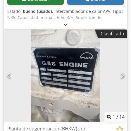
Estado:
bueno (usado)
, Intercambiador de calor APV. Tipo :
N35. Capacidad normal : 6,5m3/H. Superficie de
transmisión : 67,9m2. Presión de trabajo : 6bar. Presión de
prueba : 6bar. Chsdsrwl I Hopfx Ap Eja Volumen, Lado 1 :
Clasificado
94 litros. Volumen, Lado 2 : 94 litros. Temperatura de
trabajo, MAX/MIN. Grados centígrados. 120/0. ORA.18
1
/
14
Planta de cogeneración (BHKW) con