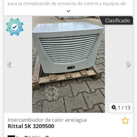
para la climatización de armarios de control y equipos de
automatización. Fabricante: Rittal Serie: TopTherm
Chjdpfozdafmex Ap Eoa Tipo: SK 3210100 Tipo de
Clasificado
dispositivo: Intercambiador de calor aire/agua Estado:
usado Tensión de alimentación: 230 V CA Frecuencia: 50/60
Hz Fases: 1~ Corriente nominal: 0,44 A a 50 Hz Corriente
nominal: 0,50 A a 60 Hz Consumo de potencia: 0,100 kW a
50 Hz Consumo de potencia: 0,120 kW a 60 Hz Potencia
frigorífica útil: 4,00 kW Punto de medición de la potencia
frigorífica: L35 / W10 Caudal del refrigerante: 400 l/h Rango
de temperatura de funcionamiento: de 1 °C a 70 °C
Refrigerante: agua Temperatura máxima del refrigerante:
30 °C Presión de funcionamiento: de 0,1 a 1,0 MPa Presión
de funcionamiento: de 14,5 a 145 psi Grado de protección:
IP55 Peso: 25,5 kg Ubicación: Kusel
1
/
13
Intercambiador de calor aire/agua
Rittal
SK 3209500