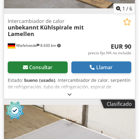
1
/
6
Intercambiador de calor
unbekannt
Kühlspirale mit
Lamellen
EUR 90
Wiefelstede
8.430 km
precio fijo IVA no incluído
Consultar
Llamar
Estado:
bueno (usado)
, Intercambiador de calor, serpentín
de refrigeración, tubo de refrigeración, espiral de
refrigeración -Intercambiador de calor: espiral de
refrigeración con aletas -Dimensiones: ver fotos -Material:
Clasificado
aluminio -Dimensiones de transporte: Ø65 x 365 mm
Chjdpjikgd Hofx Ap Eja -Peso: 0,5 kg