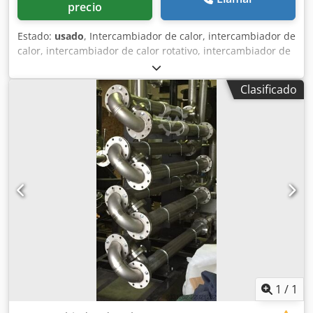
precio
Estado:
usado
, Intercambiador de calor, intercambiador de
calor, intercambiador de calor rotativo, intercambiador de
calor de aire de escape Intercambiador de calor: Aire/aire -
Fabricante: Klingenburg, intercambiador de calor rotativo
Clasificado
tipo RRSE 4066/2750 -Rotor: Diámetro: 2570 mm Chjdpfx
Apsul H D Rs Eea -Velocidad de rotación: 8 rpm -
Dimensiones: 4066/2750/H460 mm -Peso: 850 kg
1
/
1