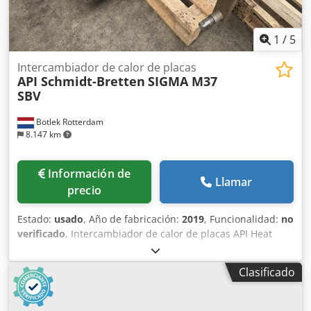
1
/
5
Intercambiador de calor de placas
API Schmidt-Bretten
SIGMA M37
SBV
Botlek Rotterdam
8.147 km
Información de
Llamar
precio
Estado:
usado
, Año de fabricación:
2019
, Funcionalidad:
no
verificado
, Intercambiador de calor de placas API Heat
Transfer SIGMA M37 SBV en buenas condiciones para uso
industrial. Chodpfezrnfcjx Ap Eea Especificaciones:
Clasificado
Fabricante: API Schmidt-Bretten GmbH & Co. KG Marca: API
Heat Transfer Modelo: SIGMA M37 SBV Año de fabricación:
2019 Presión máxima de funcionamiento: 10 bar