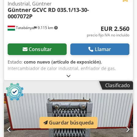
Industrial, Güntner
Güntner
GCVC RD 035.1/13-30-
0007072P
EUR 2.560
Tatabánya
9.115 km
precio fijo IVA no incluído
Consultar
Llamar
Estado:
como nuevo (artículo de exposición)
,
Intercambiador de calor industrial, enfriador de gas,
enfriador para aire acondicionado, Güntner, máquina
usada Fabricante: Güntner GmbH & Co. KG Tipo: GCVC RD
Clasificado
035.1/13-30-0007072P Dimensiones totales: Ancho: 2450
mm Csdpjy Uda Defx Ap Ejha Fondo: 600 mm Alto: 760 mm
Año de fabricación: 2016 Datos del ventilador: Tipo de
ventilador: VT03149U Velocidad: 2344 / 910 min⁻¹ Consumo
de corriente: - / 0,35 A Especificaciones técnicas: Volumen:
8,9 litros Presión máxima permitida: 32 bar / 0 bar 0 / -1
Guardar búsqueda
bar Rango de temperatura permitido: -50 °C / +100 °C -5 °C
/ +40 °C Presión de prueba: 35,2 bar Grupo de fluidos: 2 /