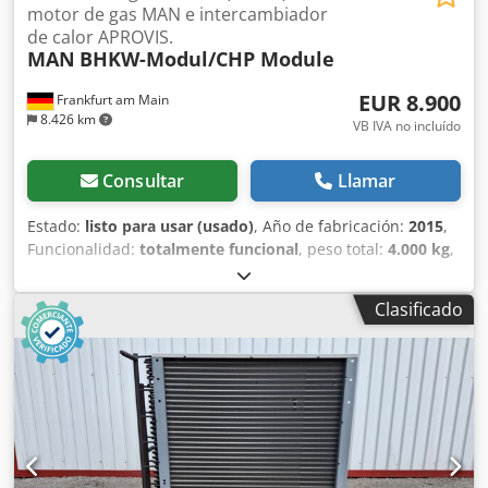
motor de gas MAN e intercambiador
de calor APROVIS.
MAN
BHKW-Modul/CHP Module
EUR 8.900
Frankfurt am Main
8.426 km
VB IVA no incluído
Consultar
Llamar
Estado:
listo para usar (usado)
, Año de fabricación:
2015
,
Funcionalidad:
totalmente funcional
, peso total:
4.000 kg
,
tipo de combustible:
gas
, potencia:
80 kW (108,77 CV)
,
potencia continua:
80 kW (108,77 CV)
, longitud total:
3.500
Clasificado
mm
, ancho total:
800 mm
, altura total:
2.000 mm
,
fabricante de motores:
MAN
, Unidad de cogeneración
(BHKW) con motor de gas MAN – Fabricación: 2016. Se
vende una unidad de cogeneración (BHKW) con motor de
gas MAN e intercambiador de calor APROVIS. Datos
técnicos: * Fabricante del intercambiador de calor:
APROVIS Energy Systems * Año de fabricación: 2016 *
Potencia térmica del intercambiador de calor: 32 kW *