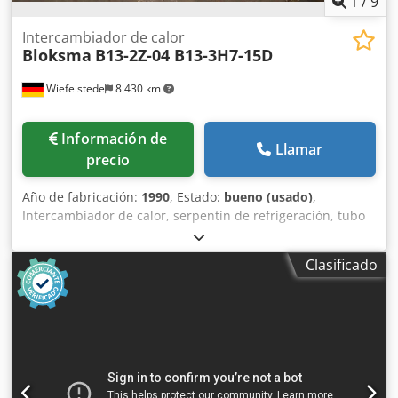
1
/
9
Intercambiador de calor
Bloksma
B13-2Z-04 B13-3H7-15D
Wiefelstede
8.430 km
Información de
Llamar
precio
Año de fabricación:
1990
, Estado:
bueno (usado)
,
Intercambiador de calor, serpentín de refrigeración, tubo
de refrigeración, espiral de refrigeración, intercambiador
de calor de haz tubular - Fabricante: Bloksma,
Clasificado
intercambiador de calor de haz tubular - Tipo: B13-2Z-04
B13-3H7-15D - Presión de trabajo: 6,5 / 3,5 bar Cjdowu Tk
Sjpfx Ap Ejha - Dimensiones: 2235/340/Alto 155 mm - Peso:
61 kg