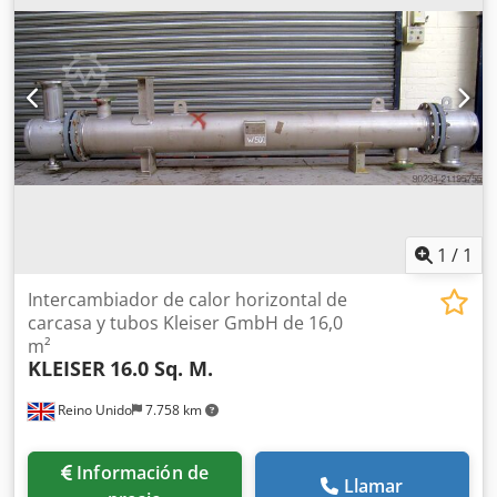
Temperatura de funcionamiento: 0–120 °C Intercambiador
de calor de placas de acero inoxidable de alta resistencia
Adecuado para aplicaciones en procesos industriales
Marco completo con paquete de placas y pernos de
apriete La unidad se ofrece tal como se retiró del servicio.
Se vende en las condiciones en que se encuentra, sin
garantía. Condiciones de entrega: EXW Rotterdam, Países
Bajos, cargado en su camión. Se puede realizar una
inspección previa cita.
1
/
1
Intercambiador de calor horizontal de
carcasa y tubos Kleiser GmbH de 16,0
m²
KLEISER
16.0 Sq. M.
Reino Unido
7.758 km
Información de
Llamar