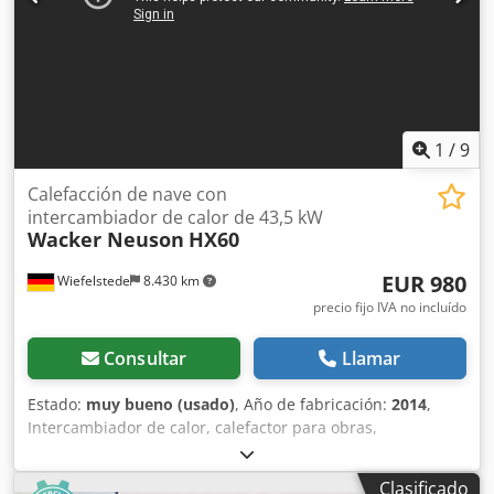
1
/
9
Calefacción de nave con
intercambiador de calor de 43,5 kW
Wacker Neuson
HX60
EUR 980
Wiefelstede
8.430 km
precio fijo IVA no incluído
Consultar
Llamar
Estado:
muy bueno (usado)
, Año de fabricación:
2014
,
Intercambiador de calor, calefactor para obras,
deshumidificador para obras, calefacción, calefacción para
pabellones, intercambiador de agua caliente, ventilador
Clasificado