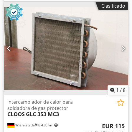
intercambiador de calor de microcanal, intercambiador de
Clasificado
calor de tubo de microcanal, condensador, serpentín de
evaporador MCHE - Fabricante: SunCo, intercambiador de
calor de microcanal Cedpfx Apsyh Ebro Esha - Tipo: SC-
1800 - Intercambiador de calor: de tubos de aluminio con
aletas de aluminio - Conexión: mediante tubo de cobre, ver
fotos - Dimensiones: 1210/1150/Al40 mm - Peso: 16,8 kg
1
/
8
Intercambiador de calor para
soldadora de gas protector
CLOOS
GLC 353 MC3
EUR 115
Wiefelstede
8.430 km