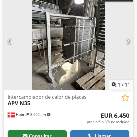
Cedpfozimvujx Ap Esha
1
/
11
Intercambiador de calor de placas
APV
N35
EUR 6.450
Hobro
8.602 km
precio fijo IVA no incluído
Consultar
Llamar