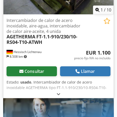
de funcionamiento: de 14,5 a 145 psi Grado de protección:
IP55 Peso: 23,5 kg
1
/
10
Intercambiador de calor de acero
inoxidable, aire-agua, intercambiador
de calor aire-aceite, 4 unida
AGETHERMA
FT-1.1-910/230/10-
RS04-T10-ATWH
EUR 1.100
Hessisch Lichtenau
8.508 km
precio fijo IVA no incluído
Consultar
Llamar
Estado:
usado
, Intercambiador de calor de acero
inoxidable AGETHERMA tipo FT-1.1-910/230/10-RS04-T10-
ATWH Aire-agua, intercambiador de calor aire-aceite N° de
serie: WT08-1065P-2 Año de fabricación: 2008
Completamente de acero inoxidable (probablemente
1.4571) Circulación de gas/aire: 900 x 230 mm Brida de
conexión exterior: 1000 x 310 mm Codpfxsy Dvgue Ap Eoha