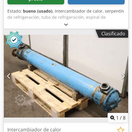
Estado:
bueno (usado)
, Intercambiador de calor, serpentín
de refrigeración, tubo de refrigeración, espiral de
refrigeración, intercambiador de calor de haz de tubos,
intercambiador de calor de agua de mar - Fabricante:
Clasificado
Funke, intercambiador de calor de haz de tubos - Tipo:
BOF 807-0-4 Chodpewu S Tfjfx Ap Esa - Capacidad: camisa
de bronce 35,6 l / tubos de cobre 15,3 l - Presión de trabajo
máxima: 16 / 10 bar - Dimensiones: 2480/360/Al350 mm -
Peso: 236 kg
1
/
8
Intercambiador de calor