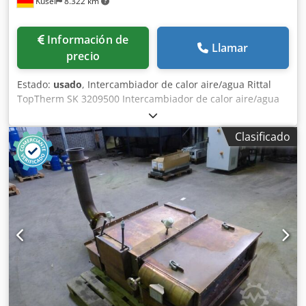
Kusel
8.322 km
Información de
Llamar
precio
Estado:
usado
, Intercambiador de calor aire/agua Rittal
TopTherm SK 3209500 Intercambiador de calor aire/agua
Rittal para la climatización de armarios eléctricos.
Dispositivo fabricado en 2019. Se dispone de un total de 3
Clasificado
unidades. Fabricante: Rittal Serie: TopTherm Tipo: SK
3209500 Chodpfezdafgsx Ap Eja Tipo de dispositivo:
Intercambiador de calor aire/agua Estado: usado Tensión
de alimentación: 230 V CA Frecuencia: 50/60 Hz Fases: 1~
Corriente nominal: 0,40 A a 50 Hz Corriente nominal: 0,48
A a 60 Hz Consumo de energía: 0,095 kW a 50 Hz Consumo
de energía: 0,110 kW a 60 Hz Potencia de refrigeración útil:
2,50 kW Punto de medición de la potencia de refrigeración:
L35 / W10 Caudal del refrigerante: 400 l/h Rango de
temperatura de funcionamiento: de 1 °C a 70 °C
Refrigerante: agua Temperatura máxima del refrigerante:
30 °C Presión de funcionamiento: de 0,1 a 1,0 MPa Presión