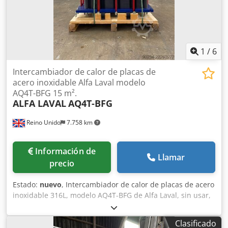
1
/
6
Intercambiador de calor de placas de
acero inoxidable Alfa Laval modelo
AQ4T-BFG 15 m².
ALFA LAVAL
AQ4T-BFG
Reino Unido
7.758 km
Información de
Llamar
precio
Estado:
nuevo
, Intercambiador de calor de placas de acero
inoxidable 316L, modelo AQ4T-BFG de Alfa Laval, sin usar,
con una superficie de transferencia de calor aproximada
de 15 m². La unidad está diseñada para una presión de
Clasificado
trabajo de 12 bares a una temperatura de 150 °C.