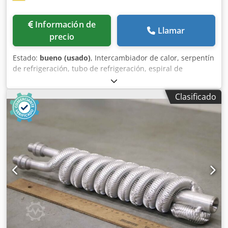
Información de
Llamar
precio
Estado:
bueno (usado)
, Intercambiador de calor, serpentín
de refrigeración, tubo de refrigeración, espiral de
refrigeración, intercambiador de calor de haz tubular,
enfriador de aceite Chjdpfx Apsyzn Dte Eea -
Clasificado
Intercambiador de calor: enfriador de aceite,
intercambiador de calor de haz tubular -
Conexiones/medidas: ver fotos -Dimensiones:
1005/1600/H110 mm -Peso: 13,5 kg