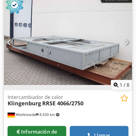
calefactor, calefacción, intercambiador de calor, calefactor
de aire, calentador de aire, calefactor de aire para
conductos, calefactor de aire para conductos, registro
calefactor -intercambiador de calor puro, solo utilizable en
combinación con un equipo de calefacción (por ejemplo,
Wacker Neuson HP 252) -Tipo: HX 60 Chjdpfx Apsghh Txo
Eea -Potencia: 43,5 kW -Cantidad: 8 unidades disponibles -
Precio por unidad -Dimensiones: 660/720/A1065 mm -Peso:
106 kg
1
/
8
Intercambiador de calor
Klingenburg
RRSE 4066/2750
Wiefelstede
8.430 km
Información de
Llamar