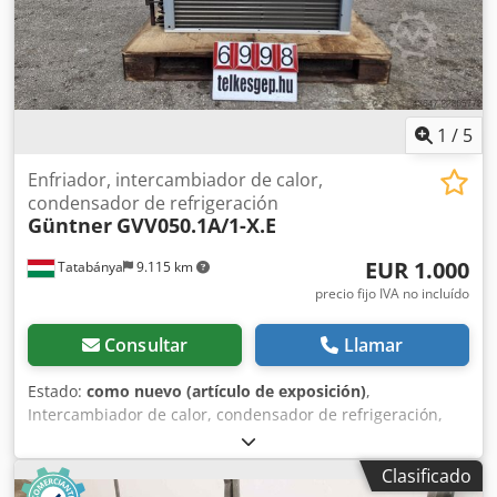
Motor: motor de gas MAN * Diseño industrial robusto *
Ideal para la generación de energía y calor La instalación
es adecuada como fuente de piezas de repuesto, para su
reacondicionamiento o para su uso industrial continuo.
Csdpfeznn Aaex Ap Eeha Estado: se vende tal como se
muestra en las imágenes. Posibilidad de visita previa cita.
1
/
5
Electricidad: 50 kW. Calefacción: 80 kW.
Enfriador, intercambiador de calor,
condensador de refrigeración
Güntner
GVV050.1A/1-X.E
EUR 1.000
Tatabánya
9.115 km
precio fijo IVA no incluído
Consultar
Llamar
Estado:
como nuevo (artículo de exposición)
,
Intercambiador de calor, condensador de refrigeración,
intercambiador de calor Güntner, GVV050.1A/1-X.E,
máquina usada Fabricante: Güntner Tipo: GVV050.1A/1-X.E
Clasificado
Codpjzk A Upjfx Ap Ejha Año: 2016 Dimensiones totales: