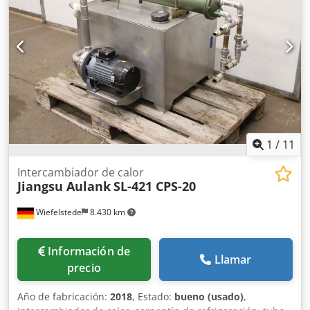
1
/
11
Intercambiador de calor
Jiangsu Aulank
SL-421 CPS-20
Wiefelstede
8.430 km
Información de
Llamar
precio
Año de fabricación:
2018
, Estado:
bueno (usado)
,