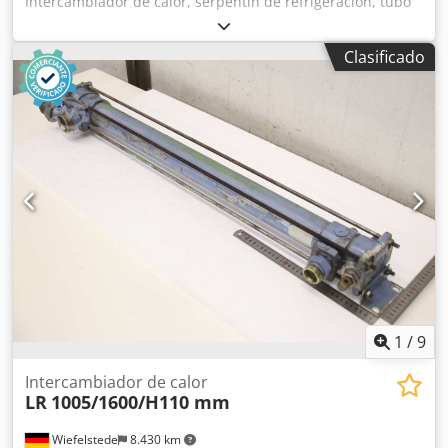
Intercambiador de calor, serpentín de refrigeración, tubo
de refrigeración, espiral de refrigeración, intercambiador
de calor de haz tubular, enfriador de aceite - Fabricante:
Clasificado
Jiangsu, intercambiador de calor tipo SL-421 - Bomba:
Aulank CPS-20 de 1,5 kW - Caudal: 180 l/min - Depósito:
material acero inoxidable, con indicador de nivel -
Dimensiones de transporte: 1180/780/H760 mm Chjdpfexl
R Rnox Ap Eea - Peso: 80 kg
1
/
9
Intercambiador de calor
LR
1005/1600/H110 mm
Wiefelstede
8.430 km