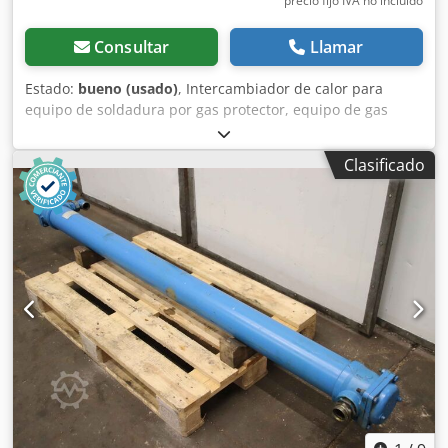
precio fijo IVA no incluído
Consultar
Llamar
Estado:
bueno (usado)
, Intercambiador de calor para
equipo de soldadura por gas protector, equipo de gas
protector, enfriador - Fabricante: CLOOS, intercambiador
de calor de equipo de soldadura por gas protector GLC 353
Clasificado
MC3 - Ventilador: ebm papst tipo M4Q0465-DA01-S8 -
Dimensiones: 330/160/Alto 330 mm Chodpfx Aewubqtjp
Eoa - Peso: 4,2 kg