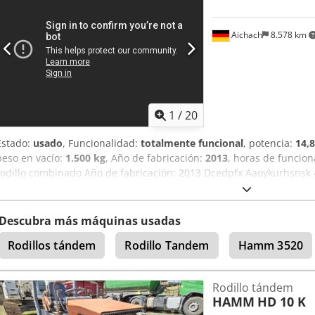
Aichach
8.578 km
1
/
20
Estado:
usado
, Funcionalidad:
totalmente funcional
, potencia:
14,
peso en vacío:
1.500 kg
, Año de fabricación:
2013
, horas de funcio
rodillo combinado Año de fabricación: 2013 Dcedpfx Aaoykurhsnsk
1830 kg Rueda cortadora de cantos Sistema de riego
Descubra más máquinas usadas
Rodillos tándem
Rodillo Tandem
Hamm 3520
Rodillo tándem
HAMM
HD 10 K