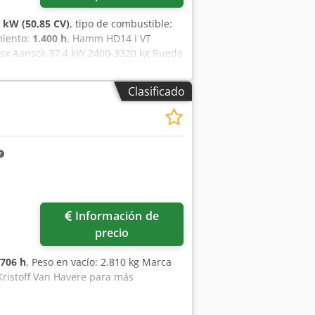
4 kW (50,85 CV)
, tipo de combustible:
miento:
1.400 h
, Hamm HD14 i VT
zsx Aansck 37,4 kW 2400-3320 kg Rueda
 de trabajo 140 cm
Clasificado
Información de
precio
706 h
, Peso en vacío: 2.810 kg Marca
Kristoff Van Havere para más