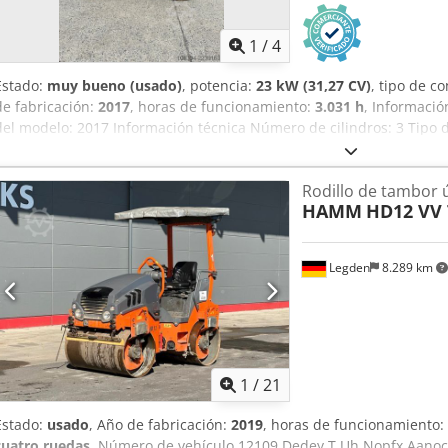
1
/
4
Estado:
muy bueno (usado)
, potencia:
23 kW (31,27 CV)
, tipo de c
de fabricación:
2017
, horas de funcionamiento:
3.031 h
, Informació
del modelo: 2017 Información técnica Número de cilindros: 3 Tipo de
2.695 kg Características funcionales Ancho de trabajo: 120 cm Marc
bueno Estado estético: bueno Dcsdeznm Iuopfx Aanek Información f
Rodillo de tambor 
Información adicional Póngase en contacto con Ernst van Hek para
HAMM
HD12 VV
Legden
8.289 km
1
/
21
Estado:
usado
, Año de fabricación:
2019
, horas de funcionamiento:
cuatro ruedas
, Número de vehículo 12109 Dedey T Uh Nopfx Aanock