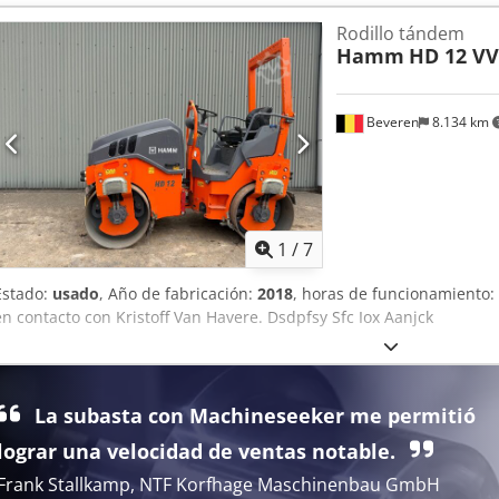
Rodillo tándem
Hamm
HD 12 VV
Beveren
8.134 km
1
/
7
Estado:
usado
, Año de fabricación:
2018
, horas de funcionamiento:
en contacto con Kristoff Van Havere. Dsdpfsy Sfc Iox Aanjck
La subasta con Machineseeker me permitió
lograr una velocidad de ventas notable.
Frank Stallkamp, NTF Korfhage Maschinenbau GmbH