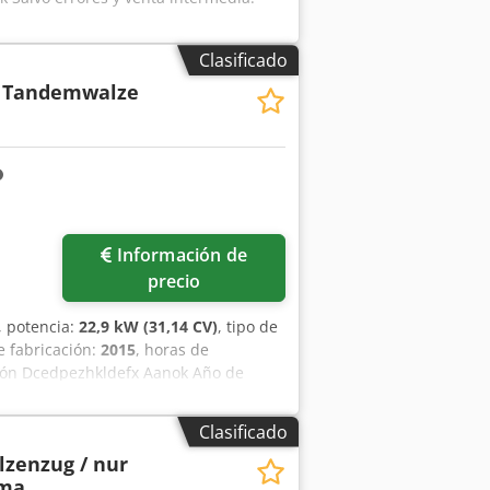
Clasificado
 Tandemwalze
Información de
precio
, potencia:
22,9 kW (31,14 CV)
, tipo de
e fabricación:
2015
, horas de
ión Dcedpezhkldefx Aanok Año de
e 2.570 kg a 3.470 kg Rodillo
Clasificado
lzenzug / nur
ima