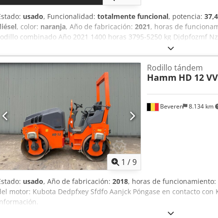
Estado:
usado
, Funcionalidad:
totalmente funcional
, potencia:
37,
diésel
, color:
naranja
, Año de fabricación:
2021
, horas de funciona
rodillo combinado Año 2021 1400 horas 3795-5250 kg Djdpfozmf N
cortadora de bordes Cabina con puertas Asiento calefactado Ancho
Rodillo tándem
Hamm
HD 12 VV
Beveren
8.134 km
1
/
9
Estado:
usado
, Año de fabricación:
2018
, horas de funcionamiento:
del motor: Kubota Dedpfxey Sfdfo Aanjck Póngase en contacto con 
información.