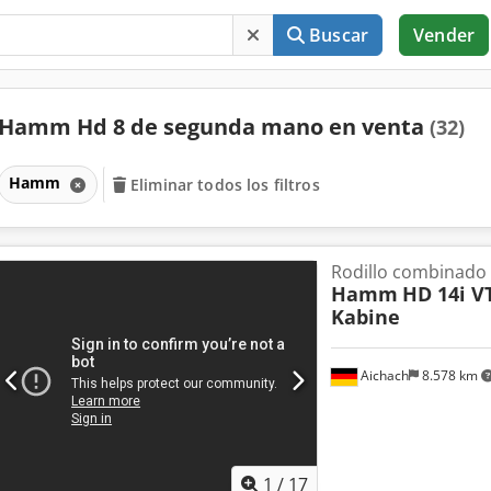
Buscar
Vender
Hamm Hd 8 de segunda mano en venta
(32)
Hamm
Eliminar todos los filtros
Rodillo combinado
Hamm
HD 14i V
Kabine
Aichach
8.578 km
1
/
17