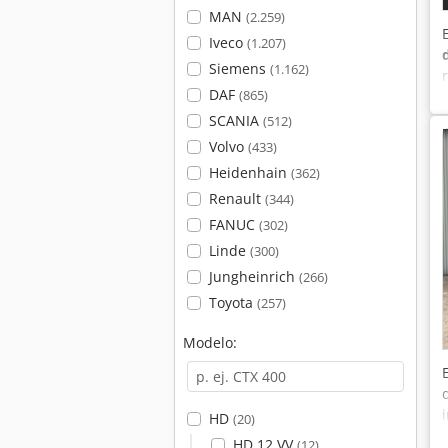
MAN
(2.259)
Iveco
(1.207)
Siemens
(1.162)
DAF
(865)
SCANIA
(512)
Volvo
(433)
Heidenhain
(362)
Renault
(344)
FANUC
(302)
Linde
(300)
Jungheinrich
(266)
Toyota
(257)
Modelo:
HD
(20)
HD 12 VV
(12)