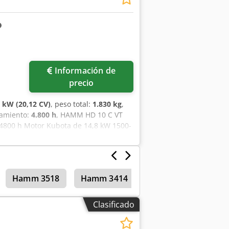
Información de
precio
8 kW (20,12 CV)
, peso total:
1.830 kg
,
namiento:
4.800 h
, HAMM HD 10 C VT
 4800 h Motor Kubota de 14,8 kW 1500-
Hamm 3518
Hamm 3414
Rodillos compactad
Clasificado