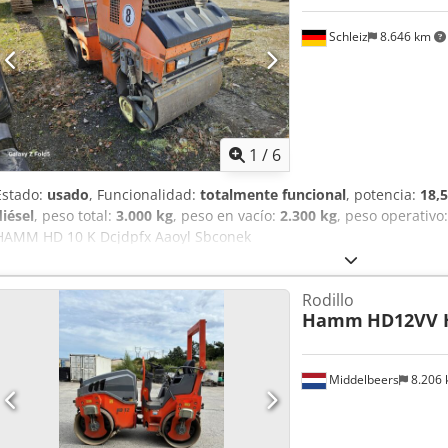
Schleiz
8.646 km
1
/
6
Estado:
usado
, Funcionalidad:
totalmente funcional
, potencia:
18,
diésel
, peso total:
3.000 kg
, peso en vacío:
2.300 kg
, peso operativo
HAMM HD 10 K Dcjdpfx Aaoyl Sbconek
Rodillo
Hamm
HD12VV 
Middelbeers
8.206