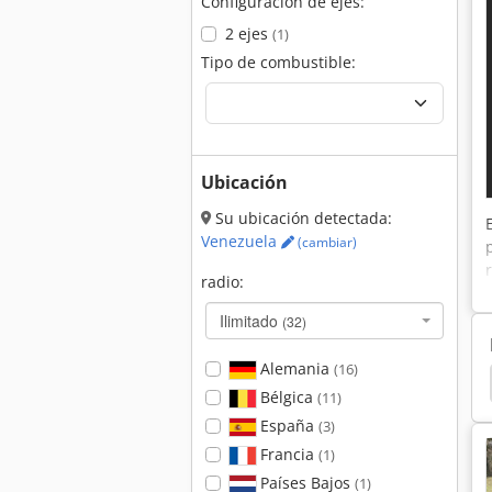
Configuración de ejes:
2 ejes
(1)
Tipo de combustible:
Ubicación
Su ubicación detectada:
Venezuela
(cambiar)
radio:
Ilimitado
(32)
Alemania
(16)
Bomag Mph 122
Hamm 3520
Hamm 3518
Bélgica
(11)
España
(3)
Francia
(1)
Países Bajos
(1)