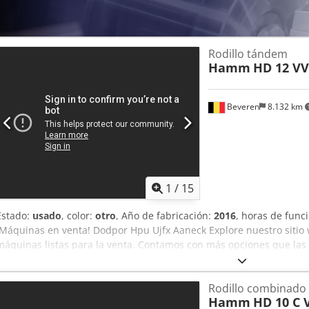
Rodillo tándem
Hamm
HD 12 VV
Beveren
8.132 km
1
/
15
Estado:
usado
, color:
otro
, Año de fabricación:
2016
, horas de fun
¡Máquinas en venta! Dodpor Hpu Ujfx Aaneck Explore nuestro sitio
máquinas listas para la venta. Contamos con más opciones que las 
dude en llamarnos o enviarnos un correo electrónico en cualquie
están completamente revisadas y comprobadas en cuanto a fiabilida
Rodillo combinado
las proporcionaremos de inmediato. Le atendemos en neerlandés, i
Hamm
HD 10 C 
ruso. Descubra nuestra amplia gama de máquinas fiables.