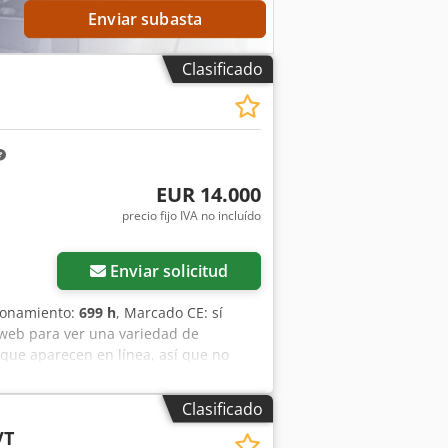
Enviar subasta
Clasificado
EUR 14.000
precio fijo IVA no incluído
Enviar solicitud
cionamiento:
699 h
, Marcado CE: sí
 web para ver una variedad de
que aparecen en línea, así que no
r momento. Todas nuestras máquinas
d. ¿Necesita fotos? Contáctenos y se
Clasificado
nglés, francés, alemán, español y
VT