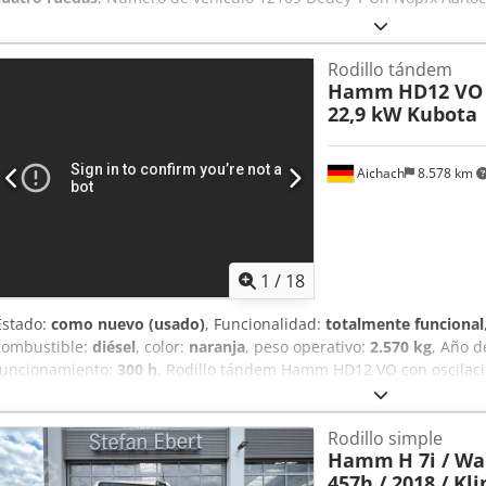
Rodillo tándem
Hamm
HD12 VO
22,9 kW Kubota
Aichach
8.578 km
1
/
18
Estado:
como nuevo (usado)
, Funcionalidad:
totalmente funcional
combustible:
diésel
, color:
naranja
, peso operativo:
2.570 kg
, Año d
funcionamiento:
300 h
, Rodillo tándem Hamm HD12 VO con oscilac
fabricación: 2015 300 horas de uso Motor Kubota de 22,9 kW Peso: d
cortabordes ¡ESTADO COMO NUEVO!
Rodillo simple
Hamm
H 7i / Wa
457h / 2018 / Kl