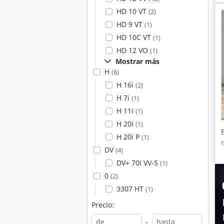
HD 10 VT
(2)
HD 9 VT
(1)
HD 10C VT
(1)
HD 12 VO
(1)
Mostrar más
H
(6)
H 16i
(2)
H 7i
(1)
H 11i
(1)
H 20i
(1)
H 20i P
(1)
DV
(4)
DV+ 70i VV-S
(1)
0
(2)
3307 HT
(1)
Precio:
-